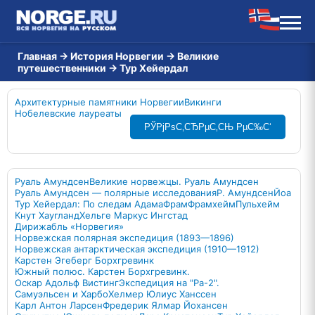
Главная
→
История Норвегии
→
Великие
путешественники
→
Тур Хейердал
Архитектурные памятники Норвегии
Викинги
Нобелевские лауреаты
РЎРјРѕС‚СЂРµС‚СЊ РµС‰С‘
Руаль Амундсен
Великие норвежцы. Руаль Амундсен
Руаль Амундсен — полярные исследования
Р. Амундсен
Йоа
Тур Хейердал: По следам Адама
Фрам
Фрамхейм
Пульхейм
Кнут Хаугланд
Хельге Маркус Ингстад
Дирижабль «Норвегия»
Норвежская полярная экспедиция (1893—1896)
Норвежская антарктическая экспедиция (1910—1912)
Карстен Эгеберг Борхгревинк
Южный полюс. Карстен Борхгревинк.
Оскар Адольф Вистинг
Экспедиция на "Ра-2".
Самуэльсен и Харбо
Хелмер Юлиус Ханссен
Карл Антон Ларсен
Фредерик Ялмар Йохансен