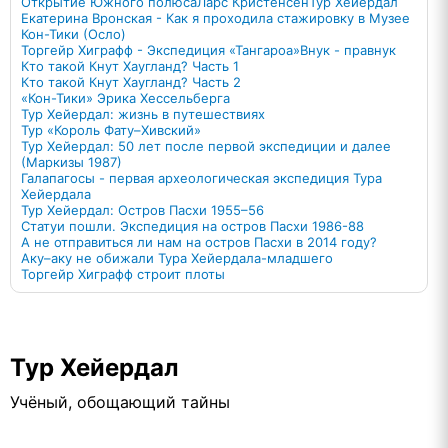
Открытие Южного полюса
Ларс Кристенсен
Тур Хейердал
Екатерина Вронская - Как я проходила стажировку в Музее
Кон-Тики (Осло)
Торгейр Хиграфф - Экспедиция «Тангароа»
Внук - правнук
Кто такой Кнут Хаугланд? Часть 1
Кто такой Кнут Хаугланд? Часть 2
«Кон-Тики» Эрика Хессельберга
Тур Хейердал: жизнь в путешествиях
Тур «Король Фату–Хивский»
Тур Хейердал: 50 лет после первой экспедиции и далее
(Маркизы 1987)
Галапагосы - первая археологическая экспедиция Тура
Хейердала
Тур Хейердал: Остров Пасхи 1955–56
Статуи пошли. Экспедиция на остров Пасхи 1986-88
А не отправиться ли нам на остров Пасхи в 2014 году?
Аку–аку не обижали Тура Хейердала-младшего
Торгейр Хиграфф строит плоты
Тур Хейердал
Учёный, обощающий тайны