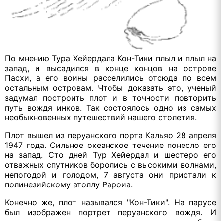
По мнению Тура Хейердала Кон-Тики плыл и плыл на
запад, и высадился в конце концов на острове
Пасхи, а его воины расселились отсюда по всем
остальным островам. Чтобы доказать это, ученый
задумал построить плот и в точности повторить
путь вождя инков. Так состоялось одно из самых
необыкновенных путешествий нашего столетия.
Плот вышел из перуанского порта Кальяо 28 апреля
1947 года. Сильное океанское течение понесло его
на запад. Сто дней Тур Хейердал и шестеро его
отважных спутников боролись с высокими волнами,
непогодой и голодом, 7 августа они пристали к
полинезийскому атоллу Рароиа.
Конечно же, плот назывался "Кон-Тики". На парусе
был изображен портрет перуанского вождя. И