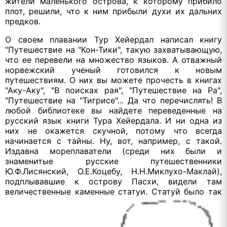
жители маленького острова, к которому прибило
плот, решили, что к ним прибыли духи их дальних
предков.
О своем плавании Тур Хейердал написал книгу
"Путешествие на "Кон-Тики", такую захватывающую,
что ее перевели на множество языков. А отважный
норвежский ученый готовился к новым
путешествиям. О них вы можете прочесть в книгах
"Аку-Аку", "В поисках рая", "Путешествие на Ра",
"Путешествие на "Тигрисе"... Да что перечислять! В
любой библиотеке вы найдете переведенные на
русский язык книги Тура Хейердала. И ни одна из
них не окажется скучной, потому что всегда
начинается с тайны. Ну, вот, например, с такой.
Издавна мореплаватели (среди них были и
знаменитые русские путешественники
Ю.Ф.Лисянский, О.Е.Коцебу, Н.Н.Миклухо-Маклай),
подплывавшие к острову Пасхи, видели там
величественные каменные статуи.
Статуй было так