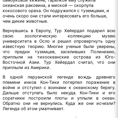
океанская раковина, а миской — скорлупа
кокосового ореха. Он подружился с туземцами, и
очень скоро они стали интересовать его больше,
чем дикие животные.
Вернувшись в Европу, Тур Хейердал подарил всю
свою зоологическую коллекцию музею
университета в Осло и решил опровергнуть одну
известную теорию. Многие ученые были уверены,
что предки туземцев, заселивших Полинезию,
приплыли на тихоокеанские острова из Юго-
Восточной Азии. Тур Хейердал считал, что они
приплыли из Америки.
В одной перуанской легенде вождь древнего
племени инков Кон-Тики потерпел поражение в
войне и отступил с воинами к океанскому берегу.
Дальше отступать было некуда. Кон-Тики и его
соратники построили плоты и уплыли в океан.
Обратно они не вернулись. Куда же они исчезли?
Легенда об этом умалчивает.