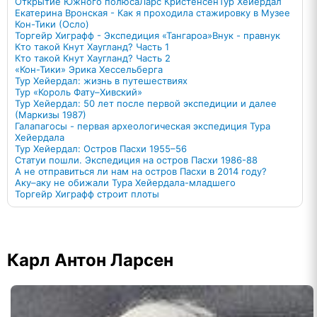
Открытие Южного полюса
Ларс Кристенсен
Тур Хейердал
Екатерина Вронская - Как я проходила стажировку в Музее
Кон-Тики (Осло)
Торгейр Хиграфф - Экспедиция «Тангароа»
Внук - правнук
Кто такой Кнут Хаугланд? Часть 1
Кто такой Кнут Хаугланд? Часть 2
«Кон-Тики» Эрика Хессельберга
Тур Хейердал: жизнь в путешествиях
Тур «Король Фату–Хивский»
Тур Хейердал: 50 лет после первой экспедиции и далее
(Маркизы 1987)
Галапагосы - первая археологическая экспедиция Тура
Хейердала
Тур Хейердал: Остров Пасхи 1955–56
Статуи пошли. Экспедиция на остров Пасхи 1986-88
А не отправиться ли нам на остров Пасхи в 2014 году?
Аку–аку не обижали Тура Хейердала-младшего
Торгейр Хиграфф строит плоты
Карл Антон Ларсен