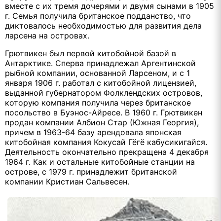
вместе с их тремя дочерями и двумя сынами в 1905
г. Семья получила британское подданство, что
диктовалось необходимостью для развития дела
ларсена на островах.
Грютвикен был первой китобойной базой в
Антарктике. Сперва принадлежал Аргентинской
рыбной компании, основанной Ларсеном, и с 1
января 1906 г. работал с китобойной лицензией,
выданной губернатором Фолклендских островов,
которую компания получила через британское
посольство в Буэнос-Айресе. В 1960 г. Грютвикен
продан компании Албион Стар (Южная Георгия),
причем в 1963-64 базу арендовала японская
китобойная компания Кокусай Гёгё кабусикигайся.
Деятельность окончательно прекращена 4 декабря
1964 г. Как и остальные китобойные станции на
острове, с 1979 г. принадлежит британской
компании Кристиан Сальвесен.