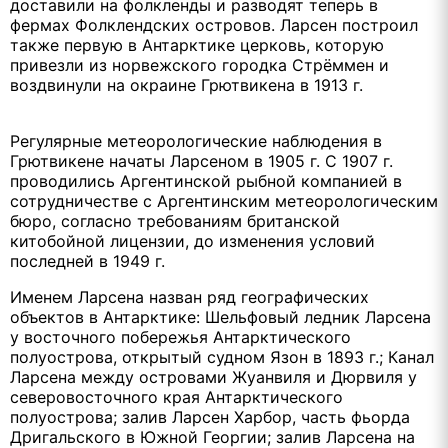
доставили на фолкленды и разводят теперь в
фермах Фолклендских островов. Ларсен построил
также первую в Антарктике церковь, которую
привезли из норвежского городка Стрёммен и
воздвинули на окраине Грютвикена в 1913 г.
Регулярные метеорологические наблюдения в
Грютвикене начаты Ларсеном в 1905 г. С 1907 г.
проводились Аргентинской рыбной компанией в
сотрудничестве с Аргентинским метеорологическим
бюро, согласно требованиям британской
китобойной лицензии, до изменения условий
последней в 1949 г.
Именем Ларсена назван ряд географических
объектов в Антарктике: Шельфовый ледник Ларсена
у восточного побережья Антарктического
полуострова, открытый судном Язон в 1893 г.; Канал
Ларсена между островами Жуанвиля и Дюрвиля у
северовосточного края Антарктического
полуострова; залив Ларсен Харбор, часть фьорда
Дригальского в Южной Георгии; залив Ларсена на