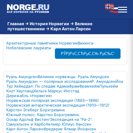
Главная
→
История Норвегии
→
Великие
путешественники
→
Карл Антон Ларсен
Архитектурные памятники Норвегии
Викинги
Нобелевские лауреаты
РЎРјРѕС‚СЂРµС‚СЊ РµС‰С‘
Руаль Амундсен
Великие норвежцы. Руаль Амундсен
Руаль Амундсен — полярные исследования
Р. Амундсен
Йоа
Тур Хейердал: По следам Адама
Фрам
Фрамхейм
Пульхейм
Кнут Хаугланд
Хельге Маркус Ингстад
Дирижабль «Норвегия»
Норвежская полярная экспедиция (1893—1896)
Норвежская антарктическая экспедиция (1910—1912)
Карстен Эгеберг Борхгревинк
Южный полюс. Карстен Борхгревинк.
Оскар Адольф Вистинг
Экспедиция на "Ра-2".
Самуэльсен и Харбо
Хелмер Юлиус Ханссен
Карл Антон Ларсен
Фредерик Ялмар Йохансен