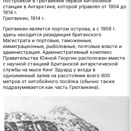
постройкой в Грютвикене первой китобойной
станции в Антарктике, которой управлял от 1904 до
1914 г.
Грютвикен, 1914 г.
Грютвикен является портом острова, а с 1909 г.
здесь находится резиденция британского
Магистрата и портовые, таможенные,
иммиграционные, рыболовные, почтовые власти и
администрация. Административный комплекс
Правительства Южной Георгии расположен вместе
с научной станцией Британской антарктической
службы на мысе Кинг Эдуард у входа в
одноименный залив на расстоянии всего 800
метров от китобойного посёлка (обычно также
подразумевается как часть Грютвикена).