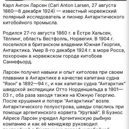
Карл Антон Ларсен (Carl Anton Larsen, 27 августа
1860—8 декабря 1924) — известный норвежский
полярный исследователь и пионер Антарктического
китобойного промысла.
Родился 27-го августа 1860 г. в Ёстре Хальсен,
Тёллинг, область Вестфолль, Норвегия. В 1904 г.
поселился в британском владении Южная Георгия,
Антарктика. Умер 8-го декабря 1924 г. в море Росса,
похоронен в норвежском городе китобоев
Саннефьорд.
Ларсен получил навыки и опыт китолова при своем
плавании в Антарктике в качестве капитана судна
"Язон" в 1892—94 г., и как капитан судна "Антарктик"
шведской экспедиции Отто Норденшельда в 1901—
03 г., оба раза заходя также на Южную Георгию.
После крушения и потери "Антарктики" возле
Антарктического полуострова, шведы спаслись при
помощи аргентинского корвета "Уругвай". В Буэнос
Айресе Ларсен учредил Аргентинскую рыбную
компанию и как её менеджер руководил