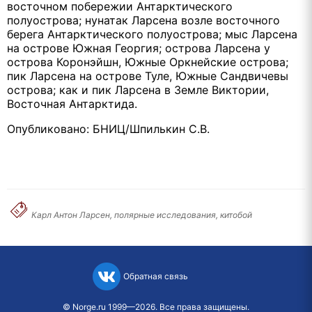
восточном побережии Антарктического
полуострова; нунатак Ларсена возле восточного
берега Антарктического полуострова; мыс Ларсена
на острове Южная Георгия; острова Ларсена у
острова Коронэйшн, Южные Оркнейские острова;
пик Ларсена на острове Туле, Южные Сандвичевы
острова; как и пик Ларсена в Земле Виктории,
Восточная Антарктида.
Опубликовано: БНИЦ/Шпилькин С.В.
Карл Антон Ларсен, полярные исследования, китобой
Обратная связь
©
Norge.ru
1999—2026. Все права защищены.