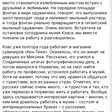
место становится излюбленным местом встреч с
друзьями и любимыми. На середине площади
фонтан в виде одуванчика, говорят, что выпускники
школ приходят сюда и наливают мыльный раствор,
и тогда фонтан реально превращается в гигантский
мыльный одуванчик. Очень весело. Встретила на
остановке сотрудника музея Класа, мы вместе
поехали на работу и разговорились.
Клас уже полтора года работает в магазине
сувениров «Кон-Тики». Оказалось, что он женат на
девушке из Мексики. Рассказал, что учился в
Соединенных штатах фотографическому делу, а
потом вернулся в Норвегию, но не смог найти
работу по профессии, устроился работать в музей.
Хотя не жалеет, потому что ему нравится общаться
с туристами, все из разных стран. Отметил, что
русских сейчас очень много, - и туристов и тех, кто
уже переехал в Норвегию жить и работать. Вообще,
здесь складывается интересная картина – многие, с
кем мне довелось работать в музее – состоят в
интернациональных браках – с русскими,
африканцами, мексиканцами. Никаких границ, как