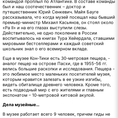
командой проплыл по Атлантике. В составе команды
был и наш соотечественник – доктор и
путешественник Юрий Сенкевич. Майя Бауге
рассказывала, что когда музей посещал наш бывший
премьер-министр Михаил Касьянов, он стоял около
«Ра
II
» и на его глазах выступили слезы.
Действительно, не одно поколение в России
воспитывалось на книгах Тура Хейердала, ставшими
мировыми бестселлерами и каждый советский
школьник знал о его всемирном вкладе.
Еще в музее Кон-Тики есть 30-метровая пещера, -
аналог пещер на острове Пасхи, где в 1955-56 гг.
велись большие раскопки и исследования. Пещера -
это любимое место маленьких посетителей музея,
которым нравится залезать в ее узкие изгибы,
видеть обиталище древнего человека. Кроме того,
есть подводный мир с его жителями и главным
экспонатом – 10-метровой китовой акулой.
Дела музейные…
В музее работает всего 9 человек, причем гиды не