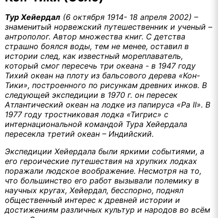
Тур Хейердал
(6 октября 1914- 18 апреля 2002) –
знаменитый норвежский путешественник и ученый –
антрополог. Автор множества книг.
С детства
страшно боялся воды, тем не менее, оставил в
истории след, как известный мореплаватель,
который смог пересечь три океана - в 1947 году
Тихий океан на плоту из бальсового дерева «Кон-
Тики», построенного по рисункам древних инков. В
следующей экспедиции в 1970 г. он пересек
Атлантический океан на лодке из папируса «Ра
II
». В
1977 году тростниковая лодка «Тигрис» с
интернациональной командой Тура Хейердала
пересекла третий океан – Индийский.
Экспедиции Хейердала были яркими событиями, а
его героические путешествия на хрупких лодках
поражали людское воображение. Несмотря на то,
что большинство его работ вызывали полемику в
научных кругах, Хейердал, бесспорно, поднял
общественный интерес к древней истории и
достижениям различных культур и народов во всём