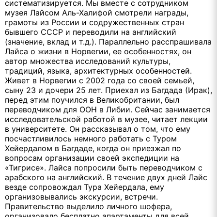
систематизируется. Мы вместе с сотрудником
музея Лайсом Аль-Халифой смотрели награды,
грамоты из России и содружественных стран
бывшего СССР и переводили на английский
(значение, вклад и т.д.). Параллельно расспрашивала
Лайса о жизни в Норвегии, ее особенностях, он
автор множества исследований культуры,
традиций, языка, архитектурных особенностей.
Живет в Норвегии с 2002 года со своей семьей,
сыну 23 и дочери 25 лет. Приехал из Багдада (Ирак),
перед этим поучился в Великобритании, был
переводчиком для ООН в Либии. Сейчас занимается
исследовательской работой в музее, читает лекции
в университете. Он рассказывал о том, что ему
посчастливилось немного работать с Туром
Хейердалом в Багдаде, когда он приезжал по
вопросам организации своей экспедиции на
«Тигрисе». Лайса попросили быть переводчиком с
арабского на английский. В течение двух дней Лайс
везде сопровождал Тура Хейердала, ему
организовывались экскурсии, встречи.
Правительство выделило личного шофера,
организовало бесплатно апартаменты для всей