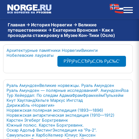
Главная
→
История Норвегии
→
Великие
путешественники
→
Екатерина Вронская - Как я
проходила стажировку в Музее Кон-Тики (Осло)
Архитектурные памятники Норвегии
Викинги
Нобелевские лауреаты
РЎРјРѕС‚СЂРµС‚СЊ РµС‰С‘
Руаль Амундсен
Великие норвежцы. Руаль Амундсен
Руаль Амундсен — полярные исследования
Р. Амундсен
Йоа
Тур Хейердал: По следам Адама
Фрам
Фрамхейм
Пульхейм
Кнут Хаугланд
Хельге Маркус Ингстад
Дирижабль «Норвегия»
Норвежская полярная экспедиция (1893—1896)
Норвежская антарктическая экспедиция (1910—1912)
Карстен Эгеберг Борхгревинк
Южный полюс. Карстен Борхгревинк.
Оскар Адольф Вистинг
Экспедиция на "Ра-2".
Самуэльсен и Харбо
Хелмер Юлиус Ханссен