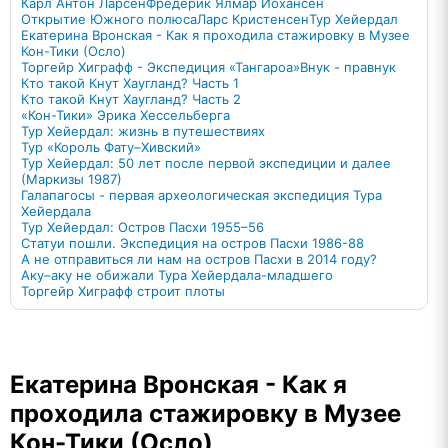
Карл Антон Ларсен
Фредерик Ялмар Йохансен
Открытие Южного полюса
Ларс Кристенсен
Тур Хейердал
Екатерина Вронская - Как я проходила стажировку в Музее
Кон-Тики (Осло)
Торгейр Хиграфф - Экспедиция «Тангароа»
Внук - правнук
Кто такой Кнут Хаугланд? Часть 1
Кто такой Кнут Хаугланд? Часть 2
«Кон-Тики» Эрика Хессельберга
Тур Хейердал: жизнь в путешествиях
Тур «Король Фату–Хивский»
Тур Хейердал: 50 лет после первой экспедиции и далее
(Маркизы 1987)
Галапагосы - первая археологическая экспедиция Тура
Хейердала
Тур Хейердал: Остров Пасхи 1955–56
Статуи пошли. Экспедиция на остров Пасхи 1986-88
А не отправиться ли нам на остров Пасхи в 2014 году?
Аку–аку не обижали Тура Хейердала-младшего
Торгейр Хиграфф строит плоты
Екатерина Вронская - Как я
проходила стажировку в Музее
Кон-Тики (Осло)