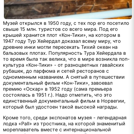
Музей открылся в 1950 году, с тех пор его посетило
свыше 15 млн. туристов со всего мира. Под его
крышей хранится плот «Кон-Тики», на котором в
1947 году Тур Хейердал доказал всему миру, что
древние инки могли пересекать Тихий океан на
бальзовых плотах. Популярность Тура Хейердала в
то время была так велика, что в мире возникла поп-
культура «Кон-Тики» - от разноцветных гавайских
рубашек, до парфюма и сетей ресторанов с
одноименным названием. А снятый в путешествии
документальный фильм «Кон-Тики», завоевал
премию «Оскар» в 1952 году (сама премьера
состоялась в 1951 г.). Надо отметить, что это
единственный документальный ф
ильм в Норвегии,
который был удостоен такой высокой награды.
Кроме того, среди экспонатов музея - легендарная
лодка «Ра
II
» из тростника, на которой знаменитый
мореплаватель вместе с интернациональной