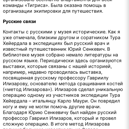
команды «Тигриса». Была оказана помощь в
организации экипировки для путешествия.
Русские связи
Контакты с русскими у музея исторические. Как я
уже отмечала, близким другом и соратником Тура
Хейердала в экспедициях был русский врач и
известный путешественник Юрий Сенкевич. В
библиотеке музея собрано немало литературы на
русском языке. Периодически здесь организуются
выставки, которые связаны с нашей историей,
например, недавно проводилась выставка,
посвященная русскому профессору Гавриилу
Илизарову, основателю метода сращивания костей
(«метод Илизарова»). Илизаров сделал уникальную
операцию одному из участников экспедиции Тура
Хейердала – итальянцу Карло Маури. Он повредил
ногу и ему не могли помочь другие врачи.
Благодаря Юрию Сенкевичу был найден русский
профессор Гавриил Илизаров, который и провел
сложную операцию. В итоге метод Илизарова