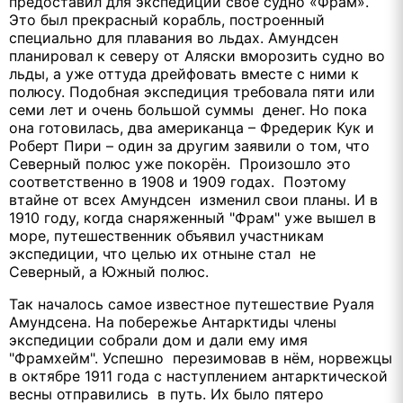
предоставил для экспедиции своё судно «Фрам».
Это был прекрасный корабль, построенный
специально для плавания во льдах. Амундсен
планировал к северу от Аляски вморозить судно во
льды, а уже оттуда дрейфовать вместе с ними к
полюсу. Подобная экспедиция требовала пяти или
семи лет и очень большой суммы денег. Но пока
она готовилась, два американца – Фредерик Кук и
Роберт Пири – один за другим заявили о том, что
Северный полюс уже покорён. Произошло это
соответственно в 1908 и 1909 годах. Поэтому
втайне от всех Амундсен изменил свои планы. И в
1910 году, когда снаряженный "Фрам" уже вышел в
море, путешественник объявил участникам
экспедиции, что целью их отныне стал не
Северный, а Южный полюс.
Так началось самое известное путешествие Руаля
Амундсена. На побережье Антарктиды члены
экспедиции собрали дом и дали ему имя
"Фрамхейм". Успешно перезимовав в нём, норвежцы
в октябре 1911 года с наступлением антарктической
весны отправились в путь. Их было пятеро