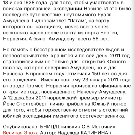
18 июня 1928 года для того, чтобы участвовать в
поисках пропавшей экспедиции Нобиле. И это было
последнее путешествие неутомимого Руаля
Амундсена. Гидросамолет "Латам", на борту
которого он находился, исчез всего через
несколько часов после старта из порта Берген,
Норвегия. А было Амундсену всего 56 лет…
Но память о бесстрашном исследователе льдов и
первооткрывателе хранится и по сей день. 2011 год
стал юбилейным не только для открытия Южного
полюса, которое совершил Амундсен, но и для
Нансена. В прошлом году отмечали 150 лет со дня
его рождения. Именно поэтому 23 января 2011 года
в городе Тромсё, Норвегия произошло официальное
открытие года, посвящённого Нансену-Амундсену.
А 12 декабря 2011 норвежский премьер-министр
Йенс Столтенберг лично прибыл на Южный полюс
для того, чтобы торжественно отметить столетний
юбилей экспедиции именитого соотечественника.
Опубликовано: БНИЦ/Шпилькин С.В. Источник:
Великая Эпоха
Автор: Надежда КАЛИНИНА /