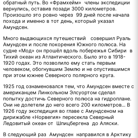
обратный путь. Во «Фрамхейм» члены экспедиции
вернулись, оставив позади 3000 километров.
Произошло это ровно через 99 дней после начала
похода и именно в тот день, который указал
Амундсен.
Много выдающихся путешествий совершил Руаль
Амундсен и после покорения Южного полюса. На
судне «Мод» он прошёл вдоль побережья Сибири в
Тихий океан из Атлантического. Было это в 1918-
1920 годах. Это позволило ему стать первым
человеком, обогнувшим Землю и не опустившимся
при этом южнее Северного полярного круга.
1925 год ознаменовался тем, что Амундсен вместе с
американцем Линкольном Элсуортом сделал
попытку достичь Северного полюса на гидроплане.
Они не долетели до него всего 200 километров... В
1926 году экспедиция во главе с Амундсеном на
дирижабле «Норвегия» пересекла Северный
Ледовитый океан от Шпицбергена до Аляски.
В следующий раз Амундсен направился в Арктику