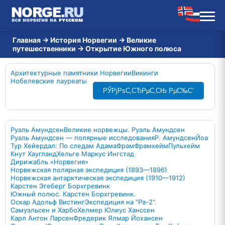
Главная
→
История Норвегии
→
Великие
путешественники
→
Открытие Южного полюса
Архитектурные памятники Норвегии
Викинги
Нобелевские лауреаты
РЎРјРѕС‚СЂРµС‚СЊ РµС‰С‘
Руаль Амундсен
Великие норвежцы. Руаль Амундсен
Руаль Амундсен — полярные исследования
Р. Амундсен
Йоа
Тур Хейердал: По следам Адама
Фрам
Фрамхейм
Пульхейм
Кнут Хаугланд
Хельге Маркус Ингстад
Дирижабль «Норвегия»
Норвежская полярная экспедиция (1893—1896)
Норвежская антарктическая экспедиция (1910—1912)
Карстен Эгеберг Борхгревинк
Южный полюс. Карстен Борхгревинк.
Оскар Адольф Вистинг
Экспедиция на "Ра-2".
Самуэльсен и Харбо
Хелмер Юлиус Ханссен
Карл Антон Ларсен
Фредерик Ялмар Йохансен