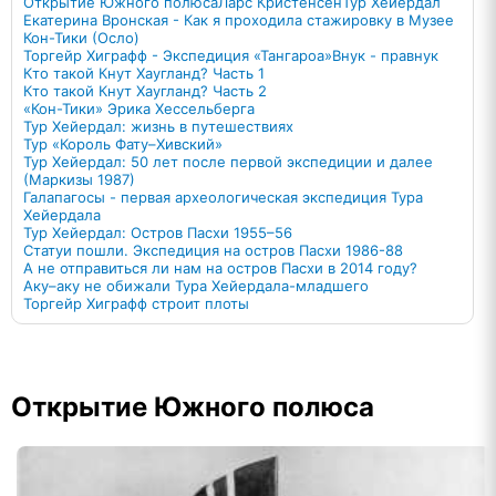
Открытие Южного полюса
Ларс Кристенсен
Тур Хейердал
Екатерина Вронская - Как я проходила стажировку в Музее
Кон-Тики (Осло)
Торгейр Хиграфф - Экспедиция «Тангароа»
Внук - правнук
Кто такой Кнут Хаугланд? Часть 1
Кто такой Кнут Хаугланд? Часть 2
«Кон-Тики» Эрика Хессельберга
Тур Хейердал: жизнь в путешествиях
Тур «Король Фату–Хивский»
Тур Хейердал: 50 лет после первой экспедиции и далее
(Маркизы 1987)
Галапагосы - первая археологическая экспедиция Тура
Хейердала
Тур Хейердал: Остров Пасхи 1955–56
Статуи пошли. Экспедиция на остров Пасхи 1986-88
А не отправиться ли нам на остров Пасхи в 2014 году?
Аку–аку не обижали Тура Хейердала-младшего
Торгейр Хиграфф строит плоты
Открытие Южного полюса