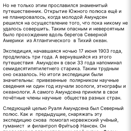
Но не только этим прославился знаменитый
путешественник. Открытие Южного полюса ещё и
не планировалось, когда молодой Амундсен
решился на осуществление того, что пока никому не
удалось совершить. Таким опасным и невероятным
было прохождение вдоль берегов Северной
Америки из Атлантического в Тихий океан.
Экспедиция, начавшаяся ночью 17 июня 1903 года,
продлилась три года. А вернувшийся из этого
путешествия Амундсен в свои 33 года напоминал
семидесятипятилетнего старика. Таким трудным
оно оказалось. Но итоги экспедиции были
значительны: привезенные полярником научные
сведения ни один год изучали зоологи, этнографы и
океанологи. А самого Амундсена приняли в свои
почётные члены научные общества разных стран.
Следующей целью Руаля Амундсена был Северный
полюс. Как и предыдущие, снаряжать эту
экспедицию снова помогал норвежский учёный,
гуманист и филантроп Фри́тьоф Нансен. Он