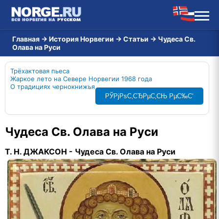
Главная
→
История Норвегии
→
Статьи
→
Чудеса Св.
Олава на Руси
Трёхактовая пьеса
Жаркое лето на Севере Норвегии 1968 года
О традициях чернокнижья
РЎРјРѕС‚СЂРµС‚СЊ РµС‰С‘
Чудеса Св. Олава на Руси
Т. Н. ДЖАКСОН -
Чудеса Св. Олава на Руси