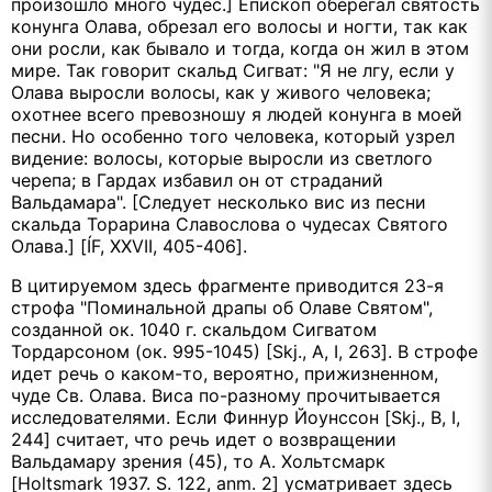
произошло много чудес.] Епископ оберегал святость
конунга Олава, обрезал его волосы и ногти, так как
они росли, как бывало и тогда, когда он жил в этом
мире. Так говорит скальд Сигват: "Я не лгу, если у
Олава выросли волосы, как у живого человека;
охотнее всего превозношу я людей конунга в моей
песни. Но особенно того человека, который узрел
видение: волосы, которые выросли из светлого
черепа; в Гардах избавил он от страданий
Вальдамара". [Следует несколько вис из песни
скальда Торарина Славослова о чудесах Святого
Олава.] [ÍF, XXVII, 405-406].
В цитируемом здесь фрагменте приводится 23-я
строфа "Поминальной драпы об Олаве Святом",
созданной ок. 1040 г. скальдом Сигватом
Тордарсоном (ок. 995-1045) [Skj., A, I, 263]. В строфе
идет речь о каком-то, вероятно, прижизненном,
чуде Св. Олава. Виса по-разному прочитывается
исследователями. Если Финнур Йоунссон [Skj., B, I,
244] считает, что речь идет о возвращении
Вальдамару зрения (45), то А. Хольтсмарк
[Holtsmark 1937. S. 122, anm. 2] усматривает здесь