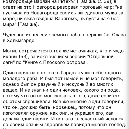
новгородьце Варязи на Гътехъ" [Там же. С. 39]; в
ответ на это Новгород разорвал торговый мир: "не
пустиша из Новагорода своихъ ни единого мужа за
море, ни съла въдаша Варягомъ, нъ пустиша я без
мира" [Там же].
Чудесное исцеление немого раба в церкви Св. Олава
в Хольмгарде
Мотив встречается в тех же источниках, что и чудо
иконы (53), за исключением версии "Отдельной
саги" по "Книге с Плоского острова":
Один варяг на востоке в Гардах купил себе одного
молодого раба. И был тот немой и не мог говорить,
однако был он разумный и искусный во многих
вещах. И не знал ни один человек, какого он рода,
потому что он не мог сказать этого, даже если его
об этом спрашивали. Все же многие люди говорили,
что он, должно быть, норвежец, потому что он
изготовлял оружие, как они, и украшал его, как
делали одни варяги. И вот этот несчастный человек
со своим слабым здоровьем повидал многих господ.