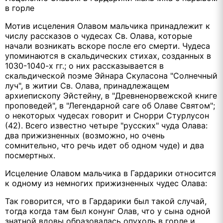
в горле
Мотив исцеления Олавом мальчика принадлежит к
числу рассказов о чудесах Св. Олава, которые
начали возникать вскоре после его смерти. Чудеса
упоминаются в скальдических стихах, созданных в
1030-1040-х гг.; о них рассказывается в
скальдической поэме Эйнара Скуласона "Солнечный
луч", в житии Св. Олава, принадлежащем
архиепископу Эйстейну, в "Древненорвежской книге
проповедей", в "Легендарной саге об Олаве Святом";
о некоторых чудесах говорит и Снорри Стурлусон
(42). Всего известно четыре "русских" чуда Олава:
два прижизненных (возможно, но очень
сомнительно, что речь идет об одном чуде) и два
посмертных.
Исцеление Олавом мальчика в Гардарики относится
к одному из немногих прижизненных чудес Олава:
Так говорится, что в Гардарики был такой случай,
тогда когда там был конунг Олав, что у сына одной
знатной вдовы образовалась опухоль в горле и