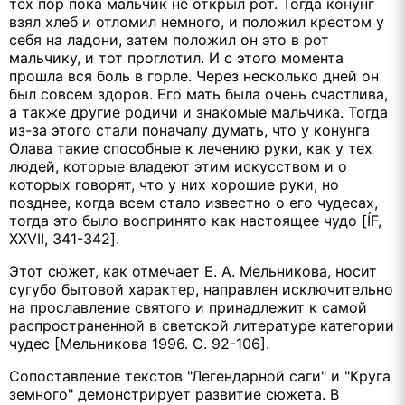
тех пор пока мальчик не открыл рот. Тогда конунг
взял хлеб и отломил немного, и положил крестом у
себя на ладони, затем положил он это в рот
мальчику, и тот проглотил. И с этого момента
прошла вся боль в горле. Через несколько дней он
был совсем здоров. Его мать была очень счастлива,
а также другие родичи и знакомые мальчика. Тогда
из-за этого стали поначалу думать, что у конунга
Олава такие способные к лечению руки, как у тех
людей, которые владеют этим искусством и о
которых говорят, что у них хорошие руки, но
позднее, когда всем стало известно о его чудесах,
тогда это было воспринято как настоящее чудо [ÍF,
XXVII, 341-342].
Этот сюжет, как отмечает Е. А. Мельникова, носит
сугубо бытовой характер, направлен исключительно
на прославление святого и принадлежит к самой
распространенной в светской литературе категории
чудес [Мельникова 1996. С. 92-106].
Сопоставление текстов "Легендарной саги" и "Круга
земного" демонстрирует развитие сюжета. В