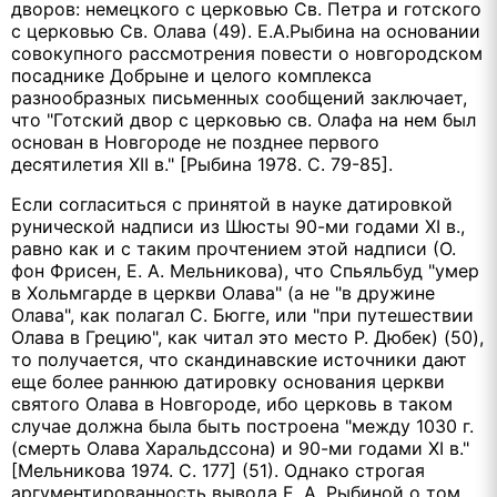
дворов: немецкого с церковью Св. Петра и готского
с церковью Св. Олава (49). Е.А.Рыбина на основании
совокупного рассмотрения повести о новгородском
посаднике Добрыне и целого комплекса
разнообразных письменных сообщений заключает,
что "Готский двор с церковью св. Олафа на нем был
основан в Новгороде не позднее первого
десятилетия XII в." [Рыбина 1978. С. 79-85].
Если согласиться с принятой в науке датировкой
рунической надписи из Шюсты 90-ми годами XI в.,
равно как и с таким прочтением этой надписи (О.
фон Фрисен, Е. А. Мельникова), что Спьяльбуд "умер
в Хольмгарде в церкви Олава" (а не "в дружине
Олава", как полагал С. Бюгге, или "при путешествии
Олава в Грецию", как читал это место Р. Дюбек) (50),
то получается, что скандинавские источники дают
еще более раннюю датировку основания церкви
святого Олава в Новгороде, ибо церковь в таком
случае должна была быть построена "между 1030 г.
(смерть Олава Харальдссона) и 90-ми годами XI в."
[Мельникова 1974. С. 177] (51). Однако строгая
аргументированность вывода Е. А. Рыбиной о том,