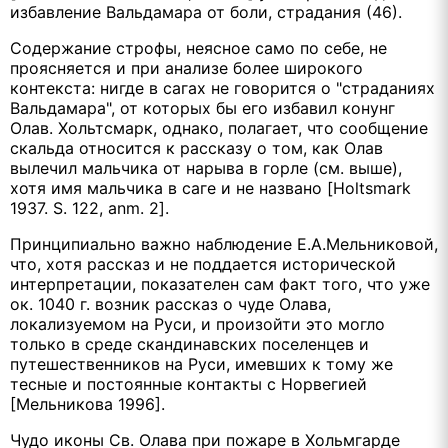
избавление Вальдамара от боли, страдания (46).
Содержание строфы, неясное само по себе, не
проясняется и при анализе более широкого
контекста: нигде в сагах не говорится о "страданиях
Вальдамара", от которых бы его избавил конунг
Олав. Хольтсмарк, однако, полагает, что сообщение
скальда относится к рассказу о том, как Олав
вылечил мальчика от нарыва в горле (см. выше),
хотя имя мальчика в саге и не названо [Holtsmark
1937. S. 122, anm. 2].
Принципиально важно наблюдение Е.А.Мельниковой,
что, хотя рассказ и не поддается исторической
интерпретации, показателен сам факт того, что уже
ок. 1040 г. возник рассказ о чуде Олава,
локализуемом на Руси, и произойти это могло
только в среде скандинавских поселенцев и
путешественников на Руси, имевших к тому же
тесные и постоянные контакты с Норвегией
[Мельникова 1996].
Чудо иконы Св. Олава при пожаре в Хольмгарде