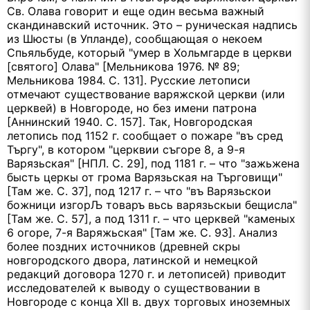
Св. Олава говорит и еще один весьма важный
скандинавский источник. Это – руническая надпись
из Шюсты (в Упланде), сообщающая о некоем
Спьяльбуде, который "умер в Хольмгарде в церкви
[святого] Олава" [Мельникова 1976. № 89;
Мельникова 1984. С. 131]. Русские летописи
отмечают существование варяжской церкви (или
церквей) в Новгороде, но без имени патрона
[Аннинский 1940. С. 157]. Так, Новгородская
летопись под 1152 г. сообщает о пожаре "въ сред
Търгу", в котором "церквии съгоре 8, а 9-я
Варязьская" [НПЛ. С. 29], под 1181 г. – что "зажьжена
бысть церкы от грома Варязьская на Търговищи"
[Там же. С. 37], под 1217 г. – что "въ Варязьскои
божници изгорЉ товаръ вьсь варязьскыи бещисла"
[Там же. С. 57], а под 1311 г. – что церквей "каменых
6 огоре, 7-я Варяжьская" [Там же. С. 93]. Анализ
более поздних источников (древней скры
новгородского двора, латинской и немецкой
редакций договора 1270 г. и летописей) приводит
исследователей к выводу о существовании в
Новгороде с конца XII в. двух торговых иноземных