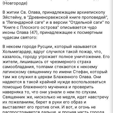
(Новгороде)
В житии Св. Олава, принадлежащем архиепископу
Эйстейну, в "Древненорвежской книге проповедей",
в "Легендарной саге" и в версии "Отдельной саги" по
"Книге с Плоского острова" описывается чудо
иконы Олава (47), принадлежащее к посмертным
чудесам святого:
В некоем городе Русции, который называется
Хольмегардер, вдруг случился такой пожар, что,
казалось, городу угрожает полное уничтожение. Его
жители, лишившись от чрезмерного страха
самообладания, толпами стекаются к некоему
латинскому священнику по имени Стефан, который
там же служил в церкви Блаженного Олава. Они
надеются в такой крайней нужде воспользоваться
помощью блаженного мученика и проверить
наверняка то, что они узнали о нем по слухам.
Священник же, нисколько не медля, идет навстречу
их пожеланиям, берет в руки его образ и
выставляет его против огня. И вот, и огонь не
распространяется дальше, и прочая часть города