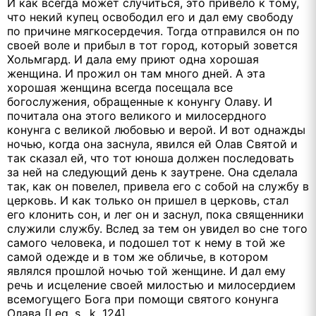
И как всегда может случиться, это привело к тому,
что некий купец освободил его и дал ему свободу
по причине мягкосердечия. Тогда отправился он по
своей воле и прибыл в тот город, который зовется
Хольмгард. И дала ему приют одна хорошая
женщина. И прожил он там много дней. А эта
хорошая женщина всегда посещала все
богослужения, обращенные к конунгу Олаву. И
почитала она этого великого и милосердного
конунга с великой любовью и верой. И вот однажды
ночью, когда она заснула, явился ей Олав Святой и
так сказал ей, что тот юноша должен последовать
за ней на следующий день к заутрене. Она сделала
так, как он повелел, привела его с собой на службу в
церковь. И как только он пришел в церковь, стал
его клонить сон, и лег он и заснул, пока священники
служили службу. Вслед за тем он увидел во сне того
самого человека, и подошел тот к нему в той же
самой одежде и в том же обличье, в котором
являлся прошлой ночью той женщине. И дал ему
речь и исцеление своей милостью и милосердием
всемогущего Бога при помощи святого конунга
Олава [Leg. s., k. 124].