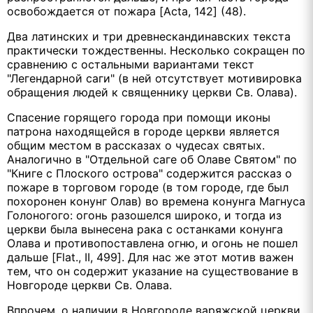
освобождается от пожара [Acta, 142] (48).
Два латинских и три древнескандинавских текста
практически тождественны. Несколько сокращен по
сравнению с остальными вариантами текст
"Легендарной саги" (в ней отсутствует мотивировка
обращения людей к священнику церкви Св. Олава).
Спасение горящего города при помощи иконы
патрона находящейся в городе церкви является
общим местом в рассказах о чудесах святых.
Аналогично в "Отдельной саге об Олаве Святом" по
"Книге с Плоского острова" содержится рассказ о
пожаре в торговом городе (в том городе, где был
похоронен конунг Олав) во времена конунга Магнуса
Голоногого: огонь разошелся широко, и тогда из
церкви была вынесена рака с останками конунга
Олава и противопоставлена огню, и огонь не пошел
дальше [Flat., II, 499]. Для нас же этот мотив важен
тем, что он содержит указание на существование в
Новгороде церкви Св. Олава.
Впрочем, о наличии в Новгороде варяжской церкви