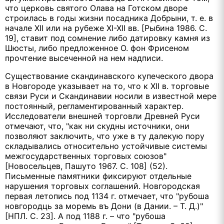
что церковь святого Олава на Готском дворе
строилась в годы жизни посадника Добрыни, т. е. в
начале XII или на рубеже XI-XII вв. [Рыбина 1986. С.
19], ставит под сомнение либо датировку камня из
Шюсты, либо предложенное О. фон Фрисеном
прочтение высеченной на нем надписи.
Существование скандинавского купеческого двора
в Новгороде указывает на то, что к XII в. торговые
связи Руси и Скандинавии носили в известной мере
постоянный, регламентированный характер.
Исследователи внешней торговли Древней Руси
отмечают, что, "как ни скудны источники, они
позволяют заключить, что уже в ту далекую пору
складывались относительно устойчивые системы
межгосударственных торговых союзов"
[Новосельцев, Пашуто 1967. С. 108] (52).
Письменные памятники фиксируют отдельные
нарушения торговых соглашений. Новгородская
первая летопись под 1134 г. отмечает, что "рубоша
новгородць за моремь въ Дони (в Дании. – Т. Д.)"
[НПЛ. С. 23]. А под 1188 г. – что "рубоша