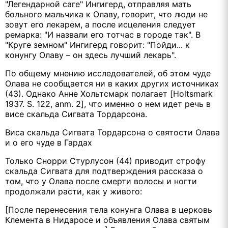
"Легендарной саге" Ингигерд, отправляя мать
больного мальчика к Олаву, говорит, что люди не
зовут его лекарем, а после исцеления следует
ремарка: "И назвали его тотчас в городе так". В
"Круге земном" Ингигерд говорит: "Пойди... к
конунгу Олаву – он здесь лучший лекарь".
По общему мнению исследователей, об этом чуде
Олава не сообщается ни в каких других источниках
(43). Однако Анне Хольтсмарк полагает [Holtsmark
1937. S. 122, anm. 2], что именно о нем идет речь в
висе скальда Сигвата Тордарсона.
Виса скальда Сигвата Тордарсона о святости Олава
и о его чуде в Гардах
Только Снорри Стурлусон (44) приводит строфу
скальда Сигвата для подтверждения рассказа о
том, что у Олава после смерти волосы и ногти
продолжали расти, как у живого:
[После перенесения тела конунга Олава в церковь
Клемента в Нидаросе и объявления Олава святым