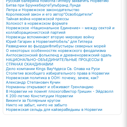
Русская балерина помогла Гитлеру захватить Норвегию
Битва при Брункеберге
Гульбранд Лунде
Лепра и Норвежское законодательство
Королевский закон и его автор
"Освободители"
Тайная война норвежской прессы
Холокост в норвежском формате
Норвежское «Национальное Единение» – между сектой и
коллаборационистской партией
Норвежцы вспоминают вторую мировую войну
Юрий Гагарин в Норвегии
Нобель" для Гитлера
Разведчики во фьордах
Флибустьеры северных морей
О некоторых особенностях норвежского феодализма
Англосаксонский фолькленд и древненорвежский одаль
НАЦИОНАЛЬНО-ОБЪЕДИНИТЕЛЬНЫЕ ПРОЦЕССЫ В
СТРАНАХ СКАНДИНАВИИ
Дело компании Kings Bay
Чудеса Св. Олава на Руси
Столетие всеобщего избирательного права в Норвегии
Норвежская политика в ООН: почему, зачем, как?
Александр Степанович Кучин
Норманны открывают и обживают Гренландию
В Норвегии не помнят плохого
Виктор Гришин - Эйдсволл
К 200-летию Конституции Норвегии
Викинги за Полярным кругом
Никто не забыт, ничто не забыто
Норвежская сельдь для кайзера
Ведьмы в Норвегии