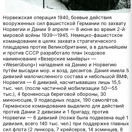
Норвежская операция 1940, боевые действия
вооруженных сил фашистской Германии по захвату
Норвегии и Дании 9 апреля — 8 июня во время 2-й
мировой войны 1939—1945. Немецко-фашистское
командование в целях захвата стратегического
плацдарма против Великобритании, а в дальнейшем
и против СССР разработало план (кодовое
наименование «Везерские манёвры» —
«Weserübung») нападения на Данию и Норвегию
путём высадки мор. и возд. десантов. Дания имела 5
дивизий малочисленного состава и небольшой ВМФ,
Норвегия — 6 дивизий, насчитывавших лишь 15,5
тыс. чел. (после частичной мобилизации 50—55
тыс.), 4 броненосца береговой обороны, 30
миноносцев, 9 подводных лодок, 190 самолётов.
Германское командование выделило для действий
против Дании 2 дивизии и 1 бригаду, против
Норвегии — 6 дивизий (позже была подвезена ещё 1
дивизия, всего 140 тыс. чел.) при поддержке главных
сил флота (2 линкора, 7 крейсеров, 14 эсминцев, 8