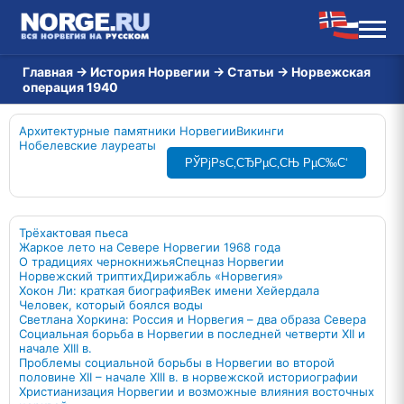
Главная
→
История Норвегии
→
Статьи
→
Норвежская
операция 1940
Архитектурные памятники Норвегии
Викинги
Нобелевские лауреаты
РЎРјРѕС‚СЂРµС‚СЊ РµС‰С‘
Трёхактовая пьеса
Жаркое лето на Севере Норвегии 1968 года
О традициях чернокнижья
Спецназ Норвегии
Норвежский триптих
Дирижабль «Норвегия»
Хокон Ли: краткая биография
Век имени Хейердала
Человек, который боялся воды
Светлана Хоркина: Россия и Норвегия – два образа Севера
Социальная борьба в Норвегии в последней четверти XII и
начале XIII в.
Проблемы социальной борьбы в Норвегии во второй
половине XII – начале XIII в. в норвежской историографии
Христианизация Норвегии и возможные влияния восточных