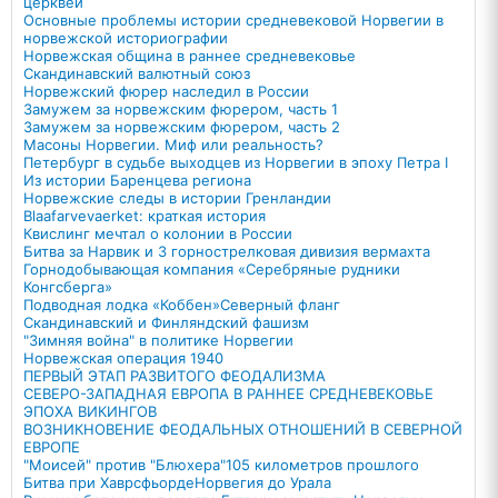
церквей
Основные проблемы истории средневековой Норвегии в
норвежской историографии
Норвежская община в раннее средневековье
Скандинавский валютный союз
Норвежский фюрер наследил в России
Замужем за норвежским фюрером, часть 1
Замужем за норвежским фюрером, часть 2
Масоны Норвегии. Миф или реальность?
Петербург в судьбе выходцев из Норвегии в эпоху Петра I
Из истории Баренцева региона
Норвежские следы в истории Гренландии
Blaafarvevaerket: краткая история
Квислинг мечтал о колонии в России
Битва за Нарвик и 3 горнострелковая дивизия вермахта
Горнодобывающая компания «Серебряные рудники
Конгсберга»
Подводная лодка «Коббен»
Северный фланг
Скандинавский и Финляндский фашизм
"Зимняя война" в политике Норвегии
Норвежская операция 1940
ПЕРВЫЙ ЭТАП РАЗВИТОГО ФЕОДАЛИЗМА
СЕВЕРО-ЗАПАДНАЯ ЕВРОПА В РАННЕЕ СРЕДНЕВЕКОВЬЕ
ЭПОХА ВИКИНГОВ
ВОЗНИКНОВЕНИЕ ФЕОДАЛЬНЫХ ОТНОШЕНИЙ В СЕВЕРНОЙ
ЕВРОПЕ
"Моисей" против "Блюхера"
105 километров прошлого
Битва при Хаврсфьорде
Норвегия до Урала