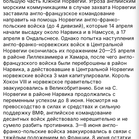
большую часть Южной Норвегии. Угроза английским
морским коммуникациям в случае захвата Норвегии
заставила англо-французское командование
направить на помощь Норвегии англо-франко-
польские войска (до 4 дивизий), которые 14 апреля
начали высадку около Нарвика и в Намсусе, а 17
апреля в Ондальснесе. Однако попытка наступления
англо-франко-норвежских войск в Центральной
Норвегии окончилась их поражением 20—25 апреля
в районе Лиллехаммера и Хамара, после чего англо-
французского войска были переброшены в район
Нарвика, а действовавшие в Центральной Норвегии
норвежские войска 3 мая капитулировали. Король
Хокон VIII и норвежское правительство
эвакуировались в Великобританию. Бои на С.
Норвегии в районе Нарвика продолжались с
переменным успехом до 8 июня. Несмотря на
превосходство в силах и средствах и сильную
поддержку ВМФ, английское командование
десантных войск действовало нерешительно и не
сумело разбить противника. 3—8 июня англо-
франко-польские войска эвакуировались в связи с
тяжёлым положением во Франции. 8 июня остатки