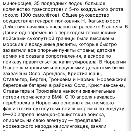
миноносцев, 35 подводных лодок, большое
количество транспортов) и 5-го воздушного флота
(около 1300 самолётов). Общее руководство
осуществлял генерал-полковник Н. Фалькенхорст.
Действия начались внезапно на рассвете 9 апреля. В
Дании одновременно с переходом германскими
войсками сухопутной границы были высажены
морские и воздушные десанты, которые быстро
захватили все опорные пункты страны; датская
армия не оказала сопротивления, а вскоре по
приказу правительства капитулировала. В Норвегии
9 апреля морскими и воздушными десантами были
захвачены Осло, Арендаль, Кристиансанн,
Ставангер, Берген, Тронхейм и Нарвик. Норвежские
береговые батареи в районах Осло, Кристиансанна,
Ставангера и Тронхейма нанесли значительные
потери германского ВМФ. С 10 апреля началась
переброска в Норвегию основных сил немецко-
фашистских сухопутных войск морем и по воздуху.
9—20 апреля немецко-фашистские войска,
опираясь на свою агентуру — предателей
норвежского народа квислинговцев, заняли