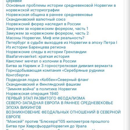
церквей
Основные проблемы истории средневековой Норвегии в
норвежской историографии
Норвежская община в раннее средневековье
Скандинавский валютный союз
Норвежский фюрер наследил в России
Замужем за норвежским фюрером, часть 1
Замужем за норвежским фюрером, часть 2
Масоны Норвегии. Миф или реальность?
Петербург в судьбе выходцев из Норвегии в эпоху Петра I
Из истории Баренцева региона
Норвежские следы в истории Гренландии
Blaafarvevaerket: краткая история
Квислинг мечтал о колонии в России
Битва за Нарвик и 3 горнострелковая дивизия вермахта
Горнодобывающая компания «Серебряные рудники
Конгсберга»
Подводная лодка «Коббен»
Северный фланг
Скандинавский и Финляндский фашизм
"Зимняя война" в политике Норвегии
Норвежская операция 1940
ПЕРВЫЙ ЭТАП РАЗВИТОГО ФЕОДАЛИЗМА
СЕВЕРО-ЗАПАДНАЯ ЕВРОПА В РАННЕЕ СРЕДНЕВЕКОВЬЕ
ЭПОХА ВИКИНГОВ
ВОЗНИКНОВЕНИЕ ФЕОДАЛЬНЫХ ОТНОШЕНИЙ В СЕВЕРНОЙ
ЕВРОПЕ
"Моисей" против "Блюхера"
105 километров прошлого
Битва при Хаврсфьорде
Норвегия до Урала