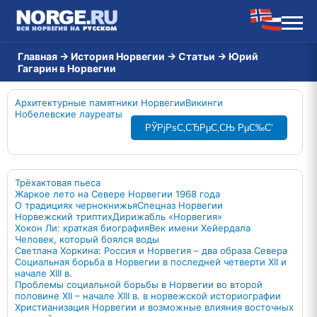
Главная
→
История Норвегии
→
Статьи
→
Юрий
Гагарин в Норвегии
Архитектурные памятники Норвегии
Викинги
Нобелевские лауреаты
РЎРјРѕС‚СЂРµС‚СЊ РµС‰С‘
Трёхактовая пьеса
Жаркое лето на Севере Норвегии 1968 года
О традициях чернокнижья
Спецназ Норвегии
Норвежский триптих
Дирижабль «Норвегия»
Хокон Ли: краткая биография
Век имени Хейердала
Человек, который боялся воды
Светлана Хоркина: Россия и Норвегия – два образа Севера
Социальная борьба в Норвегии в последней четверти XII и
начале XIII в.
Проблемы социальной борьбы в Норвегии во второй
половине XII – начале XIII в. в норвежской историографии
Христианизация Норвегии и возможные влияния восточных