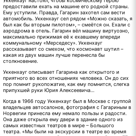
Уккенхауг настоял, чтобы космическому герою
предоставили ехать на машине его родной страны.
Ему уступили. Правда, Гагарин захотел сам вести
автомобиль. Уккенхауг сел рядом «Можно сказать, я
был как бы вторым пилотом», – смеётся он. Ехали с
аэродрома в отель. Гагарин вёл машину виртуозно,
максимально прижимая её к ехавшему впереди
коммунальному «Мерседесу». Уккенхауг
рассказывает со смехом, что космонавт шутил –
какая из двух машин лучше перенесла бы
столкновение.
Уккенхауг описывает Гагарина как открытого и
приятного во всех отношениях человека. Он до сих
пор помнит рукопожатие, как ему помнится, слегка
припухшей руки Юрия Алексеевича…
Когда в 1966 году Уккенхауг был в Москве с группой
владельцев автосалонов, фотография с Гагариным в
Норвегии принесла ему немало пользы и радости.
Она даже открыла ему двери в здание одного из
самых известных театров в мире – Большого
театра. «Мы были на экскурсии в театре во время