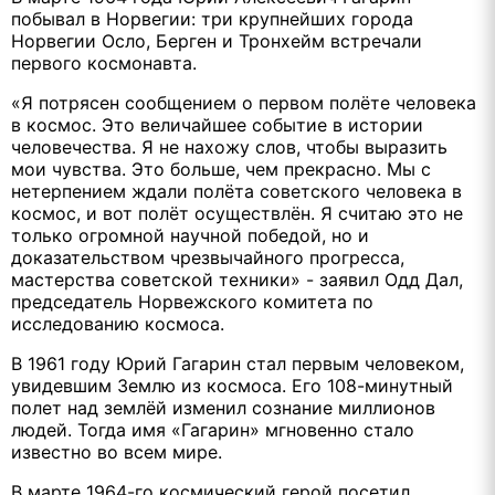
побывал в Норвегии: три крупнейших города
Норвегии Осло, Берген и Тронхейм встречали
первого космонавта.
«Я потрясен сообщением о первом полёте человека
в космос. Это величайшее событие в истории
человечества. Я не нахожу слов, чтобы выразить
мои чувства. Это больше, чем прекрасно. Мы с
нетерпением ждали полёта советского человека в
космос, и вот полёт осуществлён. Я считаю это не
только огромной научной победой, но и
доказательством чрезвычайного прогресса,
мастерства советской техники» - заявил Одд Дал,
председатель Норвежского комитета по
исследованию космоса.
В 1961 году Юрий Гагарин стал первым человеком,
увидевшим Землю из космоса. Его 108-минутный
полет над землёй изменил сознание миллионов
людей. Тогда имя «Гагарин» мгновенно стало
известно во всем мире.
В марте 1964-го космический герой посетил