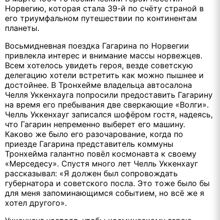
Норвегию, которая стала 39-й по счёту страной в
его триумфальном путешествии по континентам
планеты.
Восьмидневная поездка Гагарина по Норвегии
привлекла интерес и внимание массы норвежцев.
Всем хотелось увидеть героя, везде советскую
делегацию хотели встретить как можно пышнее и
достойнее. В Тронхейме владельца автосалона
Челля Уккенхауга попросили предоставить Гагарину
на время его пребывания две сверкающие «Волги».
Челль Уккенхауг записался шофёром гостя, надеясь,
что Гагарин непременно выберет его машину.
Каково же было его разочарование, когда по
приезде Гагарина представитель коммуны
Тронхейма галантно повёл космонавта к своему
«Мерседесу». Спустя много лет Челль Уккенхауг
рассказывал: «Я должен был сопровождать
губернатора и советского посла. Это тоже было бы
для меня запоминающимся событием, но всё же я
хотел другого».