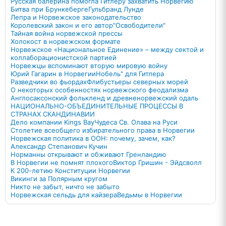
Русская балерина помогла Гитлеру захватить Норвегию
Битва при Брункеберге
Гульбранд Лунде
Лепра и Норвежское законодательство
Королевский закон и его автор
"Освободители"
Тайная война норвежской прессы
Холокост в норвежском формате
Норвежское «Национальное Единение» – между сектой и
коллаборационистской партией
Норвежцы вспоминают вторую мировую войну
Юрий Гагарин в Норвегии
Нобель" для Гитлера
Разведчики во фьордах
Флибустьеры северных морей
О некоторых особенностях норвежского феодализма
Англосаксонский фолькленд и древненорвежский одаль
НАЦИОНАЛЬНО-ОБЪЕДИНИТЕЛЬНЫЕ ПРОЦЕССЫ В
СТРАНАХ СКАНДИНАВИИ
Дело компании Kings Bay
Чудеса Св. Олава на Руси
Столетие всеобщего избирательного права в Норвегии
Норвежская политика в ООН: почему, зачем, как?
Александр Степанович Кучин
Норманны открывают и обживают Гренландию
В Норвегии не помнят плохого
Виктор Гришин - Эйдсволл
К 200-летию Конституции Норвегии
Викинги за Полярным кругом
Никто не забыт, ничто не забыто
Норвежская сельдь для кайзера
Ведьмы в Норвегии