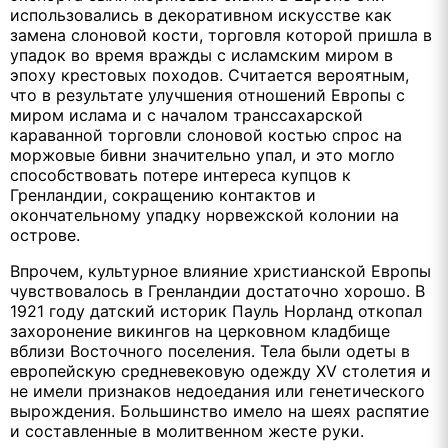
использовались в декоративном искусстве как
замена слоновой кости, торговля которой пришла в
упадок во время вражды с исламским миром в
эпоху крестовых походов. Считается вероятным,
что в результате улучшения отношений Европы с
миром ислама и с началом транссахарской
караванной торговли слоновой костью спрос на
моржовые бивни значительно упал, и это могло
способствовать потере интереса купцов к
Гренландии, сокращению контактов и
окончательному упадку норвежской колонии на
острове.
Впрочем, культурное влияние христианской Европы
чувствовалось в Гренландии достаточно хорошо. В
1921 году датский историк Пауль Норланд откопал
захоронение викингов на церковном кладбище
вблизи Восточного поселения. Тела были одеты в
европейскую средневековую одежду XV столетия и
не имели признаков недоедания или генетического
вырождения. Большинство имело на шеях распятие
и составленные в молитвенном жесте руки.