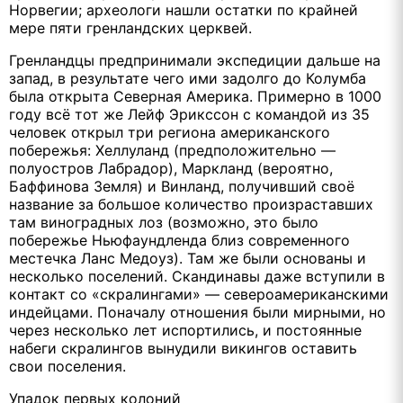
Норвегии; археологи нашли остатки по крайней
мере пяти гренландских церквей.
Гренландцы предпринимали экспедиции дальше на
запад, в результате чего ими задолго до Колумба
была открыта Северная Америка. Примерно в 1000
году всё тот же Лейф Эрикссон с командой из 35
человек открыл три региона американского
побережья: Хеллуланд (предположительно —
полуостров Лабрадор), Маркланд (вероятно,
Баффинова Земля) и Винланд, получивший своё
название за большое количество произраставших
там виноградных лоз (возможно, это было
побережье Ньюфаундленда близ современного
местечка Ланс Медоуз). Там же были основаны и
несколько поселений. Скандинавы даже вступили в
контакт со «скралингами» — североамериканскими
индейцами. Поначалу отношения были мирными, но
через несколько лет испортились, и постоянные
набеги скралингов вынудили викингов оставить
свои поселения.
Упадок первых колоний