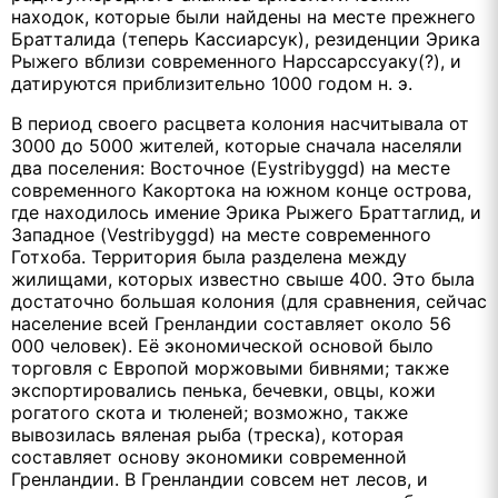
находок, которые были найдены на месте прежнего
Братталида (теперь Кассиарсук), резиденции Эрика
Рыжего вблизи современного Нарссарссуаку(?), и
датируются приблизительно 1000 годом н. э.
В период своего расцвета колония насчитывала от
3000 до 5000 жителей, которые сначала населяли
два поселения: Восточное (Eystribyggd) на месте
современного Какортока на южном конце острова,
где находилось имение Эрика Рыжего Браттаглид, и
Западное (Vestribyggd) на месте современного
Готхоба. Территория была разделена между
жилищами, которых известно свыше 400. Это была
достаточно большая колония (для сравнения, сейчас
население всей Гренландии составляет около 56
000 человек). Её экономической основой было
торговля с Европой моржовыми бивнями; также
экспортировались пенька, бечевки, овцы, кожи
рогатого скота и тюленей; возможно, также
вывозилась вяленая рыба (треска), которая
составляет основу экономики современной
Гренландии. В Гренландии совсем нет лесов, и