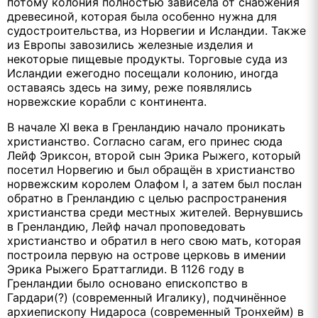
потому колония полностью зависела от снабжения
древесиной, которая была особенно нужна для
судостроительства, из Норвегии и Исландии. Также
из Европы завозились железные изделия и
некоторые пищевые продукты. Торговые суда из
Исландии ежегодно посещали колонию, иногда
оставаясь здесь на зиму, реже появлялись
норвежские корабли с континента.
В начале XI века в Гренландию начало проникать
христианство. Согласно сагам, его принес сюда
Лейф Эриксон, второй сын Эрика Рыжего, который
посетил Норвегию и был обращён в христианство
норвежским королем Олафом I, а затем был послан
обратно в Гренландию с целью распространения
христианства среди местных жителей. Вернувшись
в Гренландию, Лейф начал проповедовать
христианство и обратил в него свою мать, которая
построила первую на острове церковь в имении
Эрика Рыжего Браттаглиди. В 1126 году в
Гренландии было основано епископство в
Гардари(?) (современный Игалику), подчинённое
архиепископу Нидароса (современный Тронхейм) в