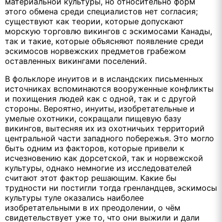
материальной культуры, но относительно форм
этого обмена среди специалистов нет согласия;
существуют как теории, которые допускают
морскую торговлю викингов с эскимосами Канады,
так и такие, которые объясняют появление среди
эскимосов норвежских предметов грабежом
оставленных викингами поселений.
В фольклоре инуитов и в исландских письменных
источниках вспоминаются вооруженные конфликты
и похищения людей как с одной, так и с другой
стороны. Вероятно, инуиты, изобретательные и
умелые охотники, сокращали пищевую базу
викингов, вытесняя их из охотничьих территорий
центральной части западного побережья. Это могло
быть одним из факторов, которые привели к
исчезновению как дорсетской, так и норвежской
культуры, однако немногие из исследователей
считают этот фактор решающим. Какие бы
трудности ни постигли тогда гренландцев, эскимосы
культуры туле оказались наиболее
изобретательными в их преодолении, о чём
свидетельствует уже то, что они выжили и дали