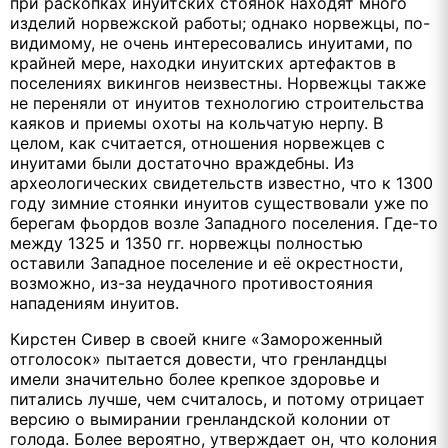
при раскопках инуитских стоянок находят много
изделий норвежской работы; однако норвежцы, по-
видимому, не очень интересовались инуитами, по
крайней мере, находки инуитских артефактов в
поселениях викингов неизвестны. Норвежцы также
не переняли от инуитов технологию строительства
каяков и приемы охоты на кольчатую нерпу. В
целом, как считается, отношения норвежцев с
инуитами были достаточно враждебны. Из
археологических свидетельств известно, что к 1300
году зимние стоянки инуитов существовали уже по
берегам фьордов возле Западного поселения. Где-то
между 1325 и 1350 гг. норвежцы полностью
оставили Западное поселение и её окрестности,
возможно, из-за неудачного противостояния
нападениям инуитов.
Кирстен Сивер в своей книге «Замороженный
отголосок» пытается довести, что гренландцы
имели значительно более крепкое здоровье и
питались лучше, чем считалось, и потому отрицает
версию о вымирании гренландской колонии от
голода. Более вероятно, утверждает он, что колония