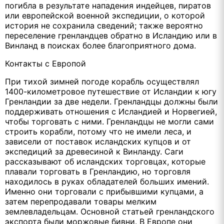
погибла в результате нападения индейцев, пиратов
или европейской военной экспедиции, о которой
история не сохранила сведений; также вероятно
переселение гренландцев обратно в Исландию или в
Винланд в поисках более благоприятного дома.
Контакты с Европой
При тихой зимней погоде корабль осуществлял
1400-километровое путешествие от Исландии к югу
Гренландии за две недели. Гренландцы должны были
поддерживать отношения с Исландией и Норвегией,
чтобы торговать с ними. Гренландцы не могли сами
строить корабли, потому что не имели леса, и
зависели от поставок исландских купцов и от
экспедиций за древесиной к Винланду. Саги
рассказывают об исландских торговцах, которые
плавали торговать в Гренландию, но торговля
находилось в руках обладателей больших имений.
Именно они торговали с прибывшими купцами, а
затем перепродавали товары мелким
землевладельцам. Основной статьей гренландского
экспорта были моржовые бивни. В Европе они