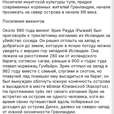
Носители инуитской культуры туле, предки
современных коренных жителей Гренландии, начали
проникать на север острова в начале XIII века.
Поселения викингов
Около 980 года викинг Эрик Рауда (Рыжий) был
приговорён к трехлетнему изгнанию из Исландии за
убийство соседа. Он решил отплыть на запад и
добраться до земли, которую в ясную погоду можно
увидеть с вершин гор западной Исландии. Она
лежала на расстоянии 280 км от исландского
берега; согласно сагам, раньше в 900-х годах туда
плавал норвежец Гунбьёрн. Эрик отплыл на запад в
982 году вместе с семьей, слугами и скотом, но
плавучий лед помешал ему высадиться на берег; он
был вынужден обогнуть южную конечность острова
и высадился в месте вблизи Юлиансхоб (Какорток).
На протяжении трёх лет своего изгнания Эрик не
встретил на острове ни одного человека, хотя во
время своих путешествий вдоль побережья он
доходил до острова Диско, далеко на северо-запад
от южной оконечности Гренландии.