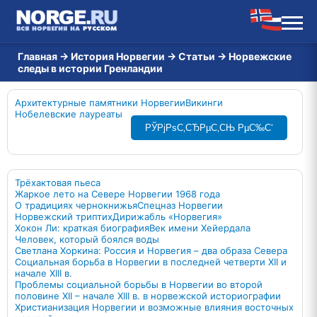
Главная
→
История Норвегии
→
Статьи
→
Норвежские
следы в истории Гренландии
Архитектурные памятники Норвегии
Викинги
Нобелевские лауреаты
РЎРјРѕС‚СЂРµС‚СЊ РµС‰С‘
Трёхактовая пьеса
Жаркое лето на Севере Норвегии 1968 года
О традициях чернокнижья
Спецназ Норвегии
Норвежский триптих
Дирижабль «Норвегия»
Хокон Ли: краткая биография
Век имени Хейердала
Человек, который боялся воды
Светлана Хоркина: Россия и Норвегия – два образа Севера
Социальная борьба в Норвегии в последней четверти XII и
начале XIII в.
Проблемы социальной борьбы в Норвегии во второй
половине XII – начале XIII в. в норвежской историографии
Христианизация Норвегии и возможные влияния восточных