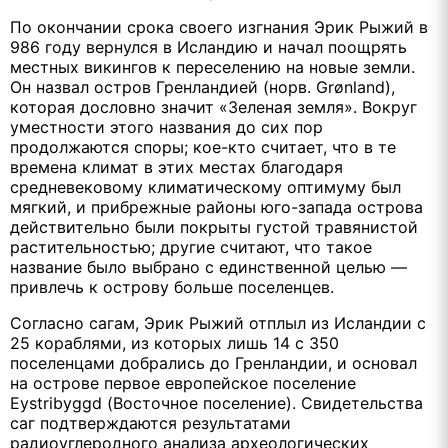
По окончании срока своего изгнания Эрик Рыжий в
986 году вернулся в Исландию и начал поощрять
местных викингов к переселению на новые земли.
Он назвал остров Гренландией (норв. Grønland),
которая дословно значит «Зеленая земля». Вокруг
уместности этого названия до сих пор
продолжаются споры; кое-кто считает, что в те
времена климат в этих местах благодаря
средневековому климатическому оптимуму был
мягкий, и прибрежные районы юго-запада острова
действительно были покрыты густой травянистой
растительностью; другие считают, что такое
название было выбрано с единственной целью —
привлечь к острову больше поселенцев.
Согласно сагам, Эрик Рыжий отплыл из Исландии с
25 кораблями, из которых лишь 14 с 350
поселенцами добрались до Гренландии, и основал
на острове первое европейское поселение
Eystribyggd (Восточное поселение). Свидетельства
саг подтверждаются результатами
радиоуглеродного анализа археологических