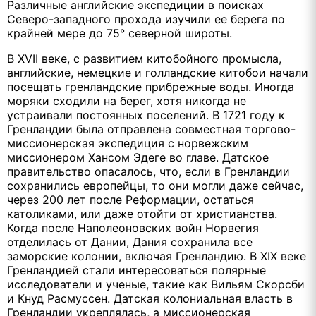
Различные английские экспедиции в поисках
Северо-западного прохода изучили ее берега по
крайней мере до 75° северной широты.
В XVII веке, с развитием китобойного промысла,
английские, немецкие и голландские китобои начали
посещать гренландские прибрежные воды. Иногда
моряки сходили на берег, хотя никогда не
устраивали постоянных поселений. В 1721 году к
Гренландии была отправлена совместная торгово-
миссионерская экспедиция с норвежским
миссионером Хансом Эдеге во главе. Датское
правительство опасалось, что, если в Гренландии
сохранились европейцы, то они могли даже сейчас,
через 200 лет после Реформации, остаться
католиками, или даже отойти от христианства.
Когда после Наполеоновских войн Норвегия
отделилась от Дании, Дания сохранила все
заморские колонии, включая Гренландию. В XIX веке
Гренландией стали интересоваться полярные
исследователи и ученые, такие как Вильям Скорсби
и Кнуд Расмуссен. Датская колониальная власть в
Гренландии укреплялась, а миссионерская