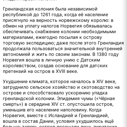
Гренландская колония была независимой
республикой до 1261 года, когда её население
присягнуло на верность норвежскому королю: в
обмен на уплату налогов Норвегия обязывалась
обеспечивать снабжение колонии необходимыми
материалами, ежегодно посылая к острову
торговую экспедицию; даже после этого Гренландия
продолжала пользоваться значительной внутренней
автономией и жить по своим законам. В 1380 году
Норвегия вошла в личную унию с Датским
королевством, создав основание для датских
претензий на остров в XVIII веке.
Ухудшение климата, которое началось в XIV веке,
затруднило сельское хозяйство и скотоводство на
острове и способствовало ускорению упадка
гренландской колонии. Эпидемия чумы («Чёрная
смерть») в середине XIV ст. опустошила остров,
уменьшив его население наполовину. Когда
Норвегия, вместе с Исландией и Гренландией,
вошла в состав Дании, условия ухудшилось ещё
больше: теперь остров посещали лишь пиратские