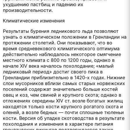
ухудшению пастбищ и падению их
производительности.
Климатические изменения
Результаты бурения ледникового льда позволяют
узнать о климатическом положении в Гренландии на
протяжении столетий. Они показывают, что во
время средневекового климатического оптимума
действительно наблюдалось некоторое смягчение
местного климата с 800 по 1200 годы, однако в
начале XIV века началось похолодание; «малый
ледниковый период» достиг своего пика в
Гренландии приблизительно в 1420-х годах. Нижние
слои мусорников вблизи самых старых норвежских
поселений содержат значительно больше костей
овец и коз, чем свиней и крупного скота; однако в
отложениях середины XIV ст. возле богатых жилищ
находятся только кости крупного рогатого скота и
оленей, а возле бедных — почти сплошные тюленьи
кости. Версия об упадке скотоводства в результате
похолодания и изменения в характере питания
гренландских викингов подтверждается также