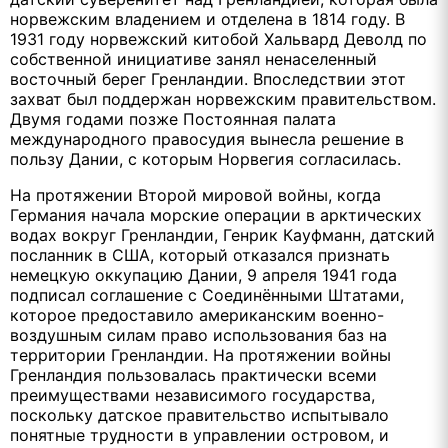
норвежским владением и отделена в 1814 году. В
1931 году норвежский китобой Хальвард Деволд по
собственной инициативе занял ненаселенный
восточный берег Гренландии. Впоследствии этот
захват был поддержан норвежским правительством.
Двумя годами позже Постоянная палата
международного правосудия вынесла решение в
пользу Дании, с которым Норвегия согласилась.
На протяжении Второй мировой войны, когда
Германия начала морские операции в арктических
водах вокруг Гренландии, Генрик Кауфманн, датский
посланник в США, который отказался признать
немецкую оккупацию Дании, 9 апреля 1941 года
подписал соглашение с Соединёнными Штатами,
которое предоставило американским военно-
воздушным силам право использования баз на
территории Гренландии. На протяжении войны
Гренландия пользовалась практически всеми
преимуществами независимого государства,
поскольку датское правительство испытывало
понятные трудности в управлении островом, и