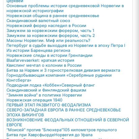
церквей
Основные проблемы истории средневековой Норвегии в
норвежской историографии
Норвежская община в раннее средневековье
Скандинавский валютный союз
Норвежский фюрер наследил в России
Замужем за норвежским фюрером, часть 1
Замужем за норвежским фюрером, часть 2
Масоны Норвегии. Миф или реальность?
Петербург в судьбе выходцев из Норвегии в эпоху Петра I
Из истории Баренцева региона
Норвежские следы в истории Гренландии
Blaafarvevaerket: краткая история
Квислинг мечтал о колонии в России
Битва за Нарвик и 3 горнострелковая дивизия вермахта
Горнодобывающая компания «Серебряные рудники
Конгсберга»
Подводная лодка «Коббен»
Северный фланг
Скандинавский и Финляндский фашизм
"Зимняя война" в политике Норвегии
Норвежская операция 1940
ПЕРВЫЙ ЭТАП РАЗВИТОГО ФЕОДАЛИЗМА
СЕВЕРО-ЗАПАДНАЯ ЕВРОПА В РАННЕЕ СРЕДНЕВЕКОВЬЕ
ЭПОХА ВИКИНГОВ
ВОЗНИКНОВЕНИЕ ФЕОДАЛЬНЫХ ОТНОШЕНИЙ В СЕВЕРНОЙ
ЕВРОПЕ
"Моисей" против "Блюхера"
105 километров прошлого
Битва при Хаврсфьорде
Норвегия до Урала