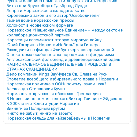
Русская балерина помогла Гитлеру захватить Норвегию
Битва при Брункеберге
Гульбранд Лунде
Лепра и Норвежское законодательство
Королевский закон и его автор
"Освободители"
Тайная война норвежской прессы
Холокост в норвежском формате
Норвежское «Национальное Единение» – между сектой и
коллаборационистской партией
Норвежцы вспоминают вторую мировую войну
Юрий Гагарин в Норвегии
Нобель" для Гитлера
Разведчики во фьордах
Флибустьеры северных морей
О некоторых особенностях норвежского феодализма
Англосаксонский фолькленд и древненорвежский одаль
НАЦИОНАЛЬНО-ОБЪЕДИНИТЕЛЬНЫЕ ПРОЦЕССЫ В
СТРАНАХ СКАНДИНАВИИ
Дело компании Kings Bay
Чудеса Св. Олава на Руси
Столетие всеобщего избирательного права в Норвегии
Норвежская политика в ООН: почему, зачем, как?
Александр Степанович Кучин
Норманны открывают и обживают Гренландию
В Норвегии не помнят плохого
Виктор Гришин - Эйдсволл
К 200-летию Конституции Норвегии
Викинги за Полярным кругом
Никто не забыт, ничто не забыто
Норвежская сельдь для кайзера
Ведьмы в Норвегии