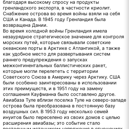
благодаря высокому спросу на продукты
гренландского экспорта, в частности криолит.
Снабжение острова во время войны взяли на себя
США и Канада. В 1945 году Гренландия была
возвращена Дании.
Во время холодной войны Гренландия имела
незаурядное стратегическое значение для контроля
морских путей, которые связывали советские
океанские порты в Арктике с Атлантикой, а также
как удобное место для развертывания систем
раннего предупреждения о запусках
межконтинентальных баллистических ракет,
которые могли перелететь с территории
Советского Союза в Америку через Арктику. США
были особенно заинтересованы в использовании
этих преимуществ, и в 1951 году на замену
соглашения Кауфманна было составлено другое.
Авиабаза Туле вблизи поселка Туле на северо-западе
острова была преобразована в постоянную базу
воздушных сил. В 1953 году несколько семей
инуитов было переселено из своих домов с целью
расширения авиабазы; это событие стало
постоянным источником напряжения в отношениях