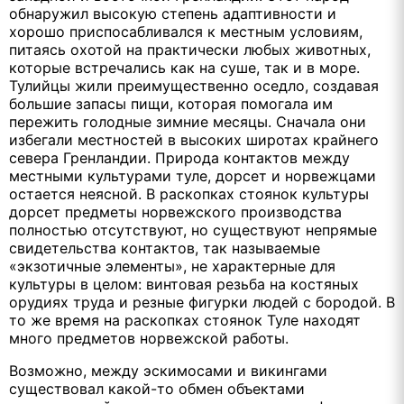
обнаружил высокую степень адаптивности и
хорошо приспосабливался к местным условиям,
питаясь охотой на практически любых животных,
которые встречались как на суше, так и в море.
Тулийцы жили преимущественно оседло, создавая
большие запасы пищи, которая помогала им
пережить голодные зимние месяцы. Сначала они
избегали местностей в высоких широтах крайнего
севера Гренландии. Природа контактов между
местными культурами туле, дорсет и норвежцами
остается неясной. В раскопках стоянок культуры
дорсет предметы норвежского производства
полностью отсутствуют, но существуют непрямые
свидетельства контактов, так называемые
«экзотичные элементы», не характерные для
культуры в целом: винтовая резьба на костяных
орудиях труда и резные фигурки людей с бородой. В
то же время на раскопках стоянок Туле находят
много предметов норвежской работы.
Возможно, между эскимосами и викингами
существовал какой-то обмен объектами