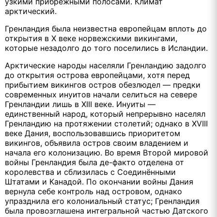
узкими прибрежными полосами. Климат
арктический.
Гренландия была неизвестна европейцам вплоть до
открытия в X веке норвежскими викингами,
которые незадолго до того поселились в Исландии.
Арктические народы населяли Гренландию задолго
до открытия острова европейцами, хотя перед
прибытием викингов остров обезлюдел — предки
современных инуитов начали селиться на севере
Гренландии лишь в XIII веке. Инуиты —
единственный народ, который непрерывно населял
Гренландию на протяжении столетий; однако в XVIII
веке Дания, воспользовавшись приоритетом
викингов, объявила остров своим владением и
начала его колонизацию. Во время Второй мировой
войны Гренландия была де-факто отделена от
королевства и сблизилась с Соединёнными
Штатами и Канадой. По окончании войны Дания
вернула себе контроль над островом, однако
упразднила его колониальный статус; Гренландия
была провозглашена интегральной частью Датского