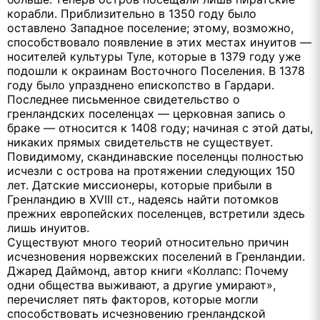
корабли. Приблизительно в 1350 году было
оставлено Западное поселение; этому, возможно,
способствовало появление в этих местах инуитов —
носителей культуры Туле, которые в 1379 году уже
подошли к окраинам Восточного Поселения. В 1378
году было упразднено епископство в Гардари.
Последнее письменное свидетельство о
гренландских поселенцах — церковная запись о
браке — относится к 1408 году; начиная с этой даты,
никаких прямых свидетельств не существует.
Повидимому, скандинавские поселенцы полностью
исчезли с острова на протяжении следующих 150
лет. Датские миссионеры, которые прибыли в
Гренландию в XVIII ст., надеясь найти потомков
прежних европейских поселенцев, встретили здесь
лишь инуитов.
Существуют много теорий относительно причин
исчезновения норвежских поселений в Гренландии.
Джаред Даймонд, автор книги «Коллапс: Почему
одни общества выживают, а другие умирают»,
перечисляет пять факторов, которые могли
способствовать исчезновению гренландской