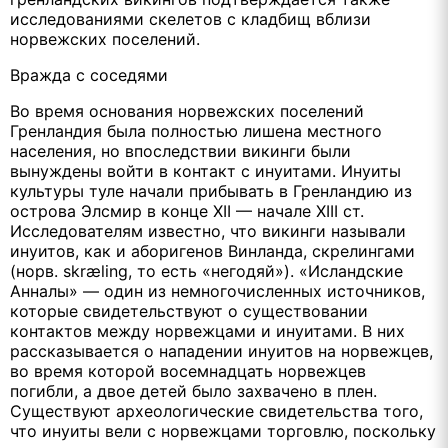
исследованиями скелетов с кладбищ вблизи
норвежских поселений.
Вражда с соседями
Во время основания норвежских поселений
Гренландия была полностью лишена местного
населения, но впоследствии викинги были
вынуждены войти в контакт с инуитами. Инуиты
культуры туле начали прибывать в Гренландию из
острова Элсмир в конце XII — начале XIII ст.
Исследователям известно, что викинги называли
инуитов, как и аборигенов Винланда, скрелингами
(норв. skræling, то есть «негодяй»). «Исландские
Анналы» — один из немногочисленных источников,
которые свидетельствуют о существовании
контактов между норвежцами и инуитами. В них
рассказывается о нападении инуитов на норвежцев,
во время которой восемнадцать норвежцев
погибли, а двое детей было захвачено в плен.
Существуют археологические свидетельства того,
что инуиты вели с норвежцами торговлю, поскольку