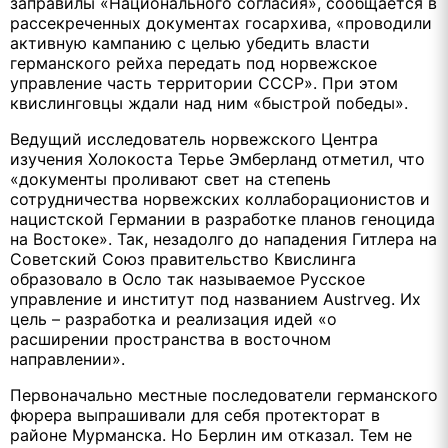
заправилы «Национального согласия», сообщается в
рассекреченных документах госархива, «проводили
активную кампанию с целью убедить власти
германского рейха передать под норвежское
управление часть территории СССР». При этом
квислинговцы ждали над ним «быстрой победы».
Ведущий исследователь норвежского Центра
изучения Холокоста Терье Эмберланд отметил, что
«документы проливают свет на степень
сотрудничества норвежских коллаборационистов и
нацистской Германии в разработке планов геноцида
на Востоке». Так, незадолго до нападения Гитлера на
Советский Союз правительство Квислинга
образовало в Осло так называемое Русское
управление и институт под названием Austrveg. Их
цель – разработка и реализация идей «о
расширении пространства в восточном
направлении».
Первоначально местные последователи германского
фюрера выпрашивали для себя протекторат в
районе Мурманска. Но Берлин им отказал. Тем не