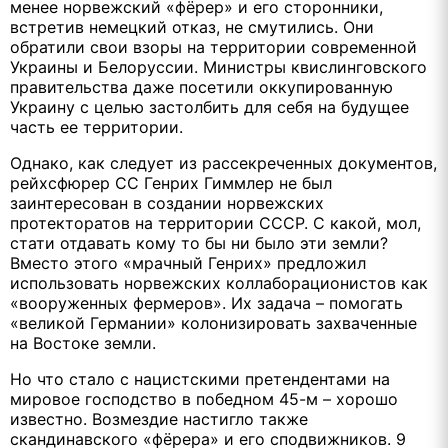
менее норвежский «фёрер» и его сторонники,
встретив немецкий отказ, не смутились. Они
обратили свои взоры на территории современной
Украины и Белоруссии. Министры квислинговского
правительства даже посетили оккупированную
Украину с целью застолбить для себя на будущее
часть ее территории.
Однако, как следует из рассекреченных документов,
рейхсфюрер СС Генрих Гиммлер не был
заинтересован в создании норвежских
протекторатов на территории СССР. С какой, мол,
стати отдавать кому то бы ни было эти земли?
Вместо этого «мрачный Генрих» предложил
использовать норвежских коллаборационистов как
«вооруженных фермеров». Их задача – помогать
«великой Германии» колонизировать захваченные
на Востоке земли.
Но что стало с нацистскими претендентами на
мировое господство в победном 45-м – хорошо
известно. Возмездие настигло также
скандинавского «фёрера» и его сподвижников. 9