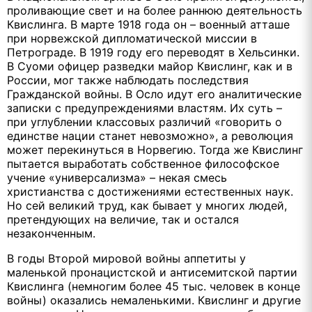
проливающие свет и на более раннюю деятельность
Квислинга. В марте 1918 года он – военный атташе
при норвежской дипломатической миссии в
Петрограде. В 1919 году его переводят в Хельсинки.
В Суоми офицер разведки майор Квислинг, как и в
России, мог также наблюдать последствия
Гражданской войны. В Осло идут его аналитические
записки с предупреждениями властям. Их суть –
при углублении классовых различий «говорить о
единстве нации станет невозможно», а революция
может перекинуться в Норвегию. Тогда же Квислинг
пытается выработать собственное философское
учение «универсализма» – некая смесь
христианства с достижениями естественных наук.
Но сей великий труд, как бывает у многих людей,
претендующих на величие, так и остался
незаконченным.
В годы Второй мировой войны аппетиты у
маленькой пронацистской и антисемитской партии
Квислинга (немногим более 45 тыс. человек в конце
войны) оказались немаленькими. Квислинг и другие