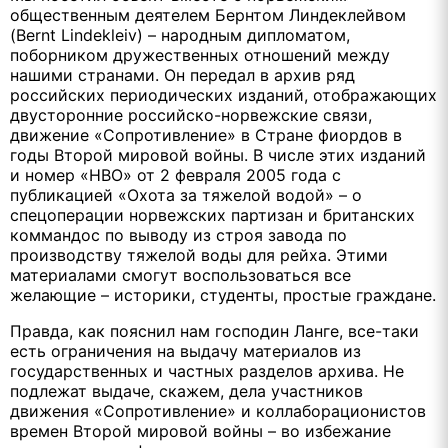
общественным деятелем Бернтом Линдеклейвом
(Bernt Lindekleiv) – народным дипломатом,
поборником дружественных отношений между
нашими странами. Он передал в архив ряд
российских периодических изданий, отображающих
двусторонние российско-норвежские связи,
движение «Сопротивление» в Стране фиордов в
годы Второй мировой войны. В числе этих изданий
и номер «НВО» от 2 февраля 2005 года с
публикацией «Охота за тяжелой водой» – о
спецоперации норвежских партизан и британских
коммандос по выводу из строя завода по
производству тяжелой воды для рейха. Этими
материалами смогут воспользоваться все
желающие – историки, студенты, простые граждане.
Правда, как пояснил нам господин Ланге, все-таки
есть ограничения на выдачу материалов из
государственных и частных разделов архива. Не
подлежат выдаче, скажем, дела участников
движения «Сопротивление» и коллаборационистов
времен Второй мировой войны – во избежание