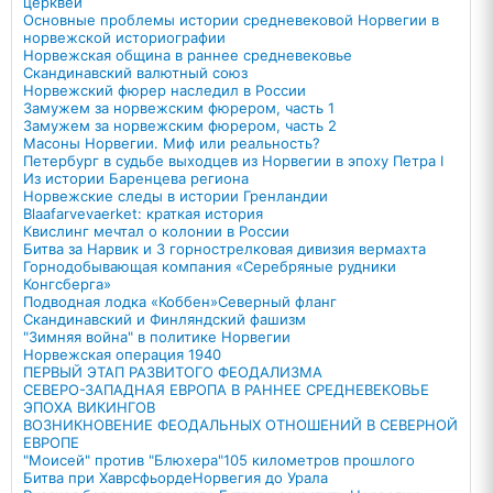
церквей
Основные проблемы истории средневековой Норвегии в
норвежской историографии
Норвежская община в раннее средневековье
Скандинавский валютный союз
Норвежский фюрер наследил в России
Замужем за норвежским фюрером, часть 1
Замужем за норвежским фюрером, часть 2
Масоны Норвегии. Миф или реальность?
Петербург в судьбе выходцев из Норвегии в эпоху Петра I
Из истории Баренцева региона
Норвежские следы в истории Гренландии
Blaafarvevaerket: краткая история
Квислинг мечтал о колонии в России
Битва за Нарвик и 3 горнострелковая дивизия вермахта
Горнодобывающая компания «Серебряные рудники
Конгсберга»
Подводная лодка «Коббен»
Северный фланг
Скандинавский и Финляндский фашизм
"Зимняя война" в политике Норвегии
Норвежская операция 1940
ПЕРВЫЙ ЭТАП РАЗВИТОГО ФЕОДАЛИЗМА
СЕВЕРО-ЗАПАДНАЯ ЕВРОПА В РАННЕЕ СРЕДНЕВЕКОВЬЕ
ЭПОХА ВИКИНГОВ
ВОЗНИКНОВЕНИЕ ФЕОДАЛЬНЫХ ОТНОШЕНИЙ В СЕВЕРНОЙ
ЕВРОПЕ
"Моисей" против "Блюхера"
105 километров прошлого
Битва при Хаврсфьорде
Норвегия до Урала