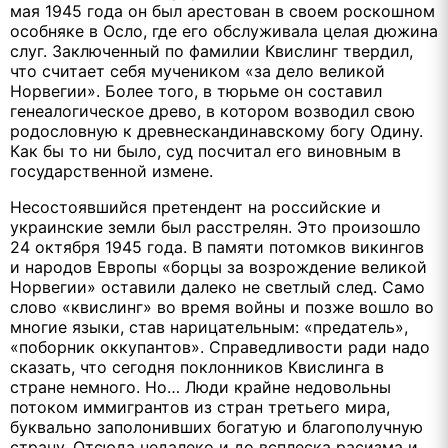
мая 1945 года он был арестован в своем роскошном
особняке в Осло, где его обслуживала целая дюжина
слуг. Заключенный по фамилии Квислинг твердил,
что считает себя мучеником «за дело великой
Норвегии». Более того, в тюрьме он составил
генеалогическое древо, в котором возводил свою
родословную к древнескандинавскому богу Одину.
Как бы то ни было, суд посчитал его виновным в
государственной измене.
Несостоявшийся претендент на российские и
украинские земли был расстрелян. Это произошло
24 октября 1945 года. В памяти потомков викингов
и народов Европы «борцы за возрождение великой
Норвегии» оставили далеко не светлый след. Само
слово «квислинг» во время войны и позже вошло во
многие языки, став нарицательным: «предатель»,
«поборник оккупантов». Справедливости ради надо
сказать, что сегодня поклонников Квислинга в
стране немного. Но… Люди крайне недовольны
потоком иммигрантов из стран третьего мира,
буквально заполонивших богатую и благополучную
страну. Отсюда недалеко и до всплеска расизма и