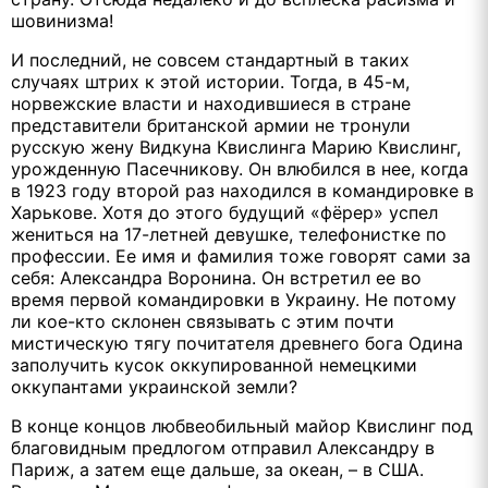
шовинизма!
И последний, не совсем стандартный в таких
случаях штрих к этой истории. Тогда, в 45-м,
норвежские власти и находившиеся в стране
представители британской армии не тронули
русскую жену Видкуна Квислинга Марию Квислинг,
урожденную Пасечникову. Он влюбился в нее, когда
в 1923 году второй раз находился в командировке в
Харькове. Хотя до этого будущий «фёрер» успел
жениться на 17-летней девушке, телефонистке по
профессии. Ее имя и фамилия тоже говорят сами за
себя: Александра Воронина. Он встретил ее во
время первой командировки в Украину. Не потому
ли кое-кто склонен связывать с этим почти
мистическую тягу почитателя древнего бога Одина
заполучить кусок оккупированной немецкими
оккупантами украинской земли?
В конце концов любвеобильный майор Квислинг под
благовидным предлогом отправил Александру в
Париж, а затем еще дальше, за океан, – в США.