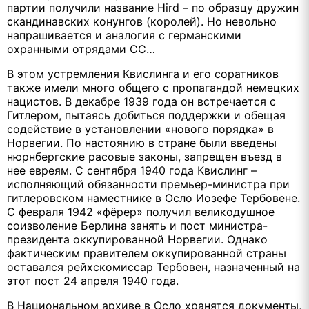
партии получили название Hird – по образцу дружин
скандинавских конунгов (королей). Но невольно
напрашивается и аналогия с германскими
охранными отрядами СС…
В этом устремления Квислинга и его соратников
также имели много общего с пропагандой немецких
нацистов. В декабре 1939 года он встречается с
Гитлером, пытаясь добиться поддержки и обещая
содействие в установлении «нового порядка» в
Норвегии. По настоянию в стране были введены
нюрнбергские расовые законы, запрещен въезд в
нее евреям. С сентября 1940 года Квислинг –
исполняющий обязанности премьер-министра при
гитлеровском наместнике в Осло Иозефе Тербовене.
С февраля 1942 «фёрер» получил великодушное
соизволение Берлина занять и пост министра-
президента оккупированной Норвегии. Однако
фактическим правителем оккупированной страны
оставался рейхскомиссар Тербовен, назначенный на
этот пост 24 апреля 1940 года.
В Национальном архиве в Осло хранятся документы,