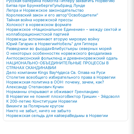
Русская балерина помогла Гитлеру захватить Норвегию
Битва при Брункеберге
Гульбранд Лунде
Лепра и Норвежское законодательство
Королевский закон и его автор
"Освободители"
Тайная война норвежской прессы
Холокост в норвежском формате
Норвежское «Национальное Единение» – между сектой и
коллаборационистской партией
Норвежцы вспоминают вторую мировую войну
Юрий Гагарин в Норвегии
Нобель" для Гитлера
Разведчики во фьордах
Флибустьеры северных морей
О некоторых особенностях норвежского феодализма
Англосаксонский фолькленд и древненорвежский одаль
НАЦИОНАЛЬНО-ОБЪЕДИНИТЕЛЬНЫЕ ПРОЦЕССЫ В
СТРАНАХ СКАНДИНАВИИ
Дело компании Kings Bay
Чудеса Св. Олава на Руси
Столетие всеобщего избирательного права в Норвегии
Норвежская политика в ООН: почему, зачем, как?
Александр Степанович Кучин
Норманны открывают и обживают Гренландию
В Норвегии не помнят плохого
Виктор Гришин - Эйдсволл
К 200-летию Конституции Норвегии
Викинги за Полярным кругом
Никто не забыт, ничто не забыто
Норвежская сельдь для кайзера
Ведьмы в Норвегии