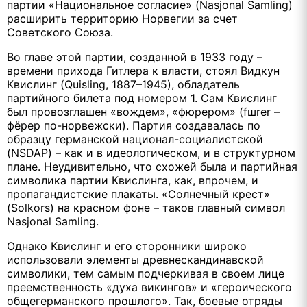
партии «Национальное согласие» (Nasjonal Samling)
расширить территорию Норвегии за счет
Советского Союза.
Во главе этой партии, созданной в 1933 году –
времени прихода Гитлера к власти, стоял Видкун
Квислинг (Quisling, 1887–1945), обладатель
партийного билета под номером 1. Сам Квислинг
был провозглашен «вождем», «фюрером» (fшrer –
фёрер по-норвежски). Партия создавалась по
образцу германской национал-социалистской
(NSDAP) – как и в идеологическом, и в структурном
плане. Неудивительно, что схожей была и партийная
символика партии Квислинга, как, впрочем, и
пропагандистские плакаты. «Солнечный крест»
(Solkors) на красном фоне – таков главный символ
Nasjonal Samling.
Однако Квислинг и его сторонники широко
использовали элементы древнескандинавской
символики, тем самым подчеркивая в своем лице
преемственность «духа викингов» и «героического
общегерманского прошлого». Так, боевые отряды