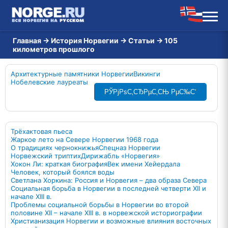
Главная
→
История Норвегии
→
Статьи
→
105
километров прошлого
Архитектурные памятники Норвегии
Викинги
Нобелевские лауреаты
РЎРјРѕС‚СЂРµС‚СЊ РµС‰С‘
Трёхактовая пьеса
Жаркое лето на Севере Норвегии 1968 года
О традициях чернокнижья
Спецназ Норвегии
Норвежский триптих
Дирижабль «Норвегия»
Хокон Ли: краткая биография
Век имени Хейердала
Человек, который боялся воды
Светлана Хоркина: Россия и Норвегия – два образа Севера
Социальная борьба в Норвегии в последней четверти XII и
начале XIII в.
Проблемы социальной борьбы в Норвегии во второй
половине XII – начале XIII в. в норвежской историографии
Христианизация Норвегии и возможные влияния восточных