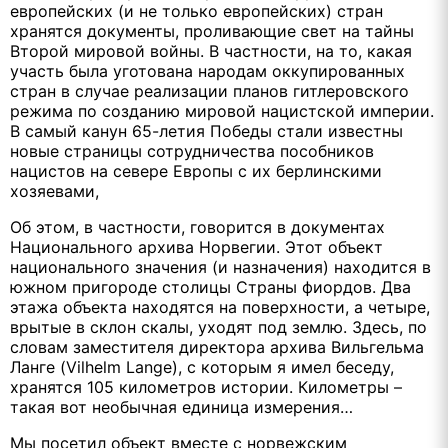
европейских (и не только европейских) стран
хранятся документы, проливающие свет на тайны
Второй мировой войны. В частности, на то, какая
участь была уготована народам оккупированных
стран в случае реализации планов гитлеровского
режима по созданию мировой нацистской империи.
В самый канун 65-летия Победы стали известны
новые страницы сотрудничества пособников
нацистов на севере Европы с их берлинскими
хозяевами,
Об этом, в частности, говорится в документах
Национального архива Норвегии. Этот объект
национального значения (и назначения) находится в
южном пригороде столицы Страны фиордов. Два
этажа объекта находятся на поверхности, а четыре,
врытые в склон скалы, уходят под землю. Здесь, по
словам заместителя директора архива Вильгельма
Ланге (Vilhelm Lange), с которым я имел беседу,
хранятся 105 километров истории. Километры –
такая вот необычная единица измерения…
Мы посетил объект вместе с норвежским