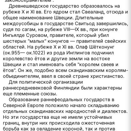
"законоохранителем".
Древнешведское государство образовалось на
рубеже Х и XI вв. Его ядром стал Свеаланд, отсюда и
общее наименование Швеции. Длительные
междоусобицы в государстве Свитьод завершились,
судя по сагам, на рубеже VIII—IX вв., при конунге
Ингьялде Суровом, правителе, который убил
шестерых "малых" конунгов — правителей свейских
областей. На рубеже Х и XI вв. Олаф Шётконунг
(ок.955— ок.1022) из рода Инглингов подчинил
королевство ётов и другие земли на востоке
Швеции и стал именовать себя "королем свеев и
ётов". Он же, подобно всем скандинавским королям-
объединителям, ввел в своей стране христианство.
Для политической организации
раннесредневековой Финляндии были характерны
еще племенные союзы.
Образование раннефеодальных государств в
Северной Европе положило начало складыванию
отдельных скандинавских народностей и диалектов.
Но эти государства еще не имели устойчивых
границ, внутри них происходила ожесточенная
борьба как за овладение короной, так и против