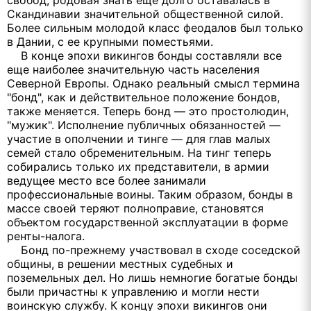
свобод, родовая знать еще долго оставалась в
Скандинавии значительной общественной силой.
Более сильным молодой класс феодалов был только
в Дании, с ее крупными поместьями.
В конце эпохи викингов бонды составляли все
еще наиболее значительную часть населения
Северной Европы. Однако реальный смысл термина
"бонд", как и действительное положение бондов,
также меняется. Теперь бонд — это простолюдин,
"мужик". Исполнение публичных обязанностей —
участие в ополчении и тинге — для глав малых
семей стало обременительным. На тинг теперь
собирались только их представители, в армии
ведущее место все более занимали
профессиональные воины. Таким образом, бонды в
массе своей теряют полноправие, становятся
объектом государственной эксплуатации в форме
ренты-налога.
Бонд по-прежнему участвовал в сходе соседской
общины, в решении местных судебных и
поземельных дел. Но лишь немногие богатые бонды
были причастны к управлению и могли нести
воинскую службу. К концу эпохи викингов они