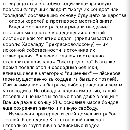
превращаются в особую социально-правовую
прослойку "лучших людей", "могучих бондов" или
"хольдов", составивших основу будущего рыцарства
— опоры королей в противовес местной знати.
Бонды Норвегии рассматривали введение
постоянных налогов в соединении с ленной
системой как "отнятие одаля" (приписывается
королю Харальду Прекрасноволосому) — их
исконной собственности, источника их
полноправия. Владение одалем постепенно
становится признаком "благородства". В это же
время появляются и свободные бедняки,
вливавшиеся в категорию "лишенных" — лёскеров
(преимущественно выходцев из бывших трэлей).
Они нанимались в батраки, либо арендовали землю
у господина. Не обладая недвижимостью, такой
поселянин не имел и полных прав даже в общине.
Все же даже к концу XI в. основная масса бондов
еще сохраняет землю и личную свободу.
Изменения претерпел и слой домашних рабов-
трэлей. К середине XI в. этот слой включал
несколько групп лично зависимых людей.