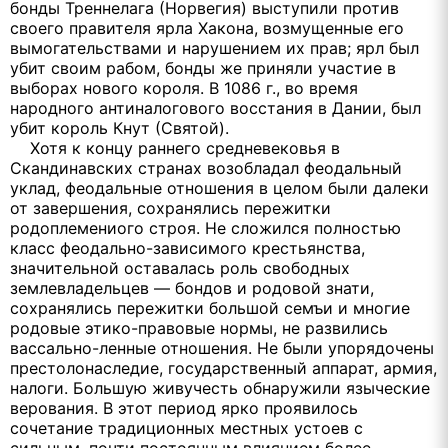
бонды Треннелага (Норвегия) выступили против
своего правителя ярла Хакона, возмущенные его
вымогательствами и нарушением их прав; ярл был
убит своим рабом, бонды же приняли участие в
выборах нового короля. В 1086 г., во время
народного антиналогового восстания в Дании, был
убит король Кнут (Святой).
Хотя к концу раннего средневековья в
Скандинавских странах возобладал феодальный
уклад, феодальные отношения в целом были далеки
от завершения, сохранялись пережитки
родоплемениого строя. Не сложился полностью
класс феодально-зависимого крестьянства,
значительной оставалась роль свободных
землевладельцев — бондов и родовой знати,
сохранялись пережитки большой семъи и многие
родовые этико-правовые нормы, не развились
вассально-ленные отношения. Не были упорядочены
престолонаследие, государственный аппарат, армия,
налоги. Большую живучесть обнаружили языческие
верования. В этот период ярко проявилось
сочетание традиционных местных устоев с