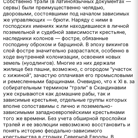
Собственно трэли (в латиноязычных документах —
сервы) были преимущественно челядью,
дворовыми, состоявшими под началом зависимых
же управляющих — брюти. Наряду с ними в
господских имениях жили находившиеся в личной
поземельной и судебной зависимости крестьяне,
наследники колонов — фостре, обязанные
господину оброком и барщиной. В эпоху викингов
слой фостре значительно разрастался, особенно в
ходе внутренней колонизации, освоения новых
земель (нуодлингов). Многие из них держали
жилище без пашни, возможно, с огородом "участок
с хижиной", зачастую оплачивая его промысловыми
и ремесленными барщинами. Очевидно, что к XI в. за
собирательным термином "трэли" в Скандинавии
уже скрываются как домашние рабы, так и
зависимые крестьяне, отдельные группы которых
вполне сопоставимы с лично и поземельно-
зависимыми западноевропейскими крестьянами
того же времени. Без учета обширной прослойки
трэлей и ее эволюции невозможно восстановить и
понять историю феодально-зависимого
крестьянства в странах Северной Европы. В