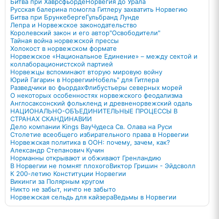
Битва при Хаврсфьорде
Норвегия до Урала
Русская балерина помогла Гитлеру захватить Норвегию
Битва при Брункеберге
Гульбранд Лунде
Лепра и Норвежское законодательство
Королевский закон и его автор
"Освободители"
Тайная война норвежской прессы
Холокост в норвежском формате
Норвежское «Национальное Единение» – между сектой и
коллаборационистской партией
Норвежцы вспоминают вторую мировую войну
Юрий Гагарин в Норвегии
Нобель" для Гитлера
Разведчики во фьордах
Флибустьеры северных морей
О некоторых особенностях норвежского феодализма
Англосаксонский фолькленд и древненорвежский одаль
НАЦИОНАЛЬНО-ОБЪЕДИНИТЕЛЬНЫЕ ПРОЦЕССЫ В
СТРАНАХ СКАНДИНАВИИ
Дело компании Kings Bay
Чудеса Св. Олава на Руси
Столетие всеобщего избирательного права в Норвегии
Норвежская политика в ООН: почему, зачем, как?
Александр Степанович Кучин
Норманны открывают и обживают Гренландию
В Норвегии не помнят плохого
Виктор Гришин - Эйдсволл
К 200-летию Конституции Норвегии
Викинги за Полярным кругом
Никто не забыт, ничто не забыто
Норвежская сельдь для кайзера
Ведьмы в Норвегии