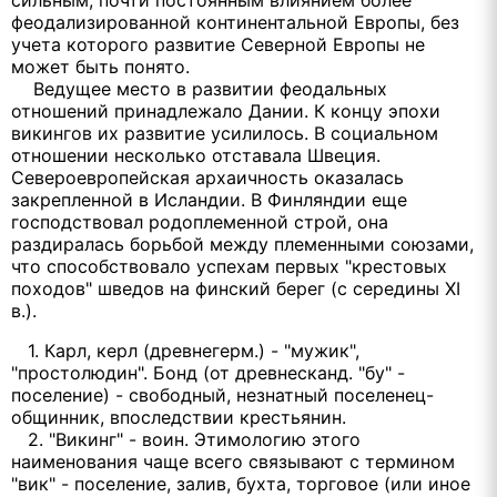
сильным, почти постоянным влиянием более
феодализированной континентальной Европы, без
учета которого развитие Северной Европы не
может быть понято.
Ведущее место в развитии феодальных
отношений принадлежало Дании. К концу эпохи
викингов их развитие усилилось. В социальном
отношении несколько отставала Швеция.
Североевропейская архаичность оказалась
закрепленной в Исландии. В Финляндии еще
господствовал родоплеменной строй, она
раздиралась борьбой между племенными союзами,
что способствовало успехам первых "крестовых
походов" шведов на финский берег (с середины XI
в.).
1. Карл, керл (древнегерм.) - "мужик",
"простолюдин". Бонд (от древнесканд. "бу" -
поселение) - свободный, незнатный поселенец-
общинник, впоследствии крестьянин.
2. "Викинг" - воин. Этимологию этого
наименования чаще всего связывают с термином
"вик" - поселение, залив, бухта, торговое (или иное