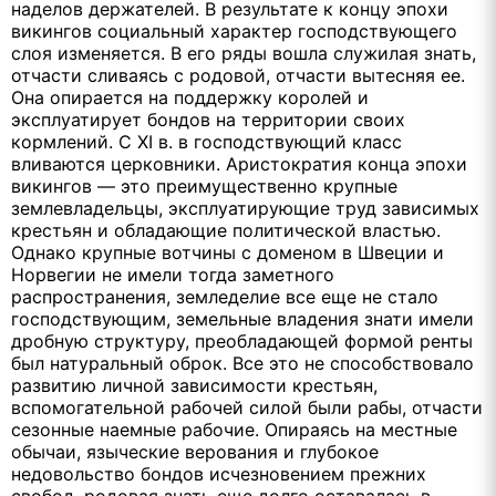
наделов держателей. В результате к концу эпохи
викингов социальный характер господствующего
слоя изменяется. В его ряды вошла служилая знать,
отчасти сливаясь с родовой, отчасти вытесняя ее.
Она опирается на поддержку королей и
эксплуатирует бондов на территории своих
кормлений. С XI в. в господствующий класс
вливаются церковники. Аристократия конца эпохи
викингов — это преимущественно крупные
землевладельцы, эксплуатирующие труд зависимых
крестьян и обладающие политической властью.
Однако крупные вотчины с доменом в Швеции и
Норвегии не имели тогда заметного
распространения, земледелие все еще не стало
господствующим, земельные владения знати имели
дробную структуру, преобладающей формой ренты
был натуральный оброк. Все это не способствовало
развитию личной зависимости крестьян,
вспомогательной рабочей силой были рабы, отчасти
сезонные наемные рабочие. Опираясь на местные
обычаи, языческие верования и глубокое
недовольство бондов исчезновением прежних