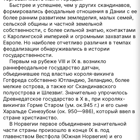
Быстрее и успешнее, чем у других скандинавов,
формировались феодальные отношения в Дании с ее
более ранним развитием земледелия, малых семей,
сельской общины и частной земельной
собственности, с более сильной знатью, контактами
с Каролингской империей и огромными захватами в
Европе. Но наиболее отчетливо различия в темпах
феодализации обнаруживались в истории
государственности.
Первым на рубеже VIII и IX в. возникло
раннефеодальное государство датчан,
объединившее под властью короля-викинга
Готфреда собственно Ютландию, Зеландию, более
мелкие острова, а также юг Скандинавского
полуострова и Шлезвиг. Значительно упрочилось
Древнедатское государство в Х в., при королях-
викингах Горме Старом (ум. ок.945 г.) и его сыне
Харальде Синезубом (ок. 950—986), который ввел в
стране христианство.
В Норвегии первое объединение значительной
части страны произошло в конце IX в. под
главенством Вестфола (Южная Норвегия) и его