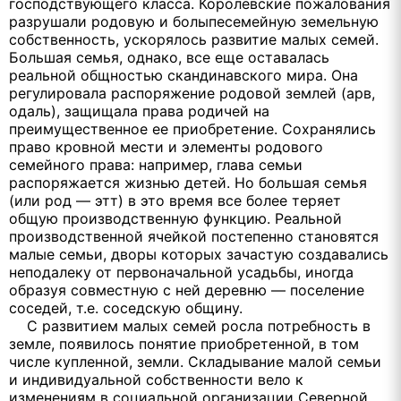
господствующего класса. Королевские пожалования
разрушали родовую и болыпесемейную земельную
собственность, ускорялось развитие малых семей.
Большая семья, однако, все еще оставалась
реальной общностью скандинавского мира. Она
регулировала распоряжение родовой землей (арв,
одаль), защищала права родичей на
преимущественное ее приобретение. Сохранялись
право кровной мести и элементы родового
семейного права: например, глава семьи
распоряжается жизнью детей. Но большая семья
(или род — этт) в это время все более теряет
общую производственную функцию. Реальной
производственной ячейкой постепенно становятся
малые семьи, дворы которых зачастую создавались
неподалеку от первоначальной усадьбы, иногда
образуя совместную с ней деревню — поселение
соседей, т.е. соседскую общину.
С развитием малых семей росла потребность в
земле, появилось понятие приобретенной, в том
числе купленной, земли. Складывание малой семьи
и индивидуальной собственности вело к
изменениям в социальной организации Северной