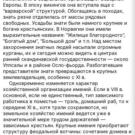
Европы. В эпоху викингов она вступала еще с
"варварской" структурой. Обогащаясь в походах,
знать резче отделилась от массы рядовых
свободных. Усадьбы знати были намного крупнее и
богаче крестьянских. В Норвегии они имели
выразительные названия: "Жилище благородного",
"Богатый дом", "Большой дом" и т.п. Над местом
захоронения знатных людей насыпали огромные
курганы, их и сегодня можно видеть в центрах
ранней скандинавской государственности — около
Уппсалы и в районе Осло-фьорда. Разбогатевшие
представители знати превращаются в крупных
землевладельцев, особенно с XI в.
Одновременно изменяется характер
хозяйственной организации имений. Если в VIII в.
основной, если не единственный, тип зависимого
работника в поместье — трэль, домашний раб, то к
середине XI в., хотя трэли сохраняются, но
земельное хозяйство имений ведется уже в
значительной мере трудом держателей —
зависимых крестьян. Крупные имения приобретают
структуру феодальной вотчины: сочетание домена и