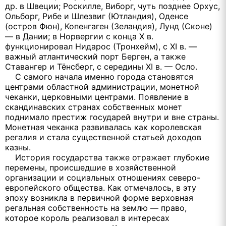
др. в Швеции; Роскилле, Виборг, чуть позднее Орхус,
Ольборг, Рибе и Шлезвиг (Ютландия), Оденсе
(остров Фюн), Копенгаген (Зеландия), Лунд (Сконе)
— в Дании; в Норвергии с конца Х в.
функционировал Нидарос (Тронхейм), с XI в. —
важный атлантический порт Берген, а также
Ставангер и Тёнсберг, с середины XI в. — Осло.
С самого начала именно города становятся
центрами областной администрации, монетной
чеканки, церковными центрами. Появление в
скандинавских странах собственных монет
поднимало престиж государей внутри и вне страны.
Монетная чеканка развивалась как королевская
регалия и стала существенной статьей доходов
казны.
История государства также отражает глубокие
перемены, происшедшие в хозяйственной
организации и социальных отношениях северо-
европейского общества. Как отмечалось, в эту
эпоху возникла в первичной форме верховная
регальная собственность на землю — право,
которое король реализовал в интересах