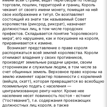
имени всей страны, ведет переговоры по поводу
торговли, пошлин, территорий и границ. Король
чеканит от своего имени монету, помещая на ней
свое изображение и титул. Он возглавляет
состоящий из знати так называемый Совет
королевства (риксрод, риксрат), назначает
должностных лиц, в том числе городских
префектов. Складывается понятие "королевского
мира", его нарушение, как и покушение на короля,
приравнивается к измене.
Возникает представление о праве короля
распоряжаться всей землей королевства. Короли
отнимают владения у своих противников,
производят земельные раздачи церкви, своим
сторонникам и служилым людям, в том числе за
счет общинных земель. Верховное право короны на
землю изменяет характер повинности с кормлений
(вейцла, скатт), которая превращается во всеобщую
поземельную подать с населения —
централизованную ренту-налог. Кроме нее
население несет повинность постоя - естнинг
("гостевание"), т.е. содержания проезжающих
должностных лиц короля, а также