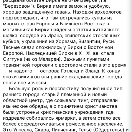
расцвела богатая Бирка на о-ве Бьёркё (т.е.
"Березовом"). Бирка имела замок и удобную,
хорошо защищенную гавань. Находки археологов
подтверждают, что там встречались купцы из
многих стран Европы и Ближнего Востока: в
могильниках Бирки найдены остатки китайского
шелка, сосудов из Ирана, египетских стеклянных
кубков, украшения из Хорезма, Византии, Руси.
Тесные связи сложились у Бирки с Восточной
Европой. Наследницей Бирки в X—XII вв. стала
Сигтуна (на оз.Меларен). Важными пунктами
транзитной торговли с востоком стали в это время
— и надолго — острова Готланд и Эланд. К концу
эпохи викингов эти ранние скандинавские города
почти все исчезли.
Большую роль и перспективу получил иной тип
раннего города: старый племенной и новый
областной центр, где созывали тинг, отправляли
языческие обряды, а с принятием христианства
были устроены христианские учреждения, где
издревле собирались ярмарки, а затем стало все
более сосредоточиваться ремесленное население.
Это Уппсала, Скара, Линчёпинг, Тельё (Сёдертелье) и