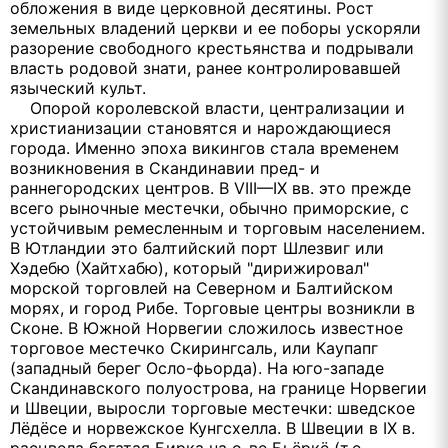
обложения в виде церковной десятины. Рост
земельных владений церкви и ее поборы ускоряли
разорение свободного крестьянства и подрывали
власть родовой знати, ранее контролировавшей
языческий культ.
Опорой королевской власти, централизации и
христианизации становятся и нарождающиеся
города. Именно эпоха викингов стала временем
возникновения в Скандинавии пред- и
раннегородских центров. В VIII—IX вв. это прежде
всего рыночные местечки, обычно приморские, с
устойчивым ремесленным и торговым населением.
В Ютландии это балтийский порт Шлезвиг или
Хэдебю (Хайтхабю), который "дирижировал"
морской торговлей на Северном и Балтийском
морях, и город Рибе. Торговые центры возникли в
Сконе. В Южной Норвегии сложилось известное
торговое местечко Скирингсаль, или Каупапг
(западный берег Осло-фьорда). На юго-западе
Скандинавского полуострова, на границе Норвегии
и Швеции, выросли торговые местечки: шведское
Лёдёсе и норвежское Кунгсхелла. В Швеции в IX в.