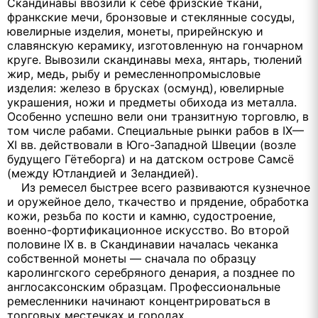
Скандинавы ввозили к себе фризские ткани,
франкские мечи, бронзовые и стеклянные сосуды,
ювелирные изделия, монеты, прирейнскую и
славянскую керамику, изготовленную на гончарном
круге. Вывозили скандинавы меха, янтарь, тюлений
жир, медь, рыбу и ремесленнопромысловые
изделия: железо в брусках (осмунд), ювелирные
украшения, ножи и предметы обихода из металла.
Особенно успешно вели они транзитную торговлю, в
том числе рабами. Специальные рынки рабов в IX—
XI вв. действовали в Юго-Западной Швеции (возле
будущего Гётеборга) и на датском острове Самсё
(между Ютландией и Зеландией).
Из ремесел быстрее всего развиваются кузнечное
и оружейное дело, ткачество и прядение, обработка
кожи, резьба по кости и камню, судостроение,
военно-фортификационное искусство. Во второй
половине IX в. в Скандинавии началась чеканка
собственной монеты — сначала по образцу
каролингского серебряного денария, а позднее по
англосаксонским образцам. Профессиональные
ремесленники начинают концентрироваться в
торговых местечках и городах.