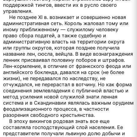
поддержкой тингов, ввести их в русло своего
управления.
Не позднее XI в. возникает и совершенно новая
административная сеть. Король жаловал тому или
иному приближенному — служилому человеку
право сбора податей, а также судебную и
административную власть на территории округа
или группы округов, которая позднее получила
название лен, сюсла, вейцла. В виде вознаграждения
ленник присваивал половину поборов и штрафов.
Лен-кормление, в отличие от франкского феода или
английского бокленда, давался на срок (не более
жизни), не передавался по наследству, не
отчуждался, не перерастал в вотчину. Но как форма
соединения землевладения с публичной властью и
метод усиления новой служилой знати ленная
система и в Скандинавии являлась важным орудием
феодализационного процесса, в частности
разорения свободного крестьянства.
В эпоху викингов родовая знать все еще
составляла господствующий слой населения. Ее
представители получали львиную долю добычи и