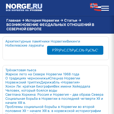
Главная
→
История Норвегии
→
Статьи
→
ВОЗНИКНОВЕНИЕ ФЕОДАЛЬНЫХ ОТНОШЕНИЙ В
СЕВЕРНОЙ ЕВРОПЕ
Архитектурные памятники Норвегии
Викинги
Нобелевские лауреаты
РЎРјРѕС‚СЂРµС‚СЊ РµС‰С‘
Трёхактовая пьеса
Жаркое лето на Севере Норвегии 1968 года
О традициях чернокнижья
Спецназ Норвегии
Норвежский триптих
Дирижабль «Норвегия»
Хокон Ли: краткая биография
Век имени Хейердала
Человек, который боялся воды
Светлана Хоркина: Россия и Норвегия – два образа Севера
Социальная борьба в Норвегии в последней четверти XII и
начале XIII в.
Проблемы социальной борьбы в Норвегии во второй
половине XII – начале XIII в. в норвежской историографии