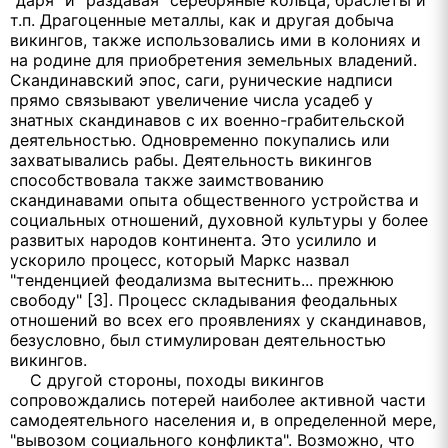
"даря" и "раздавая" серебряные кольца, браслеты и
т.п. Драгоценные металлы, как и другая добыча
викингов, также использовались ими в колониях и
на родине для приобретения земельных владений.
Скандинавский эпос, саги, рунические надписи
прямо связывают увеличение числа усадеб у
знатных скандинавов с их военно-грабительской
деятельностью. Одновременно покупались или
захватывались рабы. Деятельность викингов
способствовала также заимствованию
скандинавами опыта общественного устройства и
социальных отношений, духовной культуры у более
развитых народов континента. Это усилило и
ускорило процесс, который Маркс назвал
"тенденцией феодализма вытеснить... прежнюю
свободу" [3]. Процесс складывания феодальных
отношений во всех его проявлениях у скандинавов,
безусловно, был стимулирован деятельностью
викингов.
С другой стороны, походы викингов
сопровождались потерей наиболее активной части
самодеятельного населения и, в определенной мере,
"вывозом социального конфликта". Возможно, что