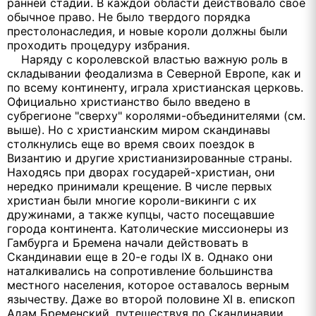
ранней стадии. В каждой области действовало свое
обычное право. Не было твердого порядка
престолонаследия, и новые короли должны были
проходить процедуру избрания.
Наряду с королевской властью важную роль в
складывании феодализма в Северной Европе, как и
по всему континенту, играла христианская церковь.
Официально христианство было введено в
субрегионе "сверху" королями-объединителями (см.
выше). Но с христианским миром скандинавы
столкнулись еще во время своих поездок в
Византию и другие христианизированные страны.
Находясь при дворах государей-христиан, они
нередко принимали крещение. В числе первых
христиан были многие короли-викинги с их
дружинами, а также купцы, часто посещавшие
города континента. Католические миссионеры из
Гамбурга и Бремена начали действовать в
Скандинавии еще в 20-е годы IX в. Однако они
наталкивались на сопротивление большинства
местного населения, которое оставалось верным
язычеству. Даже во второй половине XI в. епископ
Адам Бременский, путешествуя по Скандинавии,