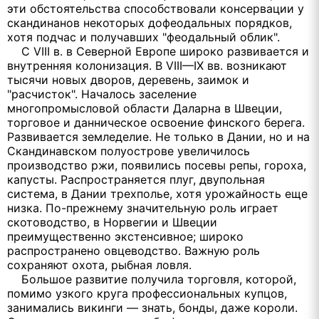
эти обстоятельства способствовали консервации у
скандинанов некоторых дофеодальных порядков,
хотя подчас и получавших "феодальный облик".
С VIII в. в Северной Европе широко развивается и
внутренняя колонизация. В VIII—IX вв. возникают
тысячи новых дворов, деревень, заимок и
"расчисток". Началось заселение
многопромысловой области Даларна в Швеции,
торговое и данническое освоение финского берега.
Развивается земледелие. Не только в Дании, но и на
Скандинавском полуострове увеличилось
производство ржи, появились посевы репы, гороха,
капусты. Распространяется плуг, двупольная
система, в Дании трехполье, хотя урожайность еще
низка. По-прежнему значительную роль играет
скотоводство, в Норвегии и Швеции
преимущественно экстенсивное; широко
распространено овцеводство. Важную роль
сохраняют охота, рыбная ловля.
Большое развитие получила торговля, которой,
помимо узкого круга профессиональных купцов,
занимались викинги — знать, бонды, даже короли.