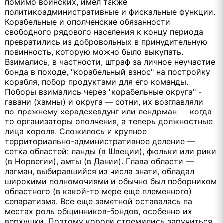
помимо воинских, имел также
политикоадминистративные и фискальные функции.
Корабельные и ополченские обязанности
свободного рядового населения к концу периода
превратились из добровольных в принудительную
повинность, которую можно было выкупать.
Взимались, в частности, штраф за личное неучастие
бонда в походе, "корабельный взнос" на постройку
корабля, побор продуктами для его команды.
Поборы взимались через "корабельные округа" -
гавани (хамны) и округа — сотни, их возглавляли
по-прежнему херадсхевдунг или лендрман — когда-
то организаторы ополчения, а теперь должностные
лица короля. Сложилось и крупное
территориально-административное деление —
сетка областей: ланды (в Швеции), фюльки или рики
(в Норвегии), амты (в Дании). Глава области —
лагман, выбиравшийся из числа знати, обладал
широкими полномочиями и обычно был поборником
областного (в какой-то мере еще племенного)
сепаратизма. Все еще заметной оставалась па
местах роль общинников-бондов, особенно их
верхушки. Поэтому короли стремились заручиться