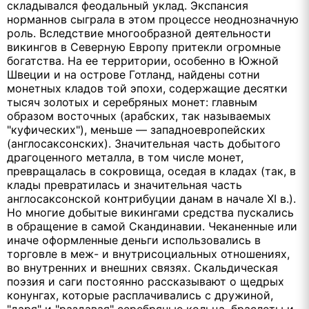
складывался феодальный уклад. Экспансия
норманнов сыграла в этом процессе неоднозначную
роль. Вследствие многообразной деятельности
викингов в Северную Европу притекли огромные
богатства. На ее территории, особенно в Южной
Швеции и на острове Готланд, найдены сотни
монетных кладов той эпохи, содержащие десятки
тысяч золотых и серебряных монет: главным
образом восточных (арабских, так называемых
"куфических"), меньше — западноевропейских
(англосаксонских). Значительная часть добытого
драгоценного металла, в том числе монет,
превращалась в сокровища, оседая в кладах (так, в
клады превратилась и значительная часть
англосаксонской контрибуции данам в начале XI в.).
Но многие добытые викингами средства пускались
в обращение в самой Скандинавии. Чеканенные или
иначе оформленные деньги использовались в
торговле в меж- и внутрисоциальных отношениях,
во внутренних и внешних связях. Скальдическая
поэзия и саги постоянно рассказывают о щедрых
конунгах, которые расплачивались с дружиной,