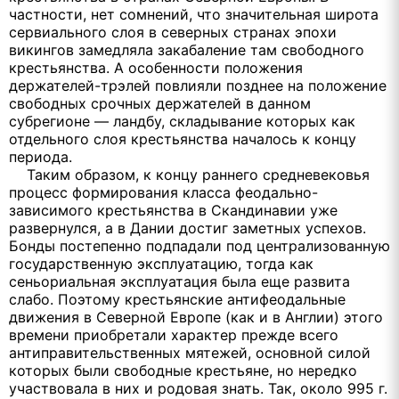
частности, нет сомнений, что значительная широта
сервиального слоя в северных странах эпохи
викингов замедляла закабаление там свободного
крестьянства. А особенности положения
держателей-трэлей повлияли позднее на положение
свободных срочных держателей в данном
субрегионе — ландбу, складывание которых как
отдельного слоя крестьянства началось к концу
периода.
Таким образом, к концу раннего средневековья
процесс формирования класса феодально-
зависимого крестьянства в Скандинавии уже
развернулся, а в Дании достиг заметных успехов.
Бонды постепенно подпадали под централизованную
государственную эксплуатацию, тогда как
сеньориальная эксплуатация была еще развита
слабо. Поэтому крестьянские антифеодальные
движения в Северной Европе (как и в Англии) этого
времени приобретали характер прежде всего
антиправительственных мятежей, основной силой
которых были свободные крестьяне, но нередко
участвовала в них и родовая знать. Так, около 995 г.