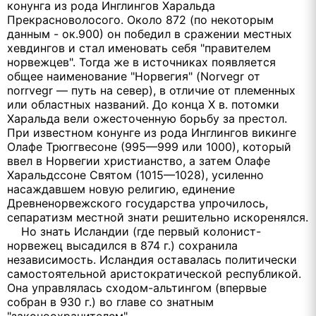
конунга из рода Инглингов Харальда
Прекрасноволосого. Около 872 (по некоторым
данным - ок.900) он победил в сражении местных
хевдингов и стал именовать себя "правителем
норвежцев". Тогда же в источниках появляется
общее наименование "Норвегия" (Norvegr от
norrvegr — путь на север), в отличие от племенных
или областных названий. До конца Х в. потомки
Харальда вели ожесточенную борьбу за престол.
При известном конунге из рода Инглингов викинге
Олафе Трюггвесоне (995—999 или 1000), который
ввел в Норвегии христианство, а затем Олафе
Харальдссоне Святом (1015—1028), усиленно
насаждавшем новую религию, единение
Древненорвежского государства упрочилось,
сепаратизм местной знати решительно искоренялся.
Но знать Исландии (где первый колонист-
норвежец высадился в 874 г.) сохранила
независимость. Исландия оставалась политически
самостоятельной аристократической республикой.
Она управлялась сходом-альтингом (впервые
собран в 930 г.) во главе со знатным