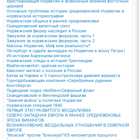
Христианизация Норвегии и возможные влияния восточных
церквей
Основные проблемы истории средневековой Норвегии в
норвежской историографии
Норвежская община в раннее средневековье
Скандинавский валютный союз
Норвежский фюрер наследил в России
Замужем за норвежским фюрером, часть 1
Замужем за норвежским фюрером, часть 2
Масоны Норвегии. Миф или реальность?
Петербург в судьбе выходцев из Норвегии в эпоху Петра I
Из истории Баренцева региона
Норвежские следы в истории Гренландии
Blaafarvevaerket: краткая история
Квислинг мечтал о колонии в России
Битва за Нарвик и 3 горнострелковая дивизия вермахта
Горнодобывающая компания «Серебряные рудники
Конгсберга»
Подводная лодка «Коббен»
Северный фланг
Скандинавский и Финляндский фашизм
"Зимняя война" в политике Норвегии
Норвежская операция 1940
ПЕРВЫЙ ЭТАП РАЗВИТОГО ФЕОДАЛИЗМА
СЕВЕРО-ЗАПАДНАЯ ЕВРОПА В РАННЕЕ СРЕДНЕВЕКОВЬЕ
ЭПОХА ВИКИНГОВ
ВОЗНИКНОВЕНИЕ ФЕОДАЛЬНЫХ ОТНОШЕНИЙ В СЕВЕРНОЙ
ЕВРОПЕ
"Моисей" против "Блюхера"
105 километров прошлого