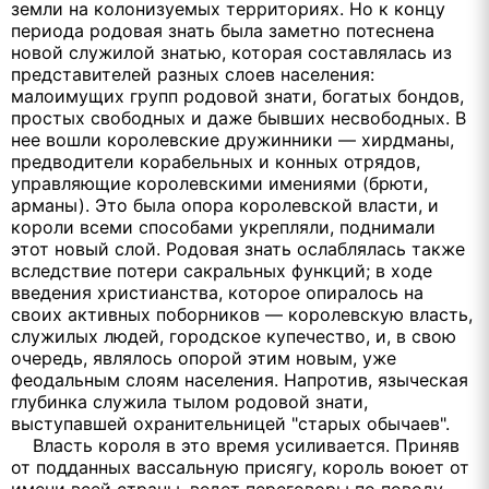
земли на колонизуемых территориях. Но к концу
периода родовая знать была заметно потеснена
новой служилой знатью, которая составлялась из
представителей разных слоев населения:
малоимущих групп родовой знати, богатых бондов,
простых свободных и даже бывших несвободных. В
нее вошли королевские дружинники — хирдманы,
предводители корабельных и конных отрядов,
управляющие королевскими имениями (брюти,
арманы). Это была опора королевской власти, и
короли всеми способами укрепляли, поднимали
этот новый слой. Родовая знать ослаблялась также
вследствие потери сакральных функций; в ходе
введения христианства, которое опиралось на
своих активных поборников — королевскую власть,
служилых людей, городское купечество, и, в свою
очередь, являлось опорой этим новым, уже
феодальным слоям населения. Напротив, языческая
глубинка служила тылом родовой знати,
выступавшей охранительницей "старых обычаев".
Власть короля в это время усиливается. Приняв
от подданных вассальную присягу, король воюет от