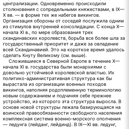
централизации. Одновременно происходили
столкновения с сопредельными княжествами, в IX—
Х вв. — в форме тех же набегов викингов.
Организация обороны от соседей послужила одним
из стимулов внутренней консолидации. С конца Х—
начала XI в., по мере образования трех
скандинавских королевств, борьба все более шла за
государственный приоритет и даже за овладение
всей Скандинавией. Это на короткое время удалось
сделать Кнуту Великому (см. выше).
Сложившиеся в Северной Европе в течение X—
начала XI в. государства были монархиями с
довольно устойчивой королевской властью. Их
политико-административная структура как бы
вырастала из организации военных походов
викингов, наполняя родоплеменную терминологию
новым содержанием и подчиняя себе прежнее
устройство, из которого эта структура выросла. В
основе новой структуры лежала базирующаяся на
воинской правообязанности свободного населения
комплексная система военно-морского ополчения
— ледунга (лейданг, лейдинд). В IX—XI вв. ледунг,