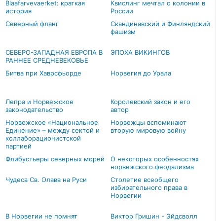
Blaafarvevaerket: краткая
Квислинг мечтал о колонии в
история
России
Северный фланг
Скандинавский и Финляндский
фашизм
СЕВЕРО-ЗАПАДНАЯ ЕВРОПА В
ЭПОХА ВИКИНГОВ
РАННЕЕ СРЕДНЕВЕКОВЬЕ
Битва при Хаврсфьорде
Норвегия до Урала
Лепра и Норвежское
Королевский закон и его
законодательство
автор
Норвежское «Национальное
Норвежцы вспоминают
Единение» – между сектой и
вторую мировую войну
коллаборационистской
партией
Флибустьеры северных морей
О некоторых особенностях
норвежского феодализма
Чудеса Св. Олава на Руси
Столетие всеобщего
избирательного права в
Норвегии
В Норвегии не помнят
Виктор Гришин - Эйдсволл