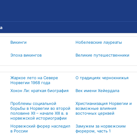
ла
Викинги
Нобелевские лауреаты
Эпоха викингов
Великие путешественники
Жаркое лето на Севере
О традициях чернокнижья
Норвегии 1968 года
Хокон Ли: краткая биография
Век имени Хейердала
Проблемы социальной
Христианизация Норвегии и
борьбы в Норвегии во второй
возможные влияния
половине XII – начале XIII в. в
восточных церквей
норвежской историографии
Норвежский фюрер наследил
Замужем за норвежским
в России
фюрером, часть 1