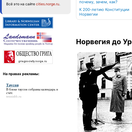
почему, зачем, как?
Всё это на сайте
cities.norge.ru
.
К 200-летию Конституции
Норвегии
Норвегия до У
На правах рекламы:
Таусон
В блоке
таусон
собраны календарь и
счёт.
tennisbb.ru