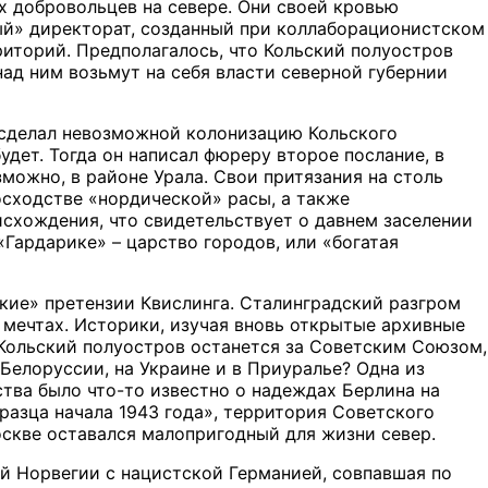
х добровольцев на севере. Они своей кровью
ый» директорат, созданный при коллаборационистском
риторий. Предполагалось, что Кольский полуостров
ад ним возьмут на себя власти северной губернии
ы сделал невозможной колонизацию Кольского
будет. Тогда он написал фюреру второе послание, в
можно, в районе Урала. Свои притязания на столь
сходстве «нордической» расы, а также
схождения, что свидетельствует о давнем заселении
Гардарике» – царство городов, или «богатая
кие» претензии Квислинга. Сталинградский разгром
 мечтах. Историки, изучая вновь открытые архивные
 Кольский полуостров останется за Советским Союзом,
 Белоруссии, на Украине и в Приуралье? Одна из
ства было что-то известно о надеждах Берлина на
разца начала 1943 года», территория Советского
оскве оставался малопригодный для жизни север.
й Норвегии с нацистской Германией, совпавшая по