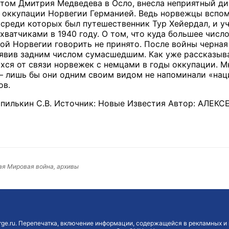
зитом Дмитрия Медведева в Осло, внесла неприятный д
 оккупации Норвегии Германией. Ведь норвежцы вспом
 среди которых был путешественник Тур Хейердал, и у
хватчиками в 1940 году. О том, что куда большее числ
ой Норвегии говорить не принято. После войны черная
ъявив задним числом сумасшедшим. Как уже рассказы
хся от связи норвежек с немцами в годы оккупации. М
 – лишь бы они одним своим видом не напоминали «нац
ов.
пилькин С.В. Источник: Новые Известия Автор: АЛЕ
ая Мировая война, архивы
ge.ru. Перепечатка, включение информации, содержащейся в рекламных и 