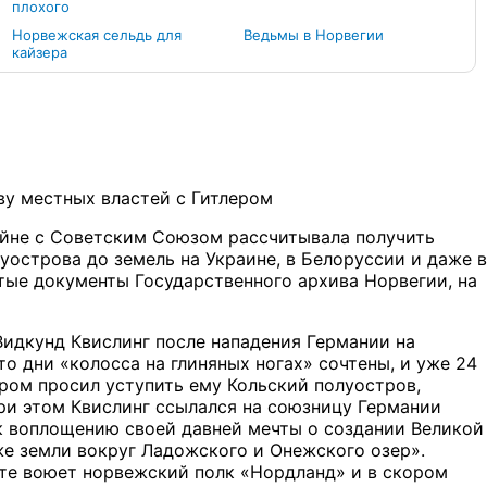
плохого
Норвежская сельдь для
Ведьмы в Норвегии
кайзера
ву местных властей с Гитлером
ойне с Советским Союзом рассчитывала получить
луострова до земель на Украине, в Белоруссии и даже в
тые документы Государственного архива Норвегии, на
идкунд Квислинг после нападения Германии на
то дни «колосса на глиняных ногах» сочтены, и уже 24
ором просил уступить ему Кольский полуостров,
и этом Квислинг ссылался на союзницу Германии
 к воплощению своей давней мечты о создании Великой
е земли вокруг Ладожского и Онежского озер».
нте воюет норвежский полк «Нордланд» и в скором