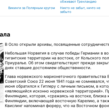
обживают Гренландию
Викинги за Полярным кругом
Никто не забыт, ничто не
забыто
рала
В Осло открыли архивы, посвященные сотрудничест
Небольшая Норвегия в случае победы Германии в в
гигантские территории на востоке, от Кольского по
Приуралье. Об этом свидетельствуют прежде закры
днях ставшие достоянием общественности.
Глава норвежского марионеточного правительства В
Советский Союз 22 июня 1941 года не сомневался, ч
июня обратился к Гитлеру с личным письмом, в кот
«являющийся исконно норвежской территорией». Пр
Финляндию, которая, «сражаясь на востоке, близка
Финляндии, включающей восточную Карелию, а такж
Квислинг напоминал фюреру, что на Восточном фро