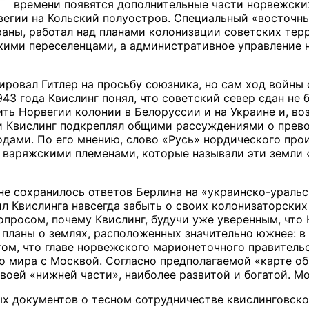
времени появятся дополнительные части норвежски
егии на Кольский полуостров. Специальный «восточн
раны, работал над планами колонизации советских тер
кими переселенцами, а административное управление н
гировал Гитлер на просьбу союзника, но сам ход войн
943 года Квислинг понял, что советский север сдан не 
ть Норвегии колонии в Белоруссии и на Украине и, воз
 Квислинг подкреплял общими рассуждениями о прево
дами. По его мнению, слово «Русь» нордического прои
 варяжскими племенами, которые называли эти земли «
не сохранилось ответов Берлина на «украинско-уральс
л Квислинга навсегда забыть о своих колонизаторских
опросом, почему Квислинг, будучи уже уверенным, что
л планы о землях, расположенных значительно южнее: в
том, что главе норвежского марионеточного правитель
о мира с Москвой. Согласно предполагаемой «карте об
воей «нижней части», наиболее развитой и богатой. М
х документов о тесном сотрудничестве квислинговско