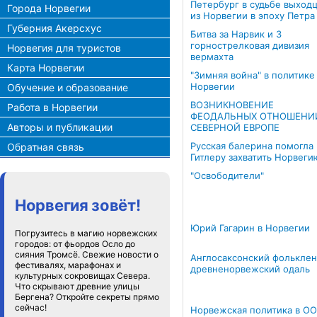
Петербург в судьбе выход
Города Норвегии
из Норвегии в эпоху Петра 
Губерния Акерсхус
Битва за Нарвик и 3
горнострелковая дивизия
Норвегия для туристов
вермахта
Карта Норвегии
"Зимняя война" в политике
Норвегии
Обучение и образование
ВОЗНИКНОВЕНИЕ
Работа в Норвегии
ФЕОДАЛЬНЫХ ОТНОШЕНИ
Авторы и публикации
СЕВЕРНОЙ ЕВРОПЕ
Русская балерина помогла
Обратная связь
Гитлеру захватить Норвеги
"Освободители"
Норвегия зовёт!
Юрий Гагарин в Норвегии
Погрузитесь в магию норвежских
городов: от фьордов Осло до
сияния Тромсё. Свежие новости о
Англосаксонский фольклен
фестивалях, марафонах и
древненорвежский одаль
культурных сокровищах Севера.
Что скрывают древние улицы
Бергена? Откройте секреты прямо
сейчас!
Норвежская политика в ОО