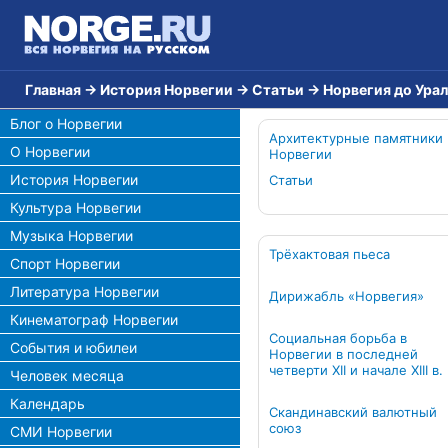
Главная
→
История Норвегии
→
Статьи
→
Норвегия до Ура
Блог о Норвегии
Архитектурные памятники
О Норвегии
Норвегии
История Норвегии
Статьи
Культура Норвегии
Музыка Норвегии
Трёхактовая пьеса
Спорт Норвегии
Литература Норвегии
Дирижабль «Норвегия»
Кинематограф Норвегии
Социальная борьба в
События и юбилеи
Норвегии в последней
четверти XII и начале XIII в.
Человек месяца
Календарь
Скандинавский валютный
союз
СМИ Норвегии