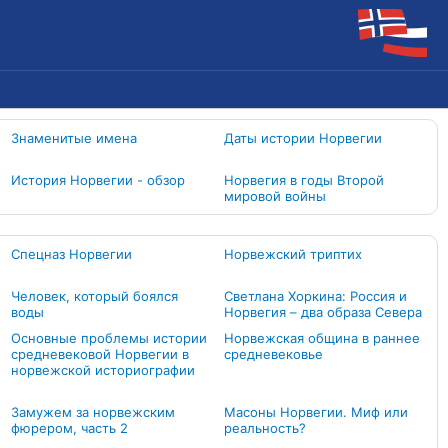
Знаменитые имена
Даты истории Норвегии
История Норвегии - обзор
Норвегия в годы Второй
мировой войны
Спецназ Норвегии
Норвежский триптих
Человек, который боялся
Светлана Хоркина: Россия и
воды
Норвегия – два образа Севера
Основные проблемы истории
Норвежская община в раннее
средневековой Норвегии в
средневековье
норвежской историографии
Замужем за норвежским
Масоны Норвегии. Миф или
фюрером, часть 2
реальность?