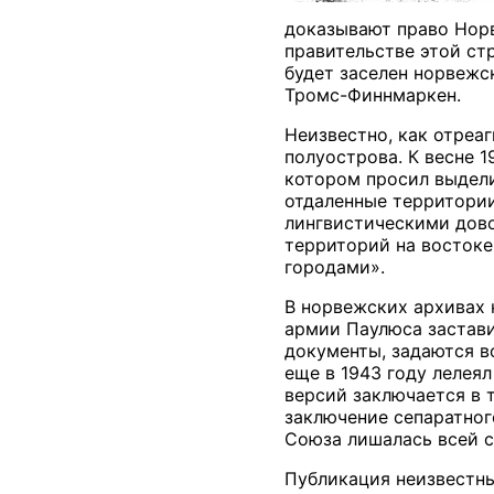
доказывают право Норв
правительстве этой ст
будет заселен норвежс
Тромс-Финнмаркен.
Неизвестно, как отреа
полуострова. К весне 1
котором просил выдели
отдаленные территории
лингвистическими дово
территорий на востоке
городами».
В норвежских архивах 
армии Паулюса застави
документы, задаются в
еще в 1943 году лелея
версий заключается в 
заключение сепаратног
Союза лишалась всей с
Публикация неизвестны