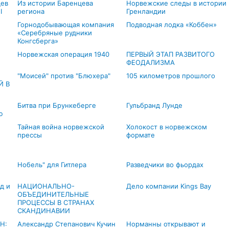
цев
Из истории Баренцева
Норвежские следы в истории
I
региона
Гренландии
Горнодобывающая компания
Подводная лодка «Коббен»
«Серебряные рудники
Конгсберга»
Норвежская операция 1940
ПЕРВЫЙ ЭТАП РАЗВИТОГО
ФЕОДАЛИЗМА
"Моисей" против "Блюхера"
105 километров прошлого
Й В
Битва при Брункеберге
Гульбранд Лунде
ю
Тайная война норвежской
Холокост в норвежском
прессы
формате
Нобель" для Гитлера
Разведчики во фьордах
д и
НАЦИОНАЛЬНО-
Дело компании Kings Bay
ОБЪЕДИНИТЕЛЬНЫЕ
ПРОЦЕССЫ В СТРАНАХ
СКАНДИНАВИИ
Н:
Александр Степанович Кучин
Норманны открывают и