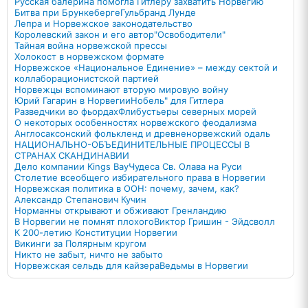
Русская балерина помогла Гитлеру захватить Норвегию
Битва при Брункеберге
Гульбранд Лунде
Лепра и Норвежское законодательство
Королевский закон и его автор
"Освободители"
Тайная война норвежской прессы
Холокост в норвежском формате
Норвежское «Национальное Единение» – между сектой и
коллаборационистской партией
Норвежцы вспоминают вторую мировую войну
Юрий Гагарин в Норвегии
Нобель" для Гитлера
Разведчики во фьордах
Флибустьеры северных морей
О некоторых особенностях норвежского феодализма
Англосаксонский фолькленд и древненорвежский одаль
НАЦИОНАЛЬНО-ОБЪЕДИНИТЕЛЬНЫЕ ПРОЦЕССЫ В
СТРАНАХ СКАНДИНАВИИ
Дело компании Kings Bay
Чудеса Св. Олава на Руси
Столетие всеобщего избирательного права в Норвегии
Норвежская политика в ООН: почему, зачем, как?
Александр Степанович Кучин
Норманны открывают и обживают Гренландию
В Норвегии не помнят плохого
Виктор Гришин - Эйдсволл
К 200-летию Конституции Норвегии
Викинги за Полярным кругом
Никто не забыт, ничто не забыто
Норвежская сельдь для кайзера
Ведьмы в Норвегии