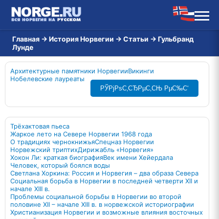
Главная
→
История Норвегии
→
Статьи
→
Гульбранд
Лунде
Архитектурные памятники Норвегии
Викинги
Нобелевские лауреаты
РЎРјРѕС‚СЂРµС‚СЊ РµС‰С‘
Трёхактовая пьеса
Жаркое лето на Севере Норвегии 1968 года
О традициях чернокнижья
Спецназ Норвегии
Норвежский триптих
Дирижабль «Норвегия»
Хокон Ли: краткая биография
Век имени Хейердала
Человек, который боялся воды
Светлана Хоркина: Россия и Норвегия – два образа Севера
Социальная борьба в Норвегии в последней четверти XII и
начале XIII в.
Проблемы социальной борьбы в Норвегии во второй
половине XII – начале XIII в. в норвежской историографии
Христианизация Норвегии и возможные влияния восточных