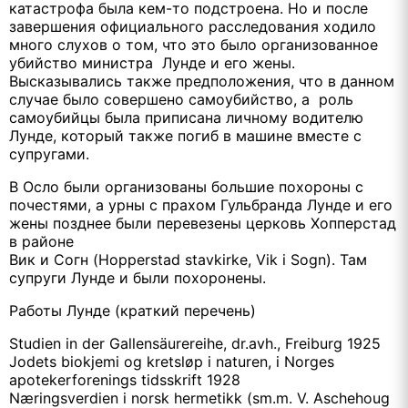
катастрофа была кем-то подстроена. Но и после
завершения официального расследования ходило
много слухов о том, что это было организованное
убийство министра Лунде и его жены.
Высказывались также предположения, что в данном
случае было совершено самоубийство, а роль
самоубийцы была приписана личному водителю
Лунде, который также погиб в машине вместе с
супругами.
В Осло были организованы большие похороны с
почестями, а урны с прахом Гульбранда Лунде и его
жены позднее были перевезены церковь Хопперстад
в районе
Вик и Согн (Hopperstad stavkirke, Vik i Sogn). Там
супруги Лунде и были похоронены.
Работы Лунде (краткий перечень)
Studien in der Gallensäurereihe, dr.avh., Freiburg 1925
Jodets biokjemi og kretsløp i naturen, i Norges
apotekerforenings tidsskrift 1928
Næringsverdien i norsk hermetikk (sm.m. V. Aschehoug