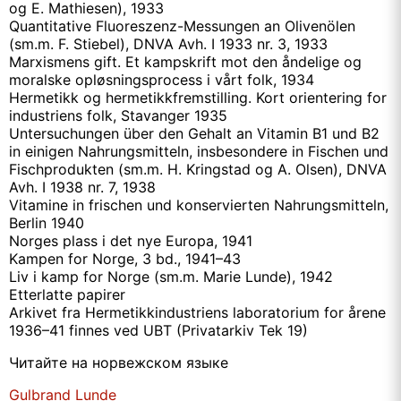
og E. Mathiesen), 1933
Quantitative Fluoreszenz-Messungen an Olivenölen
(sm.m. F. Stiebel), DNVA Avh. I 1933 nr. 3, 1933
Marxismens gift. Et kampskrift mot den åndelige og
moralske opløsningsprocess i vårt folk, 1934
Hermetikk og hermetikkfremstilling. Kort orientering for
industriens folk, Stavanger 1935
Untersuchungen über den Gehalt an Vitamin B1 und B2
in einigen Nahrungsmitteln, insbesondere in Fischen und
Fischprodukten (sm.m. H. Kringstad og A. Olsen), DNVA
Avh. I 1938 nr. 7, 1938
Vitamine in frischen und konservierten Nahrungsmitteln,
Berlin 1940
Norges plass i det nye Europa, 1941
Kampen for Norge, 3 bd., 1941–43
Liv i kamp for Norge (sm.m. Marie Lunde), 1942
Etterlatte papirer
Arkivet fra Hermetikkindustriens laboratorium for årene
1936–41 finnes ved UBT (Privatarkiv Tek 19)
Читайте на норвежском языке
Gulbrand Lunde