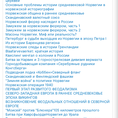
церквей
Основные проблемы истории средневековой Норвегии в
норвежской историографии
Норвежская община в раннее средневековье
Скандинавский валютный союз
Норвежский фюрер наследил в России
Замужем за норвежским фюрером, часть 1
Замужем за норвежским фюрером, часть 2
Масоны Норвегии. Миф или реальность?
Петербург в судьбе выходцев из Норвегии в эпоху Петра I
Из истории Баренцева региона
Норвежские следы в истории Гренландии
Blaafarvevaerket: краткая история
Квислинг мечтал о колонии в России
Битва за Нарвик и 3 горнострелковая дивизия вермахта
Горнодобывающая компания «Серебряные рудники
Конгсберга»
Подводная лодка «Коббен»
Северный фланг
Скандинавский и Финляндский фашизм
"Зимняя война" в политике Норвегии
Норвежская операция 1940
ПЕРВЫЙ ЭТАП РАЗВИТОГО ФЕОДАЛИЗМА
СЕВЕРО-ЗАПАДНАЯ ЕВРОПА В РАННЕЕ СРЕДНЕВЕКОВЬЕ
ЭПОХА ВИКИНГОВ
ВОЗНИКНОВЕНИЕ ФЕОДАЛЬНЫХ ОТНОШЕНИЙ В СЕВЕРНОЙ
ЕВРОПЕ
"Моисей" против "Блюхера"
105 километров прошлого
Битва при Хаврсфьорде
Норвегия до Урала