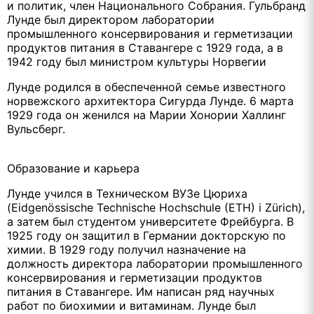
и политик, член Национального Собрания. Гульбранд
Лунде был директором лаборатории
промышленного консервирования и герметизации
продуктов питания в Ставангере с 1929 года, а в
1942 году был министром культуры Норвегии
Лунде родился в обеспеченной семье известного
норвежского архитектора Сигурда Лунде. 6 марта
1929 года он женился на Марии Хонории Халлинг
Вульсберг.
Образование и карьера
Лунде учился в Техническом ВУЗе Цюриха
(Eidgenössische Technische Hochschule (ETH) i Zürich),
а затем был студентом университете Фрейбурга. В
1925 году он защитил в Германии докторскую по
химии. В 1929 году получил назначение на
должность директора лаборатории промышленного
консервирования и герметизации продуктов
питания в Ставангере. Им написан ряд научных
работ по биохимии и витаминам. Лунде был