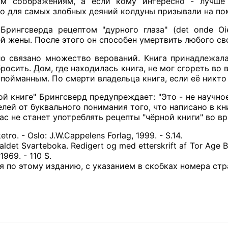
им соображениям, а если кому интересно - лучше
о для самых злобных деяний колдуны призывали на пом
Брингсверда рецептом "дурного глаза" (det onde O
й жены. После этого он способен умертвить любого сво
ло связано множество верований. Книга принадлежал
росить. Дом, где находилась книга, не мог сгореть во 
пойманным. По смерти владельца книга, если её никто 
ой книге" Брингсверд предупреждает: "Это - не научно
лей от буквального понимания того, что написано в кн
вас не станет употреблять рецепты "чёрной книги" во в
etro. - Oslo: J.W.Cappelens Forlag, 1999. - S.14.
ldet Svarteboka. Redigert og med etterskrift af Tor Age B
1969. - 110 S.
я по этому изданию, с указанием в скобках номера стр