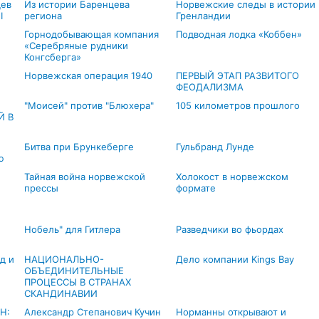
цев
Из истории Баренцева
Норвежские следы в истории
I
региона
Гренландии
Горнодобывающая компания
Подводная лодка «Коббен»
«Серебряные рудники
Конгсберга»
Норвежская операция 1940
ПЕРВЫЙ ЭТАП РАЗВИТОГО
ФЕОДАЛИЗМА
"Моисей" против "Блюхера"
105 километров прошлого
Й В
Битва при Брункеберге
Гульбранд Лунде
ю
Тайная война норвежской
Холокост в норвежском
прессы
формате
Нобель" для Гитлера
Разведчики во фьордах
д и
НАЦИОНАЛЬНО-
Дело компании Kings Bay
ОБЪЕДИНИТЕЛЬНЫЕ
ПРОЦЕССЫ В СТРАНАХ
СКАНДИНАВИИ
Н:
Александр Степанович Кучин
Норманны открывают и