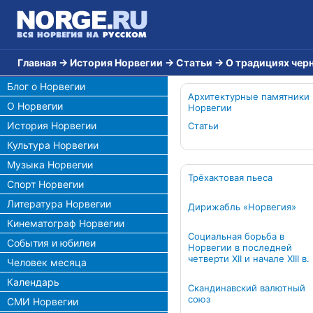
Главная
→
История Норвегии
→
Статьи
→
О традициях чер
Блог о Норвегии
Архитектурные памятники
О Норвегии
Норвегии
История Норвегии
Статьи
Культура Норвегии
Музыка Норвегии
Трёхактовая пьеса
Спорт Норвегии
Литература Норвегии
Дирижабль «Норвегия»
Кинематограф Норвегии
Социальная борьба в
События и юбилеи
Норвегии в последней
четверти XII и начале XIII в.
Человек месяца
Календарь
Скандинавский валютный
союз
СМИ Норвегии