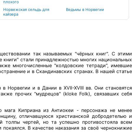
плохого
Норвежская сельдь для
Ведьмы в Норвегии
кайзера
ществовании так называемых "чёрных книг". С этими
ые книги" стали принадлежностью многих национальных
также многочисленные "колдовские тетради", имевшие
остранение и в Скандинавских странах. В нашей статье
в Норвегии и в Дании в XVII-XVIII вв. Они становятся
кже прочих "мудрецов" (kloke Folk), связавших себя
го мага Киприана из Антиокеи - персонажа не менее
женщину, отличавшуюся христианской добродетелью и
й толпы чертей, но та успешно противостояла всем
и покаялся. В качестве наказания за своё чернокнижие