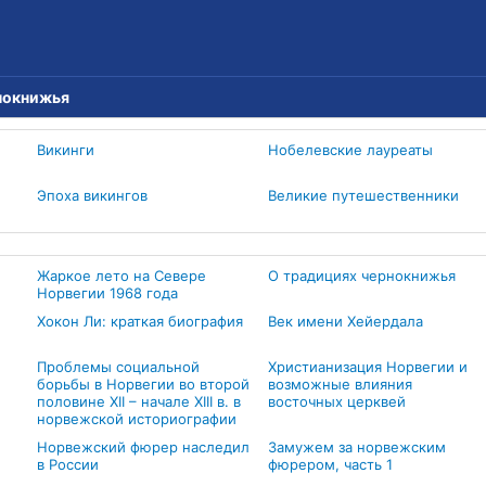
нокнижья
Викинги
Нобелевские лауреаты
Эпоха викингов
Великие путешественники
Жаркое лето на Севере
О традициях чернокнижья
Норвегии 1968 года
Хокон Ли: краткая биография
Век имени Хейердала
Проблемы социальной
Христианизация Норвегии и
борьбы в Норвегии во второй
возможные влияния
половине XII – начале XIII в. в
восточных церквей
норвежской историографии
Норвежский фюрер наследил
Замужем за норвежским
в России
фюрером, часть 1