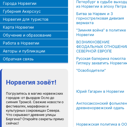
Петербург в судьбе выход
Города Норвегии
из Норвегии в эпоху Петра 
Губерния Акерсхус
Битва за Нарвик и 3
горнострелковая дивизия
Норвегия для туристов
вермахта
Карта Норвегии
"Зимняя война" в политике
Норвегии
Обучение и образование
ВОЗНИКНОВЕНИЕ
Работа в Норвегии
ФЕОДАЛЬНЫХ ОТНОШЕНИ
Авторы и публикации
СЕВЕРНОЙ ЕВРОПЕ
Русская балерина помогла
Обратная связь
Гитлеру захватить Норвеги
"Освободители"
Норвегия зовёт!
Юрий Гагарин в Норвегии
Погрузитесь в магию норвежских
городов: от фьордов Осло до
сияния Тромсё. Свежие новости о
Англосаксонский фольклен
фестивалях, марафонах и
древненорвежский одаль
культурных сокровищах Севера.
Что скрывают древние улицы
Бергена? Откройте секреты прямо
сейчас!
Норвежская политика в ОО