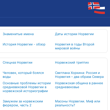
Знаменитые имена
Даты истории Норвегии
История Норвегии - обзор
Норвегия в годы Второй
мировой войны
Спецназ Норвегии
Норвежский триптих
Человек, который боялся
Светлана Хоркина: Россия и
воды
Норвегия – два образа Севера
Основные проблемы истории
Норвежская община в раннее
средневековой Норвегии в
средневековье
норвежской историографии
Замужем за норвежским
Масоны Норвегии. Миф или
фюрером, часть 2
реальность?