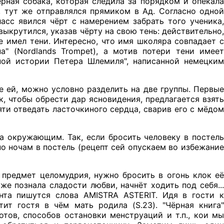
рная собака, которая следила за порядком и опекала
, тут же отправлялся прямиком в Ад. Согласно одной
асс явился чёрт с намерением забрать того ученика,
ыкрутился, указав чёрту на свою тень: действительно,
е имел тени. Интересно, что имя школяра совпадает с
а" (Nordlands Trompet), а мотив потери тени имеет
ьной истории Петера Шлемиля", написанной немецким
е ей, можно условно разделить на две группы. Первые
, чтобы обрести дар ясновидения, предлагается взять
яти отведать ласточкиного сердца, сварив его с мёдом
да окружающим. Так, если бросить человеку в постель
 по ночам в постель (рецепт сей опускаем во избежание
 предмет целомудрия, нужно бросить в огонь клок её
же познала сладости любви, начнёт ходить под себя...
нта пишутся слова AMISTRA ASTERIT. Идя в гости к
тит гостя в чём мать родила (S.23). "Чёрная книга"
тов, способов остановки менструаций и т.п., кои мы