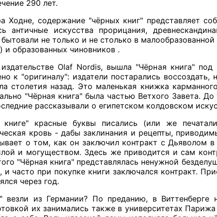
чение 290 лет.
а Ходне, содержание "чёрных книг" представляет со
ь античные искусства прорицания, древнескандина
 бытовали не только и не столько в малообразованной
) и образованных чиновников .
 издательстве Olaf Nordis, вышла "Чёрная книга" по
о к "оригиналу": издатели постарались воссоздать, н
ла столетия назад. Это маленькая книжка карманног
чально "Чёрная книга" была частью Ветхого Завета. До
оследние рассказывали о египетском колдовском искус
 книге" красные буквы писались (или же печатал
ческая кровь - дабы заклинания и рецепты, приводим
ывает о том, как он заключил контракт с Дьяволом в 
илой и могуществом. Здесь же приводится и сам конт
этого "Чёрная книга" представлялась ненужной бездел
, и часто при покупке книги заключался контракт. П
ялся через год.
" везли из Германии? По преданию, в Виттенберге 
товкой их занимались также в университетах Парижа и