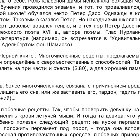
ла о себе. Роль классной дамы исполняла большая чё
бучения проводился экзамен, и тот, то проваливался
ной школе" обучался некто Петер Дасс. Однажды в кл
том. Таковым оказался Петер. Но находчивый школяр в
ёрт довольствовался тенью, и с тех пор Петер Дасс н
ежского поэта XVII в., автора поэмы "Глас Нурланн
литературе (например, он встречается в "Удивител
 Адельбертом фон Шамиссо).
Чёрной книге". Многочисленные рецепты, предлагаемы
 определённых сверхъестественных способностей. Так
лить на три части и съесть (S.80), а для хорошей пам
в, более многочисленная, связана с причинением вре
лишить его сна, или же заставить его, пардон, гадить
ий)...
любовные рецепты. Так, чтобы проверить девушку на
 испить крови летучей мыши. И тогда та девица, что у
енно полезен следующий рецепт: на куске пергаме
т положить пергамент под порог, - тогда она встре
рсенал противозачаточных средств, любовных приворо