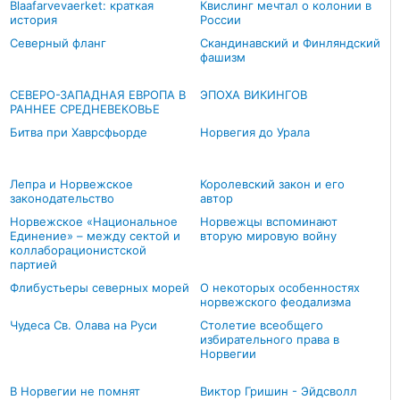
Blaafarvevaerket: краткая
Квислинг мечтал о колонии в
история
России
Северный фланг
Скандинавский и Финляндский
фашизм
СЕВЕРО-ЗАПАДНАЯ ЕВРОПА В
ЭПОХА ВИКИНГОВ
РАННЕЕ СРЕДНЕВЕКОВЬЕ
Битва при Хаврсфьорде
Норвегия до Урала
Лепра и Норвежское
Королевский закон и его
законодательство
автор
Норвежское «Национальное
Норвежцы вспоминают
Единение» – между сектой и
вторую мировую войну
коллаборационистской
партией
Флибустьеры северных морей
О некоторых особенностях
норвежского феодализма
Чудеса Св. Олава на Руси
Столетие всеобщего
избирательного права в
Норвегии
В Норвегии не помнят
Виктор Гришин - Эйдсволл