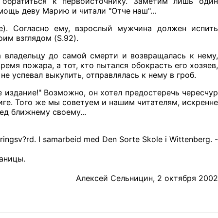
 обратиться к первоисточнику. Заметим лишь один
ощь деву Марию и читали "Отче наш"...
ie). Согласно ему, взрослый мужчина должен испить
им взглядом (S.92).
а владельцу до самой смерти и возвращалась к нему,
время пожара, а тот, кто пытался обокрасть его хозяев,
не успевал выкупить, отправлялась к нему в гроб.
е издание!" Возможно, он хотел предостеречь чересчур
иге. Того же мы советуем и нашим читателям, искренне
ред ближнему своему...
ringsv?rd. I samarbeid med Den Sorte Skole i Wittenberg. -
аницы.
Алексей Сельницин, 2 октября 2002