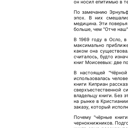
он носил епитимью в те
По замечанию Эрнульф
эпох. В них смешалис
медицина. Эти поверья
больше, чем "Отче наш"
В 1969 году в Осло, в
максимально приближен
каком она существова
считалось, будто изна
книг Моисеевых: две п
В настоящей "Чёрной
использовалась челове
книги Киприан рассказ
сверхъестественной с
владельцу книги. Без 
на рынке в Кристиании
заказу, который исполн
Почему "чёрные книги
чернокнижников. Подго