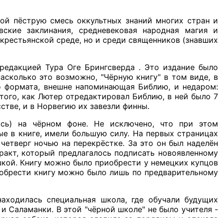
бой пёструю смесь оккультных знаний многих стран и
вские заклинания, средневековая народная магия и
 крестьянской среде, но и среди священников (знавших
д редакцией Тура Оге Брингсверда . Это издание было
асколько это возможно, "Чёрную книгу" в том виде, в
о формата, внешне напоминающая Библию, и недаром:
 того, как Лютер отредактировал Библию, в ней было 7
стве, и в Норвегию их завезли финны.
ись) на чёрном фоне. Не исключено, что при этом
ые в книге, имели большую силу. На первых страницах
четверг ночью на перекрёстке. За это он был наделён
ракт, который предлагалось подписать новоявленному
ушкой. Книгу можно было приобрести у немецких купцов
риобрести книгу можно было лишь по предварительному
находилась специальная школа, где обучали будущих
 Саламанки. В этой "чёрной школе" не было учителя -