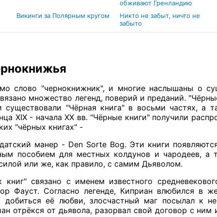
обживают Гренландию
Викинги за Полярным кругом
Никто не забыт, ничто не
забыто
ернокнижья
мо слово "чернокнижник", и многие наслышаны о су
вязано множество легенд, поверий и преданий. "Чёрн
си существовали "Чёрная книга" в восьми частях, а 
ца XIX - начала XX вв. "Чёрные книги" получили распр
их "чёрных книгах" -
датский манер - Den Sorte Bog. Эти книги появляются 
ым пособием для местных колдунов и чародеев, а та
силой или же, как правило, с самим Дьяволом.
х книг" связано с именем известного средневеково
тор Фауст. Согласно легенде, Киприан влюбился в 
 добиться её любви, злосчастный маг посылал к не
иан отрёкся от дьявола, разорвал свой договор с ним 