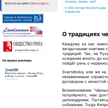
почему, зачем, как?
Всё это на сайте
cities.norge.ru
.
К 200-летию Конституции
Норвегии
О традициях ч
Каждому из нас знако
загадочными книгами с
традиций. Так, на Ру
хождение вплоть до кон
На правах рекламы:
пойдёт речь о норвежск
TennisBB
Svarteboka, или же на 
Карточка тенниса - Каспер Рууд,
незаменимым справочн
рейтинг и итоги -
TennisBB
.
tennisbb.ru
договором с нечистой 
Возникновение "чёрны
популярного, чем док
целомудрием. Пытаясь
соблазнам. Тогда Кипр