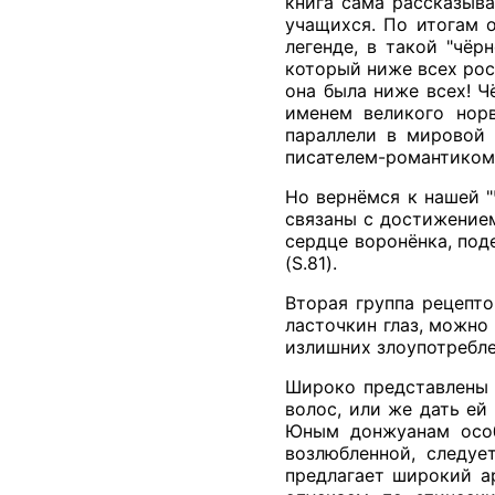
книга сама рассказыва
учащихся. По итогам о
легенде, в такой "чёр
который ниже всех рос
она была ниже всех! Ч
именем великого норв
параллели в мировой 
писателем-романтиком
Но вернёмся к нашей "
связаны с достижением
сердце воронёнка, поде
(S.81).
Вторая группа рецепто
ласточкин глаз, можно 
излишних злоупотреблен
Широко представлены 
волос, или же дать ей
Юным донжуанам особ
возлюбленной, следуе
предлагает широкий а