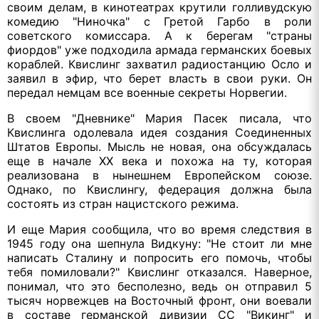
своим делам, в кинотеатрах крутили голливудскую
комедию "Ниночка" с Гретой Гарбо в роли
советского комиссара. А к берегам "страны
фиордов" уже подходила армада германских боевых
кораблей. Квислинг захватил радиостанцию Осло и
заявил в эфир, что берет власть в свои руки. Он
передал немцам все военные секреты Норвегии.
В своем "Дневнике" Мария Пасек писала, что
Квислинга одолевала идея создания Соединенных
Штатов Европы. Мысль не новая, она обсуждалась
еще в начале ХХ века и похожа на ту, которая
реализована в нынешнем Европейском союзе.
Однако, по Квислингу, федерация должна была
состоять из стран нацистского режима.
И еще Мария сообщила, что во время следствия в
1945 году она шепнула Видкуну: "Не стоит ли мне
написать Сталину и попросить его помочь, чтобы
тебя помиловали?" Квислинг отказался. Наверное,
понимал, что это бесполезно, ведь он отправил 5
тысяч норвежцев на Восточный фронт, они воевали
в составе германской дивизии СС "Викинг" и