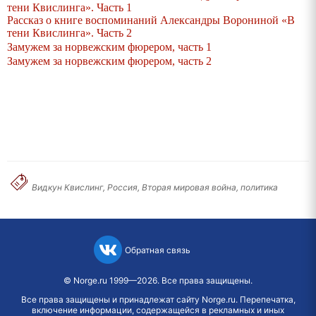
тени Квислинга». Часть 1
Рассказ о книге воспоминаний Александры Ворониной «В
тени Квислинга». Часть 2
Замужем за норвежским фюрером, часть 1
Замужем за норвежским фюрером, часть 2
Видкун Квислинг, Россия, Вторая мировая война, политика
Обратная связь
©
Norge.ru
1999—2026. Все права защищены.
Все права защищены и принадлежат сайту Norge.ru. Перепечатка,
включение информации, содержащейся в рекламных и иных