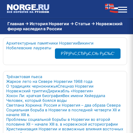
Главная
→
История Норвегии
→
Статьи
→
Норвежский
фюрер наследил в России
Архитектурные памятники Норвегии
Викинги
Нобелевские лауреаты
РЎРјРѕС‚СЂРµС‚СЊ РµС‰С‘
Трёхактовая пьеса
Жаркое лето на Севере Норвегии 1968 года
О традициях чернокнижья
Спецназ Норвегии
Норвежский триптих
Дирижабль «Норвегия»
Хокон Ли: краткая биография
Век имени Хейердала
Человек, который боялся воды
Светлана Хоркина: Россия и Норвегия – два образа Севера
Социальная борьба в Норвегии в последней четверти XII и
начале XIII в.
Проблемы социальной борьбы в Норвегии во второй
половине XII – начале XIII в. в норвежской историографии
Христианизация Норвегии и возможные влияния восточных