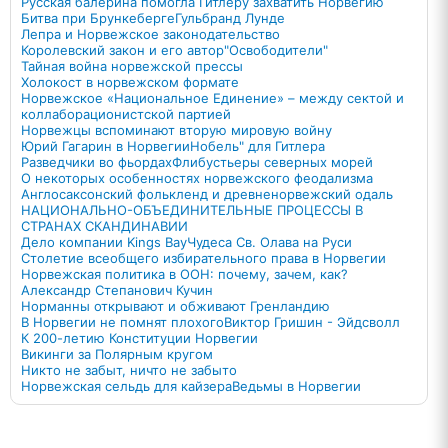
Русская балерина помогла Гитлеру захватить Норвегию
Битва при Брункеберге
Гульбранд Лунде
Лепра и Норвежское законодательство
Королевский закон и его автор
"Освободители"
Тайная война норвежской прессы
Холокост в норвежском формате
Норвежское «Национальное Единение» – между сектой и
коллаборационистской партией
Норвежцы вспоминают вторую мировую войну
Юрий Гагарин в Норвегии
Нобель" для Гитлера
Разведчики во фьордах
Флибустьеры северных морей
О некоторых особенностях норвежского феодализма
Англосаксонский фолькленд и древненорвежский одаль
НАЦИОНАЛЬНО-ОБЪЕДИНИТЕЛЬНЫЕ ПРОЦЕССЫ В
СТРАНАХ СКАНДИНАВИИ
Дело компании Kings Bay
Чудеса Св. Олава на Руси
Столетие всеобщего избирательного права в Норвегии
Норвежская политика в ООН: почему, зачем, как?
Александр Степанович Кучин
Норманны открывают и обживают Гренландию
В Норвегии не помнят плохого
Виктор Гришин - Эйдсволл
К 200-летию Конституции Норвегии
Викинги за Полярным кругом
Никто не забыт, ничто не забыто
Норвежская сельдь для кайзера
Ведьмы в Норвегии