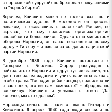
с норвежской супругой) не брезговал спекуляциями
на "черной бирже".
Впрочем, Квислинг менял не только жен, но и
политических идолов. В молодости он прослыл
леваком, а оказавшись в советской России, не
скрывал, что ему нравились организаторские
способности большевиков. Однако став министром
обороны Норвегии, он начал поклоняться новому
идолу - Гитлеру - и взялся за создание нацистской
партии Норвегии.
В декабре 1939 года Квислинг встретился с
Гитлером в Берлине. Фюрер рассуждал о
нейтралитете Норвегии и вдруг тут же заявил, что
даст генералам задание изучить варианты захвата
этой страны. "Господин рейхсканцлер, правильно ли
я вас понял, что вы нам поможете?" - обрадованно
воскликнул Квислинг и услышал в ответ: "Да,
конечно, мы это сделаем".
Норвежцы ничего не знали о планах Гитлера и
Квислинга. 9 апреля 1940 года люди спешили по