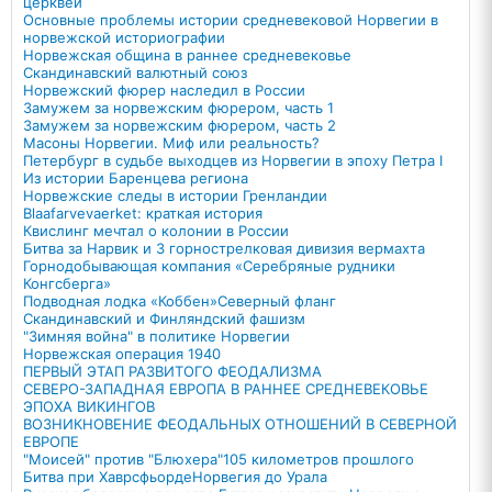
церквей
Основные проблемы истории средневековой Норвегии в
норвежской историографии
Норвежская община в раннее средневековье
Скандинавский валютный союз
Норвежский фюрер наследил в России
Замужем за норвежским фюрером, часть 1
Замужем за норвежским фюрером, часть 2
Масоны Норвегии. Миф или реальность?
Петербург в судьбе выходцев из Норвегии в эпоху Петра I
Из истории Баренцева региона
Норвежские следы в истории Гренландии
Blaafarvevaerket: краткая история
Квислинг мечтал о колонии в России
Битва за Нарвик и 3 горнострелковая дивизия вермахта
Горнодобывающая компания «Серебряные рудники
Конгсберга»
Подводная лодка «Коббен»
Северный фланг
Скандинавский и Финляндский фашизм
"Зимняя война" в политике Норвегии
Норвежская операция 1940
ПЕРВЫЙ ЭТАП РАЗВИТОГО ФЕОДАЛИЗМА
СЕВЕРО-ЗАПАДНАЯ ЕВРОПА В РАННЕЕ СРЕДНЕВЕКОВЬЕ
ЭПОХА ВИКИНГОВ
ВОЗНИКНОВЕНИЕ ФЕОДАЛЬНЫХ ОТНОШЕНИЙ В СЕВЕРНОЙ
ЕВРОПЕ
"Моисей" против "Блюхера"
105 километров прошлого
Битва при Хаврсфьорде
Норвегия до Урала