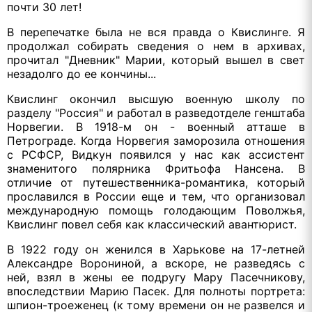
почти 30 лет!
В перепечатке была не вся правда о Квислинге. Я
продолжал собирать сведения о нем в архивах,
прочитал "Дневник" Марии, который вышел в свет
незадолго до ее кончины...
Квислинг окончил высшую военную школу по
разделу "Россия" и работал в разведотделе генштаба
Норвегии. В 1918-м он - военный атташе в
Петрограде. Когда Норвегия заморозила отношения
с РСФСР, Видкун появился у нас как ассистент
знаменитого полярника Фритьофа Нансена. В
отличие от путешественника-романтика, который
прославился в России еще и тем, что организовал
международную помощь голодающим Поволжья,
Квислинг повел себя как классический авантюрист.
В 1922 году он женился в Харькове на 17-летней
Александре Ворониной, а вскоре, не разведясь с
ней, взял в жены ее подругу Мару Пасечникову,
впоследствии Марию Пасек. Для полноты портрета:
шпион-троеженец (к тому времени он не развелся и