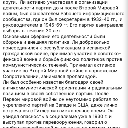
круги. Ли активно участвовал в организации
деятельности партии до и после Второй Мировой
войны, был основателем Рабочего информационного
сообщества, где он был секретарем в 1932-40 гг., и
руководителем в 1945-69 гг. Его партия выигрывала
выборы в течение 30 лет.
Основными сферами его деятельности были
оборона и внешняя политика. Ли добровольно
присоединился к республиканцам в испанской
гражданской войне, принимал участие в советско-
финской войне и борьбе финских политиков против
коммунистических течений. Принимал активное
участие во Второй Мировой войне в норвежском
Сопротивлении, занимался пропагандой.
Ли был особенно известен благодаря своей
антикоммунистической ориентации и радикальным
позициям в своей собственной партии. После
Первой мировой войны он неутомимо работал по
укреплению партий на Западе и США, даже лично
встречался с Гитлером в межвоенное время. Он
увидел опасность в социализме уже в 1930 г. и
выступал против перевооружения, говорил о
приближающейся войне, но тогда принимать меры