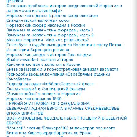
церквей
Основные проблемы истории средневековой Норвегии в
норвежской историографии
Норвежская община в раннее средневековье
Скандинавский валютный союз
Норвежский фюрер наследил в России
Замужем за норвежским фюрером, часть 1
Замужем за норвежским фюрером, часть 2
Масоны Норвегии. Миф или реальность?
Петербург в судьбе выходцев из Норвегии в эпоху Петра I
Из истории Баренцева региона
Норвежские следы в истории Гренландии
Blaafarvevaerket: краткая история
Квислинг мечтал о колонии в России
Битва за Нарвик и 3 горнострелковая дивизия вермахта
Горнодобывающая компания «Серебряные рудники
Конгсберга»
Подводная лодка «Коббен»
Северный фланг
Скандинавский и Финляндский фашизм
"Зимняя война" в политике Норвегии
Норвежская операция 1940
ПЕРВЫЙ ЭТАП РАЗВИТОГО ФЕОДАЛИЗМА
СЕВЕРО-ЗАПАДНАЯ ЕВРОПА В РАННЕЕ СРЕДНЕВЕКОВЬЕ
ЭПОХА ВИКИНГОВ
ВОЗНИКНОВЕНИЕ ФЕОДАЛЬНЫХ ОТНОШЕНИЙ В СЕВЕРНОЙ
ЕВРОПЕ
"Моисей" против "Блюхера"
105 километров прошлого
Битва при Хаврсфьорде
Норвегия до Урала