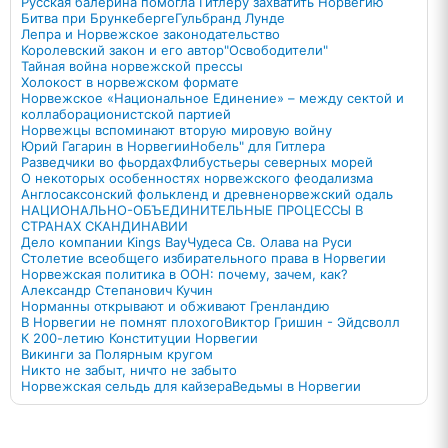
Русская балерина помогла Гитлеру захватить Норвегию
Битва при Брункеберге
Гульбранд Лунде
Лепра и Норвежское законодательство
Королевский закон и его автор
"Освободители"
Тайная война норвежской прессы
Холокост в норвежском формате
Норвежское «Национальное Единение» – между сектой и
коллаборационистской партией
Норвежцы вспоминают вторую мировую войну
Юрий Гагарин в Норвегии
Нобель" для Гитлера
Разведчики во фьордах
Флибустьеры северных морей
О некоторых особенностях норвежского феодализма
Англосаксонский фолькленд и древненорвежский одаль
НАЦИОНАЛЬНО-ОБЪЕДИНИТЕЛЬНЫЕ ПРОЦЕССЫ В
СТРАНАХ СКАНДИНАВИИ
Дело компании Kings Bay
Чудеса Св. Олава на Руси
Столетие всеобщего избирательного права в Норвегии
Норвежская политика в ООН: почему, зачем, как?
Александр Степанович Кучин
Норманны открывают и обживают Гренландию
В Норвегии не помнят плохого
Виктор Гришин - Эйдсволл
К 200-летию Конституции Норвегии
Викинги за Полярным кругом
Никто не забыт, ничто не забыто
Норвежская сельдь для кайзера
Ведьмы в Норвегии