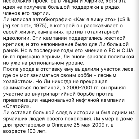
нескольких проектов в Индии и Африке, хотя эта
идея не получила большой поддержки в рядах
членов его партии.
Ли написал автобиографию «Как я вижу это» («Slik
jeg ser det», 1975), в которой он рассказывает о
своей жизни, кампаниях против тоталитарной
идеологии. Эти кампании подвергались жесткой
критике, и это непонимание было для Ли большой
раной. Но в последние годы его мнение о ЕС и США
было признано верным, Ли вновь занялся политикой,
но уже на региональном уровне.
После ухода в отставку ему выделили участок леса,
где он мог заниматься своим хобби – лесным
хозяйством. Но Ли никогда не прекращал
заниматься политикой, в 2000-2001 гг. он принял
участие во внутрипартийной борьбе против
приватизации национальной нефтяной кампании
«Статойл».
Ли оставил большой след в истории и был одним из
ярчайших людей своего поколения. Ли умер в доме
для престарелых в Оппсале 25 мая 2009 г. в
возрасте 103 лет.