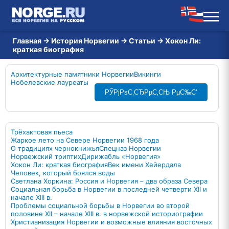
Главная
→
История Норвегии
→
Статьи
→
Хокон Ли:
краткая биография
Архитектурные памятники Норвегии
Викинги
Нобелевские лауреаты
РЎРјРѕС‚СЂРµС‚СЊ РµС‰С‘
Трёхактовая пьеса
Жаркое лето на Севере Норвегии 1968 года
О традициях чернокнижья
Спецназ Норвегии
Норвежский триптих
Дирижабль «Норвегия»
Хокон Ли: краткая биография
Век имени Хейердала
Человек, который боялся воды
Светлана Хоркина: Россия и Норвегия – два образа Севера
Социальная борьба в Норвегии в последней четверти XII и
начале XIII в.
Проблемы социальной борьбы в Норвегии во второй
половине XII – начале XIII в. в норвежской историографии
Христианизация Норвегии и возможные влияния восточных