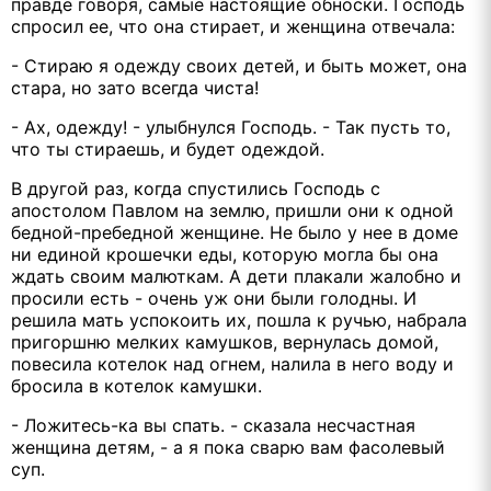
правде говоря, самые настоящие обноски. Господь
спросил ее, что она стирает, и женщина отвечала:
- Стираю я одежду своих детей, и быть может, она
стара, но зато всегда чиста!
- Ах, одежду! - улыбнулся Господь. - Так пусть то,
что ты стираешь, и будет одеждой.
В другой раз, когда спустились Господь с
апостолом Павлом на землю, пришли они к одной
бедной-пребедной женщине. Не было у нее в доме
ни единой крошечки еды, которую могла бы она
ждать своим малюткам. А дети плакали жалобно и
просили есть - очень уж они были голодны. И
решила мать успокоить их, пошла к ручью, набрала
пригоршню мелких камушков, вернулась домой,
повесила котелок над огнем, налила в него воду и
бросила в котелок камушки.
- Ложитесь-ка вы спать. - сказала несчастная
женщина детям, - а я пока сварю вам фасолевый
суп.