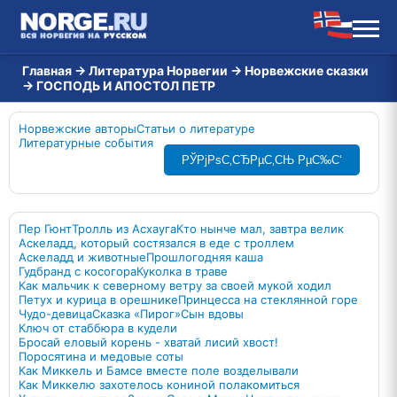
Главная
→
Литература Норвегии
→
Норвежские сказки
→
ГОСПОДЬ И АПОСТОЛ ПЕТР
Норвежские авторы
Статьи о литературе
Литературные события
РЎРјРѕС‚СЂРµС‚СЊ РµС‰С‘
Пер Гюнт
Тролль из Асхауга
Кто нынче мал, завтра велик
Аскеладд, который состязался в еде с троллем
Аскеладд и животные
Прошлогодняя каша
Гудбранд с косогора
Куколка в траве
Как мальчик к северному ветру за своей мукой ходил
Петух и курица в орешнике
Принцесса на стеклянной горе
Чудо-девица
Сказка «Пирог»
Сын вдовы
Ключ от стаббюра в кудели
Бросай еловый корень - хватай лисий хвост!
Поросятина и медовые соты
Как Миккель и Бамсе вместе поле возделывали
Как Миккелю захотелось кониной полакомиться