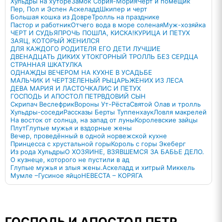
Хульдры на хуторе
Замок Сория-Мория
Черт и помещик
Пер, Пол и Эспен Аскеладд
Шкипер и черт
Большая кошка из Довре
Тролль на празднике
Пастор и работник
Отчего вода в море соленая
Муж-хозяйка
ЧЕРТ И СУДЬЯ
ПРОЧЬ ПОШЛА, КИСКА!
КУРИЦА И ПЕТУХ
ЗАЯЦ, КОТОРЫЙ ЖЕНИЛСЯ
ДЛЯ КАЖДОГО РОДИТЕЛЯ ЕГО ДЕТИ ЛУЧШИЕ
ДВЕНАДЦАТЬ ДИКИХ УТОК
ГОРНЫЙ ТРОЛЛЬ БЕЗ СЕРДЦА
СТРАННАЯ ШКАТУЛКА
ОДНАЖДЫ ВЕЧЕРОМ НА КУХНЕ В УСАДЬБЕ
МАЛЬЧИК И ЧЕРТ
ЗЕЛЕНЫЙ РЫЦАРЬ
ЖЕНИХ ИЗ ЛЕСА
ДЕВА МАРИЯ И ЛАСТОЧКА
ЛИС И ПЕТУХ
ГОСПОДЬ И АПОСТОЛ ПЕТР
ВДОВИЙ СЫН
Скрипач Веслефрик
Вороны Ут-Рёста
Святой Олав и тролль
Хульдры-соседи
Рассказы Берты Туппенхаук
Ловля макрелей
На восток от солнца, на запад от луны
Королевские зайцы
Плут
Глупые мужья и вздорные жены
Вечер, проведённый в одной норвежской кухне
Принцесса с хрустальной горы
Король с горы Экеберг
Из рода Хульдры
О ХОЗЯИНЕ, ВЗЯВШЕМСЯ ЗА БАБЬЕ ДЕЛО.
О кузнеце, которого не пустили в ад
Глупые мужья и злыя жены.
Аскеладд и хитрый Миккель
Мумле –Гусиное яйцо
НЕВЕСТА – КОРЯГА
ГОСПОДЬ И АПОСТОЛ ПЕТР