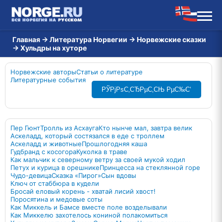
Главная
→
Литература Норвегии
→
Норвежские сказки
→
Хульдры на хуторе
Норвежские авторы
Статьи о литературе
Литературные события
РЎРјРѕС‚СЂРµС‚СЊ РµС‰С‘
Пер Гюнт
Тролль из Асхауга
Кто нынче мал, завтра велик
Аскеладд, который состязался в еде с троллем
Аскеладд и животные
Прошлогодняя каша
Гудбранд с косогора
Куколка в траве
Как мальчик к северному ветру за своей мукой ходил
Петух и курица в орешнике
Принцесса на стеклянной горе
Чудо-девица
Сказка «Пирог»
Сын вдовы
Ключ от стаббюра в кудели
Бросай еловый корень - хватай лисий хвост!
Поросятина и медовые соты
Как Миккель и Бамсе вместе поле возделывали
Как Миккелю захотелось кониной полакомиться