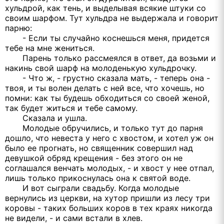
хульдрой, как тень, и выделывая всякие штуки со
своим шарфом. Тут хульдра не выдержала и говорит
парню:
- Если ты случайно коснешься меня, придется
тебе на мне жениться.
Парень только рассмеялся в ответ, да возьми и
накинь свой шарф на молоденькую хульдрочку.
- Что ж, - грустно сказала мать, - теперь она -
твоя, и ты волен делать с ней все, что хочешь, но
помни: как ты будешь обходиться со своей женой,
так будет житься и тебе самому.
Сказала и ушла.
Молодые обручились, и только тут до парня
дошло, что невеста у него с хвостом, и хотел уж он
было ее прогнать, но священник совершил над
девушкой обряд крещения - без этого он не
соглашался венчать молодых, - и хвост у нее отпал,
лишь только прикоснулась она к святой воде.
И вот сыграли свадьбу. Когда молодые
вернулись из церкви, на хутор пришли из лесу три
коровы - таких больших коров в тех краях никогда
не видели, - и сами встали в хлев.