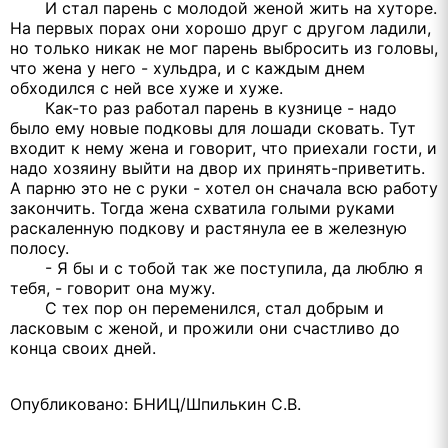
И стал парень с молодой женой жить на хуторе.
На первых порах они хорошо друг с другом ладили,
но только никак не мог парень выбросить из головы,
что жена у него - хульдра, и с каждым днем
обходился с ней все хуже и хуже.
Как-то раз работал парень в кузнице - надо
было ему новые подковы для лошади сковать. Тут
входит к нему жена и говорит, что приехали гости, и
надо хозяину выйти на двор их принять-приветить.
А парню это не с руки - хотел он сначала всю работу
закончить. Тогда жена схватила голыми руками
раскаленную подкову и растянула ее в железную
полосу.
- Я бы и с тобой так же поступила, да люблю я
тебя, - говорит она мужу.
С тех пор он переменился, стал добрым и
ласковым с женой, и прожили они счастливо до
конца своих дней.
Опубликовано: БНИЦ/Шпилькин С.В.