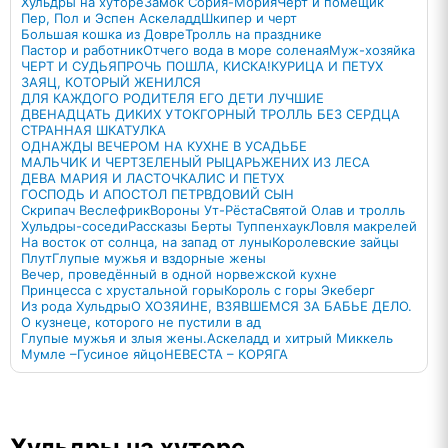
Хульдры на хуторе
Замок Сория-Мория
Черт и помещик
Пер, Пол и Эспен Аскеладд
Шкипер и черт
Большая кошка из Довре
Тролль на празднике
Пастор и работник
Отчего вода в море соленая
Муж-хозяйка
ЧЕРТ И СУДЬЯ
ПРОЧЬ ПОШЛА, КИСКА!
КУРИЦА И ПЕТУХ
ЗАЯЦ, КОТОРЫЙ ЖЕНИЛСЯ
ДЛЯ КАЖДОГО РОДИТЕЛЯ ЕГО ДЕТИ ЛУЧШИЕ
ДВЕНАДЦАТЬ ДИКИХ УТОК
ГОРНЫЙ ТРОЛЛЬ БЕЗ СЕРДЦА
СТРАННАЯ ШКАТУЛКА
ОДНАЖДЫ ВЕЧЕРОМ НА КУХНЕ В УСАДЬБЕ
МАЛЬЧИК И ЧЕРТ
ЗЕЛЕНЫЙ РЫЦАРЬ
ЖЕНИХ ИЗ ЛЕСА
ДЕВА МАРИЯ И ЛАСТОЧКА
ЛИС И ПЕТУХ
ГОСПОДЬ И АПОСТОЛ ПЕТР
ВДОВИЙ СЫН
Скрипач Веслефрик
Вороны Ут-Рёста
Святой Олав и тролль
Хульдры-соседи
Рассказы Берты Туппенхаук
Ловля макрелей
На восток от солнца, на запад от луны
Королевские зайцы
Плут
Глупые мужья и вздорные жены
Вечер, проведённый в одной норвежской кухне
Принцесса с хрустальной горы
Король с горы Экеберг
Из рода Хульдры
О ХОЗЯИНЕ, ВЗЯВШЕМСЯ ЗА БАБЬЕ ДЕЛО.
О кузнеце, которого не пустили в ад
Глупые мужья и злыя жены.
Аскеладд и хитрый Миккель
Мумле –Гусиное яйцо
НЕВЕСТА – КОРЯГА
Хульдры на хуторе