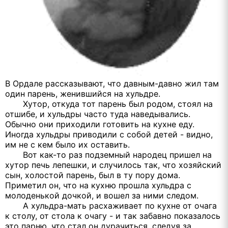
В Ордале рассказывают, что давным-давно жил там
один парень, женившийся на хульдре.
Хутор, откуда тот парень был родом, стоял на
отшибе, и хульдры часто туда наведывались.
Обычно они приходили готовить на кухне еду.
Иногда хульдры приводили с собой детей - видно,
им не с кем было их оставить.
Вот как-то раз подземный народец пришел на
хутор печь лепешки, и случилось так, что хозяйский
сын, холостой парень, был в ту пору дома.
Приметил он, что на кухню прошла хульдра с
молоденькой дочкой, и вошел за ними следом.
А хульдра-мать расхаживает по кухне от очага
к столу, от стола к очагу - и так забавно показалось
это парню, что стал он дурачиться, следуя за