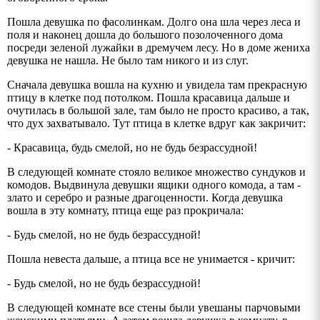
Пошла девушка по фасолинкам. Долго она шла через леса и
поля и наконец дошла до большого позолоченного дома
посреди зеленой лужайки в дремучем лесу. Но в доме жениха
девушка не нашла. Не было там никого и из слуг.
Сначала девушка вошла на кухню и увидела там прекрасную
птицу в клетке под потолком. Пошла красавица дальше и
очутилась в большой зале, там было не просто красиво, а так,
что дух захватывало. Тут птица в клетке вдруг как закричит:
- Красавица, будь смелой, но не будь безрассудной!
В следующей комнате стояло великое множество сундуков и
комодов. Выдвинула девушки ящики одного комода, а там -
злато и серебро и разные драгоценности. Когда девушка
вошла в эту комнату, птица еще раз прокричала:
- Будь смелой, но не будь безрассудной!
Пошла невеста дальше, а птица все не унимается - кричит:
- Будь смелой, но не будь безрассудной!
В следующей комнате все стены были увешаны парчовыми