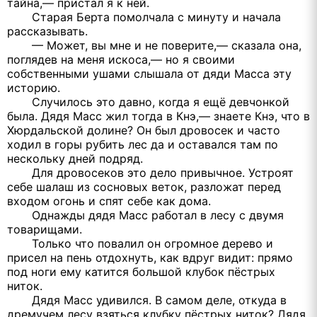
тайна,— пристал я к ней.
Старая Берта помолчала с минуту и начала
рассказывать.
— Может, вы мне и не поверите,— сказала она,
поглядев на меня искоса,— но я своими
собственными ушами слышала от дяди Масса эту
историю.
Случилось это давно, когда я ещё девчонкой
была. Дядя Масс жил тогда в Кнэ,— знаете Кнэ, что в
Хюрдальской долине? Он был дровосек и часто
ходил в горы рубить лес да и оставался там по
нескольку дней подряд.
Для дровосеков это дело привычное. Устроят
себе шалаш из сосновых веток, разложат перед
входом огонь и спят себе как дома.
Однажды дядя Масс работал в лесу с двумя
товарищами.
Только что повалил он огромное дерево и
присел на пень отдохнуть, как вдруг видит: прямо
под ноги ему катится большой клубок пёстрых
ниток.
Дядя Масс удивился. В самом деле, откуда в
дремучем лесу взяться клубку пёстрых ниток? Дядя