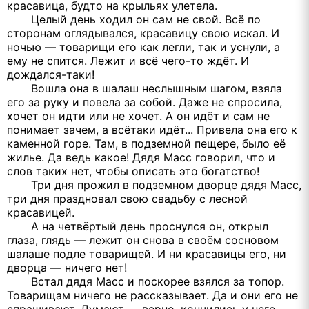
красавица, будто на крыльях улетела.
Целый день ходил он сам не свой. Всё по
сторонам оглядывался, красавицу свою искал. И
ночью — товарищи его как легли, так и уснули, а
ему не спится. Лежит и всё чего-то ждёт. И
дождался-таки!
Вошла она в шалаш неслышным шагом, взяла
его за руку и повела за собой. Даже не спросила,
хочет он идти или не хочет. А он идёт и сам не
понимает зачем, а всётаки идёт... Привела она его к
каменной горе. Там, в подземной пещере, было её
жилье. Да ведь какое! Дядя Масс говорил, что и
слов таких нет, чтобы описать это богатство!
Три дня прожил в подземном дворце дядя Масс,
три дня праздновал свою свадьбу с лесной
красавицей.
А на четвёртый день проснулся он, открыл
глаза, глядь — лежит он снова в своём сосновом
шалаше подле товарищей. И ни красавицы его, ни
дворца — ничего нет!
Встал дядя Масс и поскорее взялся за топор.
Товарищам ничего не рассказывает. Да и они его не