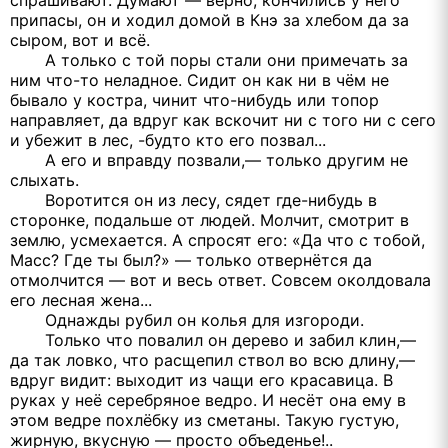
спрашивают. Думают — верно, кончились у него
припасы, он и ходил домой в Кнэ за хлебом да за
сыром, вот и всё.
А только с той поры стали они примечать за
ним что-то неладное. Сидит он как ни в чём не
бывало у костра, чинит что-нибудь или топор
направляет, да вдруг как вскочит ни с того ни с сего
и убежит в лес, -будто кто его позвал...
А его и вправду позвали,— только другим не
слыхать.
Воротится он из лесу, сядет где-нибудь в
сторонке, подальше от людей. Молчит, смотрит в
землю, усмехается. А спросят его: «Да что с тобой,
Масс? Где ты был?» — только отвернётся да
отмолчится — вот и весь ответ. Совсем околдовала
его лесная жена...
Однажды рубил он колья для изгороди.
Только что повалил он дерево и забил клин,—
да так ловко, что расщепил ствол во всю длину,—
вдруг видит: выходит из чащи его красавица. В
руках у неё серебряное ведро. И несёт она ему в
этом ведре похлёбку из сметаны. Такую густую,
жирную, вкусную — просто объеденье!..