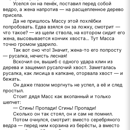
Уселся он на пенёк, поставил перед собой
ведро, а жена напротив — на расщепленное дерево
присела.
Да не пришлось Массу этой похлёбки
попробовать. Едва взялся он за ложку, смотрит —
что такое? — из щели ствола, на котором сидит его
жена, высовывается кончик хвоста... Тут Масса
точно громом ударило.
Так вот оно что! Значит, жена-то его попросту
— русалка, нечисть лесная!
Вскочил он, вышиб с одного удара клин из
дерева и защемил русалочий хвост. Заметалась
русалка, как лисица в капкане, оторвала хвост — и
бежать.
Он даже глазом моргнуть не успел, а её и след
простыл.
Стоит дядя Масс как вкопанный и только
шепчет:
— Сгинь! Пропади! Сгинь! Пропади!
Сколько он так стоял, он и сам не помнил.
Потом очнулся, смотрит: вместо серебряного
ведра — перед ним корзина из берёсты, а вместо