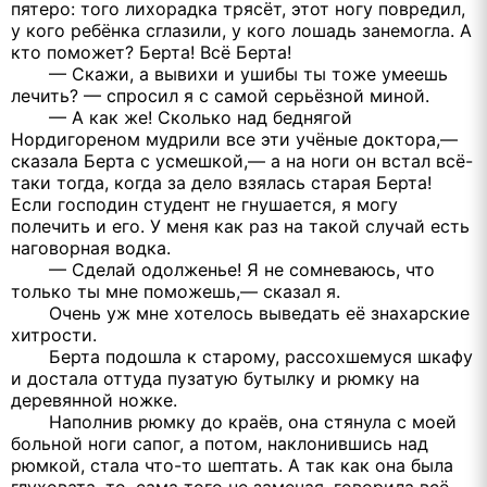
пятеро: того лихорадка трясёт, этот ногу повредил,
у кого ребёнка сглазили, у кого лошадь занемогла. А
кто поможет? Берта! Всё Берта!
— Скажи, а вывихи и ушибы ты тоже умеешь
лечить? — спросил я с самой серьёзной миной.
— А как же! Сколько над беднягой
Нордигореном мудрили все эти учёные доктора,—
сказала Берта с усмешкой,— а на ноги он встал всё-
таки тогда, когда за дело взялась старая Берта!
Если господин студент не гнушается, я могу
полечить и его. У меня как раз на такой случай есть
наговорная водка.
— Сделай одолженье! Я не сомневаюсь, что
только ты мне поможешь,— сказал я.
Очень уж мне хотелось выведать её знахарские
хитрости.
Берта подошла к старому, рассохшемуся шкафу
и достала оттуда пузатую бутылку и рюмку на
деревянной ножке.
Наполнив рюмку до краёв, она стянула с моей
больной ноги сапог, а потом, наклонившись над
рюмкой, стала что-то шептать. А так как она была