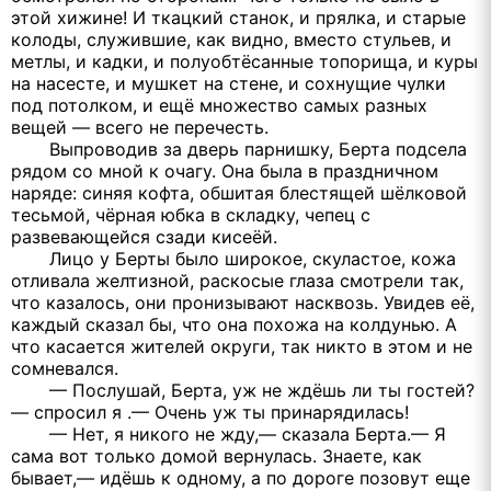
этой хижине! И ткацкий станок, и прялка, и старые
колоды, служившие, как видно, вместо стульев, и
метлы, и кадки, и полуобтёсанные топорища, и куры
на насесте, и мушкет на стене, и сохнущие чулки
под потолком, и ещё множество самых разных
вещей — всего не перечесть.
Выпроводив за дверь парнишку, Берта подсела
рядом со мной к очагу. Она была в праздничном
наряде: синяя кофта, обшитая блестящей шёлковой
тесьмой, чёрная юбка в складку, чепец с
развевающейся сзади кисеёй.
Лицо у Берты было широкое, скуластое, кожа
отливала желтизной, раскосые глаза смотрели так,
что казалось, они пронизывают насквозь. Увидев её,
каждый сказал бы, что она похожа на колдунью. А
что касается жителей округи, так никто в этом и не
сомневался.
— Послушай, Берта, уж не ждёшь ли ты гостей?
— спросил я .— Очень уж ты принарядилась!
— Нет, я никого не жду,— сказала Берта.— Я
сама вот только домой вернулась. Знаете, как
бывает,— идёшь к одному, а по дороге позовут еще