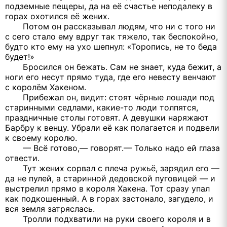
подземные пещеры, да на её счастье неподалеку в
горах охотился её жених.
Потом он рассказывал людям, что ни с того ни
с сего стало ему вдруг так тяжело, так беспокойно,
будто кто ему на ухо шепнул: «Торопись, не то беда
будет!»
Бросился он бежать. Сам не знает, куда бежит, а
ноги его несут прямо туда, где его невесту венчают
с королём Хакеном.
Прибежал он, видит: стоят чёрные лошади под
старинными седлами, какие-то люди толпятся,
праздничные столы готовят. А девушки наряжают
Барбру к венцу. Убрали её как полагается и подвели
к своему королю.
— Всё готово,— говорят.— Только надо ей глаза
отвести.
Тут жених сорвал с плеча ружьё, зарядил его —
да не пулей, а старинной дедовской пуговицей — и
выстрелил прямо в короля Хакена. Тот сразу упал
как подкошенный. А в горах застонало, загудело, и
вся земля затряслась.
Тролли подхватили на руки своего короля и в