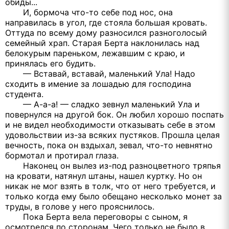
обиды...
И, бормоча что-то себе под нос, она
направилась в угол, где стояла большая кровать.
Оттуда по всему дому разносился разноголосый
семейный храп. Старая Берта наклонилась над
белокурым пареньком, лежавшим с краю, и
принялась его будить.
— Вставай, вставай, маленький Ула! Надо
сходить в имение за лошадью для господина
студента.
— А-а-а! — сладко зевнул маленький Ула и
повернулся на другой бок. Он любил хорошо поспать
и не видел необходимости отказывать себе в этом
удовольствии из-за всяких пустяков. Прошла целая
вечность, пока он вздыхал, зевал, что-то невнятно
бормотал и протирал глаза.
Наконец он вылез из-под разноцветного тряпья
на кровати, натянул штаны, нашел куртку. Но он
никак не мог взять в толк, что от него требуется, и
только когда ему было обещано несколько монет за
труды, в голове у него прояснилось.
Пока Берта вела переговоры с сыном, я
осмотрелся по сторонам. Чего только не было в