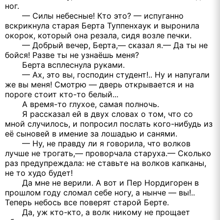
ног.
— Силы небесные! Кто это? — испуганно
вскрикнула старая Берта Туппенхаук и выронила
окорок, который она резала, сидя возле печки.
— Добрый вечер, Берта,— сказал я.— Да ты не
бойся! Разве ты не узнаёшь меня?
Берта всплеснула руками.
— Ах, это вы, господин студент!.. Ну и напугали
же вы меня! Смотрю — дверь открывается и на
пороге стоит кто-то белый...
А время-то глухое, самая полночь.
Я рассказал ей в двух словах о том, что со
мной случилось, и попросил послать кого-нибудь из
её сыновей в имение за лошадью и санями.
— Ну, не правду ли я говорила, что волков
лучше не трогать,— проворчала старуха.— Сколько
раз предупреждала: не ставьте на волков капканы,
не то худо будет!
Да мне не верили. А вот и Пер Нордигорен в
прошлом году сломал себе ногу, а нынче — вы!..
Теперь небось все поверят старой Берте.
Да, уж кто-кто, а волк никому не прощает