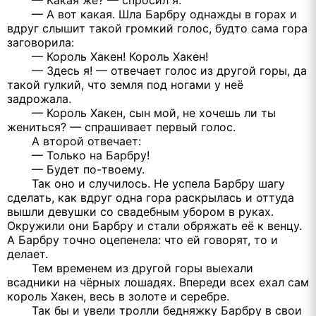
— Какая же? — спросил я.
— А вот какая. Шла Барбру однажды в горах и
вдруг слышит такой громкий голос, будто сама гора
заговорила:
— Король Хакен! Король Хакен!
— Здесь я! — отвечает голос из другой горы, да
такой гулкий, что земля под ногами у неё
задрожала.
— Король Хакен, сын мой, не хочешь ли ты
жениться? — спрашивает первый голос.
А второй отвечает:
— Только на Барбру!
— Будет по-твоему.
Так оно и случилось. Не успела Барбру шагу
сделать, как вдруг одна гора раскрылась и оттуда
вышли девушки со свадебным убором в руках.
Окружили они Барбру и стали обряжать её к венцу.
А Барбру точно оцепенела: что ей говорят, то и
делает.
Тем временем из другой горы выехали
всадники на чёрных лошадях. Впереди всех ехал сам
король Хакен, весь в золоте и серебре.
Так бы и увели тролли бедняжку Барбру в свои