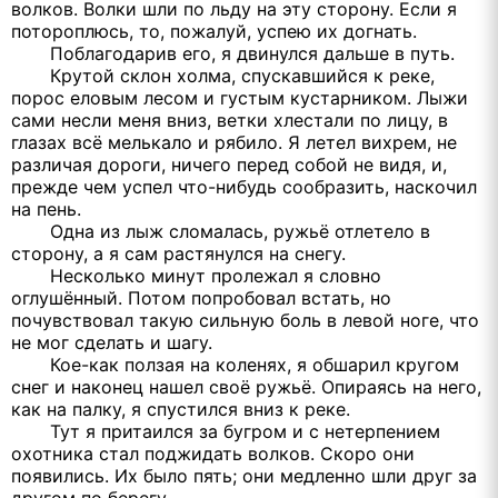
волков. Волки шли по льду на эту сторону. Если я
потороплюсь, то, пожалуй, успею их догнать.
Поблагодарив его, я двинулся дальше в путь.
Крутой склон холма, спускавшийся к реке,
порос еловым лесом и густым кустарником. Лыжи
сами несли меня вниз, ветки хлестали по лицу, в
глазах всё мелькало и рябило. Я летел вихрем, не
различая дороги, ничего перед собой не видя, и,
прежде чем успел что-нибудь сообразить, наскочил
на пень.
Одна из лыж сломалась, ружьё отлетело в
сторону, а я сам растянулся на снегу.
Несколько минут пролежал я словно
оглушённый. Потом попробовал встать, но
почувствовал такую сильную боль в левой ноге, что
не мог сделать и шагу.
Кое-как ползая на коленях, я обшарил кругом
снег и наконец нашел своё ружьё. Опираясь на него,
как на палку, я спустился вниз к реке.
Тут я притаился за бугром и с нетерпением
охотника стал поджидать волков. Скоро они
появились. Их было пять; они медленно шли друг за