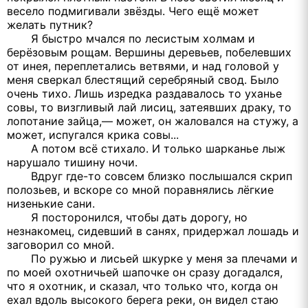
весело подмигивали звёзды. Чего ещё может
желать путник?
Я быстро мчался по лесистым холмам и
берёзовым рощам. Вершины деревьев, побелевших
от инея, переплетались ветвями, и над головой у
меня сверкал блестящий серебряный свод. Было
очень тихо. Лишь изредка раздавалось то уханье
совы, то визгливый лай лисиц, затеявших драку, то
лопотание зайца,— может, он жаловался на стужу, а
может, испугался крика совы...
А потом всё стихало. И только шарканье лыж
нарушало тишину ночи.
Вдруг где-то совсем близко послышался скрип
полозьев, и вскоре со мной поравнялись лёгкие
низенькие сани.
Я посторонился, чтобы дать дорогу, но
незнакомец, сидевший в санях, придержал лошадь и
заговорил со мной.
По ружью и лисьей шкурке у меня за плечами и
по моей охотничьей шапочке он сразу догадался,
что я охотник, и сказал, что только что, когда он
ехал вдоль высокого берега реки, он видел стаю