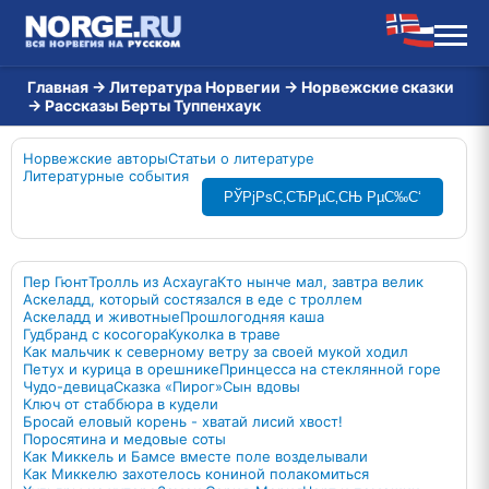
Главная
→
Литература Норвегии
→
Норвежские сказки
→
Рассказы Берты Туппенхаук
Норвежские авторы
Статьи о литературе
Литературные события
РЎРјРѕС‚СЂРµС‚СЊ РµС‰С‘
Пер Гюнт
Тролль из Асхауга
Кто нынче мал, завтра велик
Аскеладд, который состязался в еде с троллем
Аскеладд и животные
Прошлогодняя каша
Гудбранд с косогора
Куколка в траве
Как мальчик к северному ветру за своей мукой ходил
Петух и курица в орешнике
Принцесса на стеклянной горе
Чудо-девица
Сказка «Пирог»
Сын вдовы
Ключ от стаббюра в кудели
Бросай еловый корень - хватай лисий хвост!
Поросятина и медовые соты
Как Миккель и Бамсе вместе поле возделывали
Как Миккелю захотелось кониной полакомиться