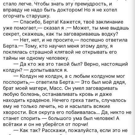
стало легче. Чтобы знать эту премудрость, и
вправду не надо быть доктором! Но я не хотел
огорчать старушку.
— Спасибо, Берта! Кажется, твоё заклинание
уже помогает,— сказал я .— Может, ты мне выдашь
секрет, скажешь, как ты заговариваешь водку?
— Нет, нет, и не просите,— поспешно ответила
Берта.— Тому, кто научил меня этому делу, я
поклялась страшной клятвой не открывать его
тайны ни одному человеку.
— Да кто же это такой был? Верно, настоящий
колдун? — допытывался я.
— Колдун не колдун, а с любым колдуном мог
поспорить,— ответила Берта.— Это был мой дядя,
брат моей матери, Масс. Он умел заговаривать
любую болезнь, останавливать кровь и даже
находить краденое. Нечего греха таить, случалось
ему не только лечить, но и насылать всякие
хворости. Вся округа его побаивалась... Да, никто не
станет спорить — большого ума был человек! А
всётаки и он не уберёгся от порчи!
— Как так? Расскажи, пожалуйста, если это не