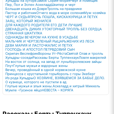
Хульдры на хуторе
Замок Сория-Мория
Черт и помещик
Пер, Пол и Эспен Аскеладд
Шкипер и черт
Большая кошка из Довре
Тролль на празднике
Пастор и работник
Отчего вода в море соленая
Муж-хозяйка
ЧЕРТ И СУДЬЯ
ПРОЧЬ ПОШЛА, КИСКА!
КУРИЦА И ПЕТУХ
ЗАЯЦ, КОТОРЫЙ ЖЕНИЛСЯ
ДЛЯ КАЖДОГО РОДИТЕЛЯ ЕГО ДЕТИ ЛУЧШИЕ
ДВЕНАДЦАТЬ ДИКИХ УТОК
ГОРНЫЙ ТРОЛЛЬ БЕЗ СЕРДЦА
СТРАННАЯ ШКАТУЛКА
ОДНАЖДЫ ВЕЧЕРОМ НА КУХНЕ В УСАДЬБЕ
МАЛЬЧИК И ЧЕРТ
ЗЕЛЕНЫЙ РЫЦАРЬ
ЖЕНИХ ИЗ ЛЕСА
ДЕВА МАРИЯ И ЛАСТОЧКА
ЛИС И ПЕТУХ
ГОСПОДЬ И АПОСТОЛ ПЕТР
ВДОВИЙ СЫН
Скрипач Веслефрик
Вороны Ут-Рёста
Святой Олав и тролль
Хульдры-соседи
Рассказы Берты Туппенхаук
Ловля макрелей
На восток от солнца, на запад от луны
Королевские зайцы
Плут
Глупые мужья и вздорные жены
Вечер, проведённый в одной норвежской кухне
Принцесса с хрустальной горы
Король с горы Экеберг
Из рода Хульдры
О ХОЗЯИНЕ, ВЗЯВШЕМСЯ ЗА БАБЬЕ ДЕЛО.
О кузнеце, которого не пустили в ад
Глупые мужья и злыя жены.
Аскеладд и хитрый Миккель
Мумле –Гусиное яйцо
НЕВЕСТА – КОРЯГА
Рассказы Берты Туппенхаук