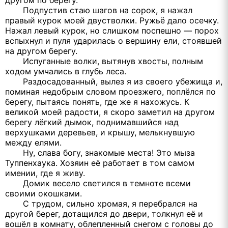
другом по берегу.
Подпустив стаю шагов на сорок, я нажал
правый курок моей двустволки. Ружьё дало осечку.
Нажал левый курок, но слишком поспешно — порох
вспыхнул и пуля ударилась о вершину ели, стоявшей
на другом берегу.
Испуганные волки, вытянув хвосты, полным
ходом умчались в глубь леса.
Раздосадованный, вылез я из своего убежища и,
поминая недобрым словом проезжего, поплёлся по
берегу, пытаясь понять, где же я нахожусь. К
великой моей радости, я скоро заметил на другом
берегу лёгкий дымок, поднимавшийся над
верхушками деревьев, и крышу, мелькнувшую
между елями.
Ну, слава богу, знакомые места! Это мыза
Туппенхаука. Хозяин её работает в том самом
имении, где я живу.
Домик весело светился в темноте всеми
своими окошками.
С трудом, сильно хромая, я перебрался на
другой берег, дотащился до двери, толкнул её и
вошёл в комнату, облепленный снегом с головы до