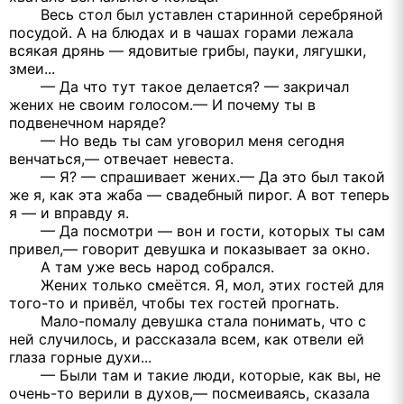
Весь стол был уставлен старинной серебряной
посудой. А на блюдах и в чашах горами лежала
всякая дрянь — ядовитые грибы, пауки, лягушки,
змеи...
— Да что тут такое делается? — закричал
жених не своим голосом.— И почему ты в
подвенечном наряде?
— Но ведь ты сам уговорил меня сегодня
венчаться,— отвечает невеста.
— Я? — спрашивает жених.— Да это был такой
же я, как эта жаба — свадебный пирог. А вот теперь
я — и вправду я.
— Да посмотри — вон и гости, которых ты сам
привел,— говорит девушка и показывает за окно.
А там уже весь народ собрался.
Жених только смеётся. Я, мол, этих гостей для
того-то и привёл, чтобы тех гостей прогнать.
Мало-помалу девушка стала понимать, что с
ней случилось, и рассказала всем, как отвели ей
глаза горные духи...
— Были там и такие люди, которые, как вы, не
очень-то верили в духов,— посмеиваясь, сказала