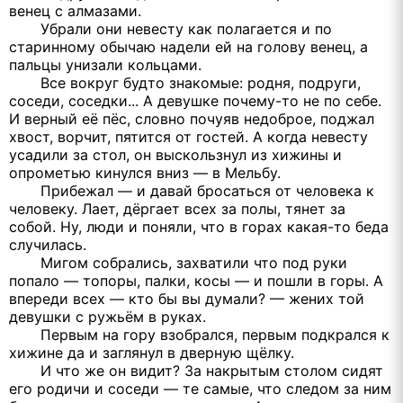
венец с алмазами.
Убрали они невесту как полагается и по
старинному обычаю надели ей на голову венец, а
пальцы унизали кольцами.
Все вокруг будто знакомые: родня, подруги,
соседи, соседки... А девушке почему-то не по себе.
И верный её пёс, словно почуяв недоброе, поджал
хвост, ворчит, пятится от гостей. А когда невесту
усадили за стол, он выскользнул из хижины и
опрометью кинулся вниз — в Мельбу.
Прибежал — и давай бросаться от человека к
человеку. Лает, дёргает всех за полы, тянет за
собой. Ну, люди и поняли, что в горах какая-то беда
случилась.
Мигом собрались, захватили что под руки
попало — топоры, палки, косы — и пошли в горы. А
впереди всех — кто бы вы думали? — жених той
девушки с ружьём в руках.
Первым на гору взобрался, первым подкрался к
хижине да и заглянул в дверную щёлку.
И что же он видит? За накрытым столом сидят
его родичи и соседи — те самые, что следом за ним