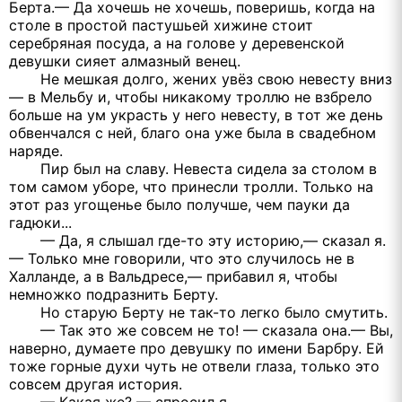
Берта.— Да хочешь не хочешь, поверишь, когда на
столе в простой пастушьей хижине стоит
серебряная посуда, а на голове у деревенской
девушки сияет алмазный венец.
Не мешкая долго, жених увёз свою невесту вниз
— в Мельбу и, чтобы никакому троллю не взбрело
больше на ум украсть у него невесту, в тот же день
обвенчался с ней, благо она уже была в свадебном
наряде.
Пир был на славу. Невеста сидела за столом в
том самом уборе, что принесли тролли. Только на
этот раз угощенье было получше, чем пауки да
гадюки...
— Да, я слышал где-то эту историю,— сказал я.
— Только мне говорили, что это случилось не в
Халланде, а в Вальдресе,— прибавил я, чтобы
немножко подразнить Берту.
Но старую Берту не так-то легко было смутить.
— Так это же совсем не то! — сказала она.— Вы,
наверно, думаете про девушку по имени Барбру. Ей
тоже горные духи чуть не отвели глаза, только это
совсем другая история.