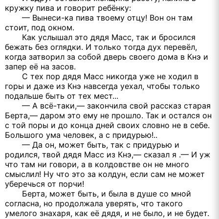
кружку пива и говорит ребёнку:
— Вынеси-ка пива твоему отцу! Вон он там
стоит, под окном.
Как услышал это дядя Масс, так и бросился
бежать без оглядки. И только тогда дух перевёл,
когда затворил за собой дверь своего дома в Кнэ и
запер её на засов.
С тех пор дядя Масс никогда уже не ходил в
горы и даже из Кнэ навсегда уехал, чтобы только
подальше быть от тех мест...
— А всё-таки,— закончила свой рассказ старая
Берта,— даром это ему не прошло. Так и остался он
с той поры и до конца дней своих словно не в себе.
Большого ума человек, а с придурью!..
— Да он, может быть, так с придурью и
родился, твой дядя Масс из Кнэ,— сказал я .— И уж
что там ни говори, а в колдовстве он не много
смыслил! Ну что это за колдун, если сам не может
уберечься от порчи!
Берта, может быть, и была в душе со мной
согласна, но продолжала уверять, что такого
умелого знахаря, как её дядя, и не было, и не будет.