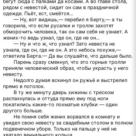
бегут сюда с палками да косами. А во главе стола,
рядом с невестой, сидит он сам в праздничной
одежде. Пьёт, ест, смеётся...
— Ну, вот видишь,— перебил я Берту,— а ты
говорила, что если русалки и тролли захотят
обморочить человека, так он сам себя не узнает. А
жених-то ведь узнал, где он, где не он...
— Ну и что ж, что узнал? Зато невеста не
узнала, где он, где не он. А это небось похуже,—
ответила Берта.— Да вы слушайте, что дальше было.
Парень сразу смекнул, что это горные тролли
приняли человеческий образ, чтобы украсть у него
невесту.
Недолго думая вскинул он ружьё и выстрелил
прямо в потолок.
В ту же минуту дверь хижины с треском
распахнулась и оттуда прямо ему под ноги
покатились какие-то лохматые клубки — один
другого больше.
Не помня себя жених ворвался в комнату и
увидел свою невесту за свадебным столом в полном
подвенечном уборе. Только на пальце у неё не
хватало венчального кольца.