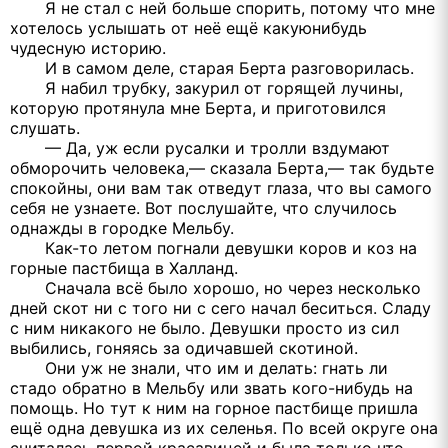
Я не стал с ней больше спорить, потому что мне
хотелось услышать от неё ещё какуюнибудь
чудесную историю.
И в самом деле, старая Берта разговорилась.
Я набил трубку, закурил от горящей лучины,
которую протянула мне Берта, и приготовился
слушать.
— Да, уж если русалки и тролли вздумают
обморочить человека,— сказала Берта,— так будьте
спокойны, они вам так отведут глаза, что вы самого
себя не узнаете. Вот послушайте, что случилось
однажды в городке Мельбу.
Как-то летом погнали девушки коров и коз на
горные пастбища в Халланд.
Сначала всё было хорошо, но через несколько
дней скот ни с того ни с сего начал беситься. Сладу
с ним никакого не было. Девушки просто из сил
выбились, гоняясь за одичавшей скотиной.
Они уж не знали, что им и делать: гнать ли
стадо обратно в Мельбу или звать кого-нибудь на
помощь. Но тут к ним на горное пастбище пришла
ещё одна девушка из их селенья. По всей округе она