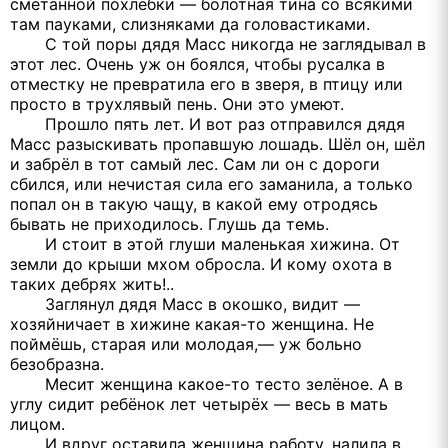
сметанной похлёбки — болотная тина со всякими
там пауками, слизняками да головастиками.
С той поры дядя Масс никогда не заглядывал в
этот лес. Очень уж он боялся, чтобы русалка в
отместку не превратила его в зверя, в птицу или
просто в трухлявый пень. Они это умеют.
Прошло пять лет. И вот раз отправился дядя
Масс разыскивать пропавшую лошадь. Шёл он, шёл
и забрёл в тот самый лес. Сам ли он с дороги
сбился, или нечистая сила его заманила, а только
попал он в такую чащу, в какой ему отродясь
бывать не приходилось. Глушь да темь.
И стоит в этой глуши маленькая хижина. От
земли до крыши мхом обросла. И кому охота в
таких дебрях жить!..
Заглянул дядя Масс в окошко, видит —
хозяйничает в хижине какая-то женщина. Не
поймёшь, старая или молодая,— уж больно
безобразна.
Месит женщина какое-то тесто зелёное. А в
углу сидит ребёнок лет четырёх — весь в мать
лицом.
И вдруг оставила женщина работу, налила в