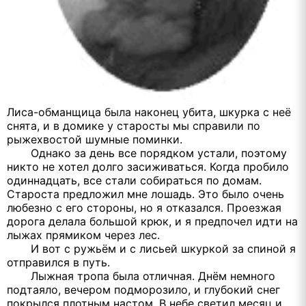
Лиса-обманщица была наконец убита, шкурка с неё
снята, и в домике у старосты мы справили по
рыжехвостой шумные поминки.
Однако за день все порядком устали, поэтому
никто не хотел долго засиживаться. Когда пробило
одиннадцать, все стали собираться по домам.
Староста предложил мне лошадь. Это было очень
любезно с его стороны, но я отказался. Проезжая
дорога делала большой крюк, и я предпочел идти на
лыжах прямиком через лес.
И вот с ружьём и с лисьей шкуркой за спиной я
отправился в путь.
Лыжная тропа была отличная. Днём немного
подтаяло, вечером подморозило, и глубокий снег
покрылся плотным настом. В небе светил месяц и