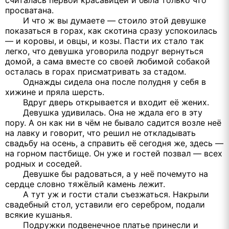
считалась первой красавицей и была только что
просватана.
И что ж вы думаете — стоило этой девушке
показаться в горах, как скотина сразу успокоилась
— и коровы, и овцы, и козы. Пасти их стало так
легко, что девушка уговорила подруг вернуться
домой, а сама вместе со своей любимой собакой
осталась в горах присматривать за стадом.
Однажды сидела она после полудня у себя в
хижине и пряла шерсть.
Вдруг дверь открывается и входит её жених.
Девушка удивилась. Она не ждала его в эту
пору. А он как ни в чём не бывало садится возле неё
на лавку и говорит, что решил не откладывать
свадьбу на осень, а справить её сегодня же, здесь —
на горном пастбище. Он уже и гостей позвал — всех
родных и соседей.
Девушке бы радоваться, а у неё почемуто на
сердце словно тяжёлый камень лежит.
А тут уж и гости стали съезжаться. Накрыли
свадебный стол, уставили его серебром, подали
всякие кушанья.
Подружки подвенечное платье принесли и