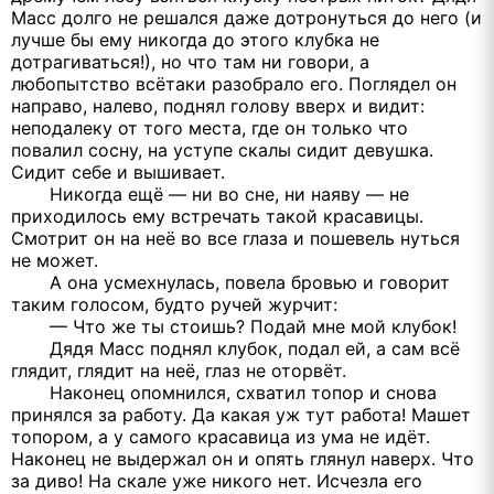
Масс долго не решался даже дотронуться до него (и
лучше бы ему никогда до этого клубка не
дотрагиваться!), но что там ни говори, а
любопытство всётаки разобрало его. Поглядел он
направо, налево, поднял голову вверх и видит:
неподалеку от того места, где он только что
повалил сосну, на уступе скалы сидит девушка.
Сидит себе и вышивает.
Никогда ещё — ни во сне, ни наяву — не
приходилось ему встречать такой красавицы.
Смотрит он на неё во все глаза и пошевель нуться
не может.
А она усмехнулась, повела бровью и говорит
таким голосом, будто ручей журчит:
— Что же ты стоишь? Подай мне мой клубок!
Дядя Масс поднял клубок, подал ей, а сам всё
глядит, глядит на неё, глаз не оторвёт.
Наконец опомнился, схватил топор и снова
принялся за работу. Да какая уж тут работа! Машет
топором, а у самого красавица из ума не идёт.
Наконец не выдержал он и опять глянул наверх. Что
за диво! На скале уже никого нет. Исчезла его