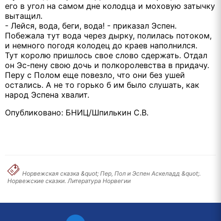
его в угол на самом дне колодца и моховую затычку
вытащил.
- Лейся, вода, беги, вода! - приказал Эспен.
Побежала тут вода через дырку, полилась потоком,
и немного погодя колодец до краев наполнился.
Тут королю пришлось свое слово сдержать. Отдал
он Эс-пену свою дочь и полкоролевства в придачу.
Перу с Полом еще повезло, что они без ушей
остались. А не то горько б им было слушать, как
народ Эспена хвалит.
Опубликовано: БНИЦ/Шпилькин С.В.
Норвежская сказка &quot; Пер, Пол и Эспен Аскеладд &quot;.
Норвежские сказки. Литература Норвегии