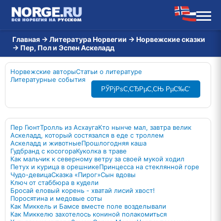
Главная
→
Литература Норвегии
→
Норвежские сказки
→
Пер, Пол и Эспен Аскеладд
Норвежские авторы
Статьи о литературе
Литературные события
РЎРјРѕС‚СЂРµС‚СЊ РµС‰С‘
Пер Гюнт
Тролль из Асхауга
Кто нынче мал, завтра велик
Аскеладд, который состязался в еде с троллем
Аскеладд и животные
Прошлогодняя каша
Гудбранд с косогора
Куколка в траве
Как мальчик к северному ветру за своей мукой ходил
Петух и курица в орешнике
Принцесса на стеклянной горе
Чудо-девица
Сказка «Пирог»
Сын вдовы
Ключ от стаббюра в кудели
Бросай еловый корень - хватай лисий хвост!
Поросятина и медовые соты
Как Миккель и Бамсе вместе поле возделывали
Как Миккелю захотелось кониной полакомиться