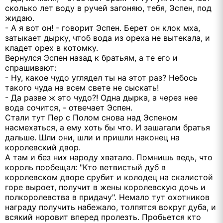
сколько лет воду в ручей загоняю, тебя, Эспен, под
жидаю.
- А я вот он! - говорит Эспен. Берет он клок мха,
затыкает дырку, чтоб вода из ореха не вытекала, и
кладет орех в котомку.
Вернулся Эспен назад к братьям, а те его и
спрашивают:
- Ну, какое чудо углядел ты на этот раз? Небось
такого чуда на всем свете не сыскать!
- Да разве ж это чудо?! Одна дырка, а через нее
вода сочится, - отвечает Эспен.
Стали тут Пер с Полом снова над Эспеном
насмехаться, а ему хоть бы что. И зашагали братья
дальше. Шли они, шли и пришли наконец на
королевский двор.
А там и без них народу хватало. Помнишь ведь, что
король пообещал: "Кто ветвистый дуб в
королевском дворе срубит и колодец на скалистой
горе выроет, получит в жены королевскую дочь и
полкоролевства в придачу". Немало тут охотников
награду получить набежало, толпятся вокруг дуба, и
всякий норовит вперед пролезть. Пробьется кто