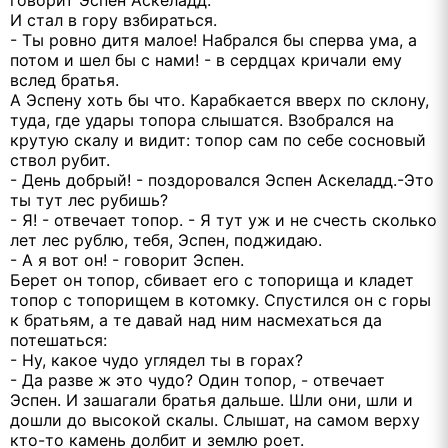
говорит Эспен Аскеладд.
И стал в гору взбираться.
- Ты ровно дитя малое! Набрался бы сперва ума, а
потом и шел бы с нами! - в сердцах кричали ему
вслед братья.
А Эспену хоть бы что. Карабкается вверх по склону,
туда, где удары топора слышатся. Взобрался на
крутую скалу и видит: топор сам по себе сосновый
ствол рубит.
- День добрый! - поздоровался Эспен Аскеладд.-Это
ты тут лес рубишь?
- Я! - отвечает топор. - Я тут уж и не счесть сколько
лет лес рублю, тебя, Эспен, поджидаю.
- А я вот он! - говорит Эспен.
Берет он топор, сбивает его с топорища и кладет
топор с топорищем в котомку. Спустился он с горы
к братьям, а те давай над ним насмехаться да
потешаться:
- Ну, какое чудо углядел ты в горах?
- Да разве ж это чудо? Один топор, - отвечает
Эспен. И зашагали братья дальше. Шли они, шли и
дошли до высокой скалы. Слышат, на самом верху
кто-то камень долбит и землю роет.