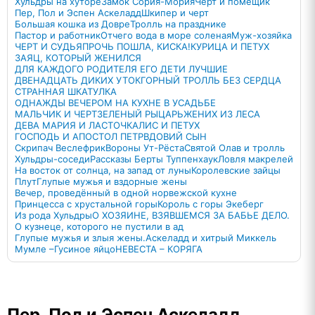
Хульдры на хуторе
Замок Сория-Мория
Черт и помещик
Пер, Пол и Эспен Аскеладд
Шкипер и черт
Большая кошка из Довре
Тролль на празднике
Пастор и работник
Отчего вода в море соленая
Муж-хозяйка
ЧЕРТ И СУДЬЯ
ПРОЧЬ ПОШЛА, КИСКА!
КУРИЦА И ПЕТУХ
ЗАЯЦ, КОТОРЫЙ ЖЕНИЛСЯ
ДЛЯ КАЖДОГО РОДИТЕЛЯ ЕГО ДЕТИ ЛУЧШИЕ
ДВЕНАДЦАТЬ ДИКИХ УТОК
ГОРНЫЙ ТРОЛЛЬ БЕЗ СЕРДЦА
СТРАННАЯ ШКАТУЛКА
ОДНАЖДЫ ВЕЧЕРОМ НА КУХНЕ В УСАДЬБЕ
МАЛЬЧИК И ЧЕРТ
ЗЕЛЕНЫЙ РЫЦАРЬ
ЖЕНИХ ИЗ ЛЕСА
ДЕВА МАРИЯ И ЛАСТОЧКА
ЛИС И ПЕТУХ
ГОСПОДЬ И АПОСТОЛ ПЕТР
ВДОВИЙ СЫН
Скрипач Веслефрик
Вороны Ут-Рёста
Святой Олав и тролль
Хульдры-соседи
Рассказы Берты Туппенхаук
Ловля макрелей
На восток от солнца, на запад от луны
Королевские зайцы
Плут
Глупые мужья и вздорные жены
Вечер, проведённый в одной норвежской кухне
Принцесса с хрустальной горы
Король с горы Экеберг
Из рода Хульдры
О ХОЗЯИНЕ, ВЗЯВШЕМСЯ ЗА БАБЬЕ ДЕЛО.
О кузнеце, которого не пустили в ад
Глупые мужья и злыя жены.
Аскеладд и хитрый Миккель
Мумле –Гусиное яйцо
НЕВЕСТА – КОРЯГА
Пер, Пол и Эспен Аскеладд