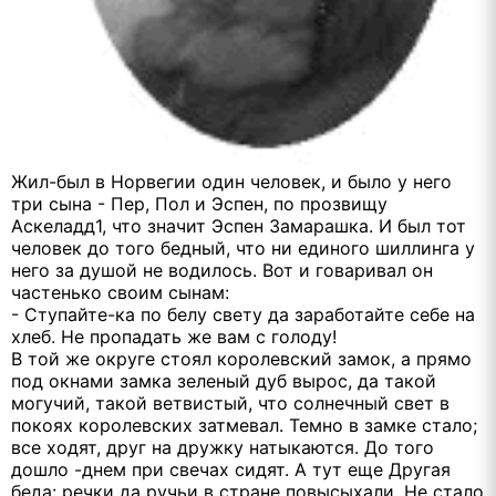
Жил-был в Норвегии один человек, и было у него
три сына - Пер, Пол и Эспен, по прозвищу
Аскеладд1, что значит Эспен Замарашка. И был тот
человек до того бедный, что ни единого шиллинга у
него за душой не водилось. Вот и говаривал он
частенько своим сынам:
- Ступайте-ка по белу свету да заработайте себе на
хлеб. Не пропадать же вам с голоду!
В той же округе стоял королевский замок, а прямо
под окнами замка зеленый дуб вырос, да такой
могучий, такой ветвистый, что солнечный свет в
покоях королевских затмевал. Темно в замке стало;
все ходят, друг на дружку натыкаются. До того
дошло -днем при свечах сидят. А тут еще Другая
беда: речки да ручьи в стране повысыхали. Не стало