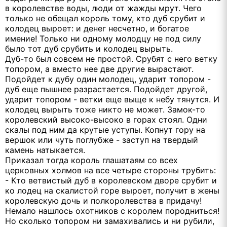
в королевстве воды, люди от жажды мрут. Чего
только не обещал король тому, кто дуб срубит и
колодец выроет: и денег несчетно, и богатое
имение! Только ни одному молодцу не под силу
было тот дуб срубить и колодец вырыть.
Дуб-то был совсем не простой. Срубят с него ветку
топором, а вместо нее две другие вырастают.
Подойдет к дубу один молодец, ударит топором -
дуб еще пышнее разрастается. Подойдет другой,
ударит топором - ветки еще выще к небу тянутся. И
колодец вырыть тоже никто не может. Замок-то
королевский высоко-высоко в горах стоял. Одни
скалы под ним да крутые уступы. Копнут гору на
вершок или чуть поглубже - заступ на твердый
камень натыкается.
Приказал тогда король глашатаям со всех
церковных холмов на все четыре стороны трубить:
- Кто ветвистый дуб в королевском дворе срубит и
ко лодец на скалистой горе выроет, получит в жены
королевскую дочь и полкоролевства в придачу!
Немало нашлось охотников с королем породниться!
Но сколько топором ни замахивались и ни рубили,