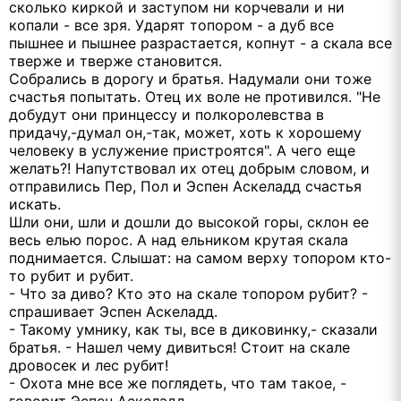
сколько киркой и заступом ни корчевали и ни
копали - все зря. Ударят топором - а дуб все
пышнее и пышнее разрастается, копнут - а скала все
тверже и тверже становится.
Собрались в дорогу и братья. Надумали они тоже
счастья попытать. Отец их воле не противился. "Не
добудут они принцессу и полкоролевства в
придачу,-думал он,-так, может, хоть к хорошему
человеку в услужение пристроятся". А чего еще
желать?! Напутствовал их отец добрым словом, и
отправились Пер, Пол и Эспен Аскеладд счастья
искать.
Шли они, шли и дошли до высокой горы, склон ее
весь елью порос. А над ельником крутая скала
поднимается. Слышат: на самом верху топором кто-
то рубит и рубит.
- Что за диво? Кто это на скале топором рубит? -
спрашивает Эспен Аскеладд.
- Такому умнику, как ты, все в диковинку,- сказали
братья. - Нашел чему дивиться! Стоит на скале
дровосек и лес рубит!
- Охота мне все же поглядеть, что там такое, -