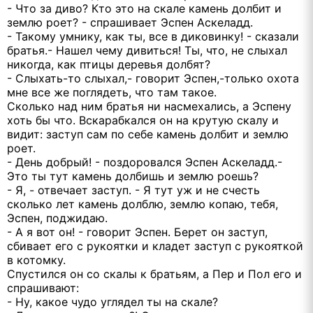
- Что за диво? Кто это на скале камень долбит и
землю роет? - спрашивает Эспен Аскеладд.
- Такому умнику, как ты, все в диковинку! - сказали
братья.- Нашел чему дивиться! Ты, что, не слыхал
никогда, как птицы деревья долбят?
- Слыхать-то слыхал,- говорит Эспен,-только охота
мне все же поглядеть, что там такое.
Сколько над ним братья ни насмехались, а Эспену
хоть бы что. Вскарабкался он на крутую скалу и
видит: заступ сам по себе камень долбит и землю
роет.
- День добрый! - поздоровался Эспен Аскеладд.-
Это ты тут камень долбишь и землю роешь?
- Я, - отвечает заступ. - Я тут уж и не счесть
сколько лет камень долблю, землю копаю, тебя,
Эспен, поджидаю.
- А я вот он! - говорит Эспен. Берет он заступ,
сбивает его с рукоятки и кладет заступ с рукояткой
в котомку.
Спустился он со скалы к братьям, а Пер и Пол его и
спрашивают:
- Ну, какое чудо углядел ты на скале?