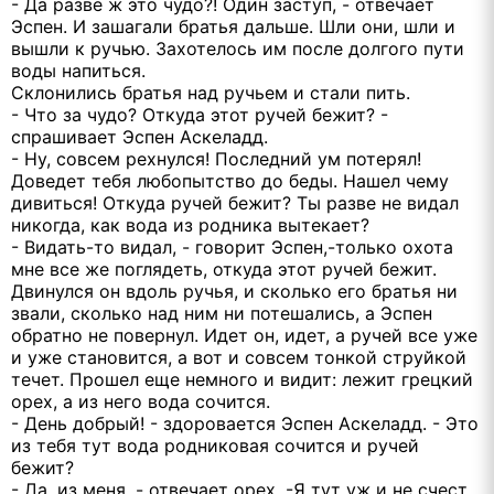
- Да разве ж это чудо?! Один заступ, - отвечает
Эспен. И зашагали братья дальше. Шли они, шли и
вышли к ручью. Захотелось им после долгого пути
воды напиться.
Склонились братья над ручьем и стали пить.
- Что за чудо? Откуда этот ручей бежит? -
спрашивает Эспен Аскеладд.
- Ну, совсем рехнулся! Последний ум потерял!
Доведет тебя любопытство до беды. Нашел чему
дивиться! Откуда ручей бежит? Ты разве не видал
никогда, как вода из родника вытекает?
- Видать-то видал, - говорит Эспен,-только охота
мне все же поглядеть, откуда этот ручей бежит.
Двинулся он вдоль ручья, и сколько его братья ни
звали, сколько над ним ни потешались, а Эспен
обратно не повернул. Идет он, идет, а ручей все уже
и уже становится, а вот и совсем тонкой струйкой
течет. Прошел еще немного и видит: лежит грецкий
орех, а из него вода сочится.
- День добрый! - здоровается Эспен Аскеладд. - Это
из тебя тут вода родниковая сочится и ручей
бежит?
- Да, из меня, - отвечает орех. -Я тут уж и не счест