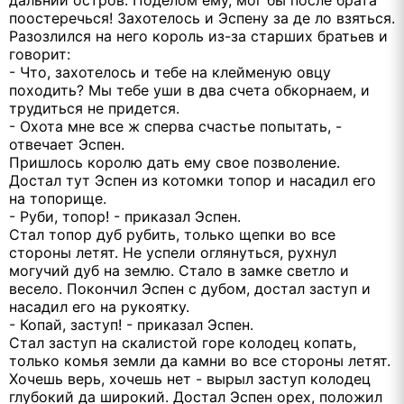
дальний остров. Поделом ему, мог бы после брата
поостеречься! Захотелось и Эспену за де ло взяться.
Разозлился на него король из-за старших братьев и
говорит:
- Что, захотелось и тебе на клейменую овцу
походить? Мы тебе уши в два счета обкорнаем, и
трудиться не придется.
- Охота мне все ж сперва счастье попытать, -
отвечает Эспен.
Пришлось королю дать ему свое позволение.
Достал тут Эспен из котомки топор и насадил его
на топорище.
- Руби, топор! - приказал Эспен.
Стал топор дуб рубить, только щепки во все
стороны летят. Не успели оглянуться, рухнул
могучий дуб на землю. Стало в замке светло и
весело. Покончил Эспен с дубом, достал заступ и
насадил его на рукоятку.
- Копай, заступ! - приказал Эспен.
Стал заступ на скалистой горе колодец копать,
только комья земли да камни во все стороны летят.
Хочешь верь, хочешь нет - вырыл заступ колодец
глубокий да широкий. Достал Эспен орех, положил