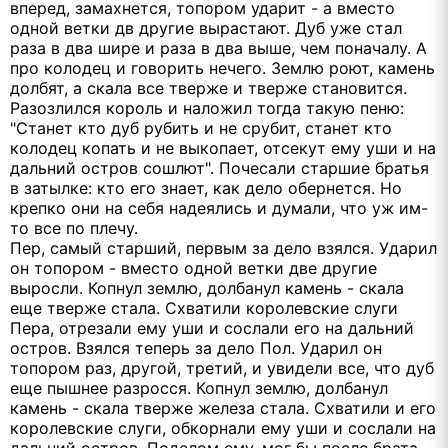
вперед, замахнется, топором ударит - а вместо
одной ветки дв другие вырастают. Дуб уже стал
раза в два шире и раза в два выше, чем поначалу. А
про колодец и говорить нечего. Землю роют, камень
долбят, а скала все тверже и тверже становится.
Разозлился король и наложил тогда такую пеню:
"Станет кто дуб рубить и не срубит, станет кто
колодец копать и не выкопает, отсекут ему уши и на
дальний остров сошлют". Почесали старшие братья
в затылке: кто его знает, как дело обернется. Но
крепко они на себя надеялись и думали, что уж им-
то все по плечу.
Пер, самый старший, первым за дело взялся. Ударил
он топором - вместо одной ветки две другие
выросли. Копнул землю, долбанул камень - скала
еще тверже стала. Схватили королевские слуги
Пера, отрезали ему уши и сослали его на дальний
остров. Взялся теперь за дело Пол. Ударил он
топором раз, другой, третий, и увидели все, что дуб
еще пышнее разросся. Копнул землю, долбанул
камень - скала тверже железа стала. Схватили и его
королевские слуги, обкорнали ему уши и сослали на