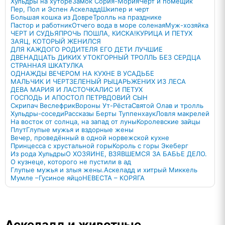
Хульдры на хуторе
Замок Сория-Мория
Черт и помещик
Пер, Пол и Эспен Аскеладд
Шкипер и черт
Большая кошка из Довре
Тролль на празднике
Пастор и работник
Отчего вода в море соленая
Муж-хозяйка
ЧЕРТ И СУДЬЯ
ПРОЧЬ ПОШЛА, КИСКА!
КУРИЦА И ПЕТУХ
ЗАЯЦ, КОТОРЫЙ ЖЕНИЛСЯ
ДЛЯ КАЖДОГО РОДИТЕЛЯ ЕГО ДЕТИ ЛУЧШИЕ
ДВЕНАДЦАТЬ ДИКИХ УТОК
ГОРНЫЙ ТРОЛЛЬ БЕЗ СЕРДЦА
СТРАННАЯ ШКАТУЛКА
ОДНАЖДЫ ВЕЧЕРОМ НА КУХНЕ В УСАДЬБЕ
МАЛЬЧИК И ЧЕРТ
ЗЕЛЕНЫЙ РЫЦАРЬ
ЖЕНИХ ИЗ ЛЕСА
ДЕВА МАРИЯ И ЛАСТОЧКА
ЛИС И ПЕТУХ
ГОСПОДЬ И АПОСТОЛ ПЕТР
ВДОВИЙ СЫН
Скрипач Веслефрик
Вороны Ут-Рёста
Святой Олав и тролль
Хульдры-соседи
Рассказы Берты Туппенхаук
Ловля макрелей
На восток от солнца, на запад от луны
Королевские зайцы
Плут
Глупые мужья и вздорные жены
Вечер, проведённый в одной норвежской кухне
Принцесса с хрустальной горы
Король с горы Экеберг
Из рода Хульдры
О ХОЗЯИНЕ, ВЗЯВШЕМСЯ ЗА БАБЬЕ ДЕЛО.
О кузнеце, которого не пустили в ад
Глупые мужья и злыя жены.
Аскеладд и хитрый Миккель
Мумле –Гусиное яйцо
НЕВЕСТА – КОРЯГА
Аскеладд и животные