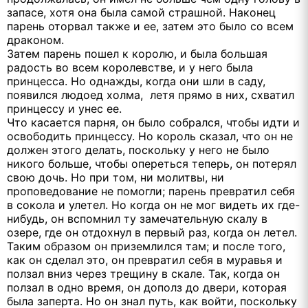
запасе, хотя она была самой страшной. Наконец
парень оторвал также и ее, затем это было со всем
драконом.
Затем парень пошел к королю, и была большая
радость во всем королевстве, и у него была
принцесса. Но однажды, когда они шли в саду,
появился людоед холма, летя прямо в них, схватил
принцессу и унес ее.
Что касается парня, он было собрался, чтобы идти и
освободить принцессу. Но король сказал, что он не
должен этого делать, поскольку у него не было
никого больше, чтобы опереться теперь, он потерял
свою дочь. Но при том, ни молитвы, ни
проповедование не помогли; парень превратил себя
в сокола и улетел. Но когда он не мог видеть их где-
нибудь, он вспомнил ту замечательную скалу в
озере, где он отдохнул в первый раз, когда он летел.
Таким образом он приземлился там; и после того,
как он сделал это, он превратил себя в муравья и
ползал вниз через трещину в скале. Так, когда он
ползал в одно время, он дополз до двери, которая
была заперта. Но он знал путь, как войти, поскольку