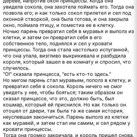
дереве, напротив окон принцессы. Когда она
увидела сокола, она захотела поймать его. Тогда она
позвола его; и как только сокол прилетел и сел под
оконной створкой, она была готова, и она закрыла
окно, поймала птицу, и поместиа ее в клетку.
Ночью парень превратил себя в муравья и выполз из
клетки, и затем он превратил себя в его
собственное тело, поднялся и сел у кровати
принцессы. Тогда она стала настолько испуганной,
что она упала, визгливо выкрикивала и разбудила
короля, который зашел в ее комнату и спросил, что
случилось.
"О!" сказала принцесса, "есть кто-то здесь."
Но мигом парень стал муравьем, пополз в клетку, и
превратил себя в сокола. Король ничего не смог
увидеть у нее, чтобы бояться; таким образом он
сказал принцессе, что это, должно быть, был
кошмар, который ей приснился. Но как только он
отошел от двери, так была та же самая история,
неуспевшая закончиться. Парень выполз из клетки
как муравей, и затем стал им самим, и сел рядом у
кровати принцессы.
Тогда она громко закричала, и король пришел снова,