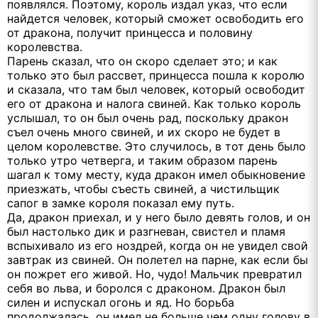
появлялся. Поэтому, король издал указ, что если
найдется человек, который сможет освободить его
от дракона, получит принцесса и половину
королевства.
Парень сказал, что он скоро сделает это; и как
только это был рассвет, принцесса пошла к королю
и сказала, что там был человек, который освободит
его от дракона и налога свиней. Как только король
услышал, то он был очень рад, поскольку дракон
съел очень много свиней, и их скоро не будет в
целом королевстве. Это случилось, в тот день было
только утро четверга, и таким образом парень
шагал к тому месту, куда дракон имел обыкновение
приезжать, чтобы съесть свиней, а чистильщик
сапог в замке короля показал ему путь.
Да, дракон приехал, и у него было девять голов, и он
был настолько дик и разгневан, свистел и пламя
вспыхивало из его ноздрей, когда он не увидел свой
завтрак из свиней. Он полетел на парне, как если бы
он пожрет его живой. Но, чудо! Мальчик превратил
себя во льва, и боролся с драконом. Дракон был
силен и испускал огонь и яд. Но борьба
продолжалась, он имел не больше чем одну голову в