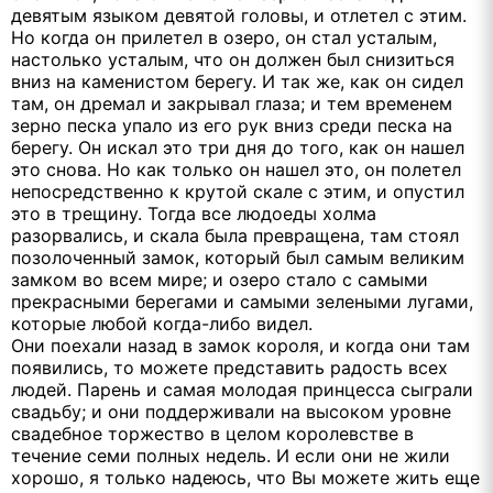
девятым языком девятой головы, и отлетел с этим.
Но когда он прилетел в озеро, он стал усталым,
настолько усталым, что он должен был снизиться
вниз на каменистом берегу. И так же, как он сидел
там, он дремал и закрывал глаза; и тем временем
зерно песка упало из его рук вниз среди песка на
берегу. Он искал это три дня до того, как он нашел
это снова. Но как только он нашел это, он полетел
непосредственно к крутой скале с этим, и опустил
это в трещину. Тогда все людоеды холма
разорвались, и скала была превращена, там стоял
позолоченный замок, который был самым великим
замком во всем мире; и озеро стало с самыми
прекрасными берегами и самыми зелеными лугами,
которые любой когда-либо видел.
Они поехали назад в замок короля, и когда они там
появились, то можете представить радость всех
людей. Парень и самая молодая принцесса сыграли
свадьбу; и они поддерживали на высоком уровне
свадебное торжество в целом королевстве в
течение семи полных недель. И если они не жили
хорошо, я только надеюсь, что Вы можете жить еще