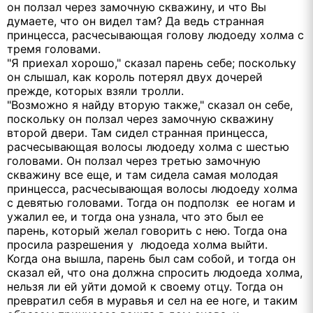
он ползал через замочную скважину, и что Вы
думаете, что он видел там? Да ведь странная
принцесса, расчесывающая голову людоеду холма с
тремя головами.
"Я приехал хорошо," сказал парень себе; поскольку
он слышал, как король потерял двух дочерей
прежде, которых взяли тролли.
"Возможно я найду вторую также," сказал он себе,
поскольку он ползал через замочную скважину
второй двери. Там сидел странная принцесса,
расчесывающая волосы людоеду холма с шестью
головами. Он ползал через третью замочную
скважину все еще, и там сидела самая молодая
принцесса, расчесывающая волосы людоеду холма
с девятью головами. Тогда он подползк ее ногам и
ужалил ее, и тогда она узнала, что это был ее
парень, который желал говорить с нею. Тогда она
просила разрешения у людоеда холма выйти.
Когда она вышла, парень был сам собой, и тогда он
сказал ей, что она должна спросить людоеда холма,
нельзя ли ей уйти домой к своему отцу. Тогда он
превратил себя в муравья и сел на ее ноге, и таким