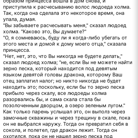
образом принцесса вошла в дом снова, и
приступила к расчесыванию волос людоеда холма.
Так, когда она сделала это некоторое время, она
упала, думая.
"Вы забываете расчесывать меня," сказал людоед
холма. "Каково это, Вы думаете?"
"О, я сомневаюсь, буду ли я когда-либо убегать от
этого места и домой к дому моего отца," сказала
принцесса.
"Нет, нет, это, что Вы никогда не будете делать,"
сказал людоед холма; "не, если Вы не можете найти
зерно песка, который находится под девятым
языком девятой головы дракона, которому Ваш
отец заплатил налог; но никто никогда не будет
находить это; поскольку, если бы то зерно песка
прибыло через скалу, все людоеды холма
разорвались бы, и сама скала стала бы
позолоченным дворцом, а озеро зеленым лугом."
Как только парень услышал это, он выполз через
замочные скважины и через трещину в скале, пока
он не выбрался наружу. Тогда он превратил себя в
сокола, и полетел, где дракон лежит. Тогда он
охотился, пока он не нашел зерно песка под