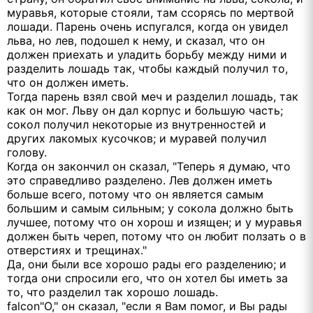
муравья, которые стояли, там ссорясь по мертвой
лошади. Парень очень испугался, когда он увидел
льва, но лев, подошел к нему, и сказал, что он
должен приехать и уладить борьбу между ними и
разделить лошадь так, чтобы каждый получил то,
что он должен иметь.
Тогда парень взял свой меч и разделил лошадь, так
как он мог. Льву он дал корпус и большую часть;
сокол получил некоторые из внутренностей и
других лакомых кусочков; и муравей получил
голову.
Когда он закончил он сказал, "Теперь я думаю, что
это справедливо разделено. Лев должен иметь
больше всего, потому что он является самым
большим и самым сильным; у сокола должно быть
лучшее, потому что он хорош и изящен; и у муравья
должен быть череп, потому что он любит ползать о в
отверстиях и трещинах."
Да, они были все хорошо рады его разделению; и
тогда они спросили его, что он хотел бы иметь за
то, что разделил так хорошо лошадь.
falcon"О," он сказал, "если я Вам помог, и Вы рады