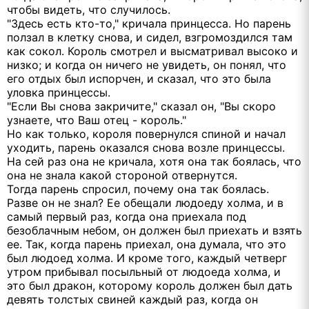
чтобы видеть, что случилось.
"Здесь есть кто-то," кричала принцесса. Но парень
ползал в клетку снова, и сидел, взгромоздился там
как сокол. Король смотрел и высматривал высоко и
низко; и когда он ничего не увидеть, он понял, что
его отдых был испорчен, и сказал, что это была
уловка принцессы.
"Если Вы снова закричите," сказал он, "Вы скоро
узнаете, что Ваш отец - король."
Но как только, короля повернулся спиной и начал
уходить, парень оказался снова возле принцессы.
На сей раз она не кричала, хотя она так боялась, что
она не знала какой стороной отвернутся.
Тогда парень спросил, почему она так боялась.
Разве он не знал? Ее обещали людоеду холма, и в
самый первый раз, когда она приехала под
безоблачным небом, он должен был приехать и взять
ее. Так, когда парень приехал, она думала, что это
был людоед холма. И кроме того, каждый четверг
утром прибывал посыльный от людоеда холма, и
это был дракон, которому король должен был дать
девять толстых свиней каждый раз, когда он