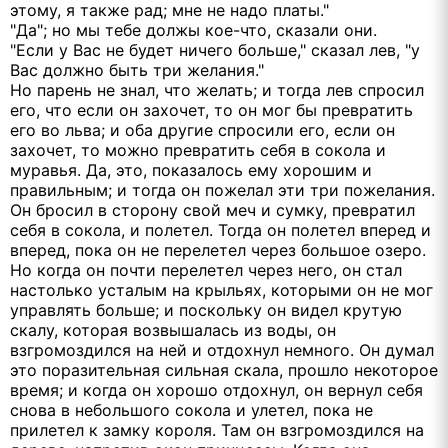
этому, я также рад; мне не надо платы."
"Да"; но мы тебе должы кое-что, сказали они.
"Если у Вас не будет ничего больше," сказал лев, "у
Вас должно быть три желания."
Но парень не знал, что желать; и тогда лев спросил
его, что если он захочет, то он мог бы превратить
его во льва; и оба другие спросили его, если он
захочет, то можно превратить себя в сокола и
муравья. Да, это, показалось ему хорошим и
правильным; и тогда он пожелал эти три пожелания.
Он бросил в сторону свой меч и сумку, превратил
себя в сокола, и полетел. Тогда он полетел вперед и
вперед, пока он не перелетел через большое озеро.
Но когда он почти перелетел через него, он стал
настолько усталым на крыльях, которыми он не мог
управлять больше; и поскольку он видел крутую
скалу, которая возвышалась из воды, он
взгромоздился на ней и отдохнул немного. Он думал
это поразительная сильная скала, прошло некоторое
время; и когда он хорошо отдохнул, он вернул себя
снова в небольшого сокола и улетел, пока не
прилетел к замку короля. Там он взгромоздился на