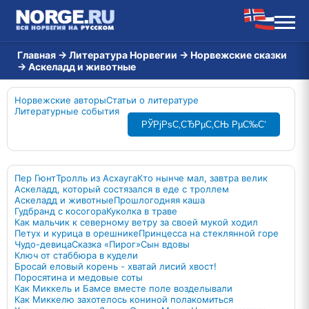
Главная
→
Литература Норвегии
→
Норвежские сказки
→
Аскеладд и животные
Норвежские авторы
Статьи о литературе
Литературные события
РЎРјРѕС‚СЂРµС‚СЊ РµС‰С‘
Пер Гюнт
Тролль из Асхауга
Кто нынче мал, завтра велик
Аскеладд, который состязался в еде с троллем
Аскеладд и животные
Прошлогодняя каша
Гудбранд с косогора
Куколка в траве
Как мальчик к северному ветру за своей мукой ходил
Петух и курица в орешнике
Принцесса на стеклянной горе
Чудо-девица
Сказка «Пирог»
Сын вдовы
Ключ от стаббюра в кудели
Бросай еловый корень - хватай лисий хвост!
Поросятина и медовые соты
Как Миккель и Бамсе вместе поле возделывали
Как Миккелю захотелось кониной полакомиться