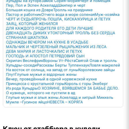
Хульдры на хуторе
Замок Сория-Мория
Черт и помещик
Пер, Пол и Эспен Аскеладд
Шкипер и черт
Большая кошка из Довре
Тролль на празднике
Пастор и работник
Отчего вода в море соленая
Муж-хозяйка
ЧЕРТ И СУДЬЯ
ПРОЧЬ ПОШЛА, КИСКА!
КУРИЦА И ПЕТУХ
ЗАЯЦ, КОТОРЫЙ ЖЕНИЛСЯ
ДЛЯ КАЖДОГО РОДИТЕЛЯ ЕГО ДЕТИ ЛУЧШИЕ
ДВЕНАДЦАТЬ ДИКИХ УТОК
ГОРНЫЙ ТРОЛЛЬ БЕЗ СЕРДЦА
СТРАННАЯ ШКАТУЛКА
ОДНАЖДЫ ВЕЧЕРОМ НА КУХНЕ В УСАДЬБЕ
МАЛЬЧИК И ЧЕРТ
ЗЕЛЕНЫЙ РЫЦАРЬ
ЖЕНИХ ИЗ ЛЕСА
ДЕВА МАРИЯ И ЛАСТОЧКА
ЛИС И ПЕТУХ
ГОСПОДЬ И АПОСТОЛ ПЕТР
ВДОВИЙ СЫН
Скрипач Веслефрик
Вороны Ут-Рёста
Святой Олав и тролль
Хульдры-соседи
Рассказы Берты Туппенхаук
Ловля макрелей
На восток от солнца, на запад от луны
Королевские зайцы
Плут
Глупые мужья и вздорные жены
Вечер, проведённый в одной норвежской кухне
Принцесса с хрустальной горы
Король с горы Экеберг
Из рода Хульдры
О ХОЗЯИНЕ, ВЗЯВШЕМСЯ ЗА БАБЬЕ ДЕЛО.
О кузнеце, которого не пустили в ад
Глупые мужья и злыя жены.
Аскеладд и хитрый Миккель
Мумле –Гусиное яйцо
НЕВЕСТА – КОРЯГА
Ключ от стаббюра в кудели