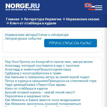
Главная
→
Литература Норвегии
→
Норвежские сказки
→
Ключ от стаббюра в кудели
Норвежские авторы
Статьи о литературе
Литературные события
РЎРјРѕС‚СЂРµС‚СЊ РµС‰С‘
Пер Гюнт
Тролль из Асхауга
Кто нынче мал, завтра велик
Аскеладд, который состязался в еде с троллем
Аскеладд и животные
Прошлогодняя каша
Гудбранд с косогора
Куколка в траве
Как мальчик к северному ветру за своей мукой ходил
Петух и курица в орешнике
Принцесса на стеклянной горе
Чудо-девица
Сказка «Пирог»
Сын вдовы
Ключ от стаббюра в кудели
Бросай еловый корень - хватай лисий хвост!
Поросятина и медовые соты
Как Миккель и Бамсе вместе поле возделывали
Как Миккелю захотелось кониной полакомиться