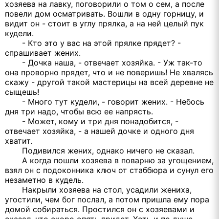
хозяева на лавку, поговорили о том о сем, а после
повели дом осматривать. Вошли в одну горницу, и
видит он - стоит в углу прялка, а на ней целый пук
кудели.
- Кто это у вас на этой прялке прядет? -
спрашивает жених.
- Дочка наша, - отвечает хозяйка. - Уж так-то
она проворно прядет, что и не поверишь! Не хвалясь
скажу - другой такой мастерицы на всей деревне не
сыщешь!
- Много тут кудели, - говорит жених. - Небось
дня три надо, чтобы всю ее напрясть.
- Может, кому и три дня понадобится, -
отвечает хозяйка, - а нашей дочке и одного дня
хватит.
Подивился жених, однако ничего не сказал.
А когда пошли хозяева в поварню за угощением,
взял он с подоконника ключ от стаббюра и сунул его
незаметно в кудель.
Накрыли хозяева на стол, усадили жениха,
угостили, чем бог послал, а потом пришла ему пора
домой собираться. Простился он с хозяевами и