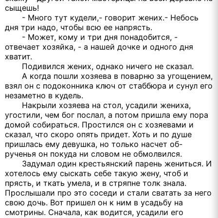
сыщешь!
- Много тут кудели,- говорит жених.- Небось
дня три надо, чтобы всю ее напрясть.
- Может, кому и три дня понадобится, -
отвечает хозяйка, - а нашей дочке и одного дня
хватит.
Подивился жених, однако ничего не сказал.
А когда пошли хозяева в поварню за угощением,
взял он с подоконника ключ от стаббюра и сунул его
незаметно в кудель.
Накрыли хозяева на стол, усадили жениха,
угостили, чем бог послал, а потом пришла ему пора
домой собираться. Простился он с хозяевами и
сказал, что скоро опять придет. Хоть и по душе
пришлась ему девушка, но только насчет об-
рученья он покуда ни словом не обмолвился.
Задумал один крестьянский парень жениться. И
хотелось ему сыскать себе такую жену, чтоб и
прясть, и ткать умела, и в стряпне толк знала.
Прослышали про это соседи и стали сватать за него
свою дочь. Вот пришел он к ним в усадьбу на
смотрины. Сначала, как водится, усадили его