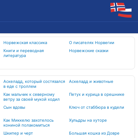
Норвежская классика
О писателях Норвегии
Книги и переводная
Норвежские сказки
литература
Аскеладд, который состязался
Аскеладд и животные
в еде с троллем
Как мальчик к северному
Петух и курица в орешнике
ветру за своей мукой ходил
Сын вдовы
Ключ от стаббюра в кудели
Как Миккелю захотелось
Хульдры на хуторе
кониной полакомиться
Шкипер и черт
Большая кошка из Довре