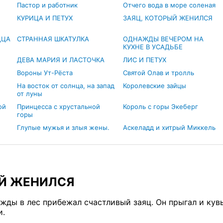
Пастор и работник
Отчего вода в море соленая
КУРИЦА И ПЕТУХ
ЗАЯЦ, КОТОРЫЙ ЖЕНИЛСЯ
ДЦА
СТРАННАЯ ШКАТУЛКА
ОДНАЖДЫ ВЕЧЕРОМ НА
КУХНЕ В УСАДЬБЕ
ДЕВА МАРИЯ И ЛАСТОЧКА
ЛИС И ПЕТУХ
Вороны Ут-Рёста
Святой Олав и тролль
На восток от солнца, на запад
Королевские зайцы
от луны
ой
Принцесса с хрустальной
Король с горы Экеберг
горы
Глупые мужья и злыя жены.
Аскеладд и хитрый Миккель
ЫЙ ЖЕНИЛСЯ
жды в лес прибежал счастливый заяц. Он прыгал и кув
и.