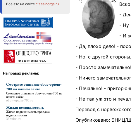
Вско
Всё это на сайте
cities.norge.ru
.
- Де
- Ну
- И 
- Да, плохо дело! - пос
- Но, с другой стороны
- Просто замечательно!
На правах рекламы:
- Ничего замечательного
Смотрите описание obuv-optom-
- Печально! - пригорюн
700 на нашем сайте
Смотрите описание obuv-optom-700 на
нашем сайте
- Не так уж это и печа
obuv-optom-700.ru
Жилая недвижимость
Перевод с норвежског
Жилая недвижимость
продажа
недвижимости
33bukvi.ru
Опубликовано: БНИЦ/Ш