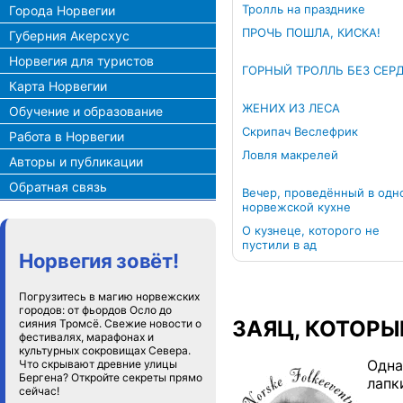
Тролль на празднике
Города Норвегии
ПРОЧЬ ПОШЛА, КИСКА!
Губерния Акерсхус
Норвегия для туристов
ГОРНЫЙ ТРОЛЛЬ БЕЗ СЕР
Карта Норвегии
ЖЕНИХ ИЗ ЛЕСА
Обучение и образование
Скрипач Веслефрик
Работа в Норвегии
Ловля макрелей
Авторы и публикации
Обратная связь
Вечер, проведённый в одн
норвежской кухне
О кузнеце, которого не
пустили в ад
Норвегия зовёт!
Погрузитесь в магию норвежских
городов: от фьордов Осло до
ЗАЯЦ, КОТОР
сияния Тромсё. Свежие новости о
фестивалях, марафонах и
культурных сокровищах Севера.
Одна
Что скрывают древние улицы
Бергена? Откройте секреты прямо
лапк
сейчас!