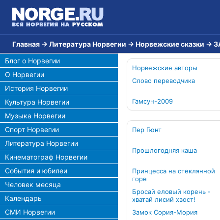
Главная
→
Литература Норвегии
→
Норвежские сказки
→
З
Блог о Норвегии
Норвежские авторы
О Норвегии
Слово переводчика
История Норвегии
Гамсун-2009
Культура Норвегии
Музыка Норвегии
Спорт Норвегии
Пер Гюнт
Литература Норвегии
Прошлогодняя каша
Кинематограф Норвегии
События и юбилеи
Принцесса на стеклянной
горе
Человек месяца
Бросай еловый корень -
Календарь
хватай лисий хвост!
СМИ Норвегии
Замок Сория-Мория