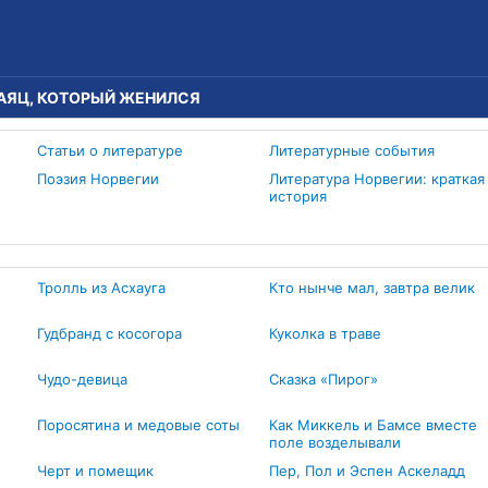
АЯЦ, КОТОРЫЙ ЖЕНИЛСЯ
Статьи о литературе
Литературные события
Поэзия Норвегии
Литература Норвегии: краткая
история
Тролль из Асхауга
Кто нынче мал, завтра велик
Гудбранд с косогора
Куколка в траве
Чудо-девица
Сказка «Пирог»
Поросятина и медовые соты
Как Миккель и Бамсе вместе
поле возделывали
Черт и помещик
Пер, Пол и Эспен Аскеладд