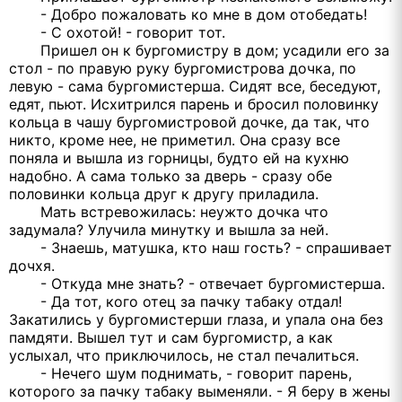
- Добро пожаловать ко мне в дом отобедать!
- С охотой! - говорит тот.
Пришел он к бургомистру в дом; усадили его за
стол - по правую руку бургомистрова дочка, по
левую - сама бургомистерша. Сидят все, беседуют,
едят, пьют. Исхитрился парень и бросил половинку
кольца в чашу бургомистровой дочке, да так, что
никто, кроме нее, не приметил. Она сразу все
поняла и вышла из горницы, будто ей на кухню
надобно. А сама только за дверь - сразу обе
половинки кольца друг к другу приладила.
Мать встревожилась: неужто дочка что
задумала? Улучила минутку и вышла за ней.
- Знаешь, матушка, кто наш гость? - спрашивает
дочхя.
- Откуда мне знать? - отвечает бургомистерша.
- Да тот, кого отец за пачку табаку отдал!
Закатились у бургомистерши глаза, и упала она без
памдяти. Вышел тут и сам бургомистр, а как
услыхал, что приключилось, не стал печалиться.
- Нечего шум поднимать, - говорит парень,
которого за пачку табаку выменяли. - Я беру в жены