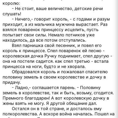
королю:
- Не стоит, ваше величество, детские речи
слушать!
- Ничего,- говорит король, - с годами и разум
приходит, а из мальчика мужчина вырастает. Раз
взялся поваренок принцессу исцелить, пусть
попытает свои силы. Немало потников уже
находилось, да все потом отступались.
Взял парнишка свой песенник, и повел его
король к принцессе. Спел поваренок ей песню -
королевская дочка Ручку поднимает, спел другую -
она на постели садится. как спел третью - встала
принцесса на ноги, будто и не хворала.
Обрадовался король и пожаловал спасителю
половину земель в своем королевстве и дочку в
придачу.
- Ладно,- соглашается парень. - Половину
земель в королевстве, так и быть, возьму, сгодится.
Премного благодарен! А вот королевскую дочку в
жены взять не могу. Я другой обещание дал.
Остался он в той стране, и досталось ему
полкоролевства. А вскоре война началась. Пошел на