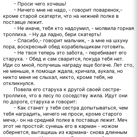
- Проси чего хочешь!
- Ничего мне не надо, - говорит поваренок,-
кроме старой скатерти, что на нижней полке в
поставце лежит.
- Не иначе, тебя кто надоумил, - молвила горная
троллиха. - Ну да ладно, бери скатерть!
- Спасибо,- говорит мальчик, - а мне на шхуну
пора, воскресный обед корабельщикам готовить.
- Не твоя теперь это забота, - перебивает его
старуха. - Обед и сам сварится, покуда тебя нет.
Иди со мной, получишь награду еще богаче. Лет сто,
не меньше, я помощи ждала, кричала, аукала, но
никто меня не слыхал, никто, кроме тебя, не
откликнулся.
Повела его старуха к другой своей сестре-
троллихе, что в лесу по соседству жила. Идут они
по дороге, старуха и говорит:
- Как станет у тебя сестра допытываться, чем
тебя наградить, ничего не проси, кроме старого
меча,- он на средней полке в поставце лежит. Меч
этот не простой: сунешь его в карман - ножом
обернется, вытащишь из кармана- снова длинным