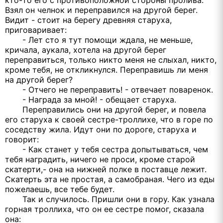
кто-то его с противоположной стороны пролива.
Взял он челнок и переправился на другой берег.
Видит - стоит на берегу древняя старуха,
приговаривает:
- Лет сто я тут помощи ждала, не меньше,
кричала, аукала, хотела на другой берег
переправиться, только никто меня не слыхал, никто,
кроме тебя, не откликнулся. Переправишь ли меня
на другой берег?
- Отчего не переправить! - отвечает поваренок.
- Награда за мной! - обещает старуха.
Переправились они на другой берег, и повела
его старуха к своей сестре-троллихе, что в горе по
соседству жила. Идут они по дороге, старуха и
говорит:
- Как станет у тебя сестра допытываться, чем
тебя наградить, ничего не проси, кроме старой
скатерти,- она на нижней полке в поставце лежит.
Скатерть эта не простая, а самобраная. Чего из еды
пожелаешь, все тебе будет.
Так и случилось. Пришли они в гору. Как узнала
горная троллиха, что он ее сестре помог, сказала
она: