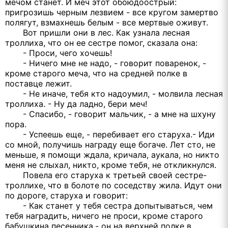
мечом станет. И меч этот обоюдоострый:
пригрозишь черным лезвием - все кругом замертво
полягут, взмахнешь белым - все мертвые оживут.
Вот пришли они в лес. Как узнала лесная
троллиха, что он ее сестре помог, сказала она:
- Проси, чего хочешь!
- Ничего мне не надо, - говорит поваренок, -
кроме старого меча, что на средней полке в
поставце лежит.
- Не иначе, тебя кто надоумил, - молвила лесная
троллиха. - Ну да ладно, бери меч!
- Спасибо, - говорит мальчик, - а мне на шхуну
пора.
- Успеешь еще, - перебивает его старуха.- Иди
со мной, получишь награду еще богаче. Лет сто, не
меньше, я помощи ждала, кричала, аукала, но никто
меня не слыхал, никто, кроме тебя, не откликнулся.
Повела его старуха к третьей своей сестре-
троллихе, что в болоте по соседству жила. Идут они
по дороге, старуха и говорит:
- Как станет у тебя сестра допытываться, чем
тебя наградить, ничего не проси, кроме старого
бабушкина песенника,- он на верхней полке в