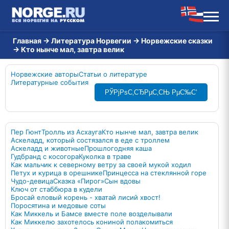
Главная
→
Литература Норвегии
→
Норвежские сказки
→
Кто нынче мал, завтра велик
Норвежские авторы
Статьи о литературе
Литературные события
РЎРјРѕС‚СЂРµС‚СЊ РµС‰С‘
Пер Гюнт
Тролль из Асхауга
Кто нынче мал, завтра велик
Аскеладд, который состязался в еде с троллем
Аскеладд и животные
Прошлогодняя каша
Гудбранд с косогора
Куколка в траве
Как мальчик к северному ветру за своей мукой ходил
Петух и курица в орешнике
Принцесса на стеклянной горе
Чудо-девица
Сказка «Пирог»
Сын вдовы
Ключ от стаббюра в кудели
Бросай еловый корень - хватай лисий хвост!
Поросятина и медовые соты
Как Миккель и Бамсе вместе поле возделывали
Как Миккелю захотелось кониной полакомиться