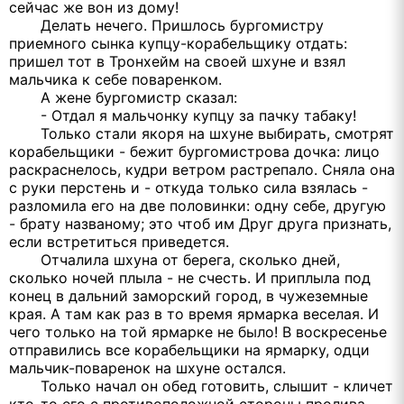
сейчас же вон из дому!
Делать нечего. Пришлось бургомистру
приемного сынка купцу-корабельщику отдать:
пришел тот в Тронхейм на своей шхуне и взял
мальчика к себе поваренком.
А жене бургомистр сказал:
- Отдал я мальчонку купцу за пачку табаку!
Только стали якоря на шхуне выбирать, смотрят
корабельщики - бежит бургомистрова дочка: лицо
раскраснелось, кудри ветром растрепало. Сняла она
с руки перстень и - откуда только сила взялась -
разломила его на две половинки: одну себе, другую
- брату названому; это чтоб им Друг друга признать,
если встретиться приведется.
Отчалила шхуна от берега, сколько дней,
сколько ночей плыла - не счесть. И приплыла под
конец в дальний заморский город, в чужеземные
края. А там как раз в то время ярмарка веселая. И
чего только на той ярмарке не было! В воскресенье
отправились все корабельщики на ярмарку, одци
мальчик-поваренок на шхуне остался.
Только начал он обед готовить, слышит - кличет