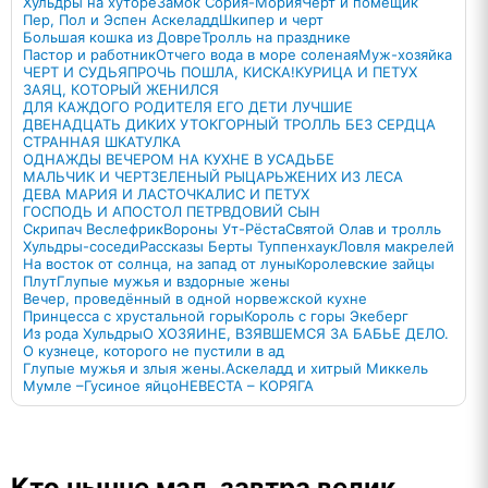
Хульдры на хуторе
Замок Сория-Мория
Черт и помещик
Пер, Пол и Эспен Аскеладд
Шкипер и черт
Большая кошка из Довре
Тролль на празднике
Пастор и работник
Отчего вода в море соленая
Муж-хозяйка
ЧЕРТ И СУДЬЯ
ПРОЧЬ ПОШЛА, КИСКА!
КУРИЦА И ПЕТУХ
ЗАЯЦ, КОТОРЫЙ ЖЕНИЛСЯ
ДЛЯ КАЖДОГО РОДИТЕЛЯ ЕГО ДЕТИ ЛУЧШИЕ
ДВЕНАДЦАТЬ ДИКИХ УТОК
ГОРНЫЙ ТРОЛЛЬ БЕЗ СЕРДЦА
СТРАННАЯ ШКАТУЛКА
ОДНАЖДЫ ВЕЧЕРОМ НА КУХНЕ В УСАДЬБЕ
МАЛЬЧИК И ЧЕРТ
ЗЕЛЕНЫЙ РЫЦАРЬ
ЖЕНИХ ИЗ ЛЕСА
ДЕВА МАРИЯ И ЛАСТОЧКА
ЛИС И ПЕТУХ
ГОСПОДЬ И АПОСТОЛ ПЕТР
ВДОВИЙ СЫН
Скрипач Веслефрик
Вороны Ут-Рёста
Святой Олав и тролль
Хульдры-соседи
Рассказы Берты Туппенхаук
Ловля макрелей
На восток от солнца, на запад от луны
Королевские зайцы
Плут
Глупые мужья и вздорные жены
Вечер, проведённый в одной норвежской кухне
Принцесса с хрустальной горы
Король с горы Экеберг
Из рода Хульдры
О ХОЗЯИНЕ, ВЗЯВШЕМСЯ ЗА БАБЬЕ ДЕЛО.
О кузнеце, которого не пустили в ад
Глупые мужья и злыя жены.
Аскеладд и хитрый Миккель
Мумле –Гусиное яйцо
НЕВЕСТА – КОРЯГА
Кто нынче мал, завтра велик