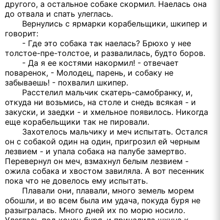
другого, а остальное собаке скормил. Наелась она
до отвала и спать улеглась.
Вернулись с ярмарки корабельщики, шкипер и
говорит:
- Где это собака так наелась? Брюхо у нее
толстое-пре-толстое, и развалилась, будто боров.
- Да я ее костями накормил! - отвечает
поваренок, - Молодец, парень, и собаку не
забываешь! - похвалил шкипер.
Расстелил мальчик скатерь-самобранку, и,
откуда ни возьмись, на столе и снедь всякая - и
закуски, и заедки - и хмельное появилось. Никогда
еще корабельщики так не пировали.
Захотелось мальчику и меч испытать. Остался
он с собакой один на один, пригрозил ей черным
лезвием - и упала собака на палубе замертво.
Перевернул он меч, взмахнул белым лезвием -
ожила собака и хвостом завиляла. А вот песенник
пока что не довелось ему испытать.
Плавали они, плавали, много земель морем
обошли, и во всем была им удача, покуда буря не
разыгралась. Много дней их по морю носило.