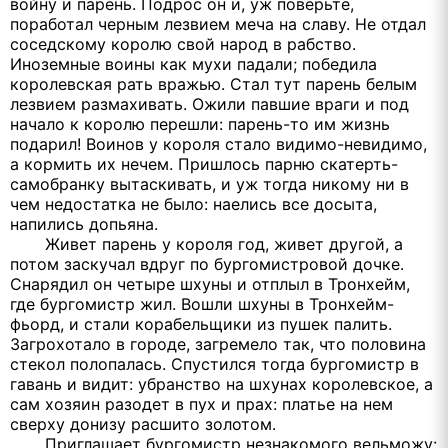
войну и парень. Подрос он и, уж поверьте,
поработал черным лезвием меча на славу. Не отдал
соседскому королю свой народ в рабство.
Иноземные воины как мухи падали; победила
королевская рать вражью. Стал тут парень белым
лезвием размахивать. Ожили павшие враги и под
начало к королю перешли: парень-то им жизнь
подарил! Воинов у короля стало видимо-невидимо,
а кормить их нечем. Пришлось парню скатерть-
самобранку вытаскивать, и уж тогда никому ни в
чем недостатка не было: наелись все досыта,
напились допьяна.
Живет парень у короля год, живет другой, а
потом заскучал вдруг по бургомистровой дочке.
Снарядил он четыре шхуны и отплыл в Тронхейм,
где бургомистр жил. Вошли шхуны в Тронхейм-
фьорд, и стали корабельщики из пушек палить.
Загрохотало в городе, загремело так, что половина
стекол полопалась. Спустился тогда бургомистр в
гавань и видит: убранство на шхунах королевское, а
сам хозяин разодет в пух и прах: платье на нем
сверху донизу расшито золотом.
Приглашает бургомистр незнакомого вельможу: