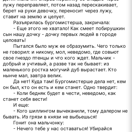
лужу переправляет, потом назад перескакивает,
берет на руки девочку, переносит через лужу,
ставит на землю и целует.
Разъярилась бургомистерша, закричала:
- Еще этого не хватало! Как смеет побирушкин
сын нашу дочку - дочку первых людей в городе
целовать!
Пытался было муж ее образумить. Чего только
не говорил: и никому, мол, неведомо, где совьют
свое гнездо птенцы и что кого ждет. Мальчик -
добрый и учтивый, а разве так не бывает: из
маленького ростка могучий дуб вырастает. Кто
нынче мал, завтра велик.
Да нет! Куда там! Бургомистерше дела нет, кем
он был, кто он есть и кем станет. Одно твердит:
- Коли бедняк будет в чести, неведомо, как
станет себя вести!
И еще:
- Кого шиллингом вычеканили, тому далером не
бывать. Из грязи в князи не выбьешься!
Гонит она мальчонку:
- Нечего тебе у нас оставаться! Убирайся