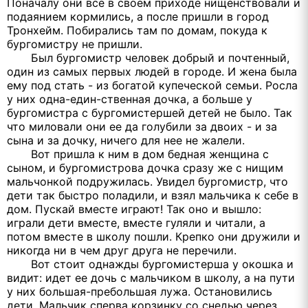
Поначалу они все в своем приходе нищенствовали и
подаянием кормились, а после пришли в город
Тронхейм. Побирались там по домам, покуда к
бургомистру не пришли.
Был бургомистр человек добрый и почтенный,
один из самых первых людей в городе. И жена была
ему под стать - из богатой купеческой семьи. Росла
у них одна-един-ственная дочка, а больше у
бургомистра с бургомистершей детей не было. Так
что миловали они ее да голубили за двоих - и за
сына и за дочку, ничего для нее не жалели.
Вот пришла к ним в дом бедная женщина с
сыном, и бургомистрова дочка сразу же с нищим
мальчонкой подружилась. Увидел бургомистр, что
дети так быстро поладили, и взял мальчика к себе в
дом. Пускай вместе играют! Так оно и вышло:
играли дети вместе, вместе гуляли и читали, а
потом вместе в школу пошли. Крепко они дружили и
никогда ни в чем друг друга не перечили.
Вот стоит однажды бургомистерша у окошка и
видит: идет ее дочь с мальчиком в школу, а на пути
у них большая-пребольшая лужа. Остановились
дети. Мальчик сперва корзинку со снедью через