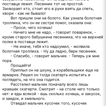
поставце лежит. Песенник тот не простой.
Захворает кто, стоит его в руки взять да спеть,
хвори - как не бывало!
Вот пришли они на болото. Как узнала болотная
троллиха, что он ее сестре помог, сказала она:
- Проси, чего хочешь!
- Ничего мне не надо, - говорит поваренок, -
кроме старого бабушкина песенника, что на верхней
полке в поставце лежит.
- Не иначе, тебя кто надоумил, - молвила
болотная троллиха. - Ну да ладно, бери песенник.
- Спасибо, - говорит мальчик. - Теперь уж мне
пора.
Прощайте!
Приплыл он на шхуну, а корабельщики еще на
ярмарке. Решил он тогда скатерть испытать и
поглядеть, на что она годится.
Расстелил мальчик поначалу всего лишь
краешек скатерти. Смотрит - на столе чего только
нет: и еды всякой - ешь сколько хочешь, и закусок,
и заедок, и хмельного.
Отведал мальчик кусочек того, кусочек