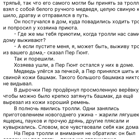
тряпьё, так что его самого могли бы принять за тролл
взял с собой белого ручного медведя, целую свиную 
шило, дратву и отправился в путь.
Он постучался в дом, куда повадились ходить тро
и попросил у хозяина приюта.
- Где же мы тебя приютим, когда тролли нас сами
дому выживают?
- А если пустите меня, я, может быть, выживу тр
из вашего дома,- сказал Пер Гюнт.
Так и порешили.
Хозяева ушли, а Пер Гюнт остался у них в доме.
Медведь улёгся за печкой, а Пер принялся шить и
свиной кожи башмак. Такого большого башмака никт
не видывал.
В дырочки Пер продёрнул просмоленную верёвку
чтобы можно было крепко затянуть башмак, да ещё
вырезал из кожи хороший ремень.
В полночь явились тролли. Одни занялись
приготовлением новогоднего ужина - жарили лягушек
ящериц, пауков и прочую дрянь, другие плясали и
кувыркались. Словом, все чувствовали себя как дома
На Пера тролли и внимания не обратили: он был