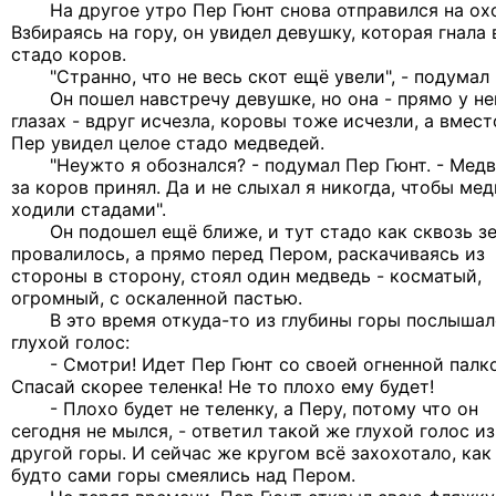
На другое утро Пер Гюнт снова отправился на охо
Взбираясь на гору, он увидел девушку, которая гнала 
стадо коров.
"Странно, что не весь скот ещё увели", - подумал 
Он пошел навстречу девушке, но она - прямо у не
глазах - вдруг исчезла, коровы тоже исчезли, а вмест
Пер увидел целое стадо медведей.
"Неужто я обознался? - подумал Пер Гюнт. - Мед
за коров принял. Да и не слыхал я никогда, чтобы ме
ходили стадами".
Он подошел ещё ближе, и тут стадо как сквозь з
провалилось, а прямо перед Пером, раскачиваясь из
стороны в сторону, стоял один медведь - косматый,
огромный, с оскаленной пастью.
В это время откуда-то из глубины горы послышал
глухой голос:
- Смотри! Идет Пер Гюнт со своей огненной палко
Спасай скорее теленка! Не то плохо ему будет!
- Плохо будет не теленку, а Перу, потому что он
сегодня не мылся, - ответил такой же глухой голос из
другой горы. И сейчас же кругом всё захохотало, как
будто сами горы смеялись над Пером.