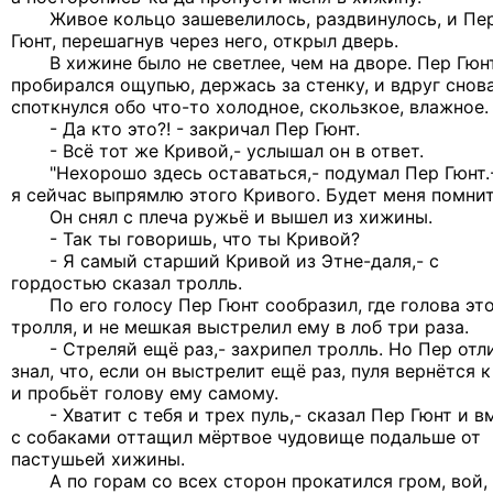
Живое кольцо зашевелилось, раздвинулось, и Пе
Гюнт, перешагнув через него, открыл дверь.
В хижине было не светлее, чем на дворе. Пер Гюн
пробирался ощупью, держась за стенку, и вдруг снов
споткнулся обо что-то холодное, скользкое, влажное.
- Да кто это?! - закричал Пер Гюнт.
- Всё тот же Кривой,- услышал он в ответ.
"Нехорошо здесь оставаться,- подумал Пер Гюнт.
я сейчас выпрямлю этого Кривого. Будет меня помнит
Он снял с плеча ружьё и вышел из хижины.
- Так ты говоришь, что ты Кривой?
- Я самый старший Кривой из Этне-даля,- с
гордостью сказал тролль.
По его голосу Пер Гюнт сообразил, где голова эт
тролля, и не мешкая выстрелил ему в лоб три раза.
- Стреляй ещё раз,- захрипел тролль. Но Пер отл
знал, что, если он выстрелит ещё раз, пуля вернётся 
и пробьёт голову ему самому.
- Хватит с тебя и трех пуль,- сказал Пер Гюнт и в
с собаками оттащил мёртвое чудовище подальше от
пастушьей хижины.
А по горам со всех сторон прокатился гром, вой, 