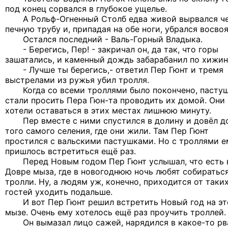
под конец сорвался в глубокое ущелье.
А Рольф-Огненный Столб едва живой вырвался ч
печную трубу и, припадая на обе ноги, убрался восвоя
Остался последний - Валь-Горный Владыка.
- Берегись, Пер! - закричал он, да так, что горы
зашатались, и каменный дождь забарабанил по хижин
- Лучше ты берегись,- ответил Пер Гюнт и тремя
выстрелами из ружья убил тролля.
Когда со всеми троллями было покончено, пасту
стали просить Пера Гюн-та проводить их домой. Они 
хотели оставаться в этих местах лишнюю минуту.
Пер вместе с ними спустился в долину и довёл д
того самого селения, где они жили. Там Пер Гюнт
простился с вальскими пастушками. Но с троллями е
пришлось встретиться ещё раз.
Перед Новым годом Пер Гюнт услышал, что есть 
Довре мыза, где в новогоднюю ночь любят собиратьс
тролли. Ну, а людям уж, конечно, приходится от таки
гостей уходить подальше.
И вот Пер Гюнт решил встретить Новый год на эт
мызе. Очень ему хотелось ещё раз проучить троллей.
Он вымазал лицо сажей, нарядился в какое-то рв