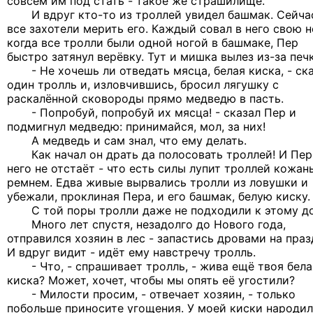
совсем им под стать - такое же страшилище.
И вдруг кто-то из троллей увидел башмак. Сейча
все захотели мерить его. Каждый совал в него свою но
когда все тролли были одной ногой в башмаке, Пер
быстро затянул верёвку. Тут и мишка вылез из-за печ
- Не хочешь ли отведать мясца, белая киска, - ск
один тролль и, изловчившись, бросил лягушку с
раскалённой сковороды прямо медведю в пасть.
- Попробуй, попробуй их мясца! - сказал Пер и
подмигнул медведю: принимайся, мол, за них!
А медведь и сам знал, что ему делать.
Как начал он драть да полосовать троллей! И Пер
него не отстаёт - что есть силы лупит троллей кожа
ремнем. Едва живые вырвались тролли из ловушки и
убежали, проклиная Пера, и его башмак, белую киску.
С той поры тролли даже не подходили к этому до
Много лет спустя, незадолго до Нового года,
отправился хозяин в лес - запастись дровами на праз
И вдруг видит - идёт ему навстречу тролль.
- Что, - спрашивает тролль, - жива ещё твоя бела
киска? Может, хочет, чтобы мы опять её угостили?
- Милости просим, - отвечает хозяин, - только
побольше приносите угощения. У моей киски народи