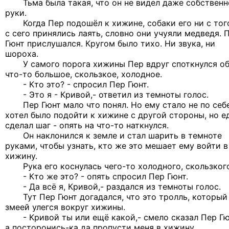
Тьма была такая, что он не видел даже собственн
руки.
Когда Пер подошёл к хижине, собаки его ни с тог
с сего принялись лаять, словно они учуяли медведя. 
Гюнт прислушался. Кругом было тихо. Ни звука, ни
шороха.
У самого порога хижины Пер вдруг споткнулся о
что-то большое, скользкое, холодное.
- Кто это? - спросил Пер Гюнт.
- Это я - Кривой,- ответил из темноты голос.
Пер Гюнт мало что понял. Но ему стало не по себе
хотел было подойти к хижине с другой стороны, но е
сделал шаг - опять на что-то наткнулся.
Он наклонился к земле и стал шарить в темноте
руками, чтобы узнать, кто же это мешает ему войти в
хижину.
Рука его коснулась чего-то холодного, скользкого
- Кто же это? - опять спросил Пер Гюнт.
- Да всё я, Кривой,- раздался из темноты голос.
Тут Пер Гюнт догадался, что это тролль, который
змеей улегся вокруг хижины.
- Кривой ты или ещё какой,- смело сказал Пер Гю
а посторонись-ка да пропусти меня в хижину.