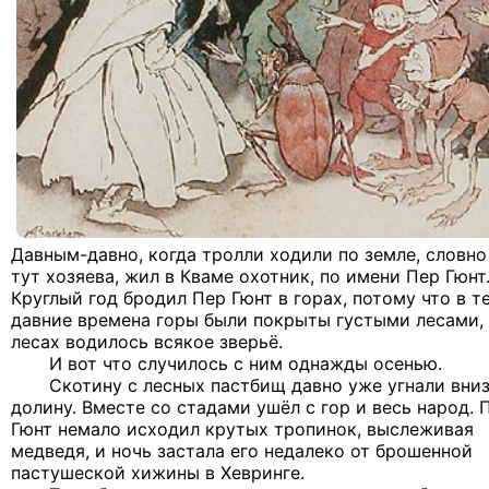
Давным-давно, когда тролли ходили по земле, словно
тут хозяева, жил в Кваме охотник, по имени Пер Гюнт
Круглый год бродил Пер Гюнт в горах, потому что в т
давние времена горы были покрыты густыми лесами, 
лесах водилось всякое зверьё.
И вот что случилось с ним однажды осенью.
Скотину с лесных пастбищ давно уже угнали вниз
долину. Вместе со стадами ушёл с гор и весь народ. 
Гюнт немало исходил крутых тропинок, выслеживая
медведя, и ночь застала его недалеко от брошенной
пастушеской хижины в Хевринге.