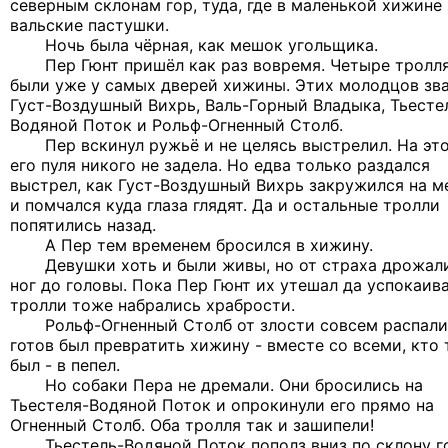
северным склонам гор, туда, где в маленькой хижине
вальские пастушки.
Ночь была чёрная, как мешок угольщика.
Пер Гюнт пришёл как раз вовремя. Четыре тролл
были уже у самых дверей хижины. Этих молодцов зва
Густ-Воздушный Вихрь, Валь-Горный Владыка, Тьесте
Водяной Поток и Рольф-Огненный Столб.
Пер вскинул ружьё и не целясь выстрелил. На это
его пуля никого не задела. Но едва только раздался
выстрел, как Густ-Воздушный Вихрь закружился на м
и помчался куда глаза глядят. Да и остальные тролли
попятились назад.
А Пер тем временем бросился в хижину.
Девушки хоть и были живы, но от страха дрожали
ног до головы. Пока Пер Гюнт их утешал да успокаива
тролли тоже набрались храбрости.
Рольф-Огненный Столб от злости совсем распали
готов был превратить хижину - вместе со всеми, кто
был - в пепел.
Но собаки Пера не дремали. Они бросились на
Тьестеля-Водяной Поток и опрокинули его прямо на
Огненный Столб. Оба тролля так и зашипели!
Тьестель-Водяной Поток пополз вниз по склону г