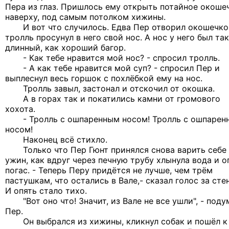
Пера из глаз. Пришлось ему открыть потайное окошеч
наверху, под самым потолком хижины.
И вот что случилось. Едва Пер отворил окошечко,
тролль просунул в него свой нос. А нос у него был та
длинный, как хороший багор.
- Как тебе нравится мой нос? - спросил тролль.
- А как тебе нравится мой суп? - спросил Пер и
выплеснул весь горшок с похлёбкой ему на нос.
Тролль завыл, застонал и отскочил от окошка.
А в горах так и покатились камни от громового
хохота.
- Тролль с ошпаренным носом! Тролль с ошпарен
носом!
Наконец всё стихло.
Только что Пер Гюнт принялся снова варить себе
ужин, как вдруг через печную трубу хлынула вода и о
погас. - Теперь Перу придётся не лучше, чем трём
пастушкам, что остались в Вале,- сказал голос за сте
И опять стало тихо.
"Вот оно что! Значит, из Вале не все ушли", - поду
Пер.
Он выбрался из хижины, кликнул собак и пошёл к