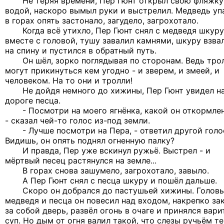
Не теряя времени, Пер Гюнт открыл свою фляжку
водой, наскоро вымыл руки и выстрелил. Медведь упа
в горах опять застонало, загудело, загрохотало.
Когда всё утихло, Пер Гюнт снял с медведя шкуру
вместе с головой, тушу завалил камнями, шкуру взва
на спину и пустился в обратный путь.
Он шёл, зорко поглядывая по сторонам. Ведь тро
могут прикинуться кем угодно - и зверем, и змеей, и
человеком. На то они и тролли!
Не дойдя немного до хижины, Пер Гюнт увидел н
дороге песца.
- Посмотри на моего ягнёнка, какой он откормле
- сказал чей-то голос из-под земли.
- Лучше посмотри на Пера, - ответил другой голос
Видишь, он опять поднял огненную палку?
И правда, Пер уже вскинул ружьё. Выстрел - и
мёртвый песец растянулся на земле...
В горах снова зашумело, загрохотало, завыло.
А Пер Гюнт снял с песца шкуру и пошёл дальше.
Скоро он добрался до пастушьей хижины. Голов
медведя и песца он повесил над входом, накрепко за
за собой дверь, развёл огонь в очаге и принялся вари
суп. Но дым от огня валил такой, что слезы ручьём те