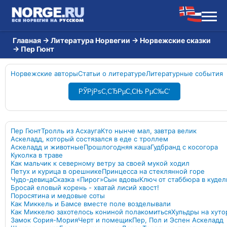
Главная
→
Литература Норвегии
→
Норвежские сказки
→
Пер Гюнт
Норвежские авторы
Статьи о литературе
Литературные события
РЎРјРѕС‚СЂРµС‚СЊ РµС‰С‘
Пер Гюнт
Тролль из Асхауга
Кто нынче мал, завтра велик
Аскеладд, который состязался в еде с троллем
Аскеладд и животные
Прошлогодняя каша
Гудбранд с косогора
Куколка в траве
Как мальчик к северному ветру за своей мукой ходил
Петух и курица в орешнике
Принцесса на стеклянной горе
Чудо-девица
Сказка «Пирог»
Сын вдовы
Ключ от стаббюра в кудел
Бросай еловый корень - хватай лисий хвост!
Поросятина и медовые соты
Как Миккель и Бамсе вместе поле возделывали
Как Миккелю захотелось кониной полакомиться
Хульдры на хуто
Замок Сория-Мория
Черт и помещик
Пер, Пол и Эспен Аскеладд