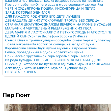
Шкипер и черт
Большая кошка из Довре
Тролль на празднике
Пастор и работник
Отчего вода в море соленая
Муж-хозяйка
ЧЕРТ И СУДЬЯ
ПРОЧЬ ПОШЛА, КИСКА!
КУРИЦА И ПЕТУХ
ЗАЯЦ, КОТОРЫЙ ЖЕНИЛСЯ
ДЛЯ КАЖДОГО РОДИТЕЛЯ ЕГО ДЕТИ ЛУЧШИЕ
ДВЕНАДЦАТЬ ДИКИХ УТОК
ГОРНЫЙ ТРОЛЛЬ БЕЗ СЕРДЦА
СТРАННАЯ ШКАТУЛКА
ОДНАЖДЫ ВЕЧЕРОМ НА КУХНЕ В УСАДЬБ
МАЛЬЧИК И ЧЕРТ
ЗЕЛЕНЫЙ РЫЦАРЬ
ЖЕНИХ ИЗ ЛЕСА
ДЕВА МАРИЯ И ЛАСТОЧКА
ЛИС И ПЕТУХ
ГОСПОДЬ И АПОСТОЛ П
ВДОВИЙ СЫН
Скрипач Веслефрик
Вороны Ут-Рёста
Святой Олав и тролль
Хульдры-соседи
Рассказы Берты Туппенхау
Ловля макрелей
На восток от солнца, на запад от луны
Королевские зайцы
Плут
Глупые мужья и вздорные жены
Вечер, проведённый в одной норвежской кухне
Принцесса с хрустальной горы
Король с горы Экеберг
Из рода Хульдры
О ХОЗЯИНЕ, ВЗЯВШЕМСЯ ЗА БАБЬЕ ДЕЛО.
О кузнеце, которого не пустили в ад
Глупые мужья и злыя жены.
Аскеладд и хитрый Миккель
Мумле –Гусиное яйцо
НЕВЕСТА – КОРЯГА
Пер Гюнт