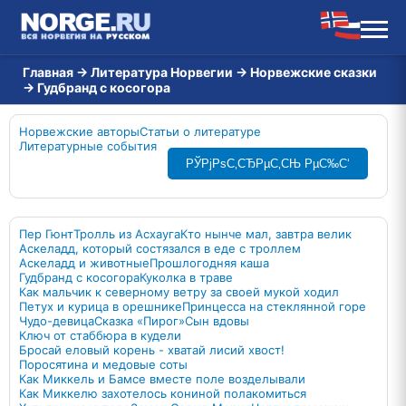
Главная
→
Литература Норвегии
→
Норвежские сказки
→
Гудбранд с косогора
Норвежские авторы
Статьи о литературе
Литературные события
РЎРјРѕС‚СЂРµС‚СЊ РµС‰С‘
Пер Гюнт
Тролль из Асхауга
Кто нынче мал, завтра велик
Аскеладд, который состязался в еде с троллем
Аскеладд и животные
Прошлогодняя каша
Гудбранд с косогора
Куколка в траве
Как мальчик к северному ветру за своей мукой ходил
Петух и курица в орешнике
Принцесса на стеклянной горе
Чудо-девица
Сказка «Пирог»
Сын вдовы
Ключ от стаббюра в кудели
Бросай еловый корень - хватай лисий хвост!
Поросятина и медовые соты
Как Миккель и Бамсе вместе поле возделывали
Как Миккелю захотелось кониной полакомиться