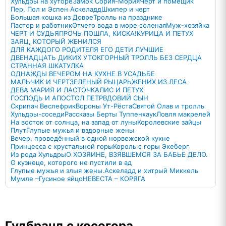
Хульдры на хуторе
Замок Сория-Мория
Черт и помещик
Пер, Пол и Эспен Аскеладд
Шкипер и черт
Большая кошка из Довре
Тролль на празднике
Пастор и работник
Отчего вода в море соленая
Муж-хозяйка
ЧЕРТ И СУДЬЯ
ПРОЧЬ ПОШЛА, КИСКА!
КУРИЦА И ПЕТУХ
ЗАЯЦ, КОТОРЫЙ ЖЕНИЛСЯ
ДЛЯ КАЖДОГО РОДИТЕЛЯ ЕГО ДЕТИ ЛУЧШИЕ
ДВЕНАДЦАТЬ ДИКИХ УТОК
ГОРНЫЙ ТРОЛЛЬ БЕЗ СЕРДЦА
СТРАННАЯ ШКАТУЛКА
ОДНАЖДЫ ВЕЧЕРОМ НА КУХНЕ В УСАДЬБЕ
МАЛЬЧИК И ЧЕРТ
ЗЕЛЕНЫЙ РЫЦАРЬ
ЖЕНИХ ИЗ ЛЕСА
ДЕВА МАРИЯ И ЛАСТОЧКА
ЛИС И ПЕТУХ
ГОСПОДЬ И АПОСТОЛ ПЕТР
ВДОВИЙ СЫН
Скрипач Веслефрик
Вороны Ут-Рёста
Святой Олав и тролль
Хульдры-соседи
Рассказы Берты Туппенхаук
Ловля макрелей
На восток от солнца, на запад от луны
Королевские зайцы
Плут
Глупые мужья и вздорные жены
Вечер, проведённый в одной норвежской кухне
Принцесса с хрустальной горы
Король с горы Экеберг
Из рода Хульдры
О ХОЗЯИНЕ, ВЗЯВШЕМСЯ ЗА БАБЬЕ ДЕЛО.
О кузнеце, которого не пустили в ад
Глупые мужья и злыя жены.
Аскеладд и хитрый Миккель
Мумле –Гусиное яйцо
НЕВЕСТА – КОРЯГА
Гудбранд с косогора