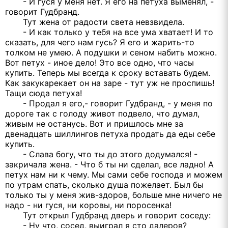
- И гуся у меня нет. Я его на петуха выменял, -
говорит Гудбранд.
Тут жена от радости света невзвидела.
- И как только у тебя на все ума хватает! И то
сказать, для чего нам гусь? Я его и жарить-то
толком не умею. А подушки и сеном набить можно.
Вот петух - иное дело! Это все одно, что часы
купить. Теперь мы всегда к сроку вставать будем.
Как закукарекает он на заре - тут уж не проспишь!
Тащи сюда петуха!
- Продал я его,- говорит Гудбранд, - у меня по
дороге так с голоду живот подвело, что думал,
живым не останусь. Вот и пришлось мне за
двенадцать шиллингов петуха продать да еды себе
купить.
- Слава богу, что ты до этого додумался! -
закричала жена. - Что б ты ни сделал, все ладно! А
петух нам ни к чему. Мы сами себе господа и можем
по утрам спать, сколько душа пожелает. Был бы
только ты у меня жив-здоров, больше мне ничего не
надо - ни гуся, ни коровы, ни поросенка!
Тут открыл Гудбранд дверь и говорит соседу:
- Ну что, сосед, выиграл я сто далеров?