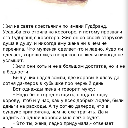
Жил на свете крестьянин по имени Гудбранд.
Усадьба его стояла на косогоре, и потому прозвали
его Гудбранд с косогора. Жил он со своей старухой
душа в душу, и никогда ему жена ни в чем не
перечила. Что муженек сделает-то и ладно. Худо ли
сделает, хорошо ли,-а попреков от жены никогда не
услышит.
Жили они хоть и не в большом достатке, но и не
в бедности.
Был у них надел земли, две коровы в хлеву да
сотня да-леров в кубышке про черный день.
Вот однажды жена и говорит мужу:
- Надо бы в город сходить, продать одну
корову, чтоб и у нас, как у всех добрых людей, были
деньги на расходы. А ту сотню далеров, что в
сундуке припрятана, нам не еле тратить. Да и
ходить за одной коровой мне легче будет.
- Это ты, жена, ладно придумала,- отвечает