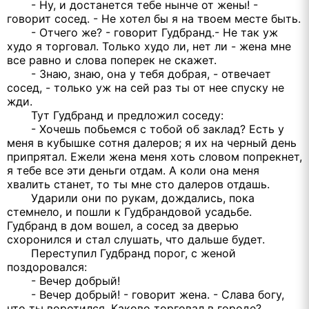
- Ну, и достанется тебе нынче от жены! -
говорит сосед. - Не хотел бы я на твоем месте быть.
- Отчего же? - говорит Гудбранд.- Не так уж
худо я торговал. Только худо ли, нет ли - жена мне
все равно и слова поперек не скажет.
- Знаю, знаю, она у тебя добрая, - отвечает
сосед, - только уж на сей раз ты от нее спуску не
жди.
Тут Гудбранд и предложил соседу:
- Хочешь побьемся с тобой об заклад? Есть у
меня в кубышке сотня далеров; я их на черный день
припрятал. Ежели жена меня хоть словом попрекнет,
я тебе все эти деньги отдам. А коли она меня
хвалить станет, то ты мне сто далеров отдашь.
Ударили они по рукам, дождались, пока
стемнело, и пошли к Гудбрандовой усадьбе.
Гудбранд в дом вошел, а сосед за дверью
схоронился и стал слушать, что дальше будет.
Переступил Гудбранд порог, с женой
поздоровался:
- Вечер добрый!
- Вечер добрый! - говорит жена. - Слава богу,
что ты воротился. Каково торговал в городе?