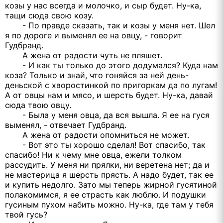
козы у нас всегда и молочко, и сыр будет. Ну-ка,
тащи сюда свою козу.
- По правде сказать, так и козы у меня нет. Шел
я по дороге и выменял ее на овцу, - говорит
Гудбранд.
А жена от радости чуть не пляшет.
- И как ты только до этого додумался? Куда нам
коза? Только и знай, что гоняйся за ней день-
деньской с хворостинкой по пригоркам да по лугам!
А от овцы нам и мясо, и шерсть будет. Ну-ка, давай
сюда твою овцу.
- Была у меня овца, да вся вышла. Я ее на гуся
выменял, - отвечает Гудбранд.
А жена от радости опомниться не может.
- Вот это ты хорошо сделал! Вот спасибо, так
спасибо! Ни к чему мне овца, ежели толком
рассудить. У меня ни прялки, ни веретена нет; да и
не мастерица я шерсть прясть. А надо будет, так ее
и купить недолго. Зато мы теперь жирной гусятиной
полакомимся, я ее страсть как люблю. И подушки
гусиным пухом набить можно. Ну-ка, где там у тебя
твой гусь?