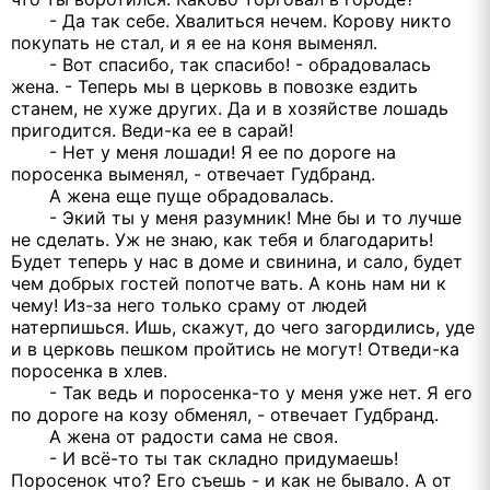
- Да так себе. Хвалиться нечем. Корову никто
покупать не стал, и я ее на коня выменял.
- Вот спасибо, так спасибо! - обрадовалась
жена. - Теперь мы в церковь в повозке ездить
станем, не хуже других. Да и в хозяйстве лошадь
пригодится. Веди-ка ее в сарай!
- Нет у меня лошади! Я ее по дороге на
поросенка выменял, - отвечает Гудбранд.
А жена еще пуще обрадовалась.
- Экий ты у меня разумник! Мне бы и то лучше
не сделать. Уж не знаю, как тебя и благодарить!
Будет теперь у нас в доме и свинина, и сало, будет
чем добрых гостей попотче вать. А конь нам ни к
чему! Из-за него только сраму от людей
натерпишься. Ишь, скажут, до чего загордились, уде
и в церковь пешком пройтись не могут! Отведи-ка
поросенка в хлев.
- Так ведь и поросенка-то у меня уже нет. Я его
по дороге на козу обменял, - отвечает Гудбранд.
А жена от радости сама не своя.
- И всё-то ты так складно придумаешь!
Поросенок что? Его съешь - и как не бывало. А от