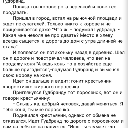
Гудбранд.
Повязал он корове рога веревкой и повел ее
продавать.
Пришел в город, встал на рыночной площади и
ждет покупателей. Только никто к корове и не
приценивается даже "Что ж, - подумал Гудбранд. -
Какая мне неволя ее про давать? Место в хлеву
всегда сыщется, а дорога до дом с утра длинней не
стала".
И поплелся он потихоньку назад в деревню. Шел
он п дороге и повстречал человека, что вел на
продажу коня "А ведь конь-то в хозяйстве еще
больше пригодится",-подумал Гудбранд и выменял
свою корову на коня.
Идет он дальше и видит: гонит крестьянин
хворостинко жирного поросенка.
Приглянулся Гудбранду тот поросенок, вот он и
говори крестьянину:
- Слышь-ка, добрый человек, давай меняться. Я
тебе коня, ты мне поросенка.
Подивился крестьянин, однако от обмена не
отказался. Идет Гудбранд по дороге с поросенком и
сам на себя не на радуется. "Ишь ты,-думает,-до