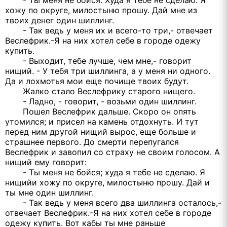
- Ты меня не бойся. Худа я тебе не сделаю. Я
хожу по округе, милостыню прошу. Дай мне из
твоих денег один шиллинг.
- Так ведь у меня их и всего-то три,- отвечает
Веслефрик.-Я на них хотел себе в городе одежу
купить.
- Выходит, тебе лучше, чем мне,- говорит
нищий. - У тебя три шиллинга, а у меня ни одного.
Да и лохмотья мои еще почище твоих будут.
Жалко стало Веслефрику старого нищего.
- Ладно, - говорит, - возьми один шиллинг.
Пошел Веслефрик дальше. Скоро он опять
утомился; и присел на камень отдохнуть. И тут
перед ним другой нищий вырос, еще больше и
страшнее первого. До смерти перепугался
Веслефрик и завопил со страху не своим голосом. А
нищий ему говорит:
- Ты меня не бойся; худа я тебе не сделаю. Я
нищийи хожу по округе, милостыню прошу. Дай и
ты мне один шиллинг.
- Так ведь у меня всего два шиллинга осталось,-
отвечает Веслефрик.-Я на них хотел себе в городе
одежу купить. Вот кабы ты мне раньше