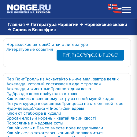
Главная
→
Литература Норвегии
→
Норвежские сказки
→
Скрипач Веслефрик
Норвежские авторы
Статьи о литературе
Литературные события
РЎРјРѕС‚СЂРµС‚СЊ РµС‰С‘
Пер Гюнт
Тролль из Асхауга
Кто нынче мал, завтра велик
Аскеладд, который состязался в еде с троллем
Аскеладд и животные
Прошлогодняя каша
Гудбранд с косогора
Куколка в траве
Как мальчик к северному ветру за своей мукой ходил
Петух и курица в орешнике
Принцесса на стеклянной горе
Чудо-девица
Сказка «Пирог»
Сын вдовы
Ключ от стаббюра в кудели
Бросай еловый корень - хватай лисий хвост!
Поросятина и медовые соты
Как Миккель и Бамсе вместе поле возделывали
Как Миккелю захотелось кониной полакомиться