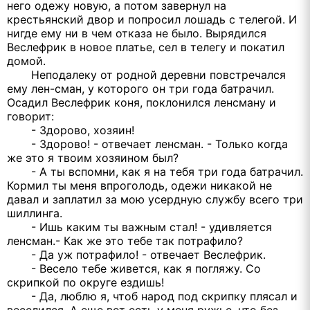
него одежу новую, а потом завернул на
крестьянский двор и попросил лошадь с телегой. И
нигде ему ни в чем отказа не было. Вырядился
Веслефрик в новое платье, сел в телегу и покатил
домой.
Неподалеку от родной деревни повстречался
ему лен-сман, у которого он три года батрачил.
Осадил Веслефрик коня, поклонился ленсману и
говорит:
- Здорово, хозяин!
- Здорово! - отвечает ленсман. - Только когда
же это я твоим хозяином был?
- А ты вспомни, как я на тебя три года батрачил.
Кормил ты меня впроголодь, одежи никакой не
давал и заплатил за мою усердную службу всего три
шиллинга.
- Ишь каким ты важным стал! - удивляется
ленсман.- Как же это тебе так потрафило?
- Да уж потрафило! - отвечает Веслефрик.
- Весело тебе живется, как я погляжу. Со
скрипкой по округе ездишь!
- Да, люблю я, чтоб народ под скрипку плясал и