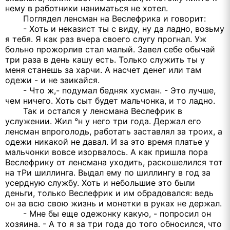
нему в работники наниматься не хотел.
Поглядел ленсман на Веслефрика и говорит:
- Хоть и неказист ты с виду, ну да ладно, возьму
я тебя. Я как раз вчера своего слугу прогнал. Уж
больно прожорлив стал малый. Завел себе обычай
три раза в день кашу есть. Только служить ты у
меня станешь за харчи. А насчет денег или там
одежи - и не заикайся.
- Что ж,- подумал бедняк хусман. - Это лучше,
чем ничего. Хоть сыт будет мальчонка, и то ладно.
Так и остался у ленсмана Веслефрик в
услужении. Жил °н у него три года. Держал его
ленсман впроголодь, работать заставлял за троих, а
одежи никакой не давал. И за это время платье у
мальчонки вовсе изорвалось. А как пришла пора
Веслефрику от ленсмана уходить, раскошелился тот
на тРи шиллинга. Выдал ему по шиллингу в год за
усердную службу. Хоть и небольшие это были
деньги, только Веслефрик и им обрадовался: ведь
он за всю свою жизнь и монетки в руках не держал.
- Мне бы еще одежонку какую, - попросил он
хозяина. - А то я за три года до того обносился, что