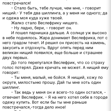
повстречался!
- Стало быть, тебе лучше, чем мне, - говорит
нищий.- У тебя два шиллинга, а у меня ни одного; да
и одежа моя куда хуже твоей.
Жалко стало Веслефрику нищего.
- Ну ладно, бери, - говорит он.
И пошел парнишка дальше. А солнце уж высоко
в небе поднялось. Жара донимает Веслефрика, пот с
него градом течет. И решил он присесть на камень,
закусить и отдохнуть. Вдруг опять перед ним
великан нищий появился, еще больше и страшнее
двух первых.
До того перепугался Веслефрик, что со страху
голос потерял. Даже кричать не может. А нищий ему
говорит:
- Ты меня, малый, не бойся. Я нищий, хожу по
округе, милостыню прошу. Дай ты мне хоть один
шиллинг.
- Так ведь у меня он и всего-то один остался, -
отвечает Веслефрик. - Я на него хотел себе в городе
одежу купить. Вот если бы ты мне раньше
повстречался,-тогда дело иное!