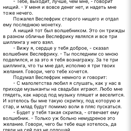
- Тебе, выходит, лучше, чем мне, - говорит
нищий. - У меня и вовсе денег нет, и надеть мне
тоже нечего.
Пожалел Веслефрик старого нищего и отдал
ему последнюю монетку.
А нищий тот был волшебником. Это он трижды
в разном обличье Веслефрику являлся и все три
шиллинга у него взял.
- Вижу я, сердце у тебя доброе, - сказал
волшебник Веслефрику. - Ты последним со мною
поделился, и за это я тебя вознагражу. За те три
шиллинга, что ты мне дал, исполню я три твоих
желания. Говори, чего тебе хочется.
Подумал Веслефрик немного и говорит:
- С малолетства любил я слушать, как у нас в
приходе музыканты на свадьбах играют. Любо мне
глядеть, как народ под музыку пляшет и веселится.
И хотелось бы мне такую скрипку, под которую и
стар, и млад будут помимо воли в пляс пускаться.
- Будет у тебя такая скрипка, - отвечает ему
волшебник. - Только уж больно немудреное это
желание. Говори, чего бы тебе еще хотелось, да
гляди на сей раз не оплошай.