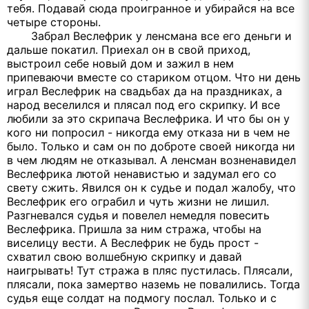
тебя. Подавай сюда проигранное и убирайся на все
четыре стороны.
Забрал Веслефрик у ленсмана все его деньги и
дальше покатил. Приехал он в свой приход,
выстроил себе новый дом и зажил в нем
припеваючи вместе со стариком отцом. Что ни день
играл Веслефрик на свадьбах да на праздниках, а
народ веселился и плясал под его скрипку. И все
любили за это скрипача Веслефрика. И что бы он у
кого ни попросил - никогда ему отказа ни в чем не
было. Только и сам он по доброте своей никогда ни
в чем людям не отказывал. А ленсман возненавидел
Веслефрика лютой ненавистью и задумал его со
свету сжить. Явился он к судье и подал жалобу, что
Веслефрик его ограбил и чуть жизни не лишил.
Разгневался судья и повелел немедля повесить
Веслефрика. Пришла за ним стража, чтобы на
виселицу вести. А Веслефрик не будь прост -
схватил свою волшебную скрипку и давай
наигрывать! Тут стража в пляс пустилась. Плясали,
плясали, пока замертво наземь не повалились. Тогда
судья еще солдат на подмогу послал. Только и с