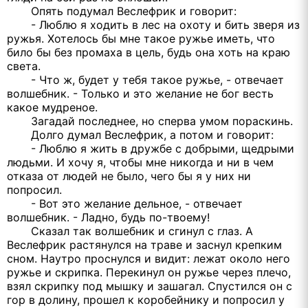
Опять подумал Веслефрик и говорит:
- Люблю я ходить в лес на охоту и бить зверя из
ружья. Хотелось бы мне такое ружье иметь, что
било бы без промаха в цель, будь она хоть на краю
света.
- Что ж, будет у тебя такое ружье, - отвечает
волшебник. - Только и это желание не бог весть
какое мудреное.
Загадай последнее, но сперва умом пораскинь.
Долго думал Веслефрик, а потом и говорит:
- Люблю я жить в дружбе с добрыми, щедрыми
людьми. И хочу я, чтобы мне никогда и ни в чем
отказа от людей не было, чего бы я у них ни
попросил.
- Вот это желание дельное, - отвечает
волшебник. - Ладно, будь по-твоему!
Сказал так волшебник и сгинул с глаз. А
Веслефрик растянулся на траве и заснул крепким
сном. Наутро проснулся и видит: лежат около него
ружье и скрипка. Перекинул он ружье через плечо,
взял скрипку под мышку и зашагал. Спустился он с
гор в долину, прошел к коробейнику и попросил у