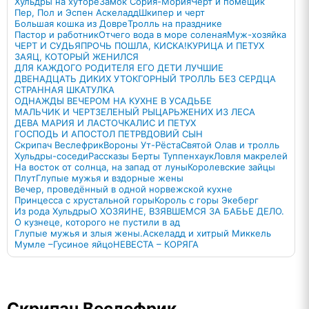
Хульдры на хуторе
Замок Сория-Мория
Черт и помещик
Пер, Пол и Эспен Аскеладд
Шкипер и черт
Большая кошка из Довре
Тролль на празднике
Пастор и работник
Отчего вода в море соленая
Муж-хозяйка
ЧЕРТ И СУДЬЯ
ПРОЧЬ ПОШЛА, КИСКА!
КУРИЦА И ПЕТУХ
ЗАЯЦ, КОТОРЫЙ ЖЕНИЛСЯ
ДЛЯ КАЖДОГО РОДИТЕЛЯ ЕГО ДЕТИ ЛУЧШИЕ
ДВЕНАДЦАТЬ ДИКИХ УТОК
ГОРНЫЙ ТРОЛЛЬ БЕЗ СЕРДЦА
СТРАННАЯ ШКАТУЛКА
ОДНАЖДЫ ВЕЧЕРОМ НА КУХНЕ В УСАДЬБЕ
МАЛЬЧИК И ЧЕРТ
ЗЕЛЕНЫЙ РЫЦАРЬ
ЖЕНИХ ИЗ ЛЕСА
ДЕВА МАРИЯ И ЛАСТОЧКА
ЛИС И ПЕТУХ
ГОСПОДЬ И АПОСТОЛ ПЕТР
ВДОВИЙ СЫН
Скрипач Веслефрик
Вороны Ут-Рёста
Святой Олав и тролль
Хульдры-соседи
Рассказы Берты Туппенхаук
Ловля макрелей
На восток от солнца, на запад от луны
Королевские зайцы
Плут
Глупые мужья и вздорные жены
Вечер, проведённый в одной норвежской кухне
Принцесса с хрустальной горы
Король с горы Экеберг
Из рода Хульдры
О ХОЗЯИНЕ, ВЗЯВШЕМСЯ ЗА БАБЬЕ ДЕЛО.
О кузнеце, которого не пустили в ад
Глупые мужья и злыя жены.
Аскеладд и хитрый Миккель
Мумле –Гусиное яйцо
НЕВЕСТА – КОРЯГА
Скрипач Веслефрик