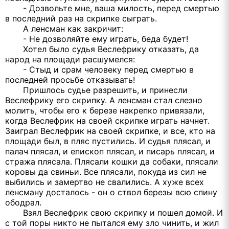
- Дозвольте мне, ваша милость, перед смертью
в последний раз на скрипке сыграть.
А ленсман как закричит:
- Не дозволяйте ему играть, беда будет!
Хотел было судья Веслефрику отказать, да
народ на площади расшумелся:
- Стыд и срам человеку перед смертью в
последней просьбе отказывать!
Пришлось судье разрешить, и принесли
Веслефрику его скрипку. А ленсман стал слезно
молить, чтобы его к березе накрепко привязали,
когда Веслефрик на своей скрипке играть начнет.
Заиграл Веслефрик на своей скрипке, и все, кто на
площади был, в пляс пустились. И судья плясал, и
палач плясал, и епископ плясал, и писарь плясал, и
стража плясала. Плясали кошки да собаки, плясали
коровы да свиньи. Все плясали, покуда из сил не
выбились и замертво не свалились. А хуже всех
ленсману досталось - он о ствол березы всю спину
ободрал.
Взял Веслефрик свою скрипку и пошел домой. И
с той поры никто не пытался ему зло чинить, и жил