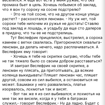
веселился. А еще вот есть у меня ружье, что без
промаха бьет в цель. Хочешь побьемся об заклад,
что я вон ту сороку на сосне подстрелю?
- Это на той сосне, что на другом конце улицы
растет? - расхохотался ленсман. - Ну уж нет, той
сороки тебе нипочем из ружья не достать! Ставлю
под заклад и лошадь, и усадьбу да еще сто далеров
в придачу, что ты ее не подстрелишь.
Тут Веслефрик прицелился, выстрелил, а сорока
камнем с ветки свалилась. Пригорюнился сквалыга-
ленсман, да делать нечего, надо расплачиваться. А
Веслефрик ему говорит:
- Хочешь я тебе на скрипке сыграю, чтобы тебе
не так тяжело было со своим добром расставаться?
И заиграл Веслефрик на своей скрипке, а
ленсман ну плясать, да притоптывать, да всякие
коленца выкидывать! Пляшет ленсман час, пляшет
другой, совсем из сил выбился, а остановиться не
может. Башмаки у него развалились, платье
изорвалось, лохмотья так и висят.
- Вот так же я из сил выбивался; и лохмотья на
мне так же висели, когда я у тебя в батраках
служил,- говорит Веслефрик.- Ну да ладно. Будет с