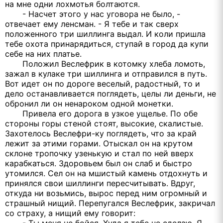
на мне одни лохмотья болтаются.
- Насчет этого у нас уговора не было, -
отвечает ему ленсман. - Я тебе и так сверх
положенного три шиллинга выдал. И коли пришла
тебе охота принарядиться, ступай в город да купи
себе на них платье.
Положил Веслефрик в котомку хлеба ломоть,
зажал в кулаке три шиллинга и отправился в путь.
Вот идет он по дороге веселый, радостный, то и
дело останавливается поглядеть, целы ли деньги, не
обронил ли он ненароком одной монетки.
Привела его дорога в узкое ущелье. По обе
стороны горы стеной стоят, высокие, скалистые.
Захотелось Веслефри-ку поглядеть, что за край
лежит за этими горами. Отыскал он на крутом
склоне тропочку узенькую и стал по ней вверх
карабкаться. Здоровьем был он слаб и быстро
утомился. Сел он на мшистый камень отдохнуть и
принялся свои шиллинги пересчитывать. Вдруг,
откуда ни возьмись, вырос перед ним огромный и
страшный нищий. Перепугался Веслефрик, закричал
со страху, а нищий ему говорит: