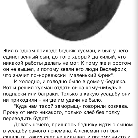
Жил в одном приходе бедняк хусман, и был у него
единственный сын, до того хворый да хилый, что
никакой работы делать не мог. К тому же и ростом
он не вышел, и потому звали его люди Веслефрик,
что значит по-норвежски "Маленький Фрик".
И холодно, и голодно было в доме у бедняка.
Вот и решил хусман отдать сына кому-нибудь в
подпаски или батраки. Только в какую усадьбу они
ни приходили - нигде им удачи не было.
"Куда нам такой заморыш,- говорили хозяева.-
Проку от него никакого, только хлеб без толку
переводить будет!"
Делать нечего, пришлось бедняку идти с сыном
в усадьбу самого ленсмана. А ленсман тот был
сквалыга, каких свет не видывал, и потому никто к