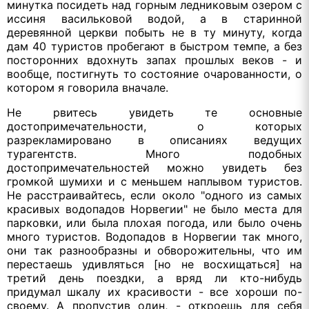
минутка посидеть над горным ледниковым озером с
иссиня васильковой водой, а в старинной
деревянной церкви побыть не в ту минуту, когда
дам 40 туристов пробегают в быстром темпе, а без
посторонних вдохнуть запах прошлых веков - и
вообще, постигнуть то состояние очарованности, о
котором я говорила вначале.
Не рвитесь увидеть те основные
достопримечательности, о которых
разрекламировано в описаниях ведущих
турагентств. Много подобных
достопримечательностей можно увидеть без
громкой шумихи и с меньшем наплывом туристов.
Не расстраивайтесь, если около "одного из самых
красивых водопадов Норвегии" не было места для
парковки, или была плохая погода, или было очень
много туристов. Водопадов в Норвегии так много,
они так разнообразны и обворожительны, что им
перестаешь удивляться [но не восхищаться] на
третий день поездки, а вряд ли кто-нибудь
придумал шкалу их красивости - все хороши по-
своему. А пропустив один, - откроешь для себя