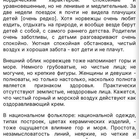
уравновешенные, но не ленивые и медлительные. За
две недели поездок я почти не видела плачущих
детей [очень редко]. Хотя норвежцы очень любят
ездить, отдыхать на природе, и вообще везде берут
детей с собой, с самого раннего детства. Родители
очень заботливы, с детьми разговаривают очень
спокойно. Уютная спокойная обстановка, чистый
воздух и хорошая забота - вот дети и не плачут.
Внешний облик норвежцев тоже напоминает горы и
море. Немного грубоватые, но чистые лица; не
могучие, но крепкие фигуры. Женщины и девушки -
полноваты, но только настолько, насколько полнота
является признаком здоровья. Практически
отсутствуют землистые, нездоровые лица. Кажется,
что чистый горный и морской воздух действуют как
оздоравливающий крем.
В национальном фольклоре: национальной одежде,
типах построек, цветах керамических изделий, -
тоже ощущается влияние гор и моря. Простота,
незамысловатость линий, неяркие, но четкие и