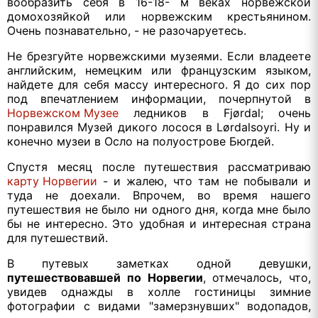
вообразить себя в 16-18- м веках норвежской
домохозяйкой или норвежским крестьянином.
Очень познавательно, - не разочаруетесь.
Не брезгуйте норвежскими музеями. Если владеете
английским, немецким или французским языком,
найдете для себя массу интересного. Я до сих пор
под впечатлением информации, почерпнутой в
Норвежском Музее
ледников в Fjørdal; очень
понравился Музей дикого лосося в Lørdalsoyri. Ну и
конечно музеи в Осло на полуострове Бюгдей.
Спустя месяц после путешествия рассматриваю
карту Норвегии
- и жалею, что там не побывали и
туда не доехали. Впрочем, во время нашего
путешествия не было ни одного дня, когда мне было
бы не интересно. Это удобная и интересная страна
для путешествий.
В путевых заметках одной девушки,
путешествовавшей по Норвегии
, отмечалось, что,
увидев однажды в холле гостиницы зимние
фотографии с видами "замерзнувших" водопадов,