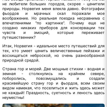
не любители больших городов, скорее - ценители
природы. Норвегия меня влекла давно. Фотографии
фьордов и мрачных скал поражали мое
воображение. Но реальная поездка несравнима с
впечатлениями "по картинке". Почему еще не
создано никаких приборов для консервации тех
чувств и эмоций, которые переживает
путешественник?
Итак, Норвегия - идеальное место путешествий для
тех, кто умеет ценить величественные пейзажи и
восхищаться неброской, но очень разнообразной
природной средой.
Страна гор и морей. Две мощные стихии - водная и
земная - столкнулись на крайнем севере,
поборолись, повозмущались и создали
красивейшую страну гор и фьордов, всем своим
видом намекая, что поселиться и жить здесь может
не каждый! Праздность, суетность и леность здесь
неуместны!