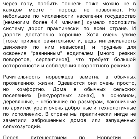
через гору, пробить тоннель тоже можно не в
каждом месте - породы не позволяют. Но
небольшое по численности населения государство
[немногим более 4,4 млн.чел.] сумело проложить
систему дорог практически по всей стране. И
дороги достаточно хорошие. Хотя очень узкие
[тоже признак рачительности, ведь интенсивность
движения по ним невысока], и трудные для
освоения "равнинным" водителем [много резких
поворотов, серпантинов], что требует большой
осторожности и соблюдения скоростного режима.
Рачительность норвежцев заметна в обычных
проявлениях жизни. Одеваются они очень просто,
но комфортно. Дома в обычных сельских
поселениях [некурортных зонах], в основном,
деревянные, - небольшие по размерам, лаконичные
по архитектуре и очень добротные и технологичные
по исполнению. В стране мы практически нигде не
заметили заброшенных домов или запущенных
сельхозугодий.
Перед путешествием по Норвегии я