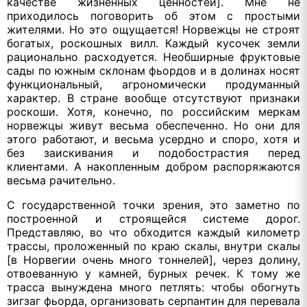
качестве жизненных ценностей]. Мне не
приходилось поговорить об этом с простыми
жителями. Но это ощущается! Норвежцы не строят
богатых, роскошных вилл. Каждый кусочек земли
рационально расходуется. Необширные фруктовые
сады по южным склонам фьордов и в долинах носят
функциональный, агрономически продуманный
характер. В стране вообще отсутствуют признаки
роскоши. Хотя, конечно, по российским меркам
норвежцы живут весьма обеспеченно. Но они для
этого работают, и весьма усердно и споро, хотя и
без заискивания и подобострастия перед
клиентами. А накопленным добром распоряжаются
весьма рачительно.
С государственной точки зрения, это заметно по
построенной и строящейся системе дорог.
Представляю, во что обходится каждый километр
трассы, проложенный по краю скалы, внутри скалы
[в Норвегии очень много тоннелей], через долину,
отвоеванную у камней, бурных речек. К тому же
трасса вынуждена много петлять: чтобы обогнуть
зигзаг фьорда, организовать серпантин для перевала