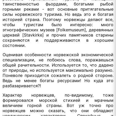
таинственностью фьордами, богатыми рыбой
горными реками - вот основные притягательные
силы норвежского туризма. Но ведь это и богатая
историей страна. Поэтому норвежцы делают все,
чтобы туристам было интересно: много
этнографических музеев [Folkemuseum], деревянных
церквей [Stavkirke] и прочих памятников старины
сохраняются и поддерживаются в хорошем
состоянии.
Оценивая особенности норвежской экономической
специализации, не побоюсь слова, поражаешься
общей рачительности. Используется то, что дадено
от природы, но используется максимально разумно.
Поневоле приходится сожалеть о родной стороне.
Ведь не менее богаты ресурсами! Но куда это
разбазаривается?!
Характер норвежцев, по-видимому, тоже
формировался морской стихией и мрачным
величием горной страны. Вот уж точно про
норвежцев можно сказать, что они обладают
нордическим характером. Спокойные и