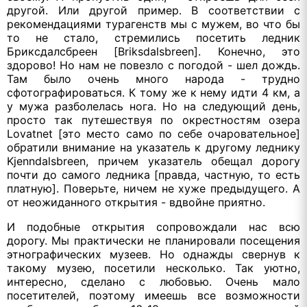
другой. Или другой пример. В соответствии с
рекомендациями турагенств мы с мужем, во что бы
то не стало, стремились посетить ледник
Бриксдалсбреен [Briksdalsbreen]. Конечно, это
здорово! Но нам не повезло с погодой - шел дождь.
Там было очень много народа - трудно
сфотографироваться. К тому же к нему идти 4 км, а
у мужа разболелась нога. Но на следующий день,
просто так путешествуя по окрестностям озера
Lovatnet [это место само по себе очаровательное]
обратили внимание на указатель к другому леднику
Kjenndalsbreen, причем указатель обещал дорогу
почти до самого ледника [правда, частную, то есть
платную]. Поверьте, ничем не хуже предыдущего. А
от неожиданного открытия - вдвойне приятно.
И подобные открытия сопровождали нас всю
дорогу. Мы практически не планировали посещения
этнографических музеев. Но однажды свернув к
такому музею, посетили несколько. Так уютно,
интересно, сделано с любовью. Очень мало
посетителей, поэтому имеешь все возможности