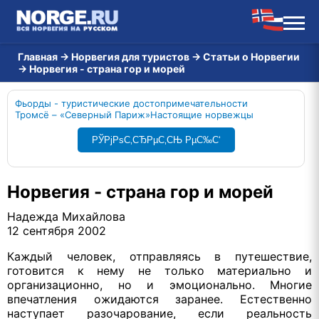
Главная
→
Норвегия для туристов
→
Статьи о Норвегии
→
Норвегия - страна гор и морей
Фьорды - туристические достопримечательности
Тромсё – «Северный Париж»
Настоящие норвежцы
РЎРјРѕС‚СЂРµС‚СЊ РµС‰С‘
Норвегия - страна гор и морей
Надежда Михайлова
12 сентября 2002
Каждый человек, отправляясь в путешествие,
готовится к нему не только материально и
организационно, но и эмоционально. Многие
впечатления ожидаются заранее. Естественно
наступает разочарование, если реальность