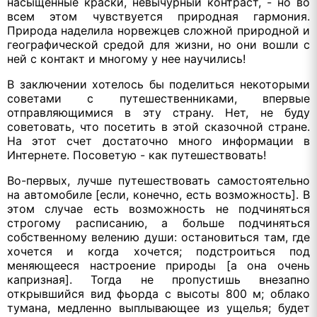
насыщенные краски, невычурный контраст, - но во
всем этом чувствуется природная гармония.
Природа наделила норвежцев сложной природной и
географической средой для жизни, но они вошли с
ней с контакт и многому у нее научились!
В заключении хотелось бы поделиться некоторыми
советами с путешественниками, впервые
отправляющимися в эту страну. Нет, не буду
советовать, что посетить в этой сказочной стране.
На этот счет достаточно много информации в
Интернете. Посоветую - как путешествовать!
Во-первых, лучше путешествовать самостоятельно
на автомобиле [если, конечно, есть возможность]. В
этом случае есть возможность не подчиняться
строгому расписанию, а больше подчиняться
собственному велению души: остановиться там, где
хочется и когда хочется; подстроиться под
меняющееся настроение природы [а она очень
капризная]. Тогда не пропустишь внезапно
открывшийся вид фьорда с высоты 800 м; облако
тумана, медленно выплывающее из ущелья; будет