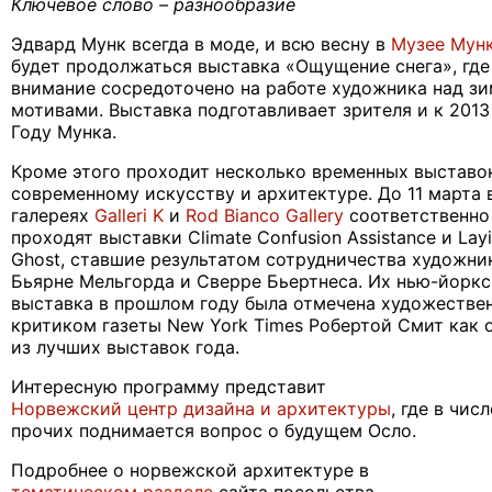
Ключевое слово – разнообразие
Эдвард Мунк всегда в моде, и всю весну в
Музее Мун
будет продолжаться выставка «Ощущение снега», где
внимание сосредоточено на работе художника над з
мотивами. Выставка подготавливает зрителя и к 2013
Году Мунка.
Кроме этого проходит несколько временных выставо
современному искусству и архитектуре. До 11 марта 
галереях
Galleri K
и
Rod Bianco Gallery
соответственно
проходят выставки
Climate Confusion Assistance
и
Lay
Ghost
, ставшие результатом сотрудничества художни
Бьярне Мельгорда и Сверре Бьертнеса. Их нью-йоркс
выставка в прошлом году была отмечена художестве
критиком газеты
New York Times
Робертой Смит как 
из лучших выставок года.
Интересную программу представит
Норвежский центр дизайна и архитектуры
, где в числ
прочих поднимается вопрос о будущем Осло.
Подробнее о норвежской архитектуре в