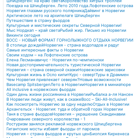
Шпицберген: на краю света
Королевство хитрых троллей
Поездка на Шпицберген. Лето 2010 года.
Лофотенские острова
Норвегия глазами русского полярника
Дайвинг в Норвегии
Арктическое лето на архипелаге Шпицберген
Путешествие в страну фьордов
Культурные и мистические секреты Северной Норвегии!
Мыс Нордкап – край света
Рыбий жир. Письмо из Норвегии
Викинги сегодня
ВОСС - НОВЫЙ ФОРМАТ ГОРНОЛЫЖНОГО ОТДЫХА НОРВЕГИИ
В столице дождей
Норвегия - страна водопадов и радуг
Самые интересные факты о Норвегии
Своим ходом – на Лофотенские острова
Елена Лесманавичус - Норвегия по-чемпионски
Новая достопримечательность туристической Норвегии
Норвегия – страна северной сказки
Норвежские зарисовки
Культурная жизнь в Осло кипит
Курс - север!
Туры в Драммен
Чем Норвегия привлекает северян?
Новые возможности
Basecamp Spitsbergen
Лето в Норвегии
Норвегия в миниатюре
All inclusive в норвежских фьордах
Один день жизни россиянина в Норвегии
Рыбалка а-ля Нансен
В Норвегии люди живут, как в сказке
Восс – Ski-All-Inclusive!
Как посмотреть Норвегию за одну неделю
Отдых в Норвегии
Архангельск - Норвегия: туда и обратно
В горах Норвегии
Таня в стране фьордов
Норвегия – украшение Скандинавии
Очарование северного королевства - 1
Ростуризм занялся рекламой норвежского Шпицбергена
Гигантские мосты избавят фьорды от паромов
Норвегия – страна фьордов и крутых цен
Биопсия Киркенеса