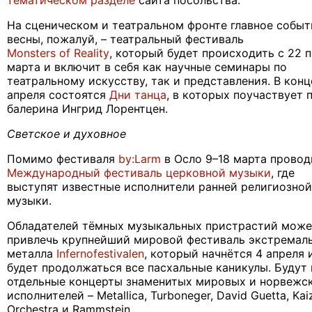
тематическом разделе
сайта посольства.
На сценическом и театральном фронте главное событ
весны, пожалуй, – театральный фестиваль
Monsters of Reality
, который будет происходить с 22 п
марта и включит в себя как научные семинары по
театральному искусству, так и представления. В конц
апреля состоятся
Дни танца
, в которых поучаствует 
балерина Ингрид Лорентцен.
Светское и духовное
Помимо фестиваля
by
:
Larm
в Осло 9–18 марта провод
Международный фестиваль церковной музыки
, где
выступят известные исполнители ранней религиозной
музыки.
Обладателей тёмных музыкальных пристрастий може
привлечь крупнейший мировой фестиваль экстремал
металла
Infern
о
festivalen
, который начнётся 4 апреля 
будет продолжаться все пасхальные каникулы. Будут 
отдельные концерты знаменитых мировых и норвежс
исполнителей –
Metallica
,
Turboneger
,
David Guetta
,
Kai
Orchestra
и
Rammstein
.