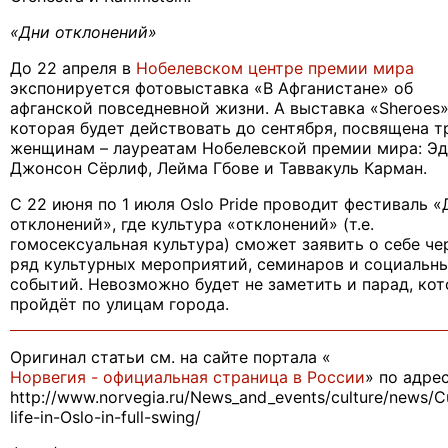
«Дни отклонений»
До 22 апреля в
Нобелевском центре премии мира
экспонируется фотовыставка «В Афганистане» об
афганской повседневной жизни. А выставка «
Sheroes
»
которая будет действовать до сентября, посвящена т
женщинам – лауреатам Нобелевской премии мира: Э
Джонсон Сёрлиф, Лейма Гбове и Таввакуль Карман.
С 22 июня по 1 июля
Oslo Pride
проводит фестиваль «
отклонений», где культура «отклонений» (т.е.
гомосексуальная культура) сможет заявить о себе че
ряд культурных мероприятий, семинаров и социальн
событий. Невозможно будет не заметить и парад, ко
пройдёт по улицам города.
Оригинал статьи см. на сайте портала «
Норвегия - официальная страница в России
» по адрес
http://www.norvegia.ru/News_and_events/culture/news/Cu
life-in-Oslo-in-full-swing/