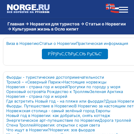
Главная
→
Норвегия для туристов
→
Статьи о Норвегии
→
Культурная жизнь в Осло кипит
Виза в Норвегию
Статьи о Норвегии
Практическая информация
РЎРјРѕС‚СЂРµС‚СЊ РµС‰С‘
Фьорды - туристические достопримечательности
Тромсё – «Северный Париж»
Настоящие норвежцы
Норвегия - страна гор и морей
Прогулки по городу у моря
Ореховый остров
На Рождество к Троллям
Зеленая Арктика
Норвегия - страна гор и морей
Где встретить Новый год - на пляже или фьордах?
Душа Норвег
Фьорды. Путешествие в Норвегию
В Норвегию за настоящим ле
Норвежская столица - самый зелёный город Европы
Новый год в Норвегии: как добраться, снять коттедж
Энергетическое арт-путешествие по Норвегии
Дорога троллей
Стена Троллей
Норвегия: открытки с края света
Что ищут в Норвегии?
Норвегия: зов фьордов