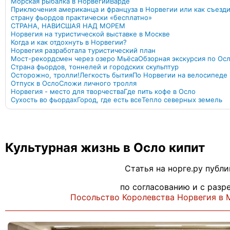
Морская рыбалка в Норвегии
Вардё
Приключения американца и француза в Норвегии или как съезди
страну фьордов практически «бесплатно»
СТРАНА, НАВИСШАЯ НАД МОРЕМ
Норвегия на туристической выставке в Москве
Когда и как отдохнуть в Норвегии?
Норвегия разработала туристический план
Мост-рекордсмен через озеро Мьёса
Обзорная экскурсия по Ос
Страна фьордов, тоннелей и городских скульптур
Осторожно, тролли!
Легкость бытия
По Норвегии на велосипеде
Отпуск в Осло
Сложи личного тролля
Норвегия - место для творчества
Где пить кофе в Осло
Сухость во фьордах
Город, где есть все
Тепло северных земель
Культурная жизнь в Осло кипит
Статья на норге.ру публ
по согласованию и с разр
Посольство Королевства Норвегия в 