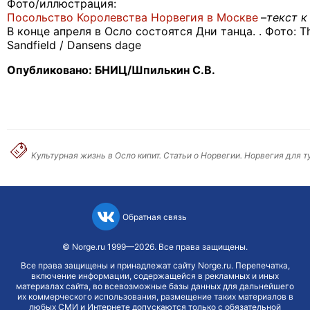
Фото/иллюстрация:
Посольство Королевства Норвегия в Москве
–
текст к
В конце апреля в Осло состоятся Дни танца. . Фото:
T
Sandfield
/
Dansens
dage
Опубликовано: БНИЦ/Шпилькин С.В.
Культурная жизнь в Осло кипит. Статьи о Норвегии. Норвегия для т
Обратная связь
©
Norge.ru
1999—2026. Все права защищены.
Все права защищены и принадлежат сайту Norge.ru. Перепечатка,
включение информации, содержащейся в рекламных и иных
материалах сайта, во всевозможные базы данных для дальнейшего
их коммерческого использования, размещение таких материалов в
любых СМИ и Интернете допускаются только с обязательной