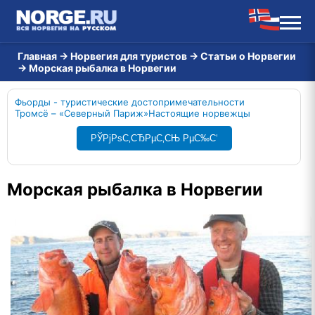
Главная
→
Норвегия для туристов
→
Статьи о Норвегии
→
Морская рыбалка в Норвегии
Фьорды - туристические достопримечательности
Тромсё – «Северный Париж»
Настоящие норвежцы
РЎРјРѕС‚СЂРµС‚СЊ РµС‰С‘
Морская рыбалка в Норвегии