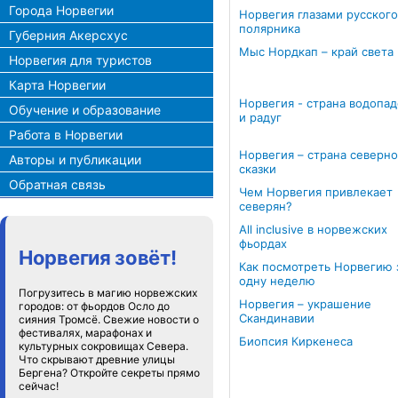
Города Норвегии
Норвегия глазами русского
полярника
Губерния Акерсхус
Мыс Нордкап – край света
Норвегия для туристов
Карта Норвегии
Норвегия - страна водопад
Обучение и образование
и радуг
Работа в Норвегии
Норвегия – страна северн
Авторы и публикации
сказки
Обратная связь
Чем Норвегия привлекает
северян?
All inclusive в норвежских
фьордах
Норвегия зовёт!
Как посмотреть Норвегию 
одну неделю
Погрузитесь в магию норвежских
Норвегия – украшение
городов: от фьордов Осло до
Скандинавии
сияния Тромсё. Свежие новости о
фестивалях, марафонах и
Биопсия Киркенеса
культурных сокровищах Севера.
Что скрывают древние улицы
Бергена? Откройте секреты прямо
сейчас!