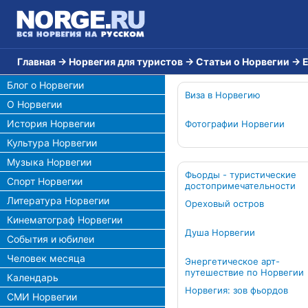
Главная
→
Норвегия для туристов
→
Статьи о Норвегии
→
Е
Блог о Норвегии
Виза в Норвегию
О Норвегии
История Норвегии
Фотографии Норвегии
Культура Норвегии
Музыка Норвегии
Фьорды - туристические
Спорт Норвегии
достопримечательности
Литература Норвегии
Ореховый остров
Кинематограф Норвегии
Душа Норвегии
События и юбилеи
Человек месяца
Энергетическое арт-
путешествие по Норвегии
Календарь
Норвегия: зов фьордов
СМИ Норвегии