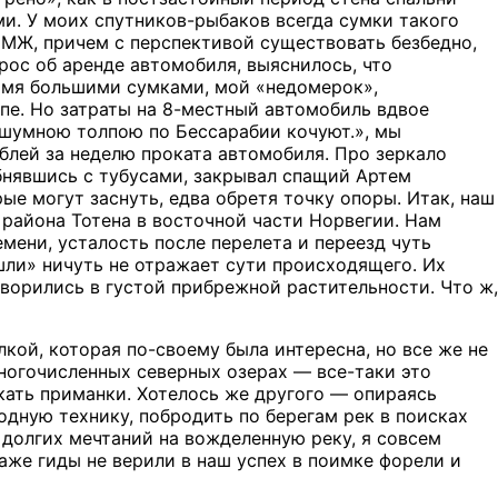
и. У моих спутников-рыбаков всегда сумки такого
ПМЖ, причем с перспективой существовать безбедно,
рос об аренде автомобиля, выяснилось, что
рьмя большими сумками, мой «недомерок»,
пе. Но затраты на 8-местный автомобиль вдвое
 шумною толпою по Бессарабии кочуют.», мы
ублей за неделю проката автомобиля. Про зеркало
обнявшись с тубусами, закрывал спащий Артем
ые могут заснуть, едва обретя точку опоры. Итак, наш
в района Тотена в восточной части Норвегии. Нам
емени, усталость после перелета и переезд чуть
шли» ничуть не отражает сути происходящего. Их
творились в густой прибрежной растительности. Что ж,
ой, которая по-своему была интересна, но все же не
ногочисленных северных озерах — все-таки это
кать приманки. Хотелось же другого — опираясь
одную технику, побродить по берегам рек в поисках
е долгих мечтаний на вожделенную реку, я совсем
аже гиды не верили в наш успех в поимке форели и