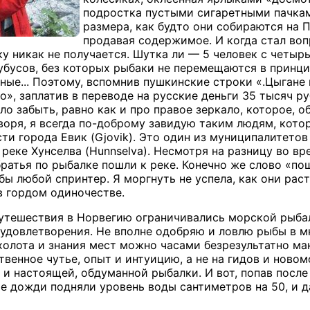
подростка пустыми сигаретными пачкам
размера, как будто они собираются на 
продавая содержимое. И когда стал воп
ку никак не получается. Шутка ли — 5 человек с четы
убусов, без которых рыбаки не перемещаются в принци
ные... Поэтому, вспомнив пушкинские строки «.Цыгане
о», заплатив в переводе на русские деньги 35 тысяч р
ло забыть, равно как и про правое зеркало, которое, 
воря, я всегда по-доброму завидую таким людям, котор
ти города Евик (Gjovik). Это один из муниципалитето
реке Хунселва (Hunnselva). Несмотря на разницу во вр
братья по рыбалке пошли к реке. Конечно же слово «по
бы любой спринтер. Я моргнуть не успела, как они рас
в гордом одиночестве.
утешествия в Норвегию ограничивались морской рыбалк
удовлетворения. Не вполне одобряю и ловлю рыбы в м
эхолота и знания мест можно часами безрезультатно ма
венное чутье, опыт и интуицию, а не на гидов и новом
 и настоящей, обдуманной рыбалки. И вот, попав посл
е дожди подняли уровень воды сантиметров на 50, и д