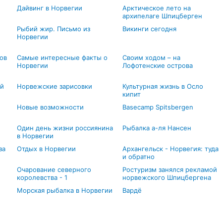
Дайвинг в Норвегии
Арктическое лето на
архипелаге Шпицберген
Рыбий жир. Письмо из
Викинги сегодня
Норвегии
ов
Самые интересные факты о
Своим ходом – на
Норвегии
Лофотенские острова
ой
Норвежские зарисовки
Культурная жизнь в Осло
кипит
Новые возможности
Basecamp Spitsbergen
Один день жизни россиянина
Рыбалка а-ля Нансен
в Норвегии
за
Отдых в Норвегии
Архангельск - Норвегия: туда
и обратно
Очарование северного
Ростуризм занялся рекламой
королевства - 1
норвежского Шпицбергена
Морская рыбалка в Норвегии
Вардё