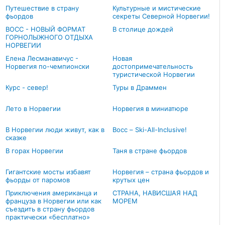
Путешествие в страну
Культурные и мистические
фьордов
секреты Северной Норвегии!
ВОСС - НОВЫЙ ФОРМАТ
В столице дождей
ГОРНОЛЫЖНОГО ОТДЫХА
НОРВЕГИИ
Елена Лесманавичус -
Новая
Норвегия по-чемпионски
достопримечательность
туристической Норвегии
Курс - север!
Туры в Драммен
Лето в Норвегии
Норвегия в миниатюре
В Норвегии люди живут, как в
Восс – Ski-All-Inclusive!
сказке
В горах Норвегии
Таня в стране фьордов
Гигантские мосты избавят
Норвегия – страна фьордов и
фьорды от паромов
крутых цен
Приключения американца и
СТРАНА, НАВИСШАЯ НАД
француза в Норвегии или как
МОРЕМ
съездить в страну фьордов
практически «бесплатно»