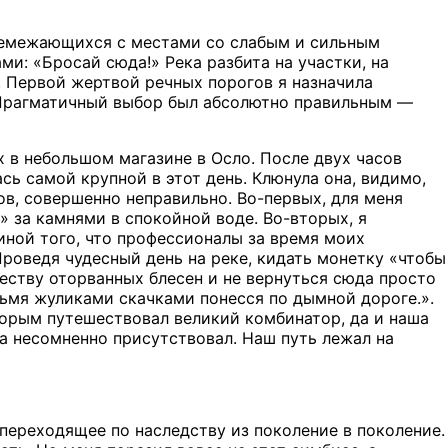
еремежающихся с местами со слабым и сильным
и: «Бросай сюда!» Река разбита на участки, на
 Первой жертвой речных порогов я назначила
и. Прагматичный выбор был абсолютно правильным —
 в небольшом магазине в Осло. После двух часов
сь самой крупной в этот день. Клюнула она, видимо,
ов, совершенно неправильно. Во-первых, для меня
» за камнями в спокойной воде. Во-вторых, я
чиной того, что профессионалы за время моих
роведя чудесный день на реке, кидать монетку «чтобы
честву оторванных блесен и не вернуться сюда просто
тырьмя жуликами скачками понесся по дымной дороге.».
торым путешествовал великий комбинатор, да и наша
а несомненно присутствовал. Наш путь лежал на
переходящее по наследству из поколение в поколение.