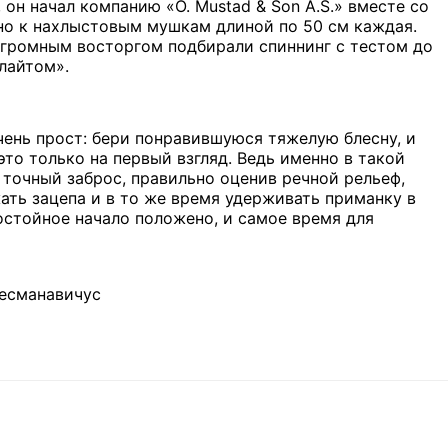
он начал компанию «О. Mustad & Son A.S.» вместе со
ано к нахлыстовым мушкам длиной по 50 см каждая.
 огромным восторгом подбирали спиннинг с тестом до
лайтом».
чень прост: бери понравившуюся тяжелую блесну, и
то только на первый взгляд. Ведь именно в такой
 точный заброс, правильно оценив речной рельеф,
жать зацепа и в то же время удерживать приманку в
остойное начало положено, и самое время для
Лесманавичус