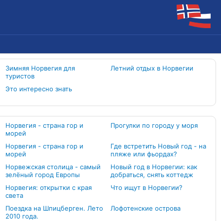
Зимняя Норвегия для
Летний отдых в Норвегии
туристов
Это интересно знать
Норвегия - страна гор и
Прогулки по городу у моря
морей
Норвегия - страна гор и
Где встретить Новый год - на
морей
пляже или фьордах?
Норвежская столица - самый
Новый год в Норвегии: как
зелёный город Европы
добраться, снять коттедж
Норвегия: открытки с края
Что ищут в Норвегии?
света
Поездка на Шпицберген. Лето
Лофотенские острова
2010 года.