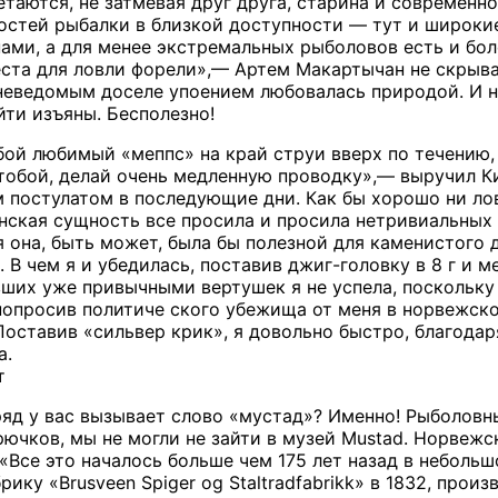
таются, не затмевая друг друга, старина и современно
стей рыбалки в близкой доступности — тут и широки
нами, а для менее экстремальных рыболовов есть и бол
ста для ловли форели»,— Артем Макартычан не скрывал
 неведомым доселе упоением любовалась природой. И 
йти изъяны. Бесполезно!
бой любимый «меппс» на край струи вверх по течению, 
 тобой, делай очень медленную проводку»,— выручил Ки
м постулатом в последующие дни. Как бы хорошо ни ло
нская сущность все просила и просила нетривиальных р
тя она, быть может, была бы полезной для каменистого
 В чем я и убедилась, поставив джиг-головку в 8 г и 
авших уже привычными вертушек я не успела, поскольк
попросив политиче ского убежища от меня в норвежско
 Поставив «сильвер крик», я довольно быстро, благода
а.
т
яд у вас вызывает слово «мустад»? Именно! Рыболовн
рючков, мы не могли не зайти в музей Mustad. Норвеж
«Все это началось больше чем 175 лет назад в небольш
рику «Brusveen Spiger og Staltradfabrikk» в 1832, прои