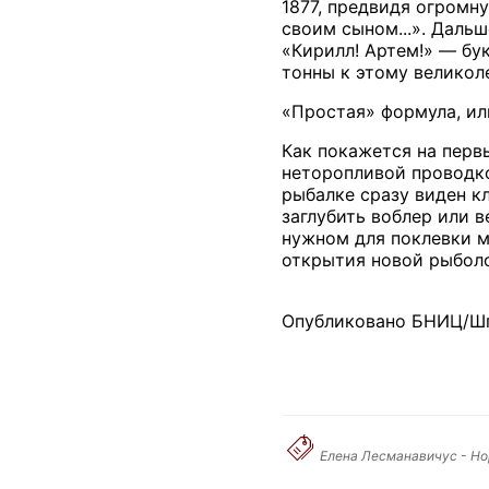
1877, предвидя огромн
своим сыном...». Даль
«Кирилл! Артем!» — бу
тонны к этому великол
«Простая» формула, ил
Как покажется на перв
неторопливой проводко
рыбалке сразу виден к
заглубить воблер или 
нужном для поклевки м
открытия новой рыболо
Опубликовано БНИЦ/Шп
Елена Лесманавичус - Но