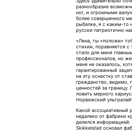
Здесь удивительно соче
разнообразие возможно
ног, и огромными валу
более совершенного ме
рыбалке, я с каким-то
русски патриотично на
«Лена, ты «положи» то
стихии, поравняется с
стало для меня главны
профессионалов, но же
меня не оказалось, хо
гарантированный зацеп.
на эту оснастку от ст
гражданство, видимо, 
ценностей за границу.
ловить мерного хариус
Норвежский ультралай
Какой ассоциативный р
недалеко от фабрики к
делился информацией: 
Skikkelstad основал фаб