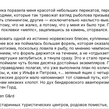
ика поразила меня красотой небольших перекатов, п
одями, которые так тревожат взгляд рыболова призывам
ь спиннингом, другие — исключительно нахлысто-вые.
отому, что не жалко, а потому, что у меня их было тр
 поклевки «меппс», зацепившись за камень, оторвался.
вовать одной из истинно норвежских блесен, купленных
нее все же поймалась большая форель, которая оказала
риотизма, поскольку ловила я рыбу, по мнению чемпион
нием, что форель держится на течении, а не «отдыхает
ертушке заглубиться, а тянула сразу. Это и стало при
поймали чуть более десятка достойных экземпляров. П
 справедливо полагая, что уже выполнила план по коли
ры, и, как у Ильфа и Петрова, «... зеленый ящик с че
вежские дороги мало напоминают тот славный путь, ко
нам никаких хлопот. Но дух бендеровского авантюризм
тен Горд.
ten G&rd
 старинных туристических центров, родовое поместье, 