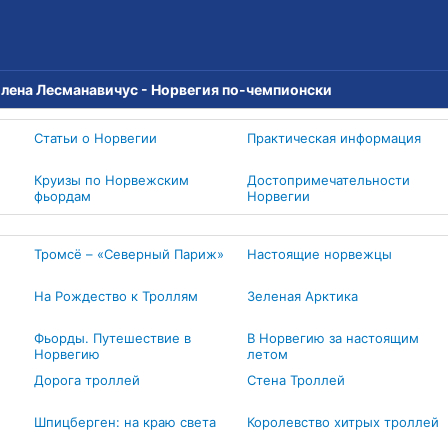
лена Лесманавичус - Норвегия по-чемпионски
Статьи о Норвегии
Практическая информация
Круизы по Норвежским
Достопримечательности
фьордам
Норвегии
Тромсё – «Северный Париж»
Настоящие норвежцы
На Рождество к Троллям
Зеленая Арктика
Фьорды. Путешествие в
В Норвегию за настоящим
Норвегию
летом
Дорога троллей
Стена Троллей
Шпицберген: на краю света
Королевство хитрых троллей