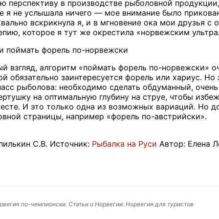
ую перспективу в производстве рыболовной продукции, 
ше я не услышала ничего — мое внимание было приков
квально вскрикнула я, и в мгновение ока мои друзья с
епию, которое я тут же окрестила «норвежским ультра
и поймать форель по-норвежски
ый взгляд, алгоритм «поймать форель по-норвежски» о
й обязательно заинтересуется форель или хариус. Но э
ласс рыболова: необходимо сделать обдуманный, очень
вертушку на оптимальную глубину на струе, чтобы избе
есте. И это только одна из возможных вариаций. Но д
вной страницы, например «форель по-австрийски».
илькин С.В. Источник:
Рыбалка на Руси
Автор: Елена 
рвегия по-чемпионски. Статьи о Норвегии. Норвегия для туристов