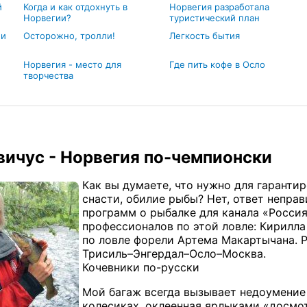
й
Когда и как отдохнуть в
Норвегия разработала
Норвегии?
туристический план
 и
Осторожно, тролли!
Легкость бытия
Норвегия - место для
Где пить кофе в Осло
творчества
вичус - Норвегия по-чемпионски
Как вы думаете, что нужно для гаранти
снасти, обилие рыбы? Нет, ответ непра
программ о рыбалке для канала «Росси
профессионалов по этой ловле: Кирилл
по ловле форели Артема Макартычана. 
Трисиль–Энгердал–Осло–Москва.
Кочевники по-русски
Мой багаж всегда вызывает недоумение
колесиках, оклеенная ярлыками «досмот