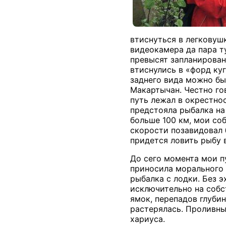
втиснуться в легковуш
видеокамера да пара т
превысят запланирован
втиснулись в «форд куг
заднего вида можно бы
Макартычан. Честно го
путь лежал в окрестнос
предстояла рыбалка на 
больше 100 км, мои со
скорости позавидовал 
придется ловить рыбу 
До сего момента мои п
приносила морального 
рыбалка с лодки. Без 
исключительно на собст
ямок, перепадов глубин
растерялась. Проливны
хариуса.