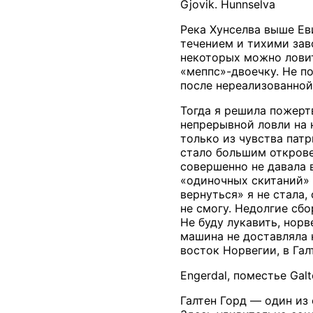
Gjovik. Hunnselva
Река Хунселва выше Ев
течением и тихими зав
некоторых можно ловит
«меппс»-двоечку. Не п
после нереализованной
Тогда я решила пожерт
непрерывной ловли на 
только из чувства пат
стало большим открове
совершенно не давала в
«одиночных скитаний» 
вернуться» я не стала,
не смогу. Недолгие сбо
Не буду лукавить, нор
машина не доставляла 
восток Норвегии, в Гал
Engerdal, поместье Gal
Галтен Горд — один из