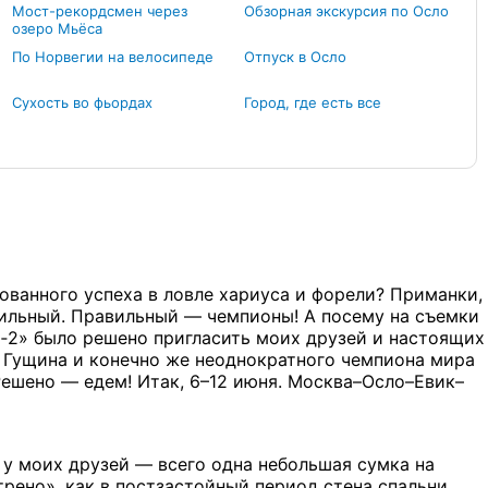
Мост-рекордсмен через
Обзорная экскурсия по Осло
озеро Мьёса
По Норвегии на велосипеде
Отпуск в Осло
Сухость во фьордах
Город, где есть все
рованного успеха в ловле хариуса и форели? Приманки,
вильный. Правильный — чемпионы! А посему на съемки
я‑2» было решено пригласить моих друзей и настоящих
а Гущина и конечно же неоднократного чемпиона мира
Решено — едем! Итак, 6–12 июня. Москва–Осло–Евик–
 у моих друзей — всего одна небольшая сумка на
рено», как в постзастойный период стена спальни