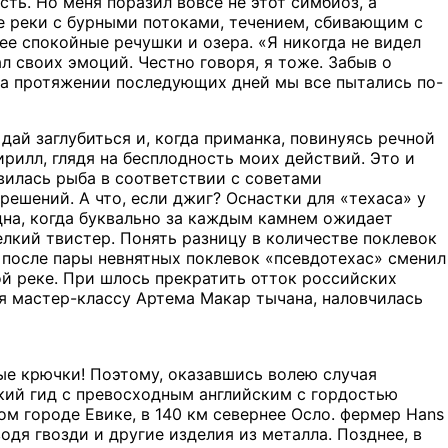
сть. Но меня поразил вовсе не этот симбиоз, а
е реки с бурными потоками, течением, сбивающим с
ее спокойные речушки и озера. «Я никогда не видел
 своих эмоций. Честно говоря, я тоже. Забыв о
на протяжении последующих дней мы все пытались по-
дай заглубиться и, когда приманка, повинуясь речной
рилл, глядя на бесплодность моих действий. Это и
вилась рыба в соответствии с советами
ешений. А что, если джиг? Оснастки для «техаса» у
 дна, когда буквально за каждым камнем ожидает
мелкий твистер. Понять разницу в количестве поклевок
у после пары невнятных поклевок «псевдотехас» сменил
й реке. При шлось прекратить отток российских
ря мастер-классу Артема Макар тычана, наловчилась
ые крючки! Поэтому, оказавшись волею случая
ский гид с превосходным английским с гордостью
ом городе Евике, в 140 км севернее Осло. фермер Hans
зводя гвозди и другие изделия из металла. Позднее, в