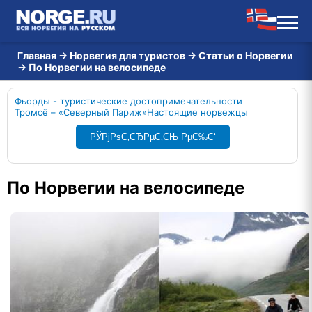
Главная
→
Норвегия для туристов
→
Статьи о Норвегии
→
По Норвегии на велосипеде
Фьорды - туристические достопримечательности
Тромсё – «Северный Париж»
Настоящие норвежцы
РЎРјРѕС‚СЂРµС‚СЊ РµС‰С‘
По Норвегии на велосипеде