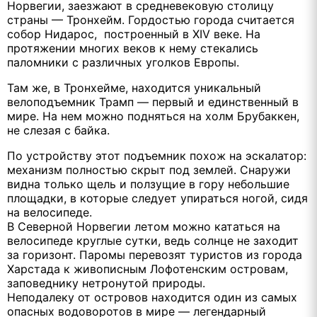
Норвегии, заезжают в средневековую столицу
страны — Тронхейм. Гордостью города считается
собор Нидарос, построенный в XIV веке. На
протяжении многих веков к нему стекались
паломники с различных уголков Европы.
Там же, в Тронхейме, находится уникальный
велоподъемник Трамп — первый и единственный в
мире. На нем можно подняться на холм Брубаккен,
не слезая с байка.
По устройству этот подъемник похож на эскалатор:
механизм полностью скрыт под землей. Снаружи
видна только щель и ползущие в гору небольшие
площадки, в которые следует упираться ногой, сидя
на велосипеде.
В Северной Норвегии летом можно кататься на
велосипеде круглые сутки, ведь солнце не заходит
за горизонт. Паромы перевозят туристов из города
Харстада к живописным Лофотенским островам,
заповеднику нетронутой природы.
Неподалеку от островов находится один из самых
опасных водоворотов в мире — легендарный