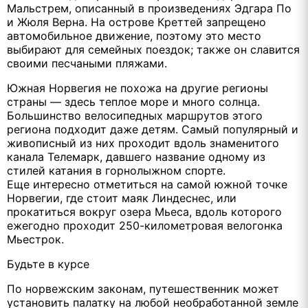
Мальстрем, описанный в произведениях Эдгара По
и Жюля Верна. На острове Креттей запрещено
автомобильное движение, поэтому это место
выбирают для семейных поездок; также он славится
своими песчаными пляжами.
Южная Норвегия не похожа на другие регионы
страны — здесь теплое море и много солнца.
Большинство велосипедных маршрутов этого
региона подходит даже детям. Самый популярный и
живописный из них проходит вдоль знаменитого
канала Телемарк, давшего название одному из
стилей катания в горнолыжном спорте.
Еще интересно отметиться на самой южной точке
Норвегии, где стоит маяк Линдеснес, или
прокатиться вокруг озера Мьеса, вдоль которого
ежегодно проходит 250-километровая велогонка
Мьестрок.
Будьте в курсе
По норвежским законам, путешественник может
установить палатку на любой необработанной земле