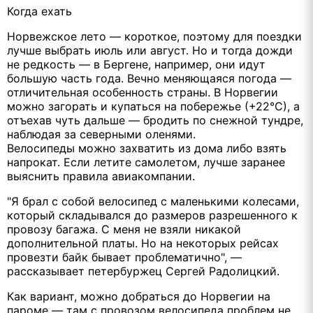
Когда ехать
Норвежское лето — короткое, поэтому для поездки
лучше выбрать июль или август. Но и тогда дожди
не редкость — в Бергене, например, они идут
большую часть года. Вечно меняющаяся погода —
отличительная особенность страны. В Норвегии
можно загорать и купаться на побережье (+22°С), а
отъехав чуть дальше — бродить по снежной тундре,
наблюдая за северными оленями.
Велосипеды можно захватить из дома либо взять
напрокат. Если летите самолетом, лучше заранее
выяснить правила авиакомпании.
"Я брал с собой велосипед с маленькими колесами,
который складывался до размеров разрешенного к
провозу багажа. С меня не взяли никакой
дополнительной платы. Но на некоторых рейсах
провезти байк бывает проблематично", —
рассказывает петербуржец Сергей Радолицкий.
Как вариант, можно добраться до Норвегии на
пароме — там с провозом велосипеда проблем не