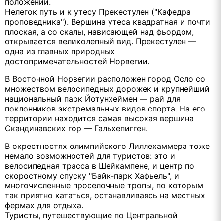
положении.
Нелегок путь и к утесу Прекестулен ("Кафедра
проповедника"). Вершина утеса квадратная и почти
плоская, а со скалы, нависающей над фьордом,
открывается великолепный вид. Прекестулен —
одна из главных природных
достопримечательностей Норвегии.
В Восточной Норвегии расположен город Осло со
множеством велосипедных дорожек и крупнейший
национальный парк Йотунхеймен — рай для
поклонников экстремальных видов спорта. На его
территории находится самая высокая вершина
Скандинавских гор — Гальхепигген.
В окрестностях олимпийского Лиллехаммера тоже
немало возможностей для туристов: это и
велосипедная трасса в Шейкампене, и центр по
скоростному спуску "Байк-парк Хафьель", и
многочисленные проселочные тропы, по которым
так приятно кататься, останавливаясь на местных
фермах для отдыха.
Туристы, путешествующие по Центральной