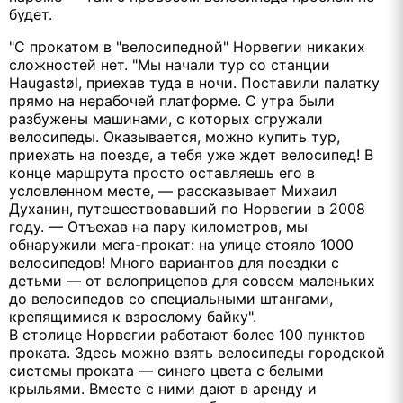
будет.
"С прокатом в "велосипедной" Норвегии никаких
сложностей нет. "Мы начали тур со станции
Haugastøl, приехав туда в ночи. Поставили палатку
прямо на нерабочей платформе. С утра были
разбужены машинами, с которых сгружали
велосипеды. Оказывается, можно купить тур,
приехать на поезде, а тебя уже ждет велосипед! В
конце маршрута просто оставляешь его в
условленном месте, — рассказывает Михаил
Духанин, путешествовавший по Норвегии в 2008
году. — Отъехав на пару километров, мы
обнаружили мега-прокат: на улице стояло 1000
велосипедов! Много вариантов для поездки с
детьми — от велоприцепов для совсем маленьких
до велосипедов со специальными штангами,
крепящимися к взрослому байку".
В столице Норвегии работают более 100 пунктов
проката. Здесь можно взять велосипеды городской
системы проката — синего цвета с белыми
крыльями. Вместе с ними дают в аренду и