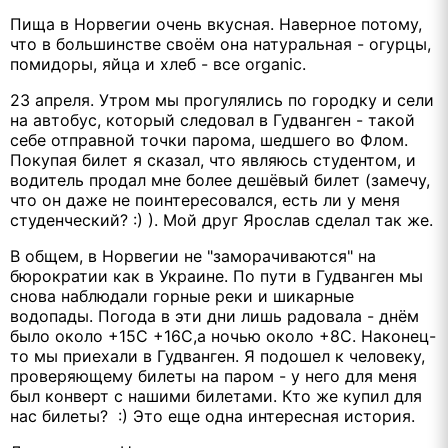
Пища в Норвегии очень вкусная. Наверное потому,
что в большинстве своём она натуральная - огурцы,
помидоры, яйца и хлеб - все organic.
23 апреля. Утром мы прогулялись по городку и сели
на автобус, который следовал в Гудванген - такой
себе отправной точки парома, шедшего во Флом.
Покупая билет я сказал, что являюсь студентом, и
водитель продал мне более дешёвый билет (замечу,
что он даже не поинтересовался, есть ли у меня
студенческий? :) ). Мой друг Ярослав сделал так же.
В общем, в Норвегии не "заморачиваются" на
бюрократии как в Украине. По пути в Гудванген мы
снова наблюдали горные реки и шикарные
водопады. Погода в эти дни лишь радовала - днём
было около +15С +16С,а ночью около +8С. Наконец-
то мы приехали в Гудванген. Я подошел к человеку,
проверяющему билеты на паром - у него для меня
был конверт с нашими билетами. Кто же купил для
нас билеты? :) Это еще одна интересная история.