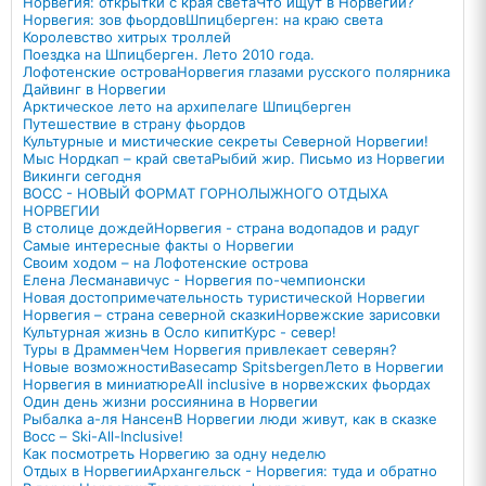
Норвегия: открытки с края света
Что ищут в Норвегии?
Норвегия: зов фьордов
Шпицберген: на краю света
Королевство хитрых троллей
Поездка на Шпицберген. Лето 2010 года.
Лофотенские острова
Норвегия глазами русского полярника
Дайвинг в Норвегии
Арктическое лето на архипелаге Шпицберген
Путешествие в страну фьордов
Культурные и мистические секреты Северной Норвегии!
Мыс Нордкап – край света
Рыбий жир. Письмо из Норвегии
Викинги сегодня
ВОСС - НОВЫЙ ФОРМАТ ГОРНОЛЫЖНОГО ОТДЫХА
НОРВЕГИИ
В столице дождей
Норвегия - страна водопадов и радуг
Самые интересные факты о Норвегии
Своим ходом – на Лофотенские острова
Елена Лесманавичус - Норвегия по-чемпионски
Новая достопримечательность туристической Норвегии
Норвегия – страна северной сказки
Норвежские зарисовки
Культурная жизнь в Осло кипит
Курс - север!
Туры в Драммен
Чем Норвегия привлекает северян?
Новые возможности
Basecamp Spitsbergen
Лето в Норвегии
Норвегия в миниатюре
All inclusive в норвежских фьордах
Один день жизни россиянина в Норвегии
Рыбалка а-ля Нансен
В Норвегии люди живут, как в сказке
Восс – Ski-All-Inclusive!
Как посмотреть Норвегию за одну неделю
Отдых в Норвегии
Архангельск - Норвегия: туда и обратно