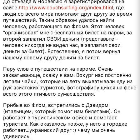
До отъезда в Норвегию я зарегистрировался на
сайте
http://www.couchsurfing.org/index.html
, где
люди со всего мира помогают друг другу во время
путешествий. Таким образом удалось найти
человека, работающего во Фломе. Этот человек
"организовал" мне 1 бесплатный билет на паром, за
второй заплатил СВОИ деньги (представьте -
человек никогда не видел нас, а заплатил свои
деньги за билет). Естественно, я потом вернул
нашему новому другу деньги за билет.
Пару слов о путешествии на пароме. Очень
захватывающе, скажу я вам. Вокург нас постоянно
летали чайки, которые на лету выхватывали еду из
рук азиатских туристов, фотографирущихся на фоне
всего этого птичьего сумасшествия.
Прибыв во Флом, встретились с Дэвидом
(итальнцем, который помог нам билетами). Он
работает в туристическом офисе и помогает
туристам. Как оказалось позже, у него в городке
работает...украинский друг :) чему мы очень
удивились.