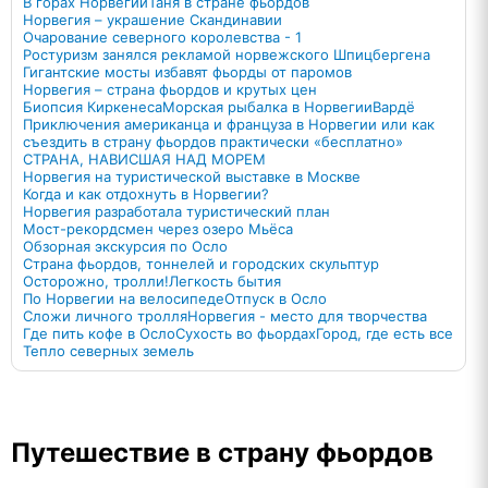
В горах Норвегии
Таня в стране фьордов
Норвегия – украшение Скандинавии
Очарование северного королевства - 1
Ростуризм занялся рекламой норвежского Шпицбергена
Гигантские мосты избавят фьорды от паромов
Норвегия – страна фьордов и крутых цен
Биопсия Киркенеса
Морская рыбалка в Норвегии
Вардё
Приключения американца и француза в Норвегии или как
съездить в страну фьордов практически «бесплатно»
СТРАНА, НАВИСШАЯ НАД МОРЕМ
Норвегия на туристической выставке в Москве
Когда и как отдохнуть в Норвегии?
Норвегия разработала туристический план
Мост-рекордсмен через озеро Мьёса
Обзорная экскурсия по Осло
Страна фьордов, тоннелей и городских скульптур
Осторожно, тролли!
Легкость бытия
По Норвегии на велосипеде
Отпуск в Осло
Сложи личного тролля
Норвегия - место для творчества
Где пить кофе в Осло
Сухость во фьордах
Город, где есть все
Тепло северных земель
Путешествие в страну фьордов