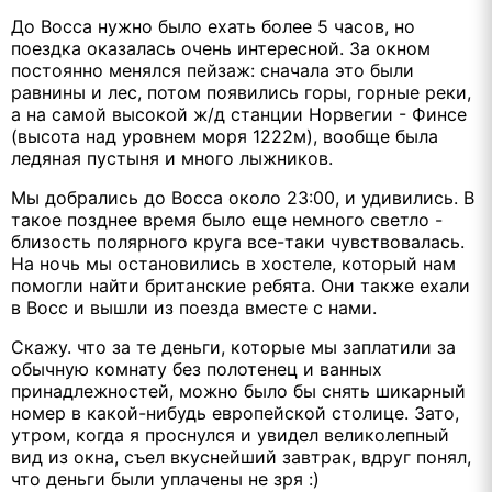
До Восса нужно было ехать более 5 часов, но
поездка оказалась очень интересной. За окном
постоянно менялся пейзаж: сначала это были
равнины и лес, потом появились горы, горные реки,
а на самой высокой ж/д станции Норвегии - Финсе
(высота над уровнем моря 1222м), вообще была
ледяная пустыня и много лыжников.
Мы добрались до Восса около 23:00, и удивились. В
такое позднее время было еще немного светло -
близость полярного круга все-таки чувствовалась.
На ночь мы остановились в хостеле, который нам
помогли найти британские ребята. Они также ехали
в Восс и вышли из поезда вместе с нами.
Скажу. что за те деньги, которые мы заплатили за
обычную комнату без полотенец и ванных
принадлежностей, можно было бы снять шикарный
номер в какой-нибудь европейской столице. Зато,
утром, когда я проснулся и увидел великолепный
вид из окна, съел вкуснейший завтрак, вдруг понял,
что деньги были уплачены не зря :)