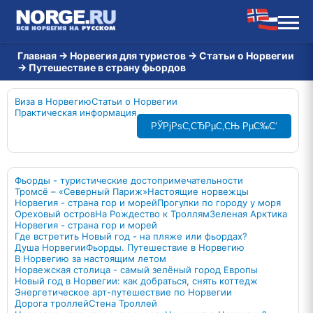
Главная
→
Норвегия для туристов
→
Статьи о Норвегии
→
Путешествие в страну фьордов
Виза в Норвегию
Статьи о Норвегии
Практическая информация
РЎРјРѕС‚СЂРµС‚СЊ РµС‰С‘
Фьорды - туристические достопримечательности
Тромсё – «Северный Париж»
Настоящие норвежцы
Норвегия - страна гор и морей
Прогулки по городу у моря
Ореховый остров
На Рождество к Троллям
Зеленая Арктика
Норвегия - страна гор и морей
Где встретить Новый год - на пляже или фьордах?
Душа Норвегии
Фьорды. Путешествие в Норвегию
В Норвегию за настоящим летом
Норвежская столица - самый зелёный город Европы
Новый год в Норвегии: как добраться, снять коттедж
Энергетическое арт-путешествие по Норвегии
Дорога троллей
Стена Троллей