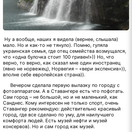
Ну а вообще, наших я видела (вернее, слышала)
мало. Но и как-то не тянуло). Помню, гуляла
украинская семья, где отец семейства возмущался,
что «одна булочка стоит 100 гривен!»)) Но, что
верно, то верно, как сказал мне один иностранец
(явно не норвежец), Норвегия – «вери экспенсив»)),
вполне себе европейская страна)).
Вечером сделала первую вылазку по городу с
фотоаппаратом. А в Ставангере есть что пофотать.
Сам город – не большой, но и не маленький, как
Санднес. Кому интересен не только спорт, очень
Ставангер рекомендую: действительно красивый
город, где все сделано по уму, для наилучшего
комфорта людей. Есть музей нефти и музей
консервов). Но и сам город как музей.