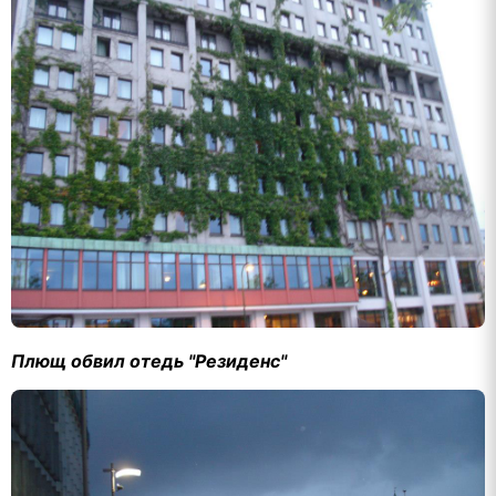
Плющ обвил отедь "Резиденс"