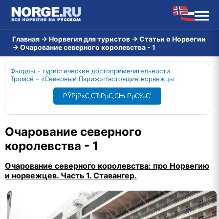
Главная
→
Норвегия для туристов
→
Статьи о Норвегии
→
Очарование северного королевства - 1
Фьорды - туристические достопримечательности
Тромсё – «Северный Париж»
Настоящие норвежцы
РЎРјРѕС‚СЂРµС‚СЊ РµС‰С‘
Очарование северного
королевства - 1
Очарование северного королевства: про Норвегию
и норвежцев. Часть 1. Ставангер.