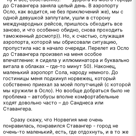
до Ставангера заняла целый день. В аэропорту
Осло, как водится, не без приключений же), мы с
одной девушкой заплутали, ушли в сторону
международных рейсов, пришлось обходить все
заново, и что особенно обидно, снова проходить
таможенный досмотр)). Но, к счастью, служащая
аэропорта, которой мы обрисовали ситуацию,
пропустила нас в начало очереди. Перелет из Осло
до Ставангера произвел на меня особое
впечатление: я сидела у иллюминатора и буквально
витала в облаках – где-то минут 50). Наконец,
маленький аэропорт Сола, народу немного. До
гостиницы меня подкинул норвежец, который
собственно приехал за моей попутчицей (с которой
мы кружили в Осло). Но вообще добраться было не
проблема – автобусы вполне комфортабельные
ходят довольно часто – до Санднеса или
Ставангера.
Сразу скажу, что Норвегия мне очень
понравилась, понравился Ставангер - город не
очень-то маленький, есть, где отдохнуть, и в то же