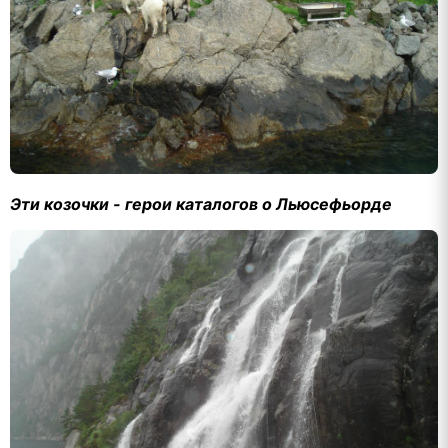
Эти козочки - герои каталогов о Льюсефьорде