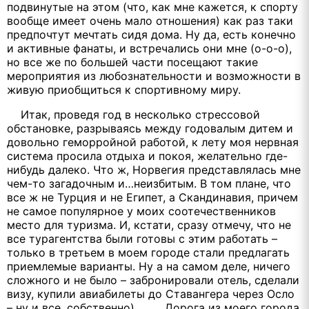
подвинутые на этом (что, как мне кажется, к спорту
вообще имеет очень мало отношения) как раз таки
предпочтут мечтать сидя дома. Ну да, есть конечно
и активные фанаты, и встречались они мне (о-о-о),
но все же по большей части посещают такие
мероприятия из любознательности и возможности в
живую приобщиться к спортивному миру.
Итак, проведя год в несколько стрессовой
обстановке, разрываясь между годовалым дитем и
довольно геморройной работой, к лету моя нервная
система просила отдыха и покоя, желательно где-
нибудь далеко. Что ж, Норвегия представлялась мне
чем-то загадочным и…неизбитым. В том плане, что
все ж не Турция и не Египет, а Скандинавия, причем
не самое популярное у моих соотечественников
место для туризма. И, кстати, сразу отмечу, что не
все турагентства были готовы с этим работать –
только в третьем в моем городе стали предлагать
приемлемые варианты. Ну а на самом деле, ничего
сложного и не было – забронировали отель, сделали
визу, купили авиабилеты до Ставангера через Осло
– ну и все, собственно). Дорога из моего города