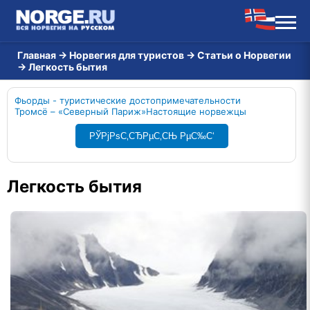
Главная
→
Норвегия для туристов
→
Статьи о Норвегии
→
Легкость бытия
Фьорды - туристические достопримечательности
Тромсё – «Северный Париж»
Настоящие норвежцы
РЎРјРѕС‚СЂРµС‚СЊ РµС‰С‘
Легкость бытия