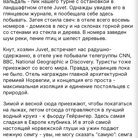
Вальдаль - пик нашего турне с остановкой в
ландшафтном отеле Juvet. Однажды увидев его в
глянцевом журнале, я пообещала себе здесь
побывать. Затея стоила свеч: в отеле всего восемь
номеров - домиков в лесу и на склонах горной реки
со стенами из стекла и дерева. В номера заведен
шум реки, пение птиц и шелест деревьев.
Кнут, хозяин Juvet, встречает нас радушно-
сдержанно, в отеле уже побывали телегруппы CNN,
BBC, National Geographic и Discovery. Туристы тоже
приезжают со всего мира. Правда, украинцев пока
не было. Отель награжден главной архитектурной
премией Норвегии, и концепция его проста -
максимальная изоляция и единение постояльцев с
природой.
Зимой и весной сюда приезжают, чтобы покататься
на лыжах, летом отсюда отправляются в лучший
водный круиз - к фьорду Гейрангер. Здесь самая
сладкая в Европе клубника. И в этой самой
настоящей норвежской глуши на ужин подают
нежную семгу - увы, не могу сказать “самую”: семга