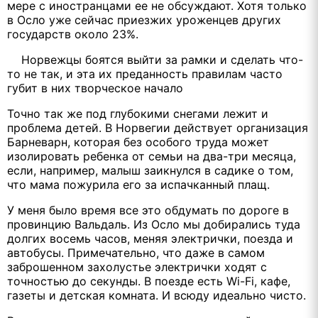
мере с иностранцами ее не обсуждают. Хотя только
в Осло уже сейчас приезжих уроженцев других
государств около 23%.
Норвежцы боятся выйти за рамки и сделать что-
то не так, и эта их преданность правилам часто
губит в них творческое начало
Точно так же под глубокими снегами лежит и
проблема детей. В Норвегии действует организация
Барневарн, которая без особого труда может
изолировать ребенка от семьи на два-три месяца,
если, например, малыш заикнулся в садике о том,
что мама пожурила его за испачканный плащ.
У меня было время все это обдумать по дороге в
провинцию Вальдаль. Из Осло мы добирались туда
долгих восемь часов, меняя электрички, поезда и
автобусы. Примечательно, что даже в самом
заброшенном захолустье электрички ходят с
точностью до секунды. В поезде есть Wi-Fi, кафе,
газеты и детская комната. И всюду идеально чисто.