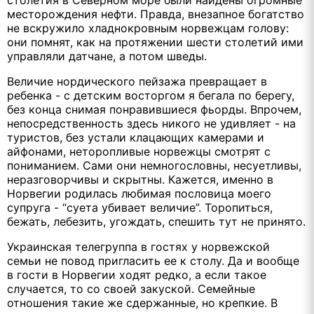
месторождения нефти. Правда, внезапное богатство
не вскружило хладнокровным норвежцам голову:
они помнят, как на протяжении шести столетий ими
управляли датчане, а потом шведы.
Величие нордического пейзажа превращает в
ребенка - с детским восторгом я бегала по берегу,
без конца снимая понравившиеся фьорды. Впрочем,
непосредственность здесь никого не удивляет - на
туристов, без устали клацающих камерами и
айфонами, неторопливые норвежцы смотрят с
пониманием. Сами они немногословны, несуетливы,
неразговорчивы и скрытны. Кажется, именно в
Норвегии родилась любимая пословица моего
супруга - “суета убивает величие”. Торопиться,
бежать, лебезить, угождать, спешить тут не принято.
Украинская телегруппа в гостях у норвежской
семьи не повод пригласить ее к столу. Да и вообще
в гости в Норвегии ходят редко, а если такое
случается, то со своей закуской. Семейные
отношения такие же сдержанные, но крепкие. В