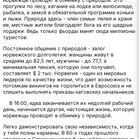
прогулки по лесу, катание на лодке или велосипеде,
рыбалка, а зимой в обязательной программе коньки
и лыжи. Природа здесь - член семьи: лелея и храня
ее, местные жители благодарят бога за его щедрые
подарки. Ведь только фьорды манят сюда миллионы
туристов.
Постоянное общение с природой - залог
норвежского долголетия: женщины живут в
среднем до 82,5 лет, мужчины - до 77,7, а
минимальная пенсия, которую они получают,
составляет $ 2 тыс. Норвегия - один из мировых
лидеров по качеству жизни, что дает возможность
потомкам викингов не торопиться в Евросоюз и не
спешить выполнять приказы натовских начальников.
В 16:00, едва заканчивается их недолгий рабочий
день, начинается другая, настоящая жизнь, которую
норвежцы проводят в обнимку с природой.
Легко демонстрировать свою независимость, когда
у тебя полны карманы. В 60-х годах прошлого
столетия в Северном море были найдены огромные