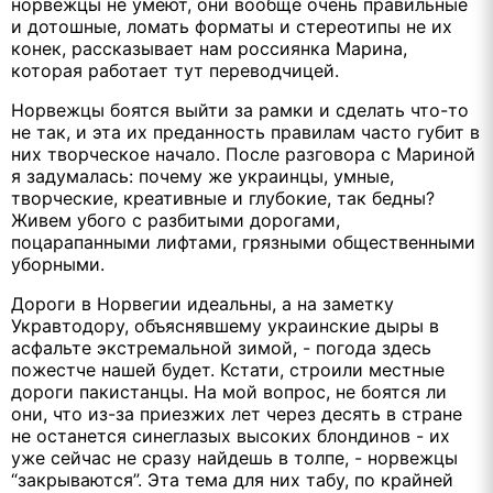
норвежцы не умеют, они вообще очень правильные
и дотошные, ломать форматы и стереотипы не их
конек, рассказывает нам россиянка Марина,
которая работает тут переводчицей.
Норвежцы боятся выйти за рамки и сделать что-то
не так, и эта их преданность правилам часто губит в
них творческое начало. После разговора с Мариной
я задумалась: почему же украинцы, умные,
творческие, креативные и глубокие, так бедны?
Живем убого с разбитыми дорогами,
поцарапанными лифтами, грязными общественными
уборными.
Дороги в Норвегии идеальны, а на заметку
Укравтодору, объяснявшему украинские дыры в
асфальте экстремальной зимой, - погода здесь
пожестче нашей будет. Кстати, строили местные
дороги пакистанцы. На мой вопрос, не боятся ли
они, что из-за приезжих лет через десять в стране
не останется синеглазых высоких блондинов - их
уже сейчас не сразу найдешь в толпе, - норвежцы
“закрываются”. Эта тема для них табу, по крайней