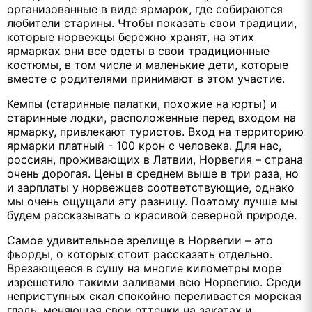
организованные в виде ярмарок, где собираются
любители старины. Чтобы показать свои традиции,
которые норвежцы бережно хранят, на этих
ярмарках они все одеты в свои традиционные
костюмы, в том числе и маленькие дети, которые
вместе с родителями принимают в этом участие.
Кемпы (старинные палатки, похожие на юрты) и
старинные лодки, расположенные перед входом на
ярмарку, привлекают туристов. Вход на территорию
ярмарки платный - 100 крон с человека. Для нас,
россиян, проживающих в Латвии, Норвегия – страна
очень дорогая. Цены в среднем выше в три раза, но
и зарплаты у норвежцев соответствующие, однако
мы очень ощущали эту разницу. Поэтому лучше мы
будем рассказывать о красивой северной природе.
Самое удивительное зрелище в Норвегии – это
фьорды, о которых стоит рассказать отдельно.
Врезающееся в сушу на многие километры море
изрешетило такими заливами всю Норвегию. Среди
неприступных скал спокойно переливается морская
гладь, меняющая свои оттенки на закатах и