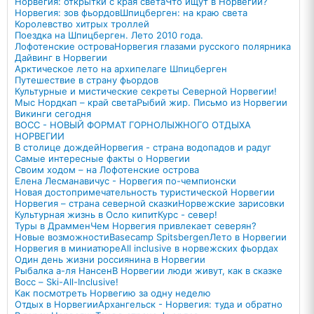
Норвегия: открытки с края света
Что ищут в Норвегии?
Норвегия: зов фьордов
Шпицберген: на краю света
Королевство хитрых троллей
Поездка на Шпицберген. Лето 2010 года.
Лофотенские острова
Норвегия глазами русского полярника
Дайвинг в Норвегии
Арктическое лето на архипелаге Шпицберген
Путешествие в страну фьордов
Культурные и мистические секреты Северной Норвегии!
Мыс Нордкап – край света
Рыбий жир. Письмо из Норвегии
Викинги сегодня
ВОСС - НОВЫЙ ФОРМАТ ГОРНОЛЫЖНОГО ОТДЫХА
НОРВЕГИИ
В столице дождей
Норвегия - страна водопадов и радуг
Самые интересные факты о Норвегии
Своим ходом – на Лофотенские острова
Елена Лесманавичус - Норвегия по-чемпионски
Новая достопримечательность туристической Норвегии
Норвегия – страна северной сказки
Норвежские зарисовки
Культурная жизнь в Осло кипит
Курс - север!
Туры в Драммен
Чем Норвегия привлекает северян?
Новые возможности
Basecamp Spitsbergen
Лето в Норвегии
Норвегия в миниатюре
All inclusive в норвежских фьордах
Один день жизни россиянина в Норвегии
Рыбалка а-ля Нансен
В Норвегии люди живут, как в сказке
Восс – Ski-All-Inclusive!
Как посмотреть Норвегию за одну неделю
Отдых в Норвегии
Архангельск - Норвегия: туда и обратно