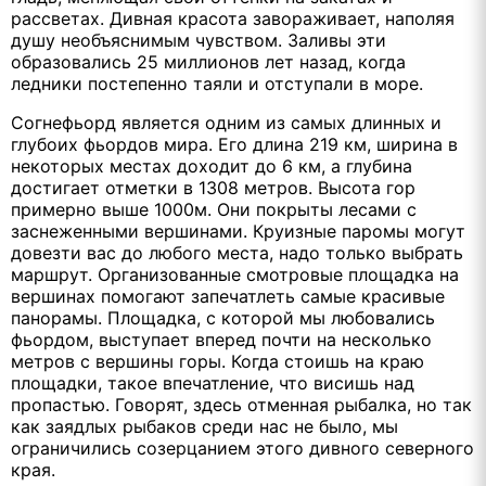
рассветах. Дивная красота завораживает, наполяя
душу необъяснимым чувством. Заливы эти
образовались 25 миллионов лет назад, когда
ледники постепенно таяли и отступали в море.
Согнефьорд является одним из самых длинных и
глубоих фьордов мира. Его длина 219 км, ширина в
некоторых местах доходит до 6 км, а глубина
достигает отметки в 1308 метров. Высота гор
примерно выше 1000м. Они покрыты лесами с
заснеженными вершинами. Круизные паромы могут
довезти вас до любого места, надо только выбрать
маршрут. Организованные смотровые площадка на
вершинах помогают запечатлеть самые красивые
панорамы. Площадка, с которой мы любовались
фьордом, выступает вперед почти на несколько
метров с вершины горы. Когда стоишь на краю
площадки, такое впечатление, что висишь над
пропастью. Говорят, здесь отменная рыбалка, но так
как заядлых рыбаков среди нас не было, мы
ограничились созерцанием этого дивного северного
края.