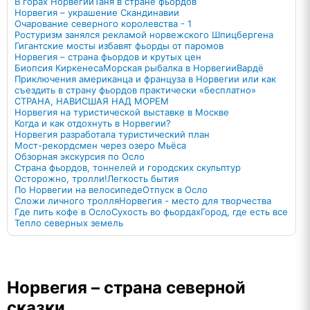
В горах Норвегии
Таня в стране фьордов
Норвегия – украшение Скандинавии
Очарование северного королевства - 1
Ростуризм занялся рекламой норвежского Шпицбергена
Гигантские мосты избавят фьорды от паромов
Норвегия – страна фьордов и крутых цен
Биопсия Киркенеса
Морская рыбалка в Норвегии
Вардё
Приключения американца и француза в Норвегии или как
съездить в страну фьордов практически «бесплатно»
СТРАНА, НАВИСШАЯ НАД МОРЕМ
Норвегия на туристической выставке в Москве
Когда и как отдохнуть в Норвегии?
Норвегия разработала туристический план
Мост-рекордсмен через озеро Мьёса
Обзорная экскурсия по Осло
Страна фьордов, тоннелей и городских скульптур
Осторожно, тролли!
Легкость бытия
По Норвегии на велосипеде
Отпуск в Осло
Сложи личного тролля
Норвегия - место для творчества
Где пить кофе в Осло
Сухость во фьордах
Город, где есть все
Тепло северных земель
Норвегия – страна северной
сказки