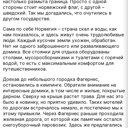
настолько размыта граница. Просто с одной
стороны стоит норвежский флаг, с другой –
шведский. Так мы догадались, что очутились в
другом государстве.
Сама по себе Норвегия – страна скал и воды, как
нам показалось, и здесь живут очень трудолюбивые
люди. Каждый кусочек земли ухожен, обработан.
Нет ни одного заброшенного или разваливающего
домика. Все стоянки для отдыха оборудованы
столами, мусоросборниками и туалетами с горячей
водой, то есть с максимальным комфортом для
путешественников.
Доехав до небольшого городка Фагернес,
остановились в кемпинге. Обратили внимание на
интересные домики, в том числе и жилые, покрытые
дерном. Сверху на крыше растет трава. Для нас это
было в новинку, но приятно удивило. Таких мотелей
по дорогам встречалось немало, и постепенно мы к
этому привыкли. Через Фагернес раньше проходила
железная дорога, от которой как памятник остался
снегоуборочный паровозик. Здесь же предлагались