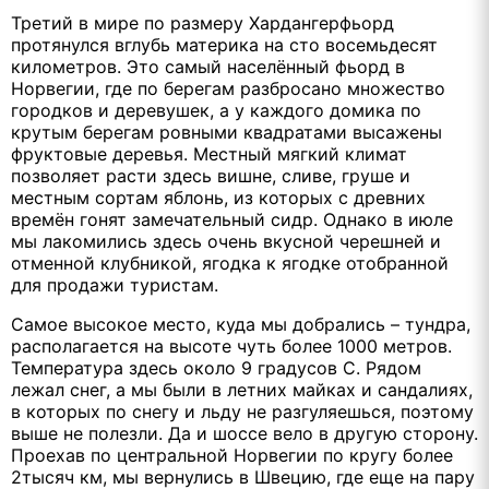
Третий в мире по размеру Хардангерфьорд
протянулся вглубь материка на сто восемьдесят
километров. Это самый населённый фьорд в
Норвегии, где по берегам разбросано множество
городков и деревушек, а у каждого домика по
крутым берегам ровными квадратами высажены
фруктовые деревья. Местный мягкий климат
позволяет расти здесь вишне, сливе, груше и
местным сортам яблонь, из которых с древних
времён гонят замечательный сидр. Однако в июле
мы лакомились здесь очень вкусной черешней и
отменной клубникой, ягодка к ягодке отобранной
для продажи туристам.
Самое высокое место, куда мы добрались – тундра,
располагается на высоте чуть более 1000 метров.
Температура здесь около 9 градусов С. Рядом
лежал снег, а мы были в летних майках и сандалиях,
в которых по снегу и льду не разгуляешься, поэтому
выше не полезли. Да и шоссе вело в другую сторону.
Проехав по центральной Норвегии по кругу более
2тысяч км, мы вернулись в Швецию, где еще на пару