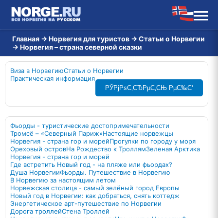
Главная
→
Норвегия для туристов
→
Статьи о Норвегии
→
Норвегия – страна северной сказки
Виза в Норвегию
Статьи о Норвегии
Практическая информация
РЎРјРѕС‚СЂРµС‚СЊ РµС‰С‘
Фьорды - туристические достопримечательности
Тромсё – «Северный Париж»
Настоящие норвежцы
Норвегия - страна гор и морей
Прогулки по городу у моря
Ореховый остров
На Рождество к Троллям
Зеленая Арктика
Норвегия - страна гор и морей
Где встретить Новый год - на пляже или фьордах?
Душа Норвегии
Фьорды. Путешествие в Норвегию
В Норвегию за настоящим летом
Норвежская столица - самый зелёный город Европы
Новый год в Норвегии: как добраться, снять коттедж
Энергетическое арт-путешествие по Норвегии
Дорога троллей
Стена Троллей