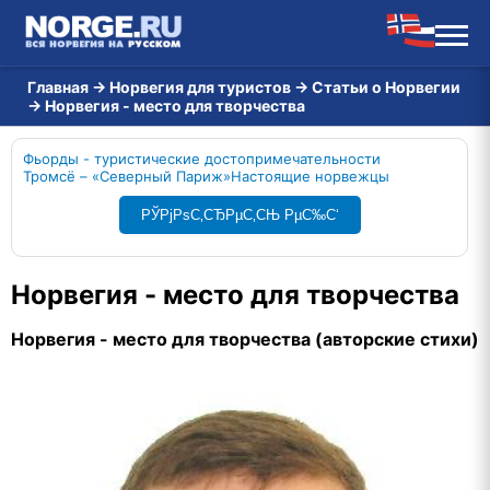
Главная
→
Норвегия для туристов
→
Статьи о Норвегии
→
Норвегия - место для творчества
Фьорды - туристические достопримечательности
Тромсё – «Северный Париж»
Настоящие норвежцы
РЎРјРѕС‚СЂРµС‚СЊ РµС‰С‘
Норвегия - место для творчества
Норвегия - место для творчества (авторские стихи)