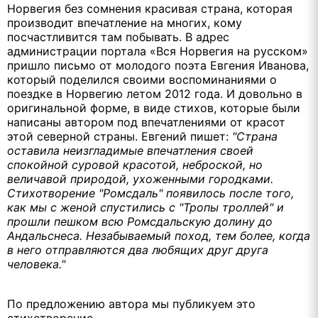
Норвегия без сомнения красивая страна, которая
производит впечатление на многих, кому
посчастливится там побывать. В адрес
администрации портала «Вся Норвегия на русском»
пришло письмо от молодого поэта Евгения Иванова,
который поделился своими воспоминаниями о
поездке в Норвегию летом 2012 года. И довольно в
оригинальной форме, в виде стихов, которые были
написаны автором под впечатлениями от красот
этой северной страны. Евгений пишет:
"Страна
оставила неизгладимые впечатления своей
спокойной суровой красотой, неброской, но
величавой природой, ухоженными городками.
Стихотворение "Ромсдаль" появилось после того,
как мы с женой спустились с "Тропы троллей" и
прошли пешком всю Ромсдальскую долину до
Андальснеса. Незабываемый поход, тем более, когда
в него отправляются два любящих друг друга
человека."
По предложению автора мы публикуем это
стихотворение.