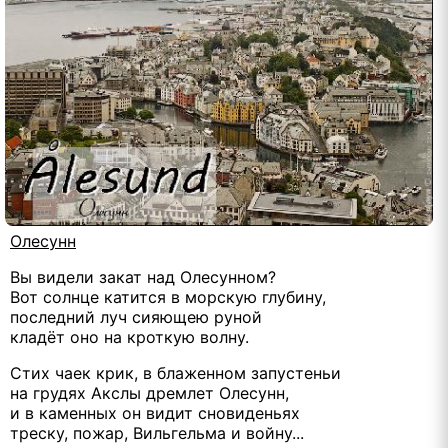
Олесунн
Вы видели закат над Олесунном?
Вот солнце катится в морскую глубину,
последний луч сияющею руной
кладёт оно на кроткую волну.
Стих чаек крик, в блаженном запустеньи
на грудях Акслы дремлет Олесунн,
и в каменных он видит сновиденьях
треску, пожар, Вильгельма и войну...