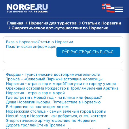
Главная
→
Норвегия для туристов
→
Статьи о Норвегии
→
Энергетическое арт-путешествие по Норвегии
Виза в Норвегию
Статьи о Норвегии
Практическая информация
РЎРјРѕС‚СЂРµС‚СЊ РµС‰С‘
Фьорды - туристические достопримечательности
Тромсё – «Северный Париж»
Настоящие норвежцы
Норвегия - страна гор и морей
Прогулки по городу у моря
Ореховый остров
На Рождество к Троллям
Зеленая Арктика
Норвегия - страна гор и морей
Где встретить Новый год - на пляже или фьордах?
Душа Норвегии
Фьорды. Путешествие в Норвегию
В Норвегию за настоящим летом
Норвежская столица - самый зелёный город Европы
Новый год в Норвегии: как добраться, снять коттедж
Энергетическое арт-путешествие по Норвегии
Дорога троллей
Стена Троллей