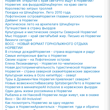
Норвегия: открытки с края света
Что ищут в Норвегии?
Норвегия: зов фьордов
Шпицберген: на краю света
Королевство хитрых троллей
Поездка на Шпицберген. Лето 2010 года.
Лофотенские острова
Норвегия глазами русского полярника
Дайвинг в Норвегии
Арктическое лето на архипелаге Шпицберген
Путешествие в страну фьордов
Культурные и мистические секреты Северной Норвегии!
Мыс Нордкап – край света
Рыбий жир. Письмо из Норвегии
Викинги сегодня
ВОСС - НОВЫЙ ФОРМАТ ГОРНОЛЫЖНОГО ОТДЫХА
НОРВЕГИИ
В столице дождей
Норвегия - страна водопадов и радуг
Самые интересные факты о Норвегии
Своим ходом – на Лофотенские острова
Елена Лесманавичус - Норвегия по-чемпионски
Новая достопримечательность туристической Норвегии
Норвегия – страна северной сказки
Норвежские зарисовки
Культурная жизнь в Осло кипит
Курс - север!
Туры в Драммен
Чем Норвегия привлекает северян?
Новые возможности
Basecamp Spitsbergen
Лето в Норвегии
Норвегия в миниатюре
All inclusive в норвежских фьордах
Один день жизни россиянина в Норвегии
Рыбалка а-ля Нансен
В Норвегии люди живут, как в сказке
Восс – Ski-All-Inclusive!
Как посмотреть Норвегию за одну неделю
Отдых в Норвегии
Архангельск - Норвегия: туда и обратно