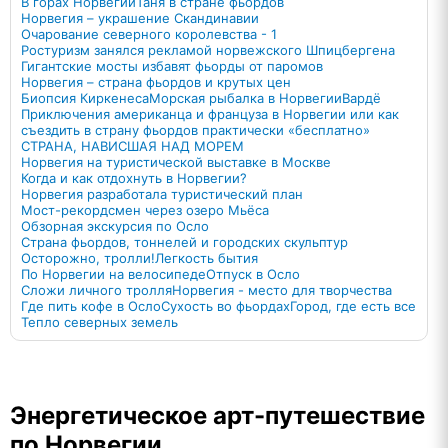
В горах Норвегии
Таня в стране фьордов
Норвегия – украшение Скандинавии
Очарование северного королевства - 1
Ростуризм занялся рекламой норвежского Шпицбергена
Гигантские мосты избавят фьорды от паромов
Норвегия – страна фьордов и крутых цен
Биопсия Киркенеса
Морская рыбалка в Норвегии
Вардё
Приключения американца и француза в Норвегии или как
съездить в страну фьордов практически «бесплатно»
СТРАНА, НАВИСШАЯ НАД МОРЕМ
Норвегия на туристической выставке в Москве
Когда и как отдохнуть в Норвегии?
Норвегия разработала туристический план
Мост-рекордсмен через озеро Мьёса
Обзорная экскурсия по Осло
Страна фьордов, тоннелей и городских скульптур
Осторожно, тролли!
Легкость бытия
По Норвегии на велосипеде
Отпуск в Осло
Сложи личного тролля
Норвегия - место для творчества
Где пить кофе в Осло
Сухость во фьордах
Город, где есть все
Тепло северных земель
Энергетическое арт-путешествие
по Норвегии