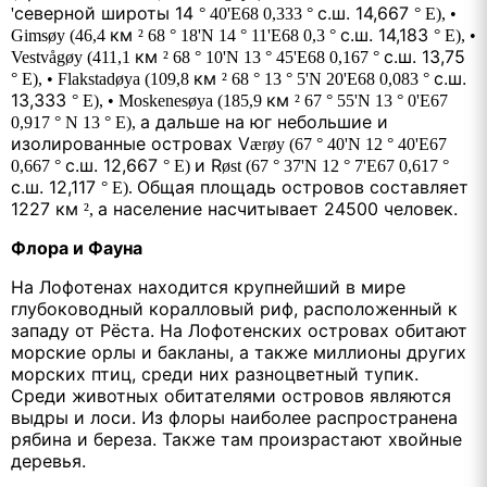
северной широты 14
с.ш. 14,667
'
° 40'E68 0,333 °
° E),
•
км
с.ш. 14,183
Gimsøy (46,4
² 68 ° 18'N 14 ° 11'E68 0,3 °
° E),
•
км
с.ш. 13,75
Vestvågøy (411,1
² 68 ° 10'N 13 ° 45'E68 0,167 °
км
с.ш.
° E),
• Flakstadøya (109,8
² 68 ° 13 ° 5'N 20'E68 0,083 °
13,333
км
° E),
• Moskenesøya (185,9
² 67 ° 55'N 13 ° 0'E67
а дальше на юг небольшие и
0,917 ° N 13 ° E),
изолированные островах V
ærøy (67 ° 40'N 12 ° 40'E67
с.ш. 12,667
и R
0,667 °
° E)
øst (67 ° 37'N 12 ° 7'E67 0,617 °
с.ш. 12,117
Общая площадь островов составляет
° E).
1227 км
а население насчитывает 24500 человек.
²,
Флора и Фауна
На Лофотенах находится крупнейший в мире
глубоководный коралловый риф, расположенный к
западу от Рёста. На Лофотенских островах обитают
морские орлы и бакланы, а также миллионы других
морских птиц, среди них разноцветный тупик.
Среди животных обитателями островов являются
выдры и лоси. Из флоры наиболее распространена
рябина и береза. Также там произрастают хвойные
деревья.