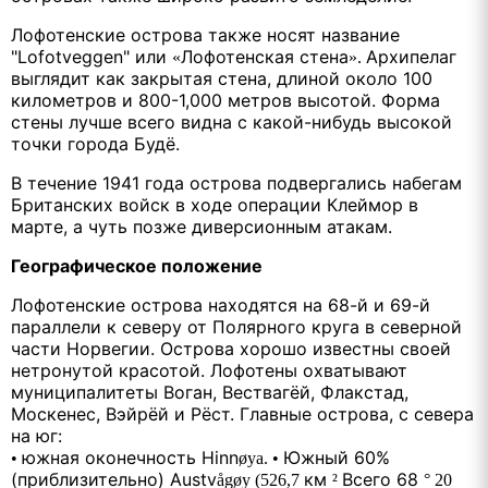
Лофотенские острова также носят название
"Lofotveggen" или
Лофотенская стена
Архипелаг
«
».
выглядит как закрытая стена, длиной около 100
километров и 800-1,000 метров высотой. Форма
стены лучше всего видна с какой-нибудь высокой
точки города Будё.
В течение 1941 года острова подвергались набегам
Британских войск в ходе операции Клеймор в
марте, а чуть позже диверсионным атакам.
Географическое положение
Лофотенские острова находятся на 68-й и 69-й
параллели к северу от Полярного круга в северной
части Норвегии. Острова хорошо известны своей
нетронутой красотой. Лофотены охватывают
муниципалитеты Воган, Вествагёй, Флакстад,
Москенес, Вэйрёй и Рёст. Главные острова, с севера
на юг:
южная оконечность Hinn
Южный 60%
•
øya.
•
(приблизительно) Austv
км
Всего 68
ågøy (526,7
²
° 20