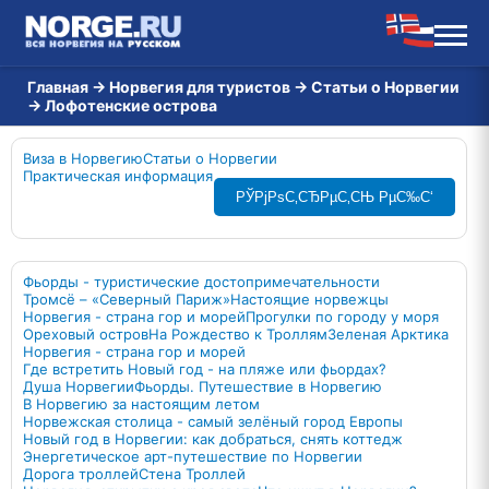
Главная
→
Норвегия для туристов
→
Статьи о Норвегии
→
Лофотенские острова
Виза в Норвегию
Статьи о Норвегии
Практическая информация
РЎРјРѕС‚СЂРµС‚СЊ РµС‰С‘
Фьорды - туристические достопримечательности
Тромсё – «Северный Париж»
Настоящие норвежцы
Норвегия - страна гор и морей
Прогулки по городу у моря
Ореховый остров
На Рождество к Троллям
Зеленая Арктика
Норвегия - страна гор и морей
Где встретить Новый год - на пляже или фьордах?
Душа Норвегии
Фьорды. Путешествие в Норвегию
В Норвегию за настоящим летом
Норвежская столица - самый зелёный город Европы
Новый год в Норвегии: как добраться, снять коттедж
Энергетическое арт-путешествие по Норвегии
Дорога троллей
Стена Троллей