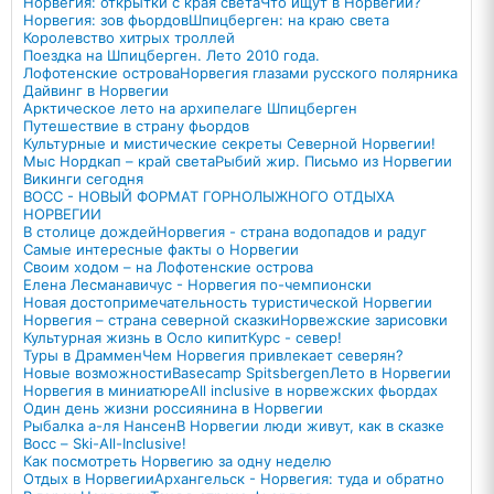
Норвегия: открытки с края света
Что ищут в Норвегии?
Норвегия: зов фьордов
Шпицберген: на краю света
Королевство хитрых троллей
Поездка на Шпицберген. Лето 2010 года.
Лофотенские острова
Норвегия глазами русского полярника
Дайвинг в Норвегии
Арктическое лето на архипелаге Шпицберген
Путешествие в страну фьордов
Культурные и мистические секреты Северной Норвегии!
Мыс Нордкап – край света
Рыбий жир. Письмо из Норвегии
Викинги сегодня
ВОСС - НОВЫЙ ФОРМАТ ГОРНОЛЫЖНОГО ОТДЫХА
НОРВЕГИИ
В столице дождей
Норвегия - страна водопадов и радуг
Самые интересные факты о Норвегии
Своим ходом – на Лофотенские острова
Елена Лесманавичус - Норвегия по-чемпионски
Новая достопримечательность туристической Норвегии
Норвегия – страна северной сказки
Норвежские зарисовки
Культурная жизнь в Осло кипит
Курс - север!
Туры в Драммен
Чем Норвегия привлекает северян?
Новые возможности
Basecamp Spitsbergen
Лето в Норвегии
Норвегия в миниатюре
All inclusive в норвежских фьордах
Один день жизни россиянина в Норвегии
Рыбалка а-ля Нансен
В Норвегии люди живут, как в сказке
Восс – Ski-All-Inclusive!
Как посмотреть Норвегию за одну неделю
Отдых в Норвегии
Архангельск - Норвегия: туда и обратно