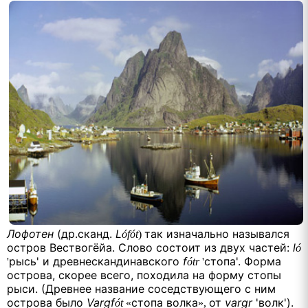
Лофотен
(др.сканд.
L
так изначально назывался
ófót
)
остров Вествогёйа. Слово состоит из двух частей:
l
ó
рысь' и древнескандинавского
f
стопа'. Форма
'
ótr
'
острова, скорее всего, походила на форму стопы
рыси. (Древнее название соседствующего с ним
острова было
Vargf
стопа волка
от
vargr
'волк').
ót
«
»,