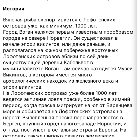
История
Вяленая рыба экспортируется с Лофотенских
островов уже, как минимум, 1000 лет.
Город Воган являлся первым известным прообразом
города на севере Норвегии. Он существовал в
начале эпохи викингов, или даже раньше, и
располагался на южном побережье восточных
Лофотенских островов вблизи по сей день
существующей деревни Кабельвог в
муниципалитете Воган. Там сейчас находится Музей
Викингов, в котором имеется много
археологических находок из железного века и
эпохи викингов.
На Лофотенских островах уже более 1000 лет
ведется активная ловля трески, особенно в зимний
период, когда треска мигрирует на юг от Баренцева
моря и собирается на Лофотенских островах на
нерест. Выловленная треска перенаправляется в
Берген, крупный город на юго-западе Норвегии, и
оттуда поступает в остальные страны Европы. На
островах также широко развито земледелие.