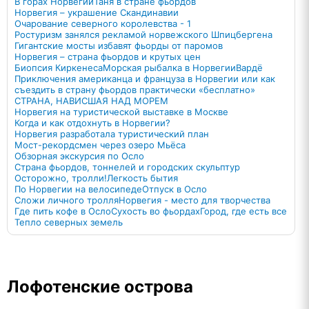
В горах Норвегии
Таня в стране фьордов
Норвегия – украшение Скандинавии
Очарование северного королевства - 1
Ростуризм занялся рекламой норвежского Шпицбергена
Гигантские мосты избавят фьорды от паромов
Норвегия – страна фьордов и крутых цен
Биопсия Киркенеса
Морская рыбалка в Норвегии
Вардё
Приключения американца и француза в Норвегии или как
съездить в страну фьордов практически «бесплатно»
СТРАНА, НАВИСШАЯ НАД МОРЕМ
Норвегия на туристической выставке в Москве
Когда и как отдохнуть в Норвегии?
Норвегия разработала туристический план
Мост-рекордсмен через озеро Мьёса
Обзорная экскурсия по Осло
Страна фьордов, тоннелей и городских скульптур
Осторожно, тролли!
Легкость бытия
По Норвегии на велосипеде
Отпуск в Осло
Сложи личного тролля
Норвегия - место для творчества
Где пить кофе в Осло
Сухость во фьордах
Город, где есть все
Тепло северных земель
Лофотенские острова