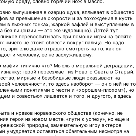
комую среду, словно горячий нож в масло.
словно выпущенная в озерцо щука, вплывает в общество
ов за превышение скорости и за похождения в кусты
ием в лыжных гонках, жаркой вафлей и выступлением в
а без лицензии — это же чудовищно). Детей тут
пников перевоспитывать при помощи игры на флейте.
 ничего не стоит обвести вокруг пальца. Но надо
-то, зрителю даже отрадно смотреть на то, как он
адости человеку, ее не заслужившему.
о мафии типично что? Мысль о моральной деградации,
изнанку: герой переезжает из Нового Света в Старый,
бщество, мирные и безобидные люди оказывают на
оей человечности, то здесь наоборот — он о ней не то
еленными понятиями о чести и «хорошем-плохом»), но
цем и совестью» лишается и того, и другого, а здесь
быта и нравов норвежского общества (конечно, не
ния героя на новом месте, «пути к успеху», но еще и
орвежской природы, замечательную игру актеров
ый умудряется оставаться обаятельным несмотря на