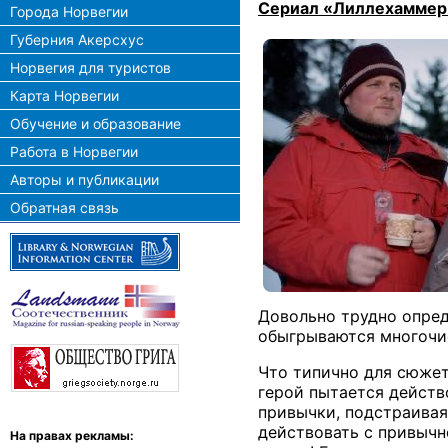
Сериал «Лиллехаммер
Города Норвегии
Губерния Акерсхус
Норвегия для туристов
Карта Норвегии
Обучение и образование
Работа в Норвегии
Авторы и публикации
Обратная связь
Довольно трудно опред
обыгрываются многочис
Что типично для сюжет
герой пытается действо
привычки, подстраивая
действовать с привычн
На правах рекламы: