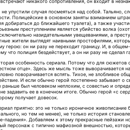
 встречают никакого сопротивления, он входит в незна
ы не упустили случая посмеяться над собой. Тальяно, 
сти. Полицейские в основном заняты взиманием штраф
ия добираться до ближайшего туалета), а также участ
рьезным преступлением является убийство волка (охот
сключительно назидательными увещеваниями, а престу
ные жители выглядят наивными простофилями, которых
у герою: он ни разу не переходит границу. И, в общем
му что полиция бездействует, а он ни разу не сделал г
вторая особенность сериала. Потому что для сюжетов 
естном отце». Здесь же мысль тоже выворачивается на
словно поворачивается вспять. Тихое, не злобливое о
йствие. И если обычно герой постепенно забывает о св
и раньше был человеком неплохим, с совестью и опред
е задавить ее в конечном итоге. Обычно герой «с серд
торому получает довесок.
ериал приятно: это не только ироничное живописание 
ального, но тем не менее), не только история становле
е-падения». Добавляем к этому прекрасные пейзажи н
ный персонаж с типично мафиозной внешностью, котор