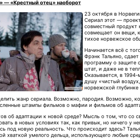
» — «Крестный отец» наоборот
23 октября в Норвеги
Сериал этот — проект
совместный продукт 
совмещает он вещи, 
тихое норвежское об
Начинается всё с тог
Фрэнк Тальяно, сдает
программу о защите с
штат, и даже не в теп
Оказывается, в 1994-
душу «чистый воздух,
норвежской глубинке 
елить жанр сериала. Возможно, пародия. Возможно, ко
ленные штампы фильмов о мафии и фильмов об адаптац
ов об адаптации к новой среде? Мысль о том, что со 
вать в новых условиях так, как привык, но ничего у не
сь под новую реальность. Что происходит здесь? Таль
ой хваткой умелого дельца, использующего любые сред