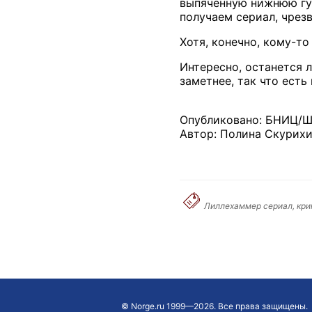
выпяченную нижнюю губ
получаем сериал, чрез
Хотя, конечно, кому-т
Интересно, останется 
заметнее, так что есть
Опубликовано: БНИЦ/Ш
Автор: Полина Скурих
Лиллехаммер сериал, кри
©
Norge.ru
1999—2026. Все права защищены.