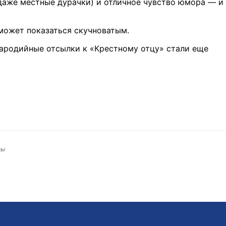
даже местные дурачки) и отличное чувство юмора — и
 может показаться скучноватым.
пародийные отсылки к «Крестному отцу» стали еще
лы