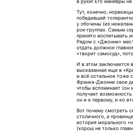
в руки! Его маневры не
Тут, конечно, норвежц
победившей толерантно
у обочины (из нежелан
рок-группах. Самым се
принято воспитывать и
Рядом с «Джонни» мест
отдать должное главном
«творит самосуд», пото
И в этом заключается 
высказанная еще в «Кр
и всё остальное тоже 
Фрэнка-Джонни свое де
чтобы вспоминает (он 
получает возможность н
он и к первому, и ко в
Вот почему смотреть с
столичного, а провинци
история морального «н
(хорош не только глав