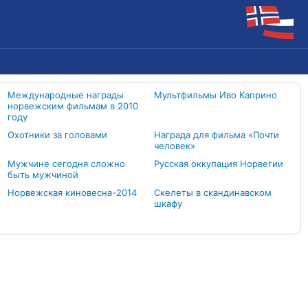
Международные награды
Мультфильмы Иво Каприно
норвежским фильмам в 2010
году
Охотники за головами
Награда для фильма «Почти
человек»
Мужчине сегодня сложно
Русская оккупация Норвегии
быть мужчиной
Норвежская киновесна-2014
Скелеты в скандинавском
шкафу