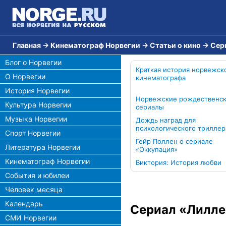
Главная
→
Кинематограф Норвегии
→
Статьи о кино
→
Сер
Блог о Норвегии
Краткая история норвежск
О Норвегии
кинематографа
История Норвегии
Норвежские рождественс
Культура Норвегии
сериалы
Музыка Норвегии
Дождь наград для
психологического триллер
Спорт Норвегии
Гейр Поллен о сериале
Литература Норвегии
«Оккупация»
Кинематограф Норвегии
Виктория: История любви
События и юбилеи
Человек месяца
Календарь
Сериал «Лилл
СМИ Норвегии