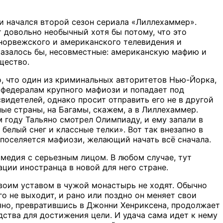
и начался второй сезон сериала «Лиллехаммер».
 довольно необычный хотя бы потому, что это
норвежского и американского телевидения и
казалось бы, несовместные: американскую мафию и
щество.
о, что один из криминальных авторитетов Нью-Йорка,
 федералам крупного мафиози и попадает под
видетелей, однако просит отправить его не в другой
лые страны, на Багамы, скажем, а в Лиллехаммер.
м году Тальяно смотрел Олимпиаду, и ему запали в
 белый снег и классные телки». Вот так внезапно в
поселяется мафиози, желающий начать всё сначала.
медия с серьезным лицом. В любом случае, тут
ии иностранца в новой для него стране.
своим уставом в чужой монастырь не ходят. Обычно
го не выходит, и рано или поздно он меняет свои
яно, превратившись в Джонни Хенриксена, продолжает
ства для достижения цели. И удача сама идет к нему