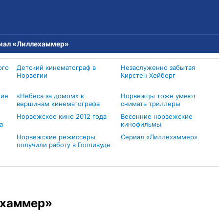
иал «Лиллехаммер»
ого
Детский кинематограф в
Незаслуженно забытая
Норвегии
Кирстен Хейберг
кие
«Небеса за домом» к
Норвежцы тоже умеют
вершинам кинематографа
снимать триллеры
Норвежское кино 2012 года
Весенние норвежские
а
кинофильмы
Норвежские режиссеры
Сериал «Лиллехаммер»
получили работу в Голливуде
ехаммер»